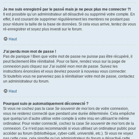
Je me suis enregistré par le passé mais je ne peux plus me connecter ?!
Il est possible qu’un administrateur ait désactivé ou supprimé votre compte. En
effet, il est courant de supprimer régulièrement les membres ne postant pas
pour réduire la taille de la base de données. Si cela vous arrive, tentez de vous
ré-enregistrer et soyez plus investi sur le forum.
Haut
J’ai perdu mon mot de passe !
Pas de panique ! Bien que votre mot de passe ne puisse pas être récupéré, il
peut facilement être réinitialisé. Pour ce faire, rendez vous sur la page de
connexion puis cliquez sur
J’ai oublié mon mot de passe
. Suivez les
instructions énoncées et vous devriez pouvoir à nouveau vous connecter.
Si toutefois vous ne parveniez pas à réinitialiser votre mot de passe, contactez
un administrateur du forum.
Haut
Pourquoi suis-je automatiquement déconnecté ?
Si vous ne cochez pas la case
Se souvenir de moi
lors de votre connexion,
vous ne resterez connecté que pendant une durée déterminée. Cela empêche
que quelqu’un d’autre utilise votre compte à votre insu en utilisant le même
ordinateur. Pour rester connecté, cochez la case
Se souvenir de moi
lors de la
connexion. Ce n’est pas recommandé si vous utilisez un ordinateur public pour
accéder au forum (bibliothèque, cyber-café, université, etc.). Si vous ne voyez
pas cette case, cela signifie qu’un administrateur du forum a désactivé cette