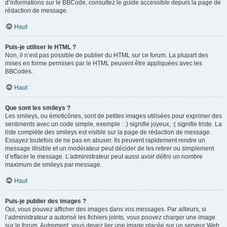
d’informations sur le BBCode, consultez le guide accessible depuis la page de
rédaction de message.
Haut
Puis-je utiliser le HTML ?
Non, il n’est pas possible de publier du HTML sur ce forum. La plupart des
mises en forme permises par le HTML peuvent être appliquées avec les
BBCodes.
Haut
Que sont les smileys ?
Les smileys, ou émoticônes, sont de petites images utilisées pour exprimer des
sentiments avec un code simple, exemple : :) signifie joyeux, :( signifie triste. La
liste complète des smileys est visible sur la page de rédaction de message.
Essayez toutefois de ne pas en abuser. Ils peuvent rapidement rendre un
message illisible et un modérateur peut décider de les retirer ou simplement
d’effacer le message. L’administrateur peut aussi avoir défini un nombre
maximum de smileys par message.
Haut
Puis-je publier des images ?
Oui, vous pouvez afficher des images dans vos messages. Par ailleurs, si
l’administrateur a autorisé les fichiers joints, vous pouvez charger une image
sur le forum. Autrement, vous devez lier une image placée sur un serveur Web