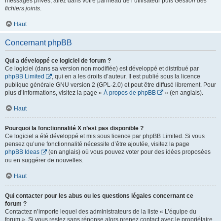
messages privés, allez dans votre panneau de l’utilisateur puis
Gestion des
fichiers joints
.
Haut
Concernant phpBB
Qui a développé ce logiciel de forum ?
Ce logiciel (dans sa version non modifiée) est développé et distribué par
phpBB Limited
, qui en a les droits d’auteur. Il est publié sous la licence
publique générale GNU version 2 (GPL-2.0) et peut être diffusé librement. Pour
plus d’informations, visitez la page «
À propos de phpBB
» (en anglais).
Haut
Pourquoi la fonctionnalité X n’est pas disponible ?
Ce logiciel a été développé et mis sous licence par phpBB Limited. Si vous
pensez qu’une fonctionnalité nécessite d’être ajoutée, visitez la page
phpBB Ideas
(en anglais) où vous pouvez voter pour des idées proposées
ou en suggérer de nouvelles.
Haut
Qui contacter pour les abus ou les questions légales concernant ce
forum ?
Contactez n’importe lequel des administrateurs de la liste « L’équipe du
forum ». Si vous restez sans réponse alors prenez contact avec le propriétaire