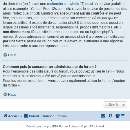
du domaine (en faisant une
recherche sur whois
) ou si un service gratuit est
utilisé (exemple : Yahoo!, Free, f2s.com, etc.), avec le service de gestion ou des
abus. Notez que phpBB Limited
n’a absolument aucun contrôle
et ne peut
être, en aucun cas, tenu pour responsable sur
comment
,
où
ou
par qui
ce
forum est utilisé. Il est inutile de contacter phpBB Limited pour toute question
légale (cessions et désistements, responsabilité, propos diffamatoires, etc.)
non directement liée
au site Internet phpbb.com ou au logiciel phpBB lui-
même. Si vous adressez un courriel au groupe phpBB à propos de l’utilisation
par une tierce partie
de ce logiciel vous devez vous attendre à une réponse
très courte voire à aucune réponse du tout.
Haut
Comment puis-je contacter un administrateur du forum ?
Pour l’ensemble des utilisateurs du forum, vous pouvez utiliser le lien « Nous
contacter », si ce dernier a été activé par un administrateur.
Pour les membres du forum, vous pouvez également utiliser le lien « L’équipe
du forum ».
Haut
Aller à
Accueil
Portail
Index du forum
Développé par
phpBB
® Forum Software © phpBB Limited