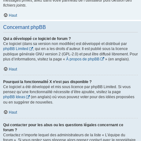
messages privés, allez dans votre panneau de l’utilisateur puis
Gestion des
fichiers joints
.
Haut
Concernant phpBB
Qui a développé ce logiciel de forum ?
Ce logiciel (dans sa version non modifiée) est développé et distribué par
phpBB Limited
, qui en a les droits d’auteur. Il est publié sous la licence
publique générale GNU version 2 (GPL-2.0) et peut être diffusé librement. Pour
plus d’informations, visitez la page «
À propos de phpBB
» (en anglais).
Haut
Pourquoi la fonctionnalité X n’est pas disponible ?
Ce logiciel a été développé et mis sous licence par phpBB Limited. Si vous
pensez qu’une fonctionnalité nécessite d’être ajoutée, visitez la page
phpBB Ideas
(en anglais) où vous pouvez voter pour des idées proposées
ou en suggérer de nouvelles.
Haut
Qui contacter pour les abus ou les questions légales concernant ce
forum ?
Contactez n’importe lequel des administrateurs de la liste « L’équipe du
forum ». Si vous restez sans réponse alors prenez contact avec le propriétaire