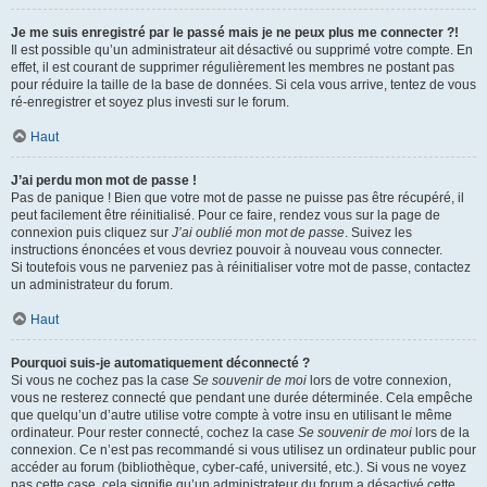
Je me suis enregistré par le passé mais je ne peux plus me connecter ?!
Il est possible qu’un administrateur ait désactivé ou supprimé votre compte. En
effet, il est courant de supprimer régulièrement les membres ne postant pas
pour réduire la taille de la base de données. Si cela vous arrive, tentez de vous
ré-enregistrer et soyez plus investi sur le forum.
Haut
J’ai perdu mon mot de passe !
Pas de panique ! Bien que votre mot de passe ne puisse pas être récupéré, il
peut facilement être réinitialisé. Pour ce faire, rendez vous sur la page de
connexion puis cliquez sur
J’ai oublié mon mot de passe
. Suivez les
instructions énoncées et vous devriez pouvoir à nouveau vous connecter.
Si toutefois vous ne parveniez pas à réinitialiser votre mot de passe, contactez
un administrateur du forum.
Haut
Pourquoi suis-je automatiquement déconnecté ?
Si vous ne cochez pas la case
Se souvenir de moi
lors de votre connexion,
vous ne resterez connecté que pendant une durée déterminée. Cela empêche
que quelqu’un d’autre utilise votre compte à votre insu en utilisant le même
ordinateur. Pour rester connecté, cochez la case
Se souvenir de moi
lors de la
connexion. Ce n’est pas recommandé si vous utilisez un ordinateur public pour
accéder au forum (bibliothèque, cyber-café, université, etc.). Si vous ne voyez
pas cette case, cela signifie qu’un administrateur du forum a désactivé cette