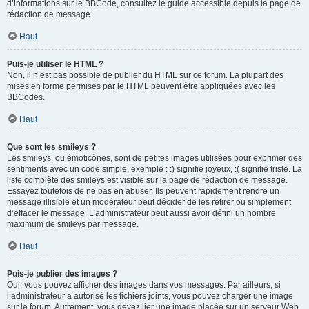
d’informations sur le BBCode, consultez le guide accessible depuis la page de
rédaction de message.
Haut
Puis-je utiliser le HTML ?
Non, il n’est pas possible de publier du HTML sur ce forum. La plupart des
mises en forme permises par le HTML peuvent être appliquées avec les
BBCodes.
Haut
Que sont les smileys ?
Les smileys, ou émoticônes, sont de petites images utilisées pour exprimer des
sentiments avec un code simple, exemple : :) signifie joyeux, :( signifie triste. La
liste complète des smileys est visible sur la page de rédaction de message.
Essayez toutefois de ne pas en abuser. Ils peuvent rapidement rendre un
message illisible et un modérateur peut décider de les retirer ou simplement
d’effacer le message. L’administrateur peut aussi avoir défini un nombre
maximum de smileys par message.
Haut
Puis-je publier des images ?
Oui, vous pouvez afficher des images dans vos messages. Par ailleurs, si
l’administrateur a autorisé les fichiers joints, vous pouvez charger une image
sur le forum. Autrement, vous devez lier une image placée sur un serveur Web