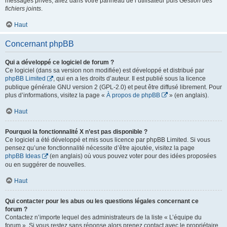
messages privés, allez dans votre panneau de l’utilisateur puis
Gestion des
fichiers joints
.
Haut
Concernant phpBB
Qui a développé ce logiciel de forum ?
Ce logiciel (dans sa version non modifiée) est développé et distribué par
phpBB Limited
, qui en a les droits d’auteur. Il est publié sous la licence
publique générale GNU version 2 (GPL-2.0) et peut être diffusé librement. Pour
plus d’informations, visitez la page «
À propos de phpBB
» (en anglais).
Haut
Pourquoi la fonctionnalité X n’est pas disponible ?
Ce logiciel a été développé et mis sous licence par phpBB Limited. Si vous
pensez qu’une fonctionnalité nécessite d’être ajoutée, visitez la page
phpBB Ideas
(en anglais) où vous pouvez voter pour des idées proposées
ou en suggérer de nouvelles.
Haut
Qui contacter pour les abus ou les questions légales concernant ce
forum ?
Contactez n’importe lequel des administrateurs de la liste « L’équipe du
forum ». Si vous restez sans réponse alors prenez contact avec le propriétaire