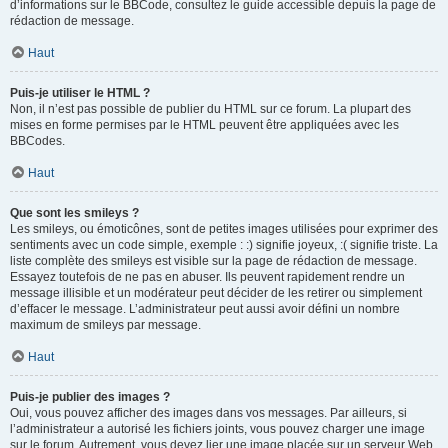
d’informations sur le BBCode, consultez le guide accessible depuis la page de
rédaction de message.
Haut
Puis-je utiliser le HTML ?
Non, il n’est pas possible de publier du HTML sur ce forum. La plupart des
mises en forme permises par le HTML peuvent être appliquées avec les
BBCodes.
Haut
Que sont les smileys ?
Les smileys, ou émoticônes, sont de petites images utilisées pour exprimer des
sentiments avec un code simple, exemple : :) signifie joyeux, :( signifie triste. La
liste complète des smileys est visible sur la page de rédaction de message.
Essayez toutefois de ne pas en abuser. Ils peuvent rapidement rendre un
message illisible et un modérateur peut décider de les retirer ou simplement
d’effacer le message. L’administrateur peut aussi avoir défini un nombre
maximum de smileys par message.
Haut
Puis-je publier des images ?
Oui, vous pouvez afficher des images dans vos messages. Par ailleurs, si
l’administrateur a autorisé les fichiers joints, vous pouvez charger une image
sur le forum. Autrement, vous devez lier une image placée sur un serveur Web