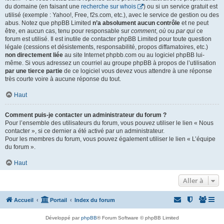
du domaine (en faisant une
recherche sur whois
) ou si un service gratuit est
utilisé (exemple : Yahoo!, Free, f2s.com, etc.), avec le service de gestion ou des
abus. Notez que phpBB Limited
n’a absolument aucun contrôle
et ne peut
être, en aucun cas, tenu pour responsable sur
comment
,
où
ou
par qui
ce
forum est utilisé. Il est inutile de contacter phpBB Limited pour toute question
légale (cessions et désistements, responsabilité, propos diffamatoires, etc.)
non directement liée
au site Internet phpbb.com ou au logiciel phpBB lui-
même. Si vous adressez un courriel au groupe phpBB à propos de l’utilisation
par une tierce partie
de ce logiciel vous devez vous attendre à une réponse
très courte voire à aucune réponse du tout.
Haut
Comment puis-je contacter un administrateur du forum ?
Pour l’ensemble des utilisateurs du forum, vous pouvez utiliser le lien « Nous
contacter », si ce dernier a été activé par un administrateur.
Pour les membres du forum, vous pouvez également utiliser le lien « L’équipe
du forum ».
Haut
Aller à
Accueil
Portail
Index du forum
Développé par
phpBB
® Forum Software © phpBB Limited