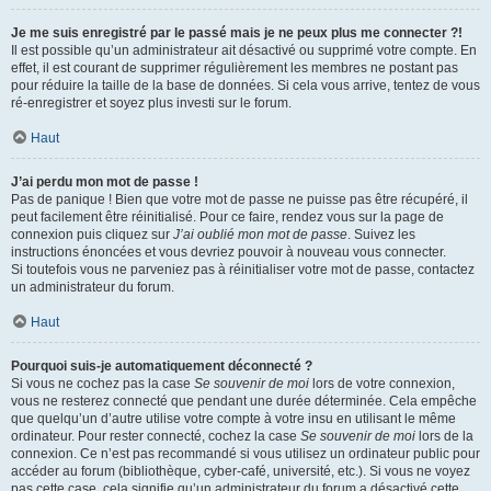
Je me suis enregistré par le passé mais je ne peux plus me connecter ?!
Il est possible qu’un administrateur ait désactivé ou supprimé votre compte. En
effet, il est courant de supprimer régulièrement les membres ne postant pas
pour réduire la taille de la base de données. Si cela vous arrive, tentez de vous
ré-enregistrer et soyez plus investi sur le forum.
Haut
J’ai perdu mon mot de passe !
Pas de panique ! Bien que votre mot de passe ne puisse pas être récupéré, il
peut facilement être réinitialisé. Pour ce faire, rendez vous sur la page de
connexion puis cliquez sur
J’ai oublié mon mot de passe
. Suivez les
instructions énoncées et vous devriez pouvoir à nouveau vous connecter.
Si toutefois vous ne parveniez pas à réinitialiser votre mot de passe, contactez
un administrateur du forum.
Haut
Pourquoi suis-je automatiquement déconnecté ?
Si vous ne cochez pas la case
Se souvenir de moi
lors de votre connexion,
vous ne resterez connecté que pendant une durée déterminée. Cela empêche
que quelqu’un d’autre utilise votre compte à votre insu en utilisant le même
ordinateur. Pour rester connecté, cochez la case
Se souvenir de moi
lors de la
connexion. Ce n’est pas recommandé si vous utilisez un ordinateur public pour
accéder au forum (bibliothèque, cyber-café, université, etc.). Si vous ne voyez
pas cette case, cela signifie qu’un administrateur du forum a désactivé cette