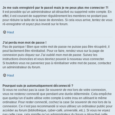
Je me suis enregistré par le passé mais je ne peux plus me connecter ?!
Il est possible qu’un administrateur ait désactivé ou supprimé votre compte. En
effet, il est courant de supprimer régulièrement les membres ne postant pas
pour réduire la taille de la base de données. Si cela vous arrive, tentez de vous
ré-enregistrer et soyez plus investi sur le forum.
Haut
J’ai perdu mon mot de passe !
Pas de panique ! Bien que votre mot de passe ne puisse pas être récupéré, il
peut facilement être réinitialisé. Pour ce faire, rendez vous sur la page de
connexion puis cliquez sur
J’ai oublié mon mot de passe
. Suivez les
instructions énoncées et vous devriez pouvoir à nouveau vous connecter.
Si toutefois vous ne parveniez pas à réinitialiser votre mot de passe, contactez
un administrateur du forum.
Haut
Pourquoi suis-je automatiquement déconnecté ?
Si vous ne cochez pas la case
Se souvenir de moi
lors de votre connexion,
vous ne resterez connecté que pendant une durée déterminée. Cela empêche
que quelqu’un d’autre utilise votre compte à votre insu en utilisant le même
ordinateur. Pour rester connecté, cochez la case
Se souvenir de moi
lors de la
connexion. Ce n’est pas recommandé si vous utilisez un ordinateur public pour
accéder au forum (bibliothèque, cyber-café, université, etc.). Si vous ne voyez
pas cette case, cela signifie qu’un administrateur du forum a désactivé cette