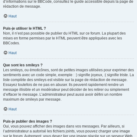
d’informations sur le BBCode, consultez le guide accessible depuis la page de
rédaction de message.
Haut
Puis-je utiliser le HTML ?
Non, il n’est pas possible de publier du HTML sur ce forum. La plupart des
mises en forme permises par le HTML peuvent être appliquées avec les
BBCodes.
Haut
Que sont les smileys ?
Les smileys, ou émoticônes, sont de petites images utilisées pour exprimer des
sentiments avec un code simple, exemple : :) signifie joyeux, :( signifie triste. La
liste complète des smileys est visible sur la page de rédaction de message.
Essayez toutefois de ne pas en abuser. Ils peuvent rapidement rendre un
message illisible et un modérateur peut décider de les retirer ou simplement
d’effacer le message. L’administrateur peut aussi avoir défini un nombre
maximum de smileys par message.
Haut
Puis-je publier des images ?
Oui, vous pouvez afficher des images dans vos messages. Par ailleurs, si
l’administrateur a autorisé les fichiers joints, vous pouvez charger une image
sur le forum. Autrement, vous devez lier une image placée sur un serveur Web