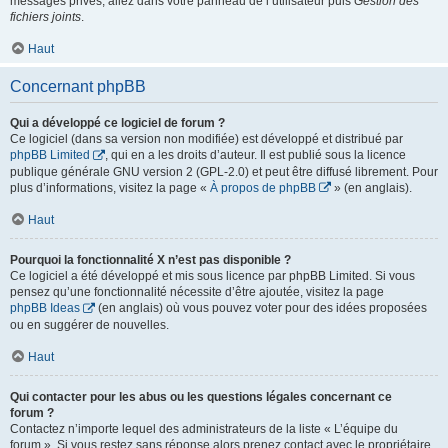
messages privés, allez dans votre panneau de l’utilisateur puis
Gestion des
fichiers joints
.
Haut
Concernant phpBB
Qui a développé ce logiciel de forum ?
Ce logiciel (dans sa version non modifiée) est développé et distribué par
phpBB Limited
, qui en a les droits d’auteur. Il est publié sous la licence
publique générale GNU version 2 (GPL-2.0) et peut être diffusé librement. Pour
plus d’informations, visitez la page «
À propos de phpBB
» (en anglais).
Haut
Pourquoi la fonctionnalité X n’est pas disponible ?
Ce logiciel a été développé et mis sous licence par phpBB Limited. Si vous
pensez qu’une fonctionnalité nécessite d’être ajoutée, visitez la page
phpBB Ideas
(en anglais) où vous pouvez voter pour des idées proposées
ou en suggérer de nouvelles.
Haut
Qui contacter pour les abus ou les questions légales concernant ce
forum ?
Contactez n’importe lequel des administrateurs de la liste « L’équipe du
forum ». Si vous restez sans réponse alors prenez contact avec le propriétaire