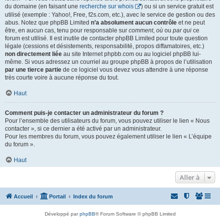
du domaine (en faisant une
recherche sur whois
) ou si un service gratuit est
utilisé (exemple : Yahoo!, Free, f2s.com, etc.), avec le service de gestion ou des
abus. Notez que phpBB Limited
n’a absolument aucun contrôle
et ne peut
être, en aucun cas, tenu pour responsable sur
comment
,
où
ou
par qui
ce
forum est utilisé. Il est inutile de contacter phpBB Limited pour toute question
légale (cessions et désistements, responsabilité, propos diffamatoires, etc.)
non directement liée
au site Internet phpbb.com ou au logiciel phpBB lui-
même. Si vous adressez un courriel au groupe phpBB à propos de l’utilisation
par une tierce partie
de ce logiciel vous devez vous attendre à une réponse
très courte voire à aucune réponse du tout.
Haut
Comment puis-je contacter un administrateur du forum ?
Pour l’ensemble des utilisateurs du forum, vous pouvez utiliser le lien « Nous
contacter », si ce dernier a été activé par un administrateur.
Pour les membres du forum, vous pouvez également utiliser le lien « L’équipe
du forum ».
Haut
Aller à
Accueil
Portail
Index du forum
Développé par
phpBB
® Forum Software © phpBB Limited