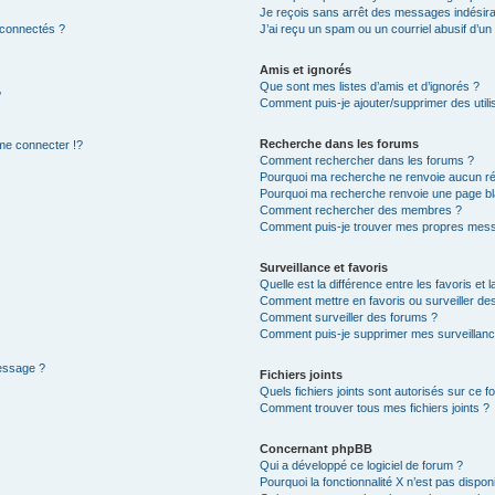
Je reçois sans arrêt des messages indésira
 connectés ?
J’ai reçu un spam ou un courriel abusif d’u
Amis et ignorés
Que sont mes listes d’amis et d’ignorés ?
?
Comment puis-je ajouter/supprimer des utilis
Recherche dans les forums
e connecter !?
Comment rechercher dans les forums ?
Pourquoi ma recherche ne renvoie aucun ré
Pourquoi ma recherche renvoie une page bl
Comment rechercher des membres ?
Comment puis-je trouver mes propres mess
Surveillance et favoris
Quelle est la différence entre les favoris et l
Comment mettre en favoris ou surveiller des
Comment surveiller des forums ?
Comment puis-je supprimer mes surveillanc
message ?
Fichiers joints
Quels fichiers joints sont autorisés sur ce f
Comment trouver tous mes fichiers joints ?
Concernant phpBB
Qui a développé ce logiciel de forum ?
Pourquoi la fonctionnalité X n’est pas dispon