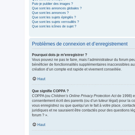
Puis-je publier des images ?
Que sont les annonces globales ?
Que sont les annonces ?
Que sont les sujets épinglés ?
Que sont les sujets verrouillés ?
Que sont les icônes de sujet ?
Problèmes de connexion et d’enregistrement
Pourquoi dois-je m’enregistrer ?
Vous pouvez ne pas le faire, mais l’administrateur du forum peu
bénéficier de fonctionnalités supplémentaires inaccessibles au
création d’un compte est rapide et vivement conseillée.
Haut
Que signifie COPPA ?
COPPA (ou
Children’s Online Privacy Protection Act
de 1998) es
consentement écrit des parents (ou d’un tuteur légal) pour la c
vous enregistrez ou que quelqu’un le fait à votre place, contac
juridiques et ne sauraient être contactés pour des questions lé
forum ? ».
Haut