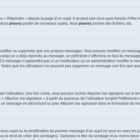
 « Répondre » depuis la page d’un sujet. Il se peut que vous ayez besoin d’être e
: Vous
pouvez
poster de nouveaux sujets, Vous
pouvez
joindre des fichiers, etc.
modifier ou supprimer que vos propres messages. Vous pouvez modifier un message
lqu’un a déjà répondu au message, un petit texte s’affichera en bas du message ind
n. Ce message n’apparaîtra pas si un modérateur ou un administrateur modifie le mes
ive. Notez que les utilisateurs ne peuvent pas supprimer un message une fois que qu
e l’utilisateur. Une fois créée, vous pouvez cocher
Attacher ma signature
sur le fo
 « Attacher ma signature » à partir du panneau de l’utilisateur (onglet
Préférences 
 à un message en décochant la case
Attacher ma signature
dans le formulaire de ré
ouveau sujet ou la modification du premier message d’un sujet (si vous en avez les p
 le droit de créer des sondages). Saisissez le titre du sondage et au moins deux o