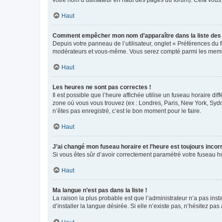
votre nom d’utilisateur en haut des pages du forum). Cela vous
Haut
Comment empêcher mon nom d’apparaître dans la liste de
Depuis votre panneau de l’utilisateur, onglet « Préférences du 
modérateurs et vous-même. Vous serez compté parmi les membr
Haut
Les heures ne sont pas correctes !
Il est possible que l’heure affichée utilise un fuseau horaire d
zone où vous vous trouvez (ex : Londres, Paris, New York, Syd
n’êtes pas enregistré, c’est le bon moment pour le faire.
Haut
J’ai changé mon fuseau horaire et l’heure est toujours incorr
Si vous êtes sûr d’avoir correctement paramétré votre fuseau hor
Haut
Ma langue n’est pas dans la liste !
La raison la plus probable est que l’administrateur n’a pas i
d’installer la langue désirée. Si elle n’existe pas, n’hésitez pa