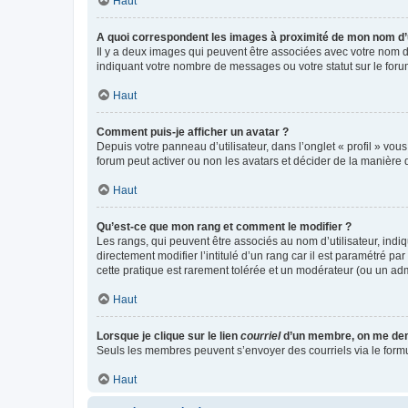
Haut
A quoi correspondent les images à proximité de mon nom d’u
Il y a deux images qui peuvent être associées avec votre nom d’
indiquant votre nombre de messages ou votre statut sur le fo
Haut
Comment puis-je afficher un avatar ?
Depuis votre panneau d’utilisateur, dans l’onglet « profil » vou
forum peut activer ou non les avatars et décider de la manière d
Haut
Qu’est-ce que mon rang et comment le modifier ?
Les rangs, qui peuvent être associés au nom d’utilisateur, ind
directement modifier l’intitulé d’un rang car il est paramétré p
cette pratique est rarement tolérée et un modérateur (ou un ad
Haut
Lorsque je clique sur le lien
courriel
d’un membre, on me de
Seuls les membres peuvent s’envoyer des courriels via le formulai
Haut