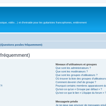
sique, vidéo…) et d'entraide pour les guitaristes francophones, entièrement
s (Questions posées fréquemment)
s fréquemment)
Niveaux d’utilisateurs et groupes
Que sont les administrateurs ?
Que sont les modérateurs ?
Que sont les groupes d’utilisateurs ?
Où trouver la liste des groupes d’utilisateur
Comment devenir chef de groupe ?
 ?!
Pourquoi certains membres apparaissent dan
Qu’est-ce qu’un « Groupe par défaut » ?
Qu’est-ce que le lien « L’équipe du forum » 
Messagerie privée
Je ne peux pas envoyer de messages privé