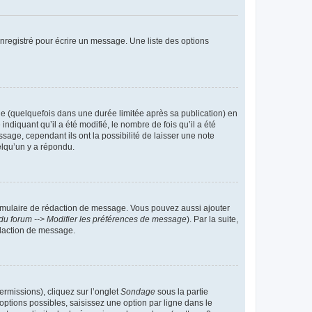
nregistré pour écrire un message. Une liste des options
 (quelquefois dans une durée limitée après sa publication) en
iquant qu’il a été modifié, le nombre de fois qu’il a été
sage, cependant ils ont la possibilité de laisser une note
elqu’un y a répondu.
rmulaire de rédaction de message. Vous pouvez aussi ajouter
du forum --> Modifier les préférences de message
). Par la suite,
daction de message.
ermissions), cliquez sur l’onglet
Sondage
sous la partie
ptions possibles, saisissez une option par ligne dans le