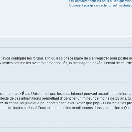
Qui contacter pour les abus ou les questio
Comment puis-je contacter un administrateu
t avoir configuré les forums afin qu’il soit nécessaire de s’enregistrer pour poster
x invités comme les avatars personnalisés, la messagerie privée, l’envoi de courri
t une loi aux États-Unis qui dit que les sites Internet pouvant recueillir des infor
ollecte de ces informations permettant d’identifier un mineur de moins de 13 ans. S
tez un conseiller juridique pour obtenir son avis. Notez que phpBB Limited et les pr
gales de toutes sortes, à l’exception de celles mentionnées dans la question « Qui