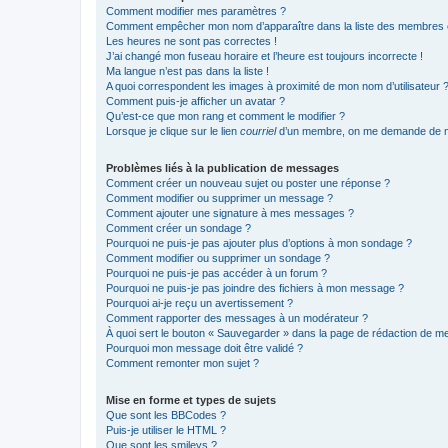
Comment modifier mes paramètres ?
Comment empêcher mon nom d’apparaître dans la liste des membres
Les heures ne sont pas correctes !
J’ai changé mon fuseau horaire et l’heure est toujours incorrecte !
Ma langue n’est pas dans la liste !
A quoi correspondent les images à proximité de mon nom d’utilisateur 
Comment puis-je afficher un avatar ?
Qu’est-ce que mon rang et comment le modifier ?
Lorsque je clique sur le lien
courriel
d’un membre, on me demande de m
Problèmes liés à la publication de messages
Comment créer un nouveau sujet ou poster une réponse ?
Comment modifier ou supprimer un message ?
Comment ajouter une signature à mes messages ?
Comment créer un sondage ?
Pourquoi ne puis-je pas ajouter plus d’options à mon sondage ?
Comment modifier ou supprimer un sondage ?
Pourquoi ne puis-je pas accéder à un forum ?
Pourquoi ne puis-je pas joindre des fichiers à mon message ?
Pourquoi ai-je reçu un avertissement ?
Comment rapporter des messages à un modérateur ?
À quoi sert le bouton « Sauvegarder » dans la page de rédaction de 
Pourquoi mon message doit être validé ?
Comment remonter mon sujet ?
Mise en forme et types de sujets
Que sont les BBCodes ?
Puis-je utiliser le HTML ?
Que sont les smileys ?