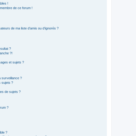
bles !
n membre de ce forum !
ateurs de ma liste d’amis ou d’ignorés ?
sultat ?
anche ?!
ages et sujets ?
a surveillance ?
 sujets ?
es de sujets ?
orum ?
ible ?