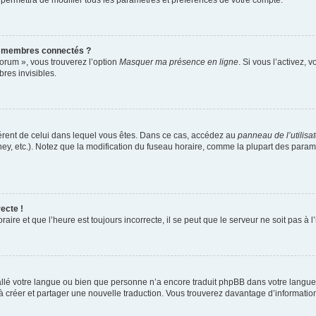
 permettra de modifier tous les paramètres et préférences de votre compte.
s membres connectés ?
forum », vous trouverez l’option
Masquer ma présence en ligne
. Si vous l’activez, 
es invisibles.
ifférent de celui dans lequel vous êtes. Dans ce cas, accédez au
panneau de l’utilisa
ney, etc.). Notez que la modification du fuseau horaire, comme la plupart des para
ecte !
aire et que l’heure est toujours incorrecte, il se peut que le serveur ne soit pas à
nstallé votre langue ou bien que personne n’a encore traduit phpBB dans votre lang
s à créer et partager une nouvelle traduction. Vous trouverez davantage d’information