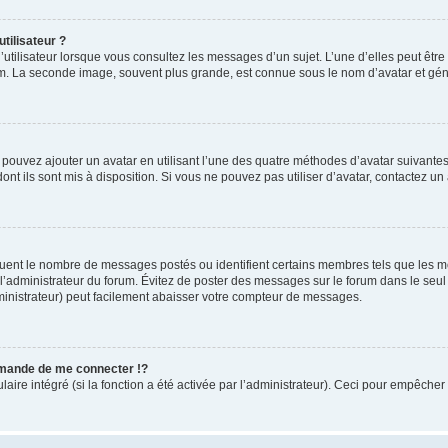
tilisateur ?
utilisateur lorsque vous consultez les messages d’un sujet. L’une d’elles peut êtr
rum. La seconde image, souvent plus grande, est connue sous le nom d’avatar et 
s pouvez ajouter un avatar en utilisant l’une des quatre méthodes d’avatar suivantes 
ont ils sont mis à disposition. Si vous ne pouvez pas utiliser d’avatar, contactez un
iquent le nombre de messages postés ou identifient certains membres tels que les 
ar l’administrateur du forum. Évitez de poster des messages sur le forum dans le seu
ministrateur) peut facilement abaisser votre compteur de messages.
mande de me connecter !?
re intégré (si la fonction a été activée par l’administrateur). Ceci pour empêcher l’u