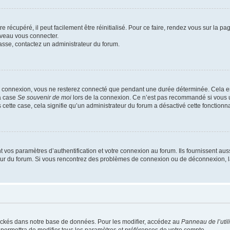
 récupéré, il peut facilement être réinitialisé. Pour ce faire, rendez vous sur la p
uveau vous connecter.
passe, contactez un administrateur du forum.
e connexion, vous ne resterez connecté que pendant une durée déterminée. Cela em
la case
Se souvenir de moi
lors de la connexion. Ce n’est pas recommandé si vous u
s cette case, cela signifie qu’un administrateur du forum a désactivé cette fonctionna
os paramètres d’authentification et votre connexion au forum. Ils fournissent aussi
teur du forum. Si vous rencontrez des problèmes de connexion ou de déconnexion, l
ockés dans notre base de données. Pour les modifier, accédez au
Panneau de l’util