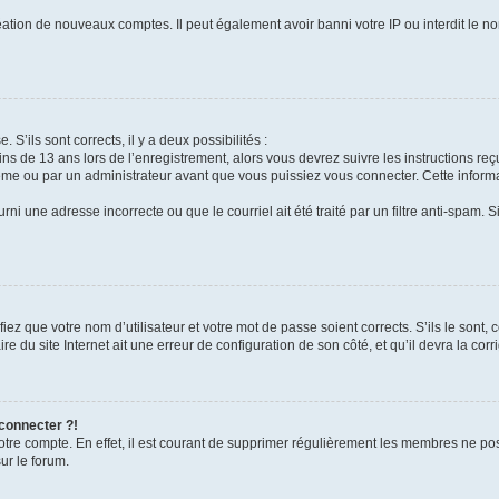
réation de nouveaux comptes. Il peut également avoir banni votre IP ou interdit le no
 S’ils sont corrects, il y a deux possibilités :
ins de 13 ans lors de l’enregistrement, alors vous devrez suivre les instructions r
me ou par un administrateur avant que vous puissiez vous connecter. Cette informat
rni une adresse incorrecte ou que le courriel ait été traité par un filtre anti-spam. S
iez que votre nom d’utilisateur et votre mot de passe soient corrects. S’ils le sont,
e du site Internet ait une erreur de configuration de son côté, et qu’il devra la corri
 connecter ?!
votre compte. En effet, il est courant de supprimer régulièrement les membres ne pos
ur le forum.