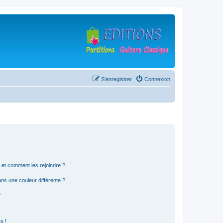
S’enregistrer
Connexion
s et comment les rejoindre ?
s une couleur différente ?
?
s !