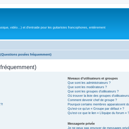
sique, vidéo…) et d'entraide pour les guitaristes francophones, entièrement
s (Questions posées fréquemment)
s fréquemment)
Niveaux d’utilisateurs et groupes
Que sont les administrateurs ?
Que sont les modérateurs ?
Que sont les groupes d’utilisateurs ?
Où trouver la liste des groupes d’utilisateur
Comment devenir chef de groupe ?
 ?!
Pourquoi certains membres apparaissent dan
Qu’est-ce qu’un « Groupe par défaut » ?
Qu’est-ce que le lien « L’équipe du forum » 
Messagerie privée
Je ne peux pas envoyer de messages privé