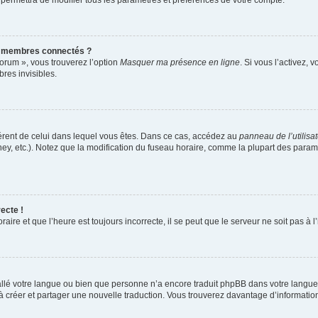
 permettra de modifier tous les paramètres et préférences de votre compte.
s membres connectés ?
forum », vous trouverez l’option
Masquer ma présence en ligne
. Si vous l’activez, 
es invisibles.
ifférent de celui dans lequel vous êtes. Dans ce cas, accédez au
panneau de l’utilisa
ney, etc.). Notez que la modification du fuseau horaire, comme la plupart des para
ecte !
aire et que l’heure est toujours incorrecte, il se peut que le serveur ne soit pas à
nstallé votre langue ou bien que personne n’a encore traduit phpBB dans votre lang
s à créer et partager une nouvelle traduction. Vous trouverez davantage d’information