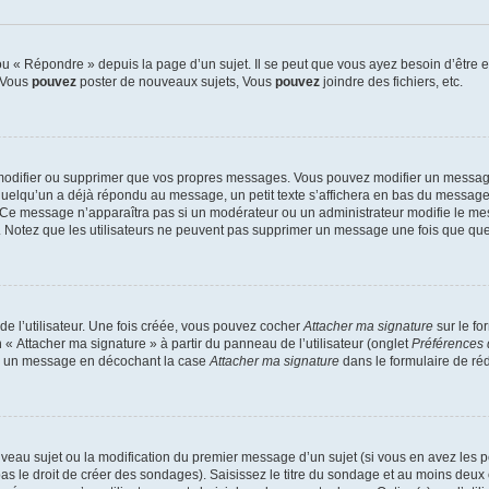
 « Répondre » depuis la page d’un sujet. Il se peut que vous ayez besoin d’être e
: Vous
pouvez
poster de nouveaux sujets, Vous
pouvez
joindre des fichiers, etc.
modifier ou supprimer que vos propres messages. Vous pouvez modifier un message
lqu’un a déjà répondu au message, un petit texte s’affichera en bas du message ind
n. Ce message n’apparaîtra pas si un modérateur ou un administrateur modifie le mes
ive. Notez que les utilisateurs ne peuvent pas supprimer un message une fois que qu
e l’utilisateur. Une fois créée, vous pouvez cocher
Attacher ma signature
sur le fo
 « Attacher ma signature » à partir du panneau de l’utilisateur (onglet
Préférences 
 à un message en décochant la case
Attacher ma signature
dans le formulaire de ré
ouveau sujet ou la modification du premier message d’un sujet (si vous en avez les p
 le droit de créer des sondages). Saisissez le titre du sondage et au moins deux o