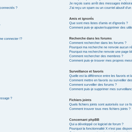
Je reçois sans arrêt des messages indésira
 connectés ?
J’ai reçu un spam ou un courriel abusif d’u
Amis et ignorés
Que sont mes listes d’amis et d’ignorés ?
?
Comment puis-je ajouter/supprimer des utilis
Recherche dans les forums
e connecter !?
Comment rechercher dans les forums ?
Pourquoi ma recherche ne renvoie aucun ré
Pourquoi ma recherche renvoie une page bl
Comment rechercher des membres ?
Comment puis-je trouver mes propres mess
Surveillance et favoris
Quelle est la différence entre les favoris et l
Comment mettre en favoris ou surveiller des
Comment surveiller des forums ?
Comment puis-je supprimer mes surveillanc
message ?
Fichiers joints
Quels fichiers joints sont autorisés sur ce f
Comment trouver tous mes fichiers joints ?
Concernant phpBB
Qui a développé ce logiciel de forum ?
Pourquoi la fonctionnalité X n’est pas dispon