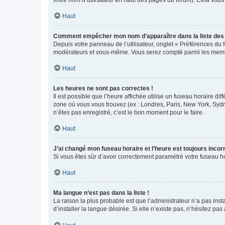
votre nom d’utilisateur en haut des pages du forum). Cela vous
Haut
Comment empêcher mon nom d’apparaître dans la liste de
Depuis votre panneau de l’utilisateur, onglet « Préférences du 
modérateurs et vous-même. Vous serez compté parmi les membr
Haut
Les heures ne sont pas correctes !
Il est possible que l’heure affichée utilise un fuseau horaire d
zone où vous vous trouvez (ex : Londres, Paris, New York, Syd
n’êtes pas enregistré, c’est le bon moment pour le faire.
Haut
J’ai changé mon fuseau horaire et l’heure est toujours incorr
Si vous êtes sûr d’avoir correctement paramétré votre fuseau hor
Haut
Ma langue n’est pas dans la liste !
La raison la plus probable est que l’administrateur n’a pas i
d’installer la langue désirée. Si elle n’existe pas, n’hésitez pa