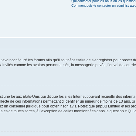
Qui contacter pour les abus ou les questio
Comment puis-je contacter un administrateu
t avoir configuré les forums afin qu’il soit nécessaire de s’enregistrer pour poster
x invités comme les avatars personnalisés, la messagerie privée, l’envoi de courri
t une loi aux États-Unis qui dit que les sites Internet pouvant recueillir des infor
ollecte de ces informations permettant d’identifier un mineur de moins de 13 ans. S
tez un conseiller juridique pour obtenir son avis. Notez que phpBB Limited et les pr
gales de toutes sortes, à l’exception de celles mentionnées dans la question « Qui