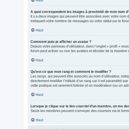
Haut
A quoi correspondent les images à proximité de mon nom d’u
Il y a deux images qui peuvent être associées avec votre nom d’
indiquant votre nombre de messages ou votre statut sur le fo
Haut
Comment puis-je afficher un avatar ?
Depuis votre panneau d’utilisateur, dans l’onglet « profil » vou
forum peut activer ou non les avatars et décider de la manière d
Haut
Qu’est-ce que mon rang et comment le modifier ?
Les rangs, qui peuvent être associés au nom d’utilisateur, ind
directement modifier l’intitulé d’un rang car il est paramétré p
cette pratique est rarement tolérée et un modérateur (ou un ad
Haut
Lorsque je clique sur le lien
courriel
d’un membre, on me de
Seuls les membres peuvent s’envoyer des courriels via le formulai
Haut