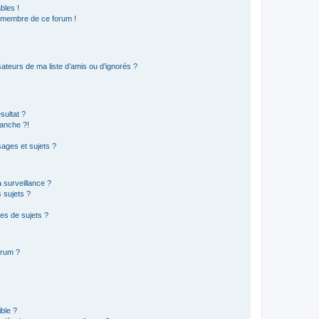
bles !
n membre de ce forum !
ateurs de ma liste d’amis ou d’ignorés ?
sultat ?
anche ?!
ages et sujets ?
a surveillance ?
 sujets ?
es de sujets ?
orum ?
ible ?