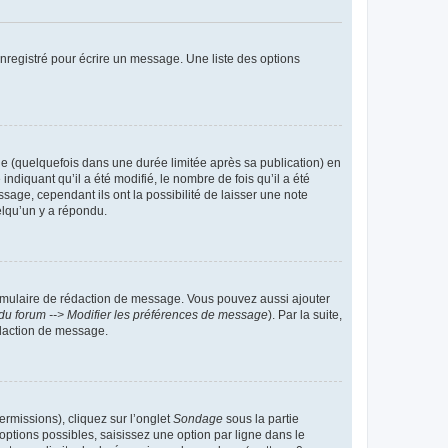
nregistré pour écrire un message. Une liste des options
 (quelquefois dans une durée limitée après sa publication) en
iquant qu’il a été modifié, le nombre de fois qu’il a été
sage, cependant ils ont la possibilité de laisser une note
elqu’un y a répondu.
rmulaire de rédaction de message. Vous pouvez aussi ajouter
du forum --> Modifier les préférences de message
). Par la suite,
daction de message.
ermissions), cliquez sur l’onglet
Sondage
sous la partie
ptions possibles, saisissez une option par ligne dans le