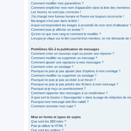
Comment modifier mes paramètres ?
Comment empêcher mon nom d’apparaître dans la liste des membres
Les heures ne sont pas correctes !
J’ai changé mon fuseau horaire et l’heure est toujours incorrecte !
Ma langue n’est pas dans la liste !
A quoi correspondent les images à proximité de mon nom d’utilisateur 
Comment puis-je afficher un avatar ?
Qu’est-ce que mon rang et comment le modifier ?
Lorsque je clique sur le lien
courriel
d’un membre, on me demande de m
Problèmes liés à la publication de messages
Comment créer un nouveau sujet ou poster une réponse ?
Comment modifier ou supprimer un message ?
Comment ajouter une signature à mes messages ?
Comment créer un sondage ?
Pourquoi ne puis-je pas ajouter plus d’options à mon sondage ?
Comment modifier ou supprimer un sondage ?
Pourquoi ne puis-je pas accéder à un forum ?
Pourquoi ne puis-je pas joindre des fichiers à mon message ?
Pourquoi ai-je reçu un avertissement ?
Comment rapporter des messages à un modérateur ?
À quoi sert le bouton « Sauvegarder » dans la page de rédaction de 
Pourquoi mon message doit être validé ?
Comment remonter mon sujet ?
Mise en forme et types de sujets
Que sont les BBCodes ?
Puis-je utiliser le HTML ?
Que sont les smileys ?