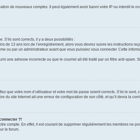
réation de nouveaux comptes. Il peut également avoir banni votre IP ou interdit le no
 S’ils sont corrects, il y a deux possibilités :
ins de 13 ans lors de l’enregistrement, alors vous devrez suivre les instructions r
me ou par un administrateur avant que vous puissiez vous connecter. Cette informat
rni une adresse incorrecte ou que le courriel ait été traité par un filtre anti-spam. S
iez que votre nom d’utilisateur et votre mot de passe soient corrects. S’ils le sont,
e du site Internet ait une erreur de configuration de son côté, et qu’il devra la corri
 connecter ?!
votre compte. En effet, il est courant de supprimer régulièrement les membres ne pos
ur le forum.