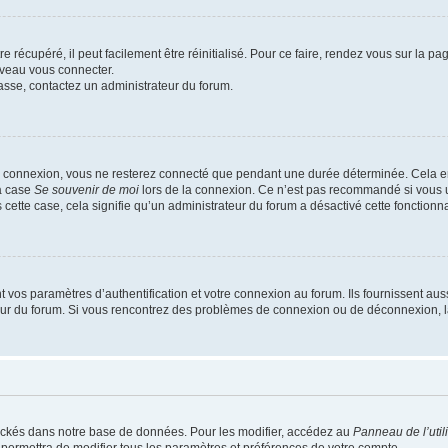
 récupéré, il peut facilement être réinitialisé. Pour ce faire, rendez vous sur la p
uveau vous connecter.
passe, contactez un administrateur du forum.
e connexion, vous ne resterez connecté que pendant une durée déterminée. Cela em
la case
Se souvenir de moi
lors de la connexion. Ce n’est pas recommandé si vous u
s cette case, cela signifie qu’un administrateur du forum a désactivé cette fonctionna
os paramètres d’authentification et votre connexion au forum. Ils fournissent aussi
teur du forum. Si vous rencontrez des problèmes de connexion ou de déconnexion, l
ockés dans notre base de données. Pour les modifier, accédez au
Panneau de l’util