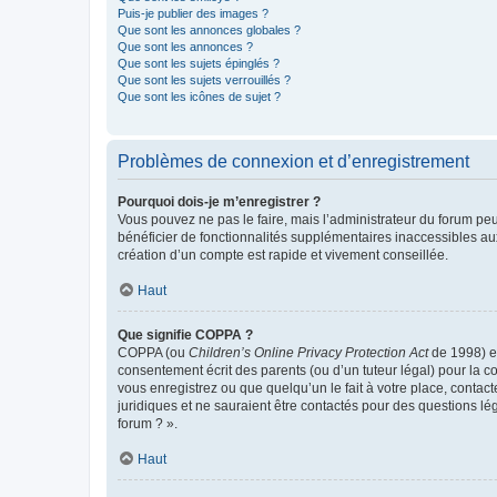
Puis-je publier des images ?
Que sont les annonces globales ?
Que sont les annonces ?
Que sont les sujets épinglés ?
Que sont les sujets verrouillés ?
Que sont les icônes de sujet ?
Problèmes de connexion et d’enregistrement
Pourquoi dois-je m’enregistrer ?
Vous pouvez ne pas le faire, mais l’administrateur du forum peu
bénéficier de fonctionnalités supplémentaires inaccessibles au
création d’un compte est rapide et vivement conseillée.
Haut
Que signifie COPPA ?
COPPA (ou
Children’s Online Privacy Protection Act
de 1998) es
consentement écrit des parents (ou d’un tuteur légal) pour la c
vous enregistrez ou que quelqu’un le fait à votre place, contac
juridiques et ne sauraient être contactés pour des questions lé
forum ? ».
Haut