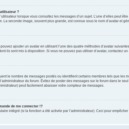
tilisateur ?
utilisateur lorsque vous consultez les messages d’un sujet. L’une d’elles peut êtr
rum. La seconde image, souvent plus grande, est connue sous le nom d’avatar et 
s pouvez ajouter un avatar en utilisant l’une des quatre méthodes d’avatar suivantes 
ont ils sont mis à disposition. Si vous ne pouvez pas utiliser d’avatar, contactez un
iquent le nombre de messages postés ou identifient certains membres tels que les 
ar l’administrateur du forum. Évitez de poster des messages sur le forum dans le seu
ministrateur) peut facilement abaisser votre compteur de messages.
mande de me connecter !?
re intégré (si la fonction a été activée par l’administrateur). Ceci pour empêcher l’u