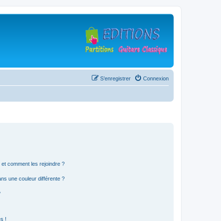
S’enregistrer
Connexion
s et comment les rejoindre ?
s une couleur différente ?
?
s !