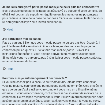
Je me suis enregistré par le passé mais je ne peux plus me connecter ?!
Il est possible qu’un administrateur ait désactivé ou supprimé votre compte. En
effet, il est courant de supprimer régulièrement les membres ne postant pas
pour réduire la taille de la base de données. Si cela vous arrive, tentez de vous
ré-enregistrer et soyez plus investi sur le forum.
Haut
J’ai perdu mon mot de passe !
Pas de panique ! Bien que votre mot de passe ne puisse pas être récupéré, il
peut facilement être réinitialisé. Pour ce faire, rendez vous sur la page de
connexion puis cliquez sur
J’ai oublié mon mot de passe
. Suivez les
instructions énoncées et vous devriez pouvoir à nouveau vous connecter.
Si toutefois vous ne parveniez pas à réinitialiser votre mot de passe, contactez
un administrateur du forum.
Haut
Pourquoi suis-je automatiquement déconnecté ?
Si vous ne cochez pas la case
Se souvenir de moi
lors de votre connexion,
vous ne resterez connecté que pendant une durée déterminée. Cela empêche
que quelqu’un d’autre utilise votre compte à votre insu en utilisant le même
ordinateur. Pour rester connecté, cochez la case
Se souvenir de moi
lors de la
connexion. Ce n’est pas recommandé si vous utilisez un ordinateur public pour
accéder au forum (bibliothèque, cyber-café, université, etc.). Si vous ne voyez
pas cette case, cela signifie qu’un administrateur du forum a désactivé cette