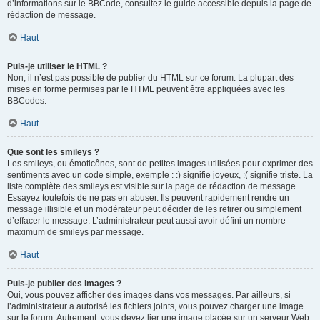
d’informations sur le BBCode, consultez le guide accessible depuis la page de
rédaction de message.
Haut
Puis-je utiliser le HTML ?
Non, il n’est pas possible de publier du HTML sur ce forum. La plupart des
mises en forme permises par le HTML peuvent être appliquées avec les
BBCodes.
Haut
Que sont les smileys ?
Les smileys, ou émoticônes, sont de petites images utilisées pour exprimer des
sentiments avec un code simple, exemple : :) signifie joyeux, :( signifie triste. La
liste complète des smileys est visible sur la page de rédaction de message.
Essayez toutefois de ne pas en abuser. Ils peuvent rapidement rendre un
message illisible et un modérateur peut décider de les retirer ou simplement
d’effacer le message. L’administrateur peut aussi avoir défini un nombre
maximum de smileys par message.
Haut
Puis-je publier des images ?
Oui, vous pouvez afficher des images dans vos messages. Par ailleurs, si
l’administrateur a autorisé les fichiers joints, vous pouvez charger une image
sur le forum. Autrement, vous devez lier une image placée sur un serveur Web