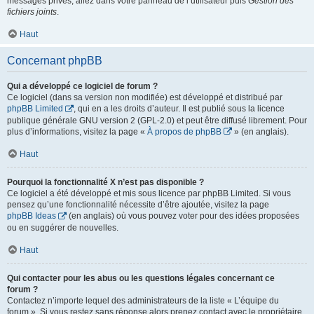
messages privés, allez dans votre panneau de l’utilisateur puis
Gestion des
fichiers joints
.
Haut
Concernant phpBB
Qui a développé ce logiciel de forum ?
Ce logiciel (dans sa version non modifiée) est développé et distribué par
phpBB Limited
, qui en a les droits d’auteur. Il est publié sous la licence
publique générale GNU version 2 (GPL-2.0) et peut être diffusé librement. Pour
plus d’informations, visitez la page «
À propos de phpBB
» (en anglais).
Haut
Pourquoi la fonctionnalité X n’est pas disponible ?
Ce logiciel a été développé et mis sous licence par phpBB Limited. Si vous
pensez qu’une fonctionnalité nécessite d’être ajoutée, visitez la page
phpBB Ideas
(en anglais) où vous pouvez voter pour des idées proposées
ou en suggérer de nouvelles.
Haut
Qui contacter pour les abus ou les questions légales concernant ce
forum ?
Contactez n’importe lequel des administrateurs de la liste « L’équipe du
forum ». Si vous restez sans réponse alors prenez contact avec le propriétaire