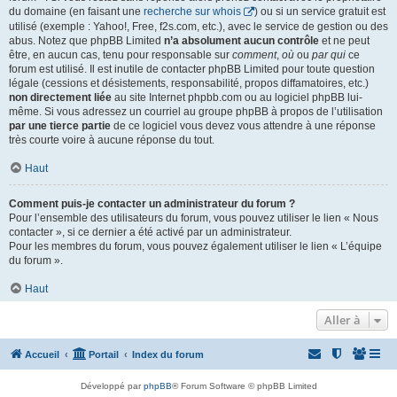
du domaine (en faisant une
recherche sur whois
) ou si un service gratuit est
utilisé (exemple : Yahoo!, Free, f2s.com, etc.), avec le service de gestion ou des
abus. Notez que phpBB Limited
n’a absolument aucun contrôle
et ne peut
être, en aucun cas, tenu pour responsable sur
comment
,
où
ou
par qui
ce
forum est utilisé. Il est inutile de contacter phpBB Limited pour toute question
légale (cessions et désistements, responsabilité, propos diffamatoires, etc.)
non directement liée
au site Internet phpbb.com ou au logiciel phpBB lui-
même. Si vous adressez un courriel au groupe phpBB à propos de l’utilisation
par une tierce partie
de ce logiciel vous devez vous attendre à une réponse
très courte voire à aucune réponse du tout.
Haut
Comment puis-je contacter un administrateur du forum ?
Pour l’ensemble des utilisateurs du forum, vous pouvez utiliser le lien « Nous
contacter », si ce dernier a été activé par un administrateur.
Pour les membres du forum, vous pouvez également utiliser le lien « L’équipe
du forum ».
Haut
Aller à
Accueil
Portail
Index du forum
Développé par
phpBB
® Forum Software © phpBB Limited