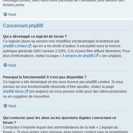
messages privés, allez dans votre panneau de l’utilisateur puis
Gestion des
fichiers joints
.
Haut
Concernant phpBB
Qui a développé ce logiciel de forum ?
Ce logiciel (dans sa version non modifiée) est développé et distribué par
phpBB Limited
, qui en a les droits d’auteur. Il est publié sous la licence
publique générale GNU version 2 (GPL-2.0) et peut être diffusé librement. Pour
plus d’informations, visitez la page «
À propos de phpBB
» (en anglais).
Haut
Pourquoi la fonctionnalité X n’est pas disponible ?
Ce logiciel a été développé et mis sous licence par phpBB Limited. Si vous
pensez qu’une fonctionnalité nécessite d’être ajoutée, visitez la page
phpBB Ideas
(en anglais) où vous pouvez voter pour des idées proposées
ou en suggérer de nouvelles.
Haut
Qui contacter pour les abus ou les questions légales concernant ce
forum ?
Contactez n’importe lequel des administrateurs de la liste « L’équipe du
forum ». Si vous restez sans réponse alors prenez contact avec le propriétaire