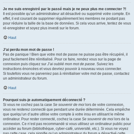
Je me suis enregistré par le passé mais je ne peux plus me connecter ?!
Il est possible qu’un administrateur ait désactivé ou supprimé votre compte. En
effet, il est courant de supprimer régulièrement les membres ne postant pas
pour réduire la taille de la base de données. Si cela vous arrive, tentez de vous
ré-enregistrer et soyez plus investi sur le forum.
Haut
J’ai perdu mon mot de passe !
Pas de panique ! Bien que votre mot de passe ne puisse pas être récupéré, il
peut facilement être réinitialisé. Pour ce faire, rendez vous sur la page de
connexion puis cliquez sur
J’ai oublié mon mot de passe
. Suivez les
instructions énoncées et vous devriez pouvoir à nouveau vous connecter.
Si toutefois vous ne parveniez pas à réinitialiser votre mot de passe, contactez
un administrateur du forum.
Haut
Pourquoi suis-je automatiquement déconnecté ?
Si vous ne cochez pas la case
Se souvenir de moi
lors de votre connexion,
vous ne resterez connecté que pendant une durée déterminée. Cela empêche
que quelqu’un d’autre utilise votre compte à votre insu en utilisant le même
ordinateur. Pour rester connecté, cochez la case
Se souvenir de moi
lors de la
connexion. Ce n’est pas recommandé si vous utilisez un ordinateur public pour
accéder au forum (bibliothèque, cyber-café, université, etc.). Si vous ne voyez
pas cette case, cela signifie qu’un administrateur du forum a désactivé cette