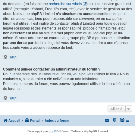
du domaine (en faisant une
recherche sur whois
) ou si un service gratuit est
utilisé (exemple : Yahoo!, Free, f2s.com, etc.), avec le service de gestion ou des
abus. Notez que phpBB Limited
n’a absolument aucun contrôle
et ne peut
être, en aucun cas, tenu pour responsable sur
comment
,
où
ou
par qui
ce
forum est utilisé. Il est inutile de contacter phpBB Limited pour toute question
légale (cessions et désistements, responsabilité, propos diffamatoires, etc.)
non directement liée
au site Internet phpbb.com ou au logiciel phpBB lui-
même. Si vous adressez un courriel au groupe phpBB à propos de l’utilisation
par une tierce partie
de ce logiciel vous devez vous attendre à une réponse
très courte voire à aucune réponse du tout.
Haut
Comment puis-je contacter un administrateur du forum ?
Pour l’ensemble des utilisateurs du forum, vous pouvez utiliser le lien « Nous
contacter », si ce dernier a été activé par un administrateur.
Pour les membres du forum, vous pouvez également utiliser le lien « L’équipe
du forum ».
Haut
Aller à
Accueil
Portail
Index du forum
Développé par
phpBB
® Forum Software © phpBB Limited