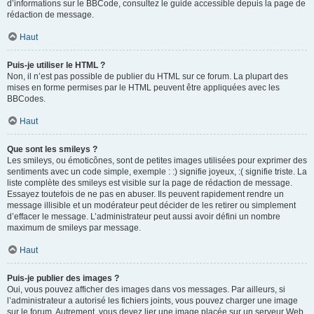
d’informations sur le BBCode, consultez le guide accessible depuis la page de
rédaction de message.
Haut
Puis-je utiliser le HTML ?
Non, il n’est pas possible de publier du HTML sur ce forum. La plupart des
mises en forme permises par le HTML peuvent être appliquées avec les
BBCodes.
Haut
Que sont les smileys ?
Les smileys, ou émoticônes, sont de petites images utilisées pour exprimer des
sentiments avec un code simple, exemple : :) signifie joyeux, :( signifie triste. La
liste complète des smileys est visible sur la page de rédaction de message.
Essayez toutefois de ne pas en abuser. Ils peuvent rapidement rendre un
message illisible et un modérateur peut décider de les retirer ou simplement
d’effacer le message. L’administrateur peut aussi avoir défini un nombre
maximum de smileys par message.
Haut
Puis-je publier des images ?
Oui, vous pouvez afficher des images dans vos messages. Par ailleurs, si
l’administrateur a autorisé les fichiers joints, vous pouvez charger une image
sur le forum. Autrement, vous devez lier une image placée sur un serveur Web