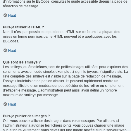
d’informations sur le BBCode, consultez le guide accessible depuis la page de
rédaction de message.
Haut
Puis-je utiliser le HTML ?
Non, il n’est pas possible de publier du HTML sur ce forum. La plupart des
mises en forme permises par le HTML peuvent être appliquées avec les
BBCodes.
Haut
Que sont les smileys ?
Les smileys, ou émoticônes, sont de petites images utilisées pour exprimer des
sentiments avec un code simple, exemple : :) signifie joyeux, :( signifie triste. La
liste complète des smileys est visible sur la page de rédaction de message.
Essayez toutefois de ne pas en abuser. Ils peuvent rapidement rendre un
message illisible et un modérateur peut décider de les retirer ou simplement
d’effacer le message. L’administrateur peut aussi avoir défini un nombre
maximum de smileys par message.
Haut
Puis-je publier des images ?
Oui, vous pouvez afficher des images dans vos messages. Par ailleurs, si
l’administrateur a autorisé les fichiers joints, vous pouvez charger une image
sur le forum. Autrement, vous devez lier une image placée sur un serveur Web