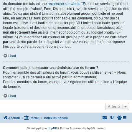
du domaine (en faisant une
recherche sur whois
) ou si un service gratuit est
utilisé (exemple : Yahoo!, Free, f2s.com, etc.), avec le service de gestion ou des
abus. Notez que phpBB Limited
n’a absolument aucun contrôle
et ne peut
être, en aucun cas, tenu pour responsable sur
comment
,
où
ou
par qui
ce
forum est utilisé. Il est inutile de contacter phpBB Limited pour toute question
légale (cessions et désistements, responsabilité, propos diffamatoires, etc.)
non directement liée
au site Internet phpbb.com ou au logiciel phpBB lui-
même. Si vous adressez un courriel au groupe phpBB à propos de l’utilisation
par une tierce partie
de ce logiciel vous devez vous attendre à une réponse
très courte voire à aucune réponse du tout.
Haut
Comment puis-je contacter un administrateur du forum ?
Pour l’ensemble des utilisateurs du forum, vous pouvez utiliser le lien « Nous
contacter », si ce dernier a été activé par un administrateur.
Pour les membres du forum, vous pouvez également utiliser le lien « L’équipe
du forum ».
Haut
Aller à
Accueil
Portail
Index du forum
Développé par
phpBB
® Forum Software © phpBB Limited