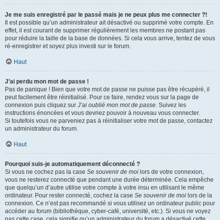
Je me suis enregistré par le passé mais je ne peux plus me connecter ?!
Il est possible qu’un administrateur ait désactivé ou supprimé votre compte. En
effet, il est courant de supprimer régulièrement les membres ne postant pas
pour réduire la taille de la base de données. Si cela vous arrive, tentez de vous
ré-enregistrer et soyez plus investi sur le forum.
Haut
J’ai perdu mon mot de passe !
Pas de panique ! Bien que votre mot de passe ne puisse pas être récupéré, il
peut facilement être réinitialisé. Pour ce faire, rendez vous sur la page de
connexion puis cliquez sur
J’ai oublié mon mot de passe
. Suivez les
instructions énoncées et vous devriez pouvoir à nouveau vous connecter.
Si toutefois vous ne parveniez pas à réinitialiser votre mot de passe, contactez
un administrateur du forum.
Haut
Pourquoi suis-je automatiquement déconnecté ?
Si vous ne cochez pas la case
Se souvenir de moi
lors de votre connexion,
vous ne resterez connecté que pendant une durée déterminée. Cela empêche
que quelqu’un d’autre utilise votre compte à votre insu en utilisant le même
ordinateur. Pour rester connecté, cochez la case
Se souvenir de moi
lors de la
connexion. Ce n’est pas recommandé si vous utilisez un ordinateur public pour
accéder au forum (bibliothèque, cyber-café, université, etc.). Si vous ne voyez
pas cette case, cela signifie qu’un administrateur du forum a désactivé cette