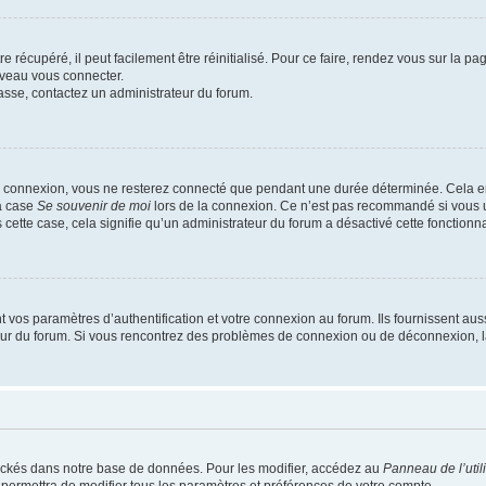
 récupéré, il peut facilement être réinitialisé. Pour ce faire, rendez vous sur la p
uveau vous connecter.
passe, contactez un administrateur du forum.
e connexion, vous ne resterez connecté que pendant une durée déterminée. Cela em
la case
Se souvenir de moi
lors de la connexion. Ce n’est pas recommandé si vous u
s cette case, cela signifie qu’un administrateur du forum a désactivé cette fonctionna
os paramètres d’authentification et votre connexion au forum. Ils fournissent aussi
teur du forum. Si vous rencontrez des problèmes de connexion ou de déconnexion, l
ockés dans notre base de données. Pour les modifier, accédez au
Panneau de l’util