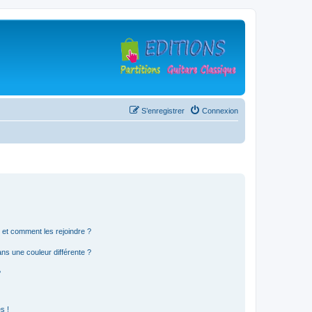
S’enregistrer
Connexion
s et comment les rejoindre ?
s une couleur différente ?
?
s !