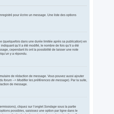
nregistré pour écrire un message. Une liste des options
 (quelquefois dans une durée limitée après sa publication) en
iquant qu’il a été modifié, le nombre de fois qu’il a été
sage, cependant ils ont la possibilité de laisser une note
elqu’un y a répondu.
rmulaire de rédaction de message. Vous pouvez aussi ajouter
du forum --> Modifier les préférences de message
). Par la suite,
daction de message.
ermissions), cliquez sur l’onglet
Sondage
sous la partie
ptions possibles, saisissez une option par ligne dans le