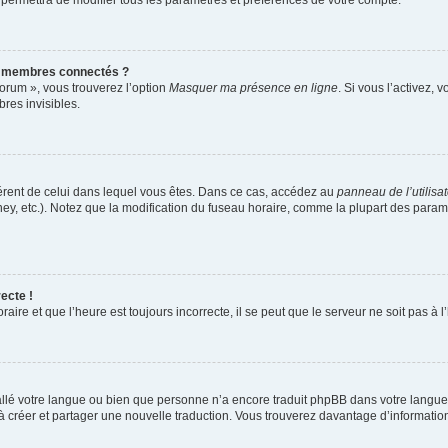
 permettra de modifier tous les paramètres et préférences de votre compte.
s membres connectés ?
forum », vous trouverez l’option
Masquer ma présence en ligne
. Si vous l’activez, 
es invisibles.
ifférent de celui dans lequel vous êtes. Dans ce cas, accédez au
panneau de l’utilisa
ney, etc.). Notez que la modification du fuseau horaire, comme la plupart des para
ecte !
aire et que l’heure est toujours incorrecte, il se peut que le serveur ne soit pas à
nstallé votre langue ou bien que personne n’a encore traduit phpBB dans votre lang
s à créer et partager une nouvelle traduction. Vous trouverez davantage d’information