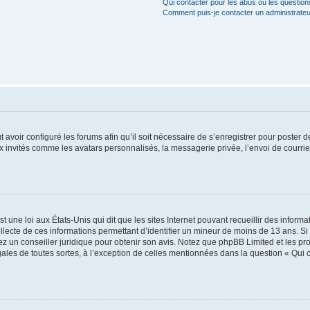
Qui contacter pour les abus ou les questio
Comment puis-je contacter un administrateu
t avoir configuré les forums afin qu’il soit nécessaire de s’enregistrer pour poster
x invités comme les avatars personnalisés, la messagerie privée, l’envoi de courri
t une loi aux États-Unis qui dit que les sites Internet pouvant recueillir des infor
ollecte de ces informations permettant d’identifier un mineur de moins de 13 ans. S
tez un conseiller juridique pour obtenir son avis. Notez que phpBB Limited et les pr
gales de toutes sortes, à l’exception de celles mentionnées dans la question « Qui