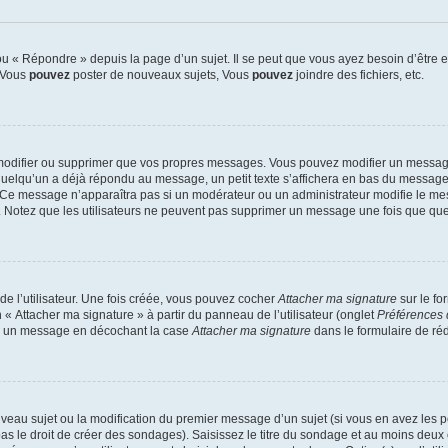
 « Répondre » depuis la page d’un sujet. Il se peut que vous ayez besoin d’être e
: Vous
pouvez
poster de nouveaux sujets, Vous
pouvez
joindre des fichiers, etc.
modifier ou supprimer que vos propres messages. Vous pouvez modifier un message
lqu’un a déjà répondu au message, un petit texte s’affichera en bas du message ind
n. Ce message n’apparaîtra pas si un modérateur ou un administrateur modifie le mes
ive. Notez que les utilisateurs ne peuvent pas supprimer un message une fois que qu
e l’utilisateur. Une fois créée, vous pouvez cocher
Attacher ma signature
sur le fo
 « Attacher ma signature » à partir du panneau de l’utilisateur (onglet
Préférences 
 à un message en décochant la case
Attacher ma signature
dans le formulaire de ré
ouveau sujet ou la modification du premier message d’un sujet (si vous en avez les p
 le droit de créer des sondages). Saisissez le titre du sondage et au moins deux o