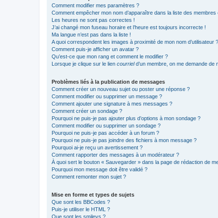
Comment modifier mes paramètres ?
Comment empêcher mon nom d’apparaître dans la liste des membres
Les heures ne sont pas correctes !
J’ai changé mon fuseau horaire et l’heure est toujours incorrecte !
Ma langue n’est pas dans la liste !
A quoi correspondent les images à proximité de mon nom d’utilisateur 
Comment puis-je afficher un avatar ?
Qu’est-ce que mon rang et comment le modifier ?
Lorsque je clique sur le lien
courriel
d’un membre, on me demande de m
Problèmes liés à la publication de messages
Comment créer un nouveau sujet ou poster une réponse ?
Comment modifier ou supprimer un message ?
Comment ajouter une signature à mes messages ?
Comment créer un sondage ?
Pourquoi ne puis-je pas ajouter plus d’options à mon sondage ?
Comment modifier ou supprimer un sondage ?
Pourquoi ne puis-je pas accéder à un forum ?
Pourquoi ne puis-je pas joindre des fichiers à mon message ?
Pourquoi ai-je reçu un avertissement ?
Comment rapporter des messages à un modérateur ?
À quoi sert le bouton « Sauvegarder » dans la page de rédaction de 
Pourquoi mon message doit être validé ?
Comment remonter mon sujet ?
Mise en forme et types de sujets
Que sont les BBCodes ?
Puis-je utiliser le HTML ?
Que sont les smileys ?