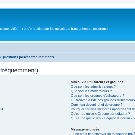
sique, vidéo…) et d'entraide pour les guitaristes francophones, entièrement
s (Questions posées fréquemment)
s fréquemment)
Niveaux d’utilisateurs et groupes
Que sont les administrateurs ?
Que sont les modérateurs ?
Que sont les groupes d’utilisateurs ?
Où trouver la liste des groupes d’utilisateur
Comment devenir chef de groupe ?
 ?!
Pourquoi certains membres apparaissent dan
Qu’est-ce qu’un « Groupe par défaut » ?
Qu’est-ce que le lien « L’équipe du forum » 
Messagerie privée
Je ne peux pas envoyer de messages privé