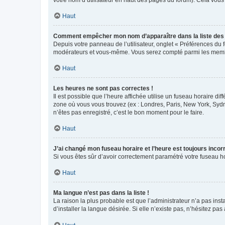
votre nom d’utilisateur en haut des pages du forum). Cela vous
Haut
Comment empêcher mon nom d’apparaître dans la liste de
Depuis votre panneau de l’utilisateur, onglet « Préférences du 
modérateurs et vous-même. Vous serez compté parmi les membr
Haut
Les heures ne sont pas correctes !
Il est possible que l’heure affichée utilise un fuseau horaire d
zone où vous vous trouvez (ex : Londres, Paris, New York, Syd
n’êtes pas enregistré, c’est le bon moment pour le faire.
Haut
J’ai changé mon fuseau horaire et l’heure est toujours incorr
Si vous êtes sûr d’avoir correctement paramétré votre fuseau hor
Haut
Ma langue n’est pas dans la liste !
La raison la plus probable est que l’administrateur n’a pas i
d’installer la langue désirée. Si elle n’existe pas, n’hésitez pa