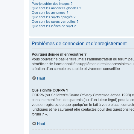
Puis-je publier des images ?
Que sont les annonces globales ?
Que sont les annonces ?
Que sont les sujets épinglés ?
Que sont les sujets verrouillés ?
Que sont les icônes de sujet ?
Problèmes de connexion et d’enregistrement
Pourquoi dois-je m’enregistrer ?
Vous pouvez ne pas le faire, mais l’administrateur du forum peu
bénéficier de fonctionnalités supplémentaires inaccessibles au
création d’un compte est rapide et vivement conseillée.
Haut
Que signifie COPPA ?
COPPA (ou
Children’s Online Privacy Protection Act
de 1998) es
consentement écrit des parents (ou d’un tuteur légal) pour la c
vous enregistrez ou que quelqu’un le fait à votre place, contac
juridiques et ne sauraient être contactés pour des questions lé
forum ? ».
Haut