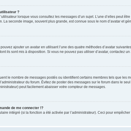
tilisateur ?
utilisateur lorsque vous consultez les messages d’un sujet. L’une d’elles peut êtr
rum. La seconde image, souvent plus grande, est connue sous le nom d’avatar et 
s pouvez ajouter un avatar en utilisant l’une des quatre méthodes d’avatar suivantes 
ont ils sont mis à disposition. Si vous ne pouvez pas utiliser d’avatar, contactez un
iquent le nombre de messages postés ou identifient certains membres tels que les 
ar l’administrateur du forum. Évitez de poster des messages sur le forum dans le seu
ministrateur) peut facilement abaisser votre compteur de messages.
mande de me connecter !?
re intégré (si la fonction a été activée par l’administrateur). Ceci pour empêcher l’u