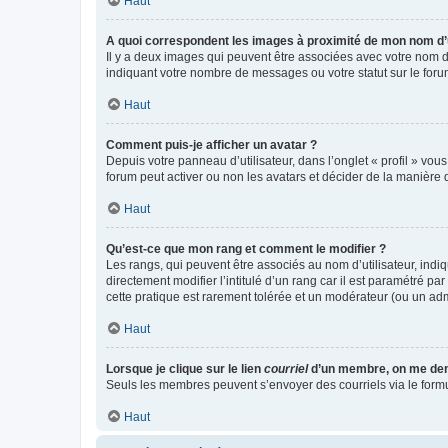
Haut
A quoi correspondent les images à proximité de mon nom d’u
Il y a deux images qui peuvent être associées avec votre nom d’
indiquant votre nombre de messages ou votre statut sur le fo
Haut
Comment puis-je afficher un avatar ?
Depuis votre panneau d’utilisateur, dans l’onglet « profil » vou
forum peut activer ou non les avatars et décider de la manière d
Haut
Qu’est-ce que mon rang et comment le modifier ?
Les rangs, qui peuvent être associés au nom d’utilisateur, ind
directement modifier l’intitulé d’un rang car il est paramétré p
cette pratique est rarement tolérée et un modérateur (ou un ad
Haut
Lorsque je clique sur le lien
courriel
d’un membre, on me de
Seuls les membres peuvent s’envoyer des courriels via le formulai
Haut