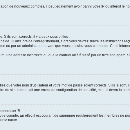
réation de nouveaux comptes. Il peut également avoir banni votre IP ou interdit le no
 S’ils sont corrects, il y a deux possibilités :
ins de 13 ans lors de l’enregistrement, alors vous devrez suivre les instructions r
me ou par un administrateur avant que vous puissiez vous connecter. Cette informat
rni une adresse incorrecte ou que le courriel ait été traité par un filtre anti-spam. S
iez que votre nom d’utilisateur et votre mot de passe soient corrects. S’ils le sont,
e du site Internet ait une erreur de configuration de son côté, et qu’il devra la corri
 connecter ?!
votre compte. En effet, il est courant de supprimer régulièrement les membres ne pos
ur le forum.