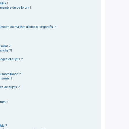
bles !
n membre de ce forum !
ateurs de ma liste d’amis ou d’ignorés ?
sultat ?
anche ?!
ages et sujets ?
a surveillance ?
 sujets ?
es de sujets ?
orum ?
ible ?