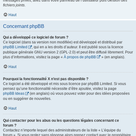
messages privés, allez dans votre panneau de l’utilisateur puis
Gestion des
fichiers joints
.
Haut
Concernant phpBB
Qui a développé ce logiciel de forum ?
Ce logiciel (dans sa version non modifiée) est développé et distribué par
phpBB Limited
, qui en a les droits d’auteur. Il est publié sous la licence
publique générale GNU version 2 (GPL-2.0) et peut être diffusé librement. Pour
plus d’informations, visitez la page «
À propos de phpBB
» (en anglais).
Haut
Pourquoi la fonctionnalité X n’est pas disponible ?
Ce logiciel a été développé et mis sous licence par phpBB Limited. Si vous
pensez qu’une fonctionnalité nécessite d’être ajoutée, visitez la page
phpBB Ideas
(en anglais) où vous pouvez voter pour des idées proposées
ou en suggérer de nouvelles.
Haut
Qui contacter pour les abus ou les questions légales concernant ce
forum ?
Contactez n’importe lequel des administrateurs de la liste « L’équipe du
forum ». Si vous restez sans réponse alors prenez contact avec le propriétaire