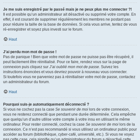
Je me suis enregistré par le passé mais je ne peux plus me connecter ?!
Il est possible qu’un administrateur ait désactivé ou supprimé votre compte. En
effet, il est courant de supprimer régulièrement les membres ne postant pas
pour réduire la taille de la base de données. Si cela vous arrive, tentez de vous
ré-enregistrer et soyez plus investi sur le forum.
Haut
J’ai perdu mon mot de passe !
Pas de panique ! Bien que votre mot de passe ne puisse pas être récupéré, il
peut facilement être réinitialisé. Pour ce faire, rendez vous sur la page de
connexion puis cliquez sur
J’ai oublié mon mot de passe
. Suivez les
instructions énoncées et vous devriez pouvoir à nouveau vous connecter.
Si toutefois vous ne parveniez pas à réinitialiser votre mot de passe, contactez
un administrateur du forum.
Haut
Pourquoi suis-je automatiquement déconnecté ?
Si vous ne cochez pas la case
Se souvenir de moi
lors de votre connexion,
vous ne resterez connecté que pendant une durée déterminée. Cela empêche
que quelqu’un d’autre utilise votre compte à votre insu en utilisant le même
ordinateur. Pour rester connecté, cochez la case
Se souvenir de moi
lors de la
connexion. Ce n’est pas recommandé si vous utilisez un ordinateur public pour
accéder au forum (bibliothèque, cyber-café, université, etc.). Si vous ne voyez
pas cette case, cela signifie qu’un administrateur du forum a désactivé cette