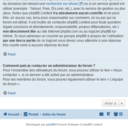
du domaine (en faisant une
recherche sur whois
) ou si un service gratuit est
utilisé (exemple : Yahoo!, Free, f2s.com, etc.), avec le service de gestion ou des
abus. Notez que phpBB Limited
n’a absolument aucun contrôle
et ne peut
être, en aucun cas, tenu pour responsable sur
comment
,
où
ou
par qui
ce
forum est utilisé. Il est inutile de contacter phpBB Limited pour toute question
légale (cessions et désistements, responsabilité, propos diffamatoires, etc.)
non directement liée
au site Internet phpbb.com ou au logiciel phpBB lui-
même. Si vous adressez un courriel au groupe phpBB à propos de l’utilisation
par une tierce partie
de ce logiciel vous devez vous attendre à une réponse
très courte voire à aucune réponse du tout.
Haut
Comment puis-je contacter un administrateur du forum ?
Pour l’ensemble des utilisateurs du forum, vous pouvez utiliser le lien « Nous
contacter », si ce dernier a été activé par un administrateur.
Pour les membres du forum, vous pouvez également utiliser le lien « L’équipe
du forum ».
Haut
Aller à
Accueil
Portail
Index du forum
Développé par
phpBB
® Forum Software © phpBB Limited