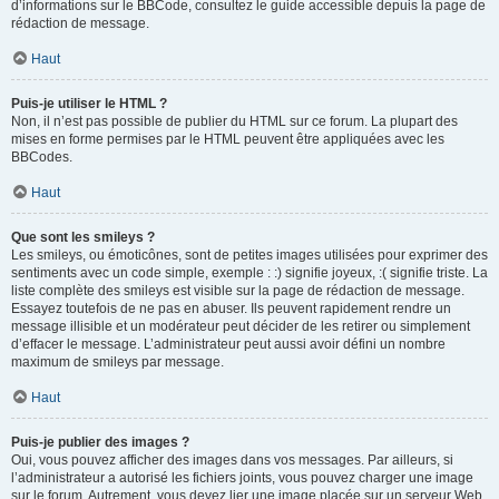
d’informations sur le BBCode, consultez le guide accessible depuis la page de
rédaction de message.
Haut
Puis-je utiliser le HTML ?
Non, il n’est pas possible de publier du HTML sur ce forum. La plupart des
mises en forme permises par le HTML peuvent être appliquées avec les
BBCodes.
Haut
Que sont les smileys ?
Les smileys, ou émoticônes, sont de petites images utilisées pour exprimer des
sentiments avec un code simple, exemple : :) signifie joyeux, :( signifie triste. La
liste complète des smileys est visible sur la page de rédaction de message.
Essayez toutefois de ne pas en abuser. Ils peuvent rapidement rendre un
message illisible et un modérateur peut décider de les retirer ou simplement
d’effacer le message. L’administrateur peut aussi avoir défini un nombre
maximum de smileys par message.
Haut
Puis-je publier des images ?
Oui, vous pouvez afficher des images dans vos messages. Par ailleurs, si
l’administrateur a autorisé les fichiers joints, vous pouvez charger une image
sur le forum. Autrement, vous devez lier une image placée sur un serveur Web