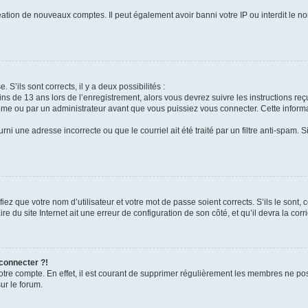
réation de nouveaux comptes. Il peut également avoir banni votre IP ou interdit le no
 S’ils sont corrects, il y a deux possibilités :
ins de 13 ans lors de l’enregistrement, alors vous devrez suivre les instructions r
me ou par un administrateur avant que vous puissiez vous connecter. Cette informat
rni une adresse incorrecte ou que le courriel ait été traité par un filtre anti-spam. S
iez que votre nom d’utilisateur et votre mot de passe soient corrects. S’ils le sont,
e du site Internet ait une erreur de configuration de son côté, et qu’il devra la corri
 connecter ?!
votre compte. En effet, il est courant de supprimer régulièrement les membres ne pos
ur le forum.