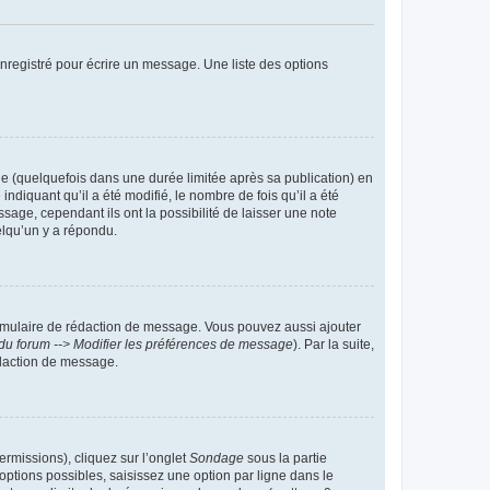
nregistré pour écrire un message. Une liste des options
 (quelquefois dans une durée limitée après sa publication) en
iquant qu’il a été modifié, le nombre de fois qu’il a été
sage, cependant ils ont la possibilité de laisser une note
elqu’un y a répondu.
rmulaire de rédaction de message. Vous pouvez aussi ajouter
du forum --> Modifier les préférences de message
). Par la suite,
daction de message.
ermissions), cliquez sur l’onglet
Sondage
sous la partie
ptions possibles, saisissez une option par ligne dans le