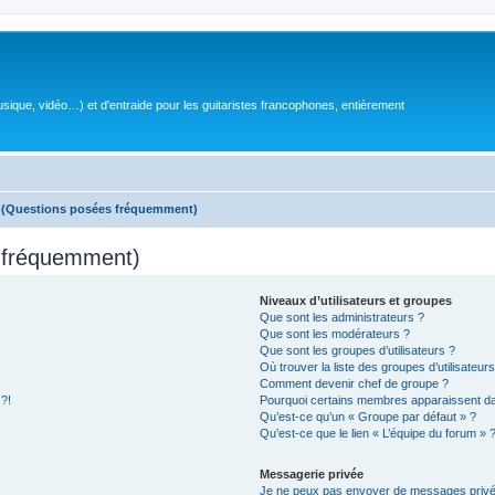
sique, vidéo…) et d'entraide pour les guitaristes francophones, entièrement
s (Questions posées fréquemment)
s fréquemment)
Niveaux d’utilisateurs et groupes
Que sont les administrateurs ?
Que sont les modérateurs ?
Que sont les groupes d’utilisateurs ?
Où trouver la liste des groupes d’utilisateur
Comment devenir chef de groupe ?
 ?!
Pourquoi certains membres apparaissent dan
Qu’est-ce qu’un « Groupe par défaut » ?
Qu’est-ce que le lien « L’équipe du forum » 
Messagerie privée
Je ne peux pas envoyer de messages privé