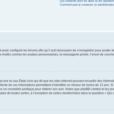
Qui contacter pour les abus ou les questio
Comment puis-je contacter un administrateu
t avoir configuré les forums afin qu’il soit nécessaire de s’enregistrer pour poster
x invités comme les avatars personnalisés, la messagerie privée, l’envoi de courri
t une loi aux États-Unis qui dit que les sites Internet pouvant recueillir des infor
ollecte de ces informations permettant d’identifier un mineur de moins de 13 ans. S
tez un conseiller juridique pour obtenir son avis. Notez que phpBB Limited et les pr
gales de toutes sortes, à l’exception de celles mentionnées dans la question « Qui