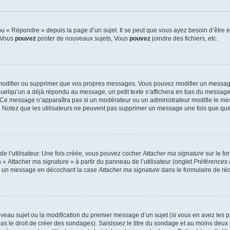
 « Répondre » depuis la page d’un sujet. Il se peut que vous ayez besoin d’être e
: Vous
pouvez
poster de nouveaux sujets, Vous
pouvez
joindre des fichiers, etc.
modifier ou supprimer que vos propres messages. Vous pouvez modifier un message
lqu’un a déjà répondu au message, un petit texte s’affichera en bas du message ind
n. Ce message n’apparaîtra pas si un modérateur ou un administrateur modifie le mes
ive. Notez que les utilisateurs ne peuvent pas supprimer un message une fois que qu
e l’utilisateur. Une fois créée, vous pouvez cocher
Attacher ma signature
sur le fo
 « Attacher ma signature » à partir du panneau de l’utilisateur (onglet
Préférences 
 à un message en décochant la case
Attacher ma signature
dans le formulaire de ré
ouveau sujet ou la modification du premier message d’un sujet (si vous en avez les p
 le droit de créer des sondages). Saisissez le titre du sondage et au moins deux o