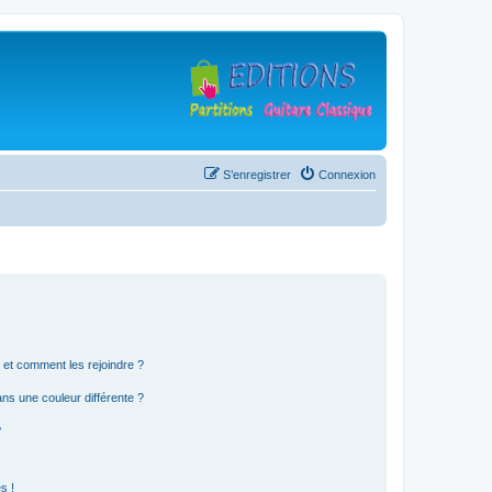
S’enregistrer
Connexion
s et comment les rejoindre ?
s une couleur différente ?
?
s !