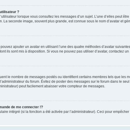
tilisateur ?
utilisateur lorsque vous consultez les messages d’un sujet. L’une d’elles peut êtr
rum. La seconde image, souvent plus grande, est connue sous le nom d’avatar et 
s pouvez ajouter un avatar en utilisant l’une des quatre méthodes d’avatar suivantes 
ont ils sont mis à disposition. Si vous ne pouvez pas utiliser d’avatar, contactez un
iquent le nombre de messages postés ou identifient certains membres tels que les 
ar l’administrateur du forum. Évitez de poster des messages sur le forum dans le seu
ministrateur) peut facilement abaisser votre compteur de messages.
mande de me connecter !?
re intégré (si la fonction a été activée par l’administrateur). Ceci pour empêcher l’u