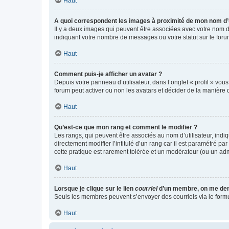
Haut
A quoi correspondent les images à proximité de mon nom d’u
Il y a deux images qui peuvent être associées avec votre nom d’
indiquant votre nombre de messages ou votre statut sur le fo
Haut
Comment puis-je afficher un avatar ?
Depuis votre panneau d’utilisateur, dans l’onglet « profil » vou
forum peut activer ou non les avatars et décider de la manière d
Haut
Qu’est-ce que mon rang et comment le modifier ?
Les rangs, qui peuvent être associés au nom d’utilisateur, ind
directement modifier l’intitulé d’un rang car il est paramétré p
cette pratique est rarement tolérée et un modérateur (ou un ad
Haut
Lorsque je clique sur le lien
courriel
d’un membre, on me de
Seuls les membres peuvent s’envoyer des courriels via le formulai
Haut