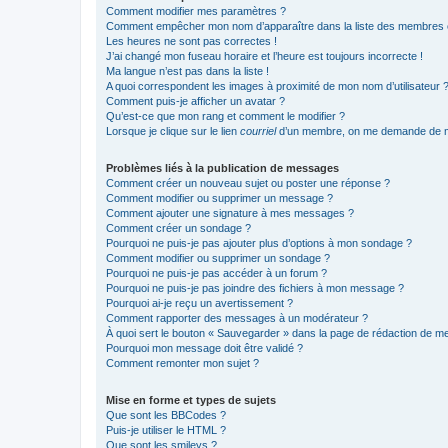
Comment modifier mes paramètres ?
Comment empêcher mon nom d’apparaître dans la liste des membres
Les heures ne sont pas correctes !
J’ai changé mon fuseau horaire et l’heure est toujours incorrecte !
Ma langue n’est pas dans la liste !
A quoi correspondent les images à proximité de mon nom d’utilisateur 
Comment puis-je afficher un avatar ?
Qu’est-ce que mon rang et comment le modifier ?
Lorsque je clique sur le lien
courriel
d’un membre, on me demande de m
Problèmes liés à la publication de messages
Comment créer un nouveau sujet ou poster une réponse ?
Comment modifier ou supprimer un message ?
Comment ajouter une signature à mes messages ?
Comment créer un sondage ?
Pourquoi ne puis-je pas ajouter plus d’options à mon sondage ?
Comment modifier ou supprimer un sondage ?
Pourquoi ne puis-je pas accéder à un forum ?
Pourquoi ne puis-je pas joindre des fichiers à mon message ?
Pourquoi ai-je reçu un avertissement ?
Comment rapporter des messages à un modérateur ?
À quoi sert le bouton « Sauvegarder » dans la page de rédaction de 
Pourquoi mon message doit être validé ?
Comment remonter mon sujet ?
Mise en forme et types de sujets
Que sont les BBCodes ?
Puis-je utiliser le HTML ?
Que sont les smileys ?