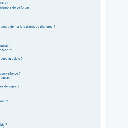
bles !
n membre de ce forum !
ateurs de ma liste d’amis ou d’ignorés ?
sultat ?
anche ?!
ages et sujets ?
a surveillance ?
 sujets ?
es de sujets ?
orum ?
ible ?