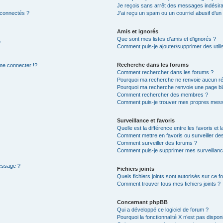
Je reçois sans arrêt des messages indésira
 connectés ?
J’ai reçu un spam ou un courriel abusif d’u
Amis et ignorés
Que sont mes listes d’amis et d’ignorés ?
?
Comment puis-je ajouter/supprimer des utilis
Recherche dans les forums
e connecter !?
Comment rechercher dans les forums ?
Pourquoi ma recherche ne renvoie aucun ré
Pourquoi ma recherche renvoie une page bl
Comment rechercher des membres ?
Comment puis-je trouver mes propres mess
Surveillance et favoris
Quelle est la différence entre les favoris et l
Comment mettre en favoris ou surveiller des
Comment surveiller des forums ?
Comment puis-je supprimer mes surveillanc
message ?
Fichiers joints
Quels fichiers joints sont autorisés sur ce f
Comment trouver tous mes fichiers joints ?
Concernant phpBB
Qui a développé ce logiciel de forum ?
Pourquoi la fonctionnalité X n’est pas dispon