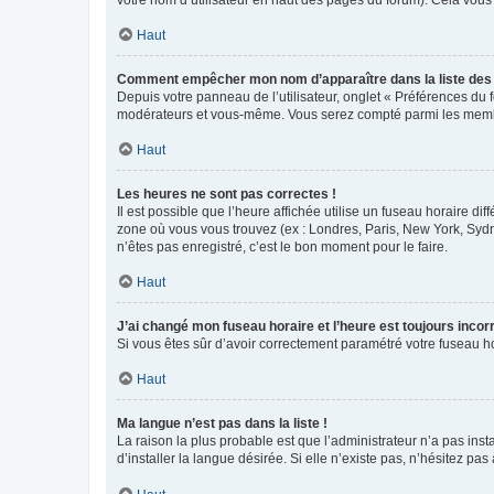
votre nom d’utilisateur en haut des pages du forum). Cela vous
Haut
Comment empêcher mon nom d’apparaître dans la liste de
Depuis votre panneau de l’utilisateur, onglet « Préférences du 
modérateurs et vous-même. Vous serez compté parmi les membr
Haut
Les heures ne sont pas correctes !
Il est possible que l’heure affichée utilise un fuseau horaire d
zone où vous vous trouvez (ex : Londres, Paris, New York, Syd
n’êtes pas enregistré, c’est le bon moment pour le faire.
Haut
J’ai changé mon fuseau horaire et l’heure est toujours incorr
Si vous êtes sûr d’avoir correctement paramétré votre fuseau hor
Haut
Ma langue n’est pas dans la liste !
La raison la plus probable est que l’administrateur n’a pas i
d’installer la langue désirée. Si elle n’existe pas, n’hésitez pa