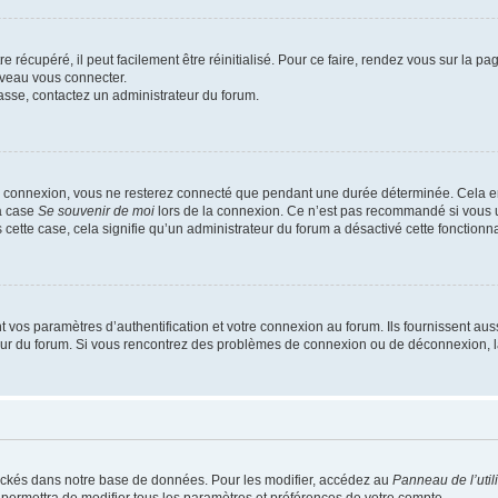
 récupéré, il peut facilement être réinitialisé. Pour ce faire, rendez vous sur la p
uveau vous connecter.
passe, contactez un administrateur du forum.
e connexion, vous ne resterez connecté que pendant une durée déterminée. Cela em
la case
Se souvenir de moi
lors de la connexion. Ce n’est pas recommandé si vous u
s cette case, cela signifie qu’un administrateur du forum a désactivé cette fonctionna
os paramètres d’authentification et votre connexion au forum. Ils fournissent aussi
teur du forum. Si vous rencontrez des problèmes de connexion ou de déconnexion, l
ockés dans notre base de données. Pour les modifier, accédez au
Panneau de l’util