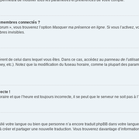
 permettra de modifier tous les paramètres et préférences de votre compte.
s membres connectés ?
forum », vous trouverez l’option
Masquer ma présence en ligne
. Si vous l’activez, 
es invisibles.
ifférent de celui dans lequel vous êtes. Dans ce cas, accédez au
panneau de l’utilisa
ney, etc.). Notez que la modification du fuseau horaire, comme la plupart des para
ecte !
aire et que l’heure est toujours incorrecte, il se peut que le serveur ne soit pas à
nstallé votre langue ou bien que personne n’a encore traduit phpBB dans votre lang
s à créer et partager une nouvelle traduction. Vous trouverez davantage d’information