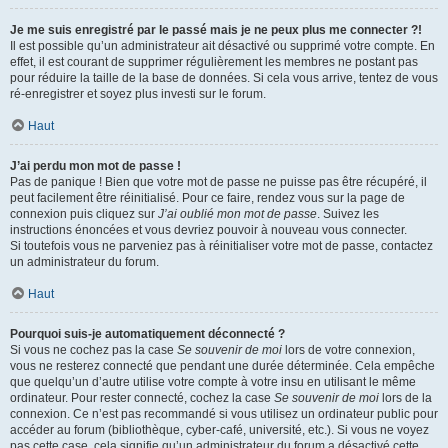
Je me suis enregistré par le passé mais je ne peux plus me connecter ?!
Il est possible qu’un administrateur ait désactivé ou supprimé votre compte. En
effet, il est courant de supprimer régulièrement les membres ne postant pas
pour réduire la taille de la base de données. Si cela vous arrive, tentez de vous
ré-enregistrer et soyez plus investi sur le forum.
Haut
J’ai perdu mon mot de passe !
Pas de panique ! Bien que votre mot de passe ne puisse pas être récupéré, il
peut facilement être réinitialisé. Pour ce faire, rendez vous sur la page de
connexion puis cliquez sur
J’ai oublié mon mot de passe
. Suivez les
instructions énoncées et vous devriez pouvoir à nouveau vous connecter.
Si toutefois vous ne parveniez pas à réinitialiser votre mot de passe, contactez
un administrateur du forum.
Haut
Pourquoi suis-je automatiquement déconnecté ?
Si vous ne cochez pas la case
Se souvenir de moi
lors de votre connexion,
vous ne resterez connecté que pendant une durée déterminée. Cela empêche
que quelqu’un d’autre utilise votre compte à votre insu en utilisant le même
ordinateur. Pour rester connecté, cochez la case
Se souvenir de moi
lors de la
connexion. Ce n’est pas recommandé si vous utilisez un ordinateur public pour
accéder au forum (bibliothèque, cyber-café, université, etc.). Si vous ne voyez
pas cette case, cela signifie qu’un administrateur du forum a désactivé cette