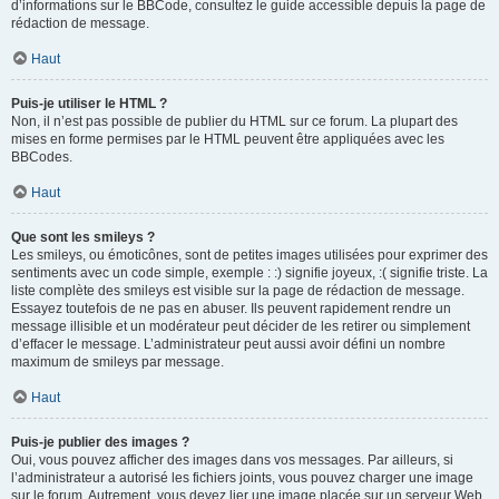
d’informations sur le BBCode, consultez le guide accessible depuis la page de
rédaction de message.
Haut
Puis-je utiliser le HTML ?
Non, il n’est pas possible de publier du HTML sur ce forum. La plupart des
mises en forme permises par le HTML peuvent être appliquées avec les
BBCodes.
Haut
Que sont les smileys ?
Les smileys, ou émoticônes, sont de petites images utilisées pour exprimer des
sentiments avec un code simple, exemple : :) signifie joyeux, :( signifie triste. La
liste complète des smileys est visible sur la page de rédaction de message.
Essayez toutefois de ne pas en abuser. Ils peuvent rapidement rendre un
message illisible et un modérateur peut décider de les retirer ou simplement
d’effacer le message. L’administrateur peut aussi avoir défini un nombre
maximum de smileys par message.
Haut
Puis-je publier des images ?
Oui, vous pouvez afficher des images dans vos messages. Par ailleurs, si
l’administrateur a autorisé les fichiers joints, vous pouvez charger une image
sur le forum. Autrement, vous devez lier une image placée sur un serveur Web