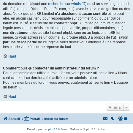
du domaine (en faisant une
recherche sur whois
) ou si un service gratuit est
utilisé (exemple : Yahoo!, Free, f2s.com, etc.), avec le service de gestion ou des
abus. Notez que phpBB Limited
n’a absolument aucun contrôle
et ne peut
être, en aucun cas, tenu pour responsable sur
comment
,
où
ou
par qui
ce
forum est utilisé. Il est inutile de contacter phpBB Limited pour toute question
légale (cessions et désistements, responsabilité, propos diffamatoires, etc.)
non directement liée
au site Internet phpbb.com ou au logiciel phpBB lui-
même. Si vous adressez un courriel au groupe phpBB à propos de l’utilisation
par une tierce partie
de ce logiciel vous devez vous attendre à une réponse
très courte voire à aucune réponse du tout.
Haut
Comment puis-je contacter un administrateur du forum ?
Pour l’ensemble des utilisateurs du forum, vous pouvez utiliser le lien « Nous
contacter », si ce dernier a été activé par un administrateur.
Pour les membres du forum, vous pouvez également utiliser le lien « L’équipe
du forum ».
Haut
Aller à
Accueil
Portail
Index du forum
Développé par
phpBB
® Forum Software © phpBB Limited