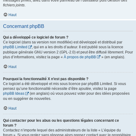
messages privés, allez dans votre panneau de l’utilisateur puis
Gestion des
fichiers joints
.
Haut
Concernant phpBB
Qui a développé ce logiciel de forum ?
Ce logiciel (dans sa version non modifiée) est développé et distribué par
phpBB Limited
, qui en a les droits d’auteur. Il est publié sous la licence
publique générale GNU version 2 (GPL-2.0) et peut être diffusé librement. Pour
plus d’informations, visitez la page «
À propos de phpBB
» (en anglais).
Haut
Pourquoi la fonctionnalité X n’est pas disponible ?
Ce logiciel a été développé et mis sous licence par phpBB Limited. Si vous
pensez qu’une fonctionnalité nécessite d’être ajoutée, visitez la page
phpBB Ideas
(en anglais) où vous pouvez voter pour des idées proposées
ou en suggérer de nouvelles.
Haut
Qui contacter pour les abus ou les questions légales concernant ce
forum ?
Contactez n’importe lequel des administrateurs de la liste « L’équipe du
forum ». Si vous restez sans réponse alors prenez contact avec le propriétaire