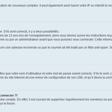
réation de nouveaux comptes. Il peut également avoir banni votre IP ou interdit le no
 S’ils sont corrects, il y a deux possibilités :
ins de 13 ans lors de l’enregistrement, alors vous devrez suivre les instructions r
me ou par un administrateur avant que vous puissiez vous connecter. Cette informat
rni une adresse incorrecte ou que le courriel ait été traité par un filtre anti-spam. S
iez que votre nom d’utilisateur et votre mot de passe soient corrects. S’ils le sont,
e du site Internet ait une erreur de configuration de son côté, et qu’il devra la corri
 connecter ?!
votre compte. En effet, il est courant de supprimer régulièrement les membres ne pos
ur le forum.