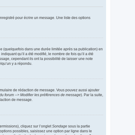
nregistré pour écrire un message. Une liste des options
 (quelquefois dans une durée limitée après sa publication) en
iquant qu’il a été modifié, le nombre de fois qu’il a été
sage, cependant ils ont la possibilité de laisser une note
elqu’un y a répondu.
rmulaire de rédaction de message. Vous pouvez aussi ajouter
du forum --> Modifier les préférences de message
). Par la suite,
daction de message.
ermissions), cliquez sur l’onglet
Sondage
sous la partie
ptions possibles, saisissez une option par ligne dans le