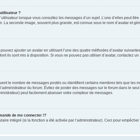
tilisateur ?
utilisateur lorsque vous consultez les messages d’un sujet. L’une d’elles peut êtr
rum. La seconde image, souvent plus grande, est connue sous le nom d’avatar et 
s pouvez ajouter un avatar en utilisant l’une des quatre méthodes d’avatar suivantes 
ont ils sont mis à disposition. Si vous ne pouvez pas utiliser d’avatar, contactez un
iquent le nombre de messages postés ou identifient certains membres tels que les 
ar l’administrateur du forum. Évitez de poster des messages sur le forum dans le seu
ministrateur) peut facilement abaisser votre compteur de messages.
mande de me connecter !?
re intégré (si la fonction a été activée par l’administrateur). Ceci pour empêcher l’u