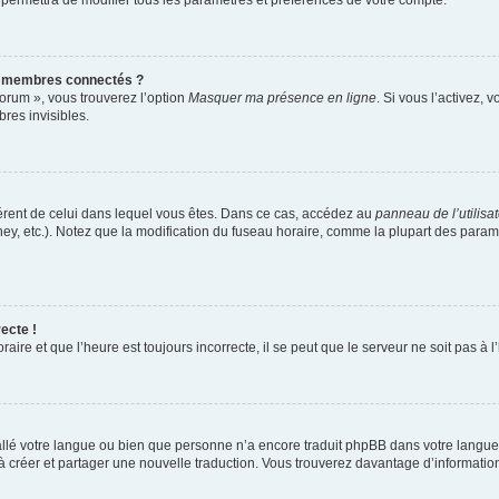
 permettra de modifier tous les paramètres et préférences de votre compte.
s membres connectés ?
forum », vous trouverez l’option
Masquer ma présence en ligne
. Si vous l’activez, 
es invisibles.
ifférent de celui dans lequel vous êtes. Dans ce cas, accédez au
panneau de l’utilisa
ney, etc.). Notez que la modification du fuseau horaire, comme la plupart des para
ecte !
aire et que l’heure est toujours incorrecte, il se peut que le serveur ne soit pas à
nstallé votre langue ou bien que personne n’a encore traduit phpBB dans votre lang
s à créer et partager une nouvelle traduction. Vous trouverez davantage d’information