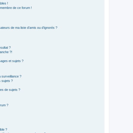
bles !
n membre de ce forum !
ateurs de ma liste d’amis ou d’ignorés ?
sultat ?
anche ?!
ages et sujets ?
a surveillance ?
 sujets ?
es de sujets ?
orum ?
ible ?