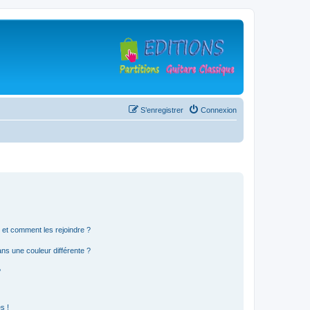
S’enregistrer
Connexion
s et comment les rejoindre ?
s une couleur différente ?
?
s !