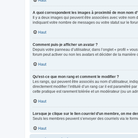
Haut
A quoi correspondent les images à proximité de mon nom d’u
Il y a deux images qui peuvent être associées avec votre nom d’
indiquant votre nombre de messages ou votre statut sur le fo
Haut
Comment puis-je afficher un avatar ?
Depuis votre panneau d’utilisateur, dans l’onglet « profil » vou
forum peut activer ou non les avatars et décider de la manière d
Haut
Qu’est-ce que mon rang et comment le modifier ?
Les rangs, qui peuvent être associés au nom d’utilisateur, ind
directement modifier l’intitulé d’un rang car il est paramétré p
cette pratique est rarement tolérée et un modérateur (ou un ad
Haut
Lorsque je clique sur le lien
courriel
d’un membre, on me de
Seuls les membres peuvent s’envoyer des courriels via le formulai
Haut