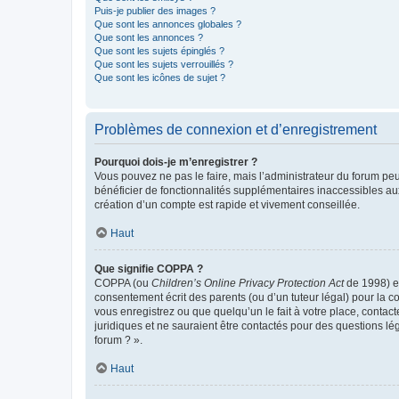
Puis-je publier des images ?
Que sont les annonces globales ?
Que sont les annonces ?
Que sont les sujets épinglés ?
Que sont les sujets verrouillés ?
Que sont les icônes de sujet ?
Problèmes de connexion et d’enregistrement
Pourquoi dois-je m’enregistrer ?
Vous pouvez ne pas le faire, mais l’administrateur du forum peu
bénéficier de fonctionnalités supplémentaires inaccessibles au
création d’un compte est rapide et vivement conseillée.
Haut
Que signifie COPPA ?
COPPA (ou
Children’s Online Privacy Protection Act
de 1998) es
consentement écrit des parents (ou d’un tuteur légal) pour la c
vous enregistrez ou que quelqu’un le fait à votre place, contac
juridiques et ne sauraient être contactés pour des questions lé
forum ? ».
Haut