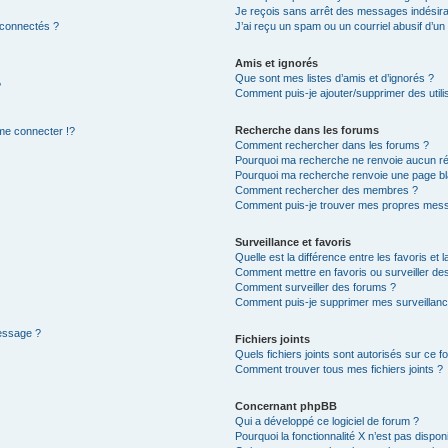
Je reçois sans arrêt des messages indésira
 connectés ?
J’ai reçu un spam ou un courriel abusif d’u
Amis et ignorés
Que sont mes listes d’amis et d’ignorés ?
?
Comment puis-je ajouter/supprimer des utilis
Recherche dans les forums
e connecter !?
Comment rechercher dans les forums ?
Pourquoi ma recherche ne renvoie aucun ré
Pourquoi ma recherche renvoie une page bl
Comment rechercher des membres ?
Comment puis-je trouver mes propres mess
Surveillance et favoris
Quelle est la différence entre les favoris et l
Comment mettre en favoris ou surveiller des
Comment surveiller des forums ?
Comment puis-je supprimer mes surveillanc
message ?
Fichiers joints
Quels fichiers joints sont autorisés sur ce f
Comment trouver tous mes fichiers joints ?
Concernant phpBB
Qui a développé ce logiciel de forum ?
Pourquoi la fonctionnalité X n’est pas dispon