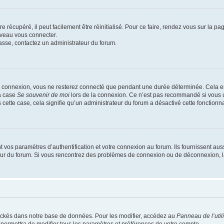
 récupéré, il peut facilement être réinitialisé. Pour ce faire, rendez vous sur la p
uveau vous connecter.
passe, contactez un administrateur du forum.
e connexion, vous ne resterez connecté que pendant une durée déterminée. Cela em
la case
Se souvenir de moi
lors de la connexion. Ce n’est pas recommandé si vous u
s cette case, cela signifie qu’un administrateur du forum a désactivé cette fonctionna
os paramètres d’authentification et votre connexion au forum. Ils fournissent aussi
teur du forum. Si vous rencontrez des problèmes de connexion ou de déconnexion, l
ockés dans notre base de données. Pour les modifier, accédez au
Panneau de l’util