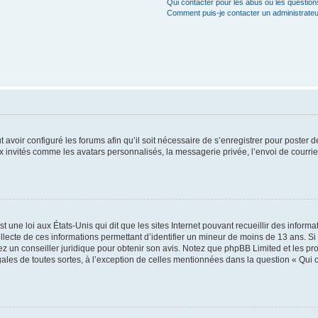
Qui contacter pour les abus ou les questio
Comment puis-je contacter un administrateu
t avoir configuré les forums afin qu’il soit nécessaire de s’enregistrer pour poster
x invités comme les avatars personnalisés, la messagerie privée, l’envoi de courri
t une loi aux États-Unis qui dit que les sites Internet pouvant recueillir des infor
ollecte de ces informations permettant d’identifier un mineur de moins de 13 ans. S
tez un conseiller juridique pour obtenir son avis. Notez que phpBB Limited et les pr
gales de toutes sortes, à l’exception de celles mentionnées dans la question « Qui