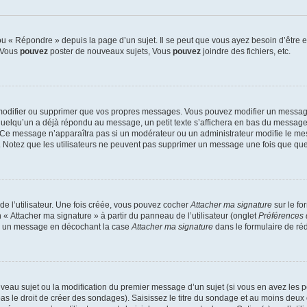
 « Répondre » depuis la page d’un sujet. Il se peut que vous ayez besoin d’être e
: Vous
pouvez
poster de nouveaux sujets, Vous
pouvez
joindre des fichiers, etc.
modifier ou supprimer que vos propres messages. Vous pouvez modifier un message
lqu’un a déjà répondu au message, un petit texte s’affichera en bas du message ind
n. Ce message n’apparaîtra pas si un modérateur ou un administrateur modifie le mes
ive. Notez que les utilisateurs ne peuvent pas supprimer un message une fois que qu
e l’utilisateur. Une fois créée, vous pouvez cocher
Attacher ma signature
sur le fo
 « Attacher ma signature » à partir du panneau de l’utilisateur (onglet
Préférences 
 à un message en décochant la case
Attacher ma signature
dans le formulaire de ré
ouveau sujet ou la modification du premier message d’un sujet (si vous en avez les p
 le droit de créer des sondages). Saisissez le titre du sondage et au moins deux o