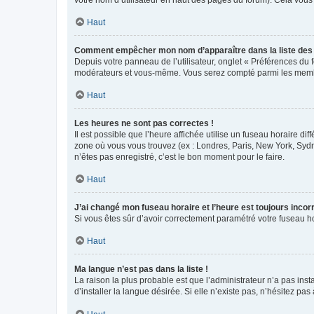
votre nom d’utilisateur en haut des pages du forum). Cela vous
Haut
Comment empêcher mon nom d’apparaître dans la liste de
Depuis votre panneau de l’utilisateur, onglet « Préférences du 
modérateurs et vous-même. Vous serez compté parmi les membr
Haut
Les heures ne sont pas correctes !
Il est possible que l’heure affichée utilise un fuseau horaire d
zone où vous vous trouvez (ex : Londres, Paris, New York, Syd
n’êtes pas enregistré, c’est le bon moment pour le faire.
Haut
J’ai changé mon fuseau horaire et l’heure est toujours incorr
Si vous êtes sûr d’avoir correctement paramétré votre fuseau hor
Haut
Ma langue n’est pas dans la liste !
La raison la plus probable est que l’administrateur n’a pas i
d’installer la langue désirée. Si elle n’existe pas, n’hésitez pa