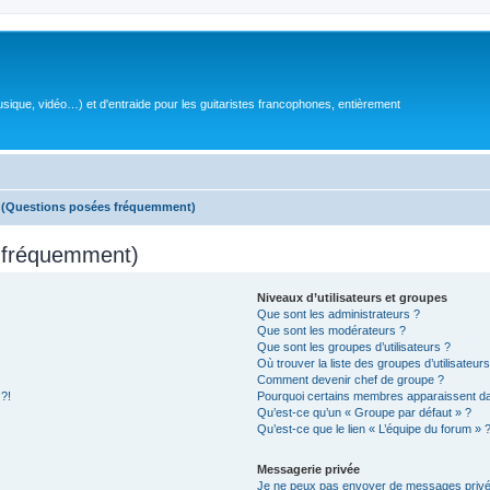
sique, vidéo…) et d'entraide pour les guitaristes francophones, entièrement
s (Questions posées fréquemment)
s fréquemment)
Niveaux d’utilisateurs et groupes
Que sont les administrateurs ?
Que sont les modérateurs ?
Que sont les groupes d’utilisateurs ?
Où trouver la liste des groupes d’utilisateur
Comment devenir chef de groupe ?
 ?!
Pourquoi certains membres apparaissent dan
Qu’est-ce qu’un « Groupe par défaut » ?
Qu’est-ce que le lien « L’équipe du forum » 
Messagerie privée
Je ne peux pas envoyer de messages privé