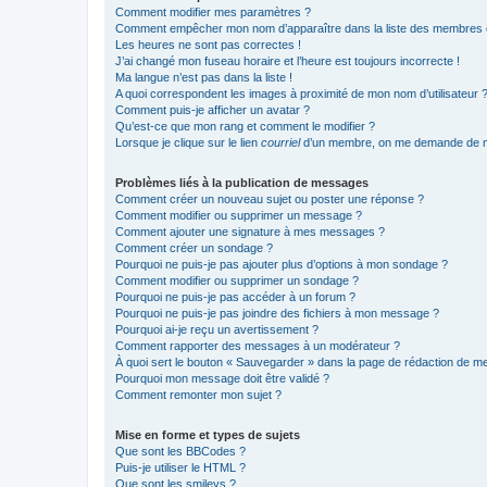
Comment modifier mes paramètres ?
Comment empêcher mon nom d’apparaître dans la liste des membres
Les heures ne sont pas correctes !
J’ai changé mon fuseau horaire et l’heure est toujours incorrecte !
Ma langue n’est pas dans la liste !
A quoi correspondent les images à proximité de mon nom d’utilisateur 
Comment puis-je afficher un avatar ?
Qu’est-ce que mon rang et comment le modifier ?
Lorsque je clique sur le lien
courriel
d’un membre, on me demande de m
Problèmes liés à la publication de messages
Comment créer un nouveau sujet ou poster une réponse ?
Comment modifier ou supprimer un message ?
Comment ajouter une signature à mes messages ?
Comment créer un sondage ?
Pourquoi ne puis-je pas ajouter plus d’options à mon sondage ?
Comment modifier ou supprimer un sondage ?
Pourquoi ne puis-je pas accéder à un forum ?
Pourquoi ne puis-je pas joindre des fichiers à mon message ?
Pourquoi ai-je reçu un avertissement ?
Comment rapporter des messages à un modérateur ?
À quoi sert le bouton « Sauvegarder » dans la page de rédaction de 
Pourquoi mon message doit être validé ?
Comment remonter mon sujet ?
Mise en forme et types de sujets
Que sont les BBCodes ?
Puis-je utiliser le HTML ?
Que sont les smileys ?