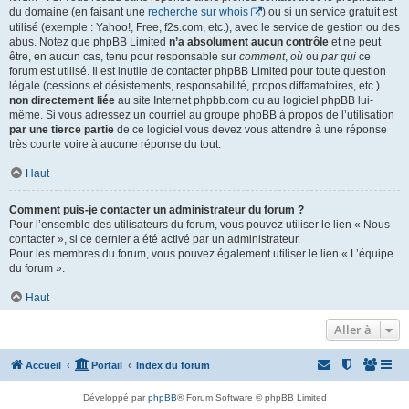
du domaine (en faisant une
recherche sur whois
) ou si un service gratuit est
utilisé (exemple : Yahoo!, Free, f2s.com, etc.), avec le service de gestion ou des
abus. Notez que phpBB Limited
n’a absolument aucun contrôle
et ne peut
être, en aucun cas, tenu pour responsable sur
comment
,
où
ou
par qui
ce
forum est utilisé. Il est inutile de contacter phpBB Limited pour toute question
légale (cessions et désistements, responsabilité, propos diffamatoires, etc.)
non directement liée
au site Internet phpbb.com ou au logiciel phpBB lui-
même. Si vous adressez un courriel au groupe phpBB à propos de l’utilisation
par une tierce partie
de ce logiciel vous devez vous attendre à une réponse
très courte voire à aucune réponse du tout.
Haut
Comment puis-je contacter un administrateur du forum ?
Pour l’ensemble des utilisateurs du forum, vous pouvez utiliser le lien « Nous
contacter », si ce dernier a été activé par un administrateur.
Pour les membres du forum, vous pouvez également utiliser le lien « L’équipe
du forum ».
Haut
Aller à
Accueil
Portail
Index du forum
Développé par
phpBB
® Forum Software © phpBB Limited