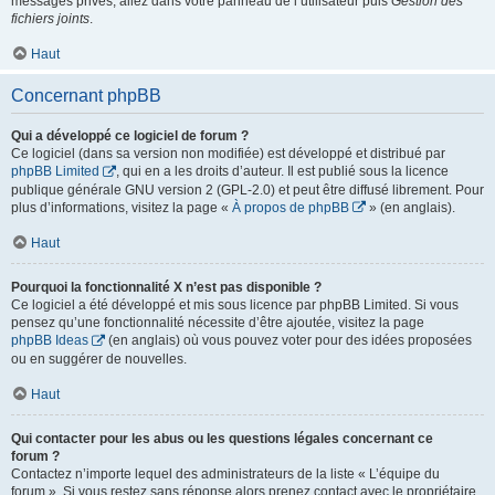
messages privés, allez dans votre panneau de l’utilisateur puis
Gestion des
fichiers joints
.
Haut
Concernant phpBB
Qui a développé ce logiciel de forum ?
Ce logiciel (dans sa version non modifiée) est développé et distribué par
phpBB Limited
, qui en a les droits d’auteur. Il est publié sous la licence
publique générale GNU version 2 (GPL-2.0) et peut être diffusé librement. Pour
plus d’informations, visitez la page «
À propos de phpBB
» (en anglais).
Haut
Pourquoi la fonctionnalité X n’est pas disponible ?
Ce logiciel a été développé et mis sous licence par phpBB Limited. Si vous
pensez qu’une fonctionnalité nécessite d’être ajoutée, visitez la page
phpBB Ideas
(en anglais) où vous pouvez voter pour des idées proposées
ou en suggérer de nouvelles.
Haut
Qui contacter pour les abus ou les questions légales concernant ce
forum ?
Contactez n’importe lequel des administrateurs de la liste « L’équipe du
forum ». Si vous restez sans réponse alors prenez contact avec le propriétaire