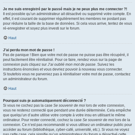
Je me suis enregistré par le passé mais je ne peux plus me connecter ?!
Il est possible qu’un administrateur ait désactivé ou supprimé votre compte. En
effet, il est courant de supprimer régulièrement les membres ne postant pas
pour réduire la taille de la base de données. Si cela vous arrive, tentez de vous
ré-enregistrer et soyez plus investi sur le forum.
Haut
J’ai perdu mon mot de passe !
Pas de panique ! Bien que votre mot de passe ne puisse pas être récupéré, il
peut facilement être réinitialisé. Pour ce faire, rendez vous sur la page de
connexion puis cliquez sur
J’ai oublié mon mot de passe
. Suivez les
instructions énoncées et vous devriez pouvoir à nouveau vous connecter.
Si toutefois vous ne parveniez pas à réinitialiser votre mot de passe, contactez
un administrateur du forum.
Haut
Pourquoi suis-je automatiquement déconnecté ?
Si vous ne cochez pas la case
Se souvenir de moi
lors de votre connexion,
vous ne resterez connecté que pendant une durée déterminée. Cela empêche
que quelqu’un d’autre utilise votre compte à votre insu en utilisant le même
ordinateur. Pour rester connecté, cochez la case
Se souvenir de moi
lors de la
connexion. Ce n’est pas recommandé si vous utilisez un ordinateur public pour
accéder au forum (bibliothèque, cyber-café, université, etc.). Si vous ne voyez
pas cette case, cela signifie qu’un administrateur du forum a désactivé cette