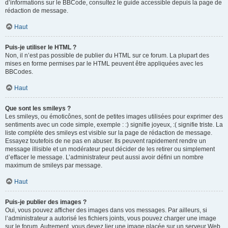
d’informations sur le BBCode, consultez le guide accessible depuis la page de
rédaction de message.
Haut
Puis-je utiliser le HTML ?
Non, il n’est pas possible de publier du HTML sur ce forum. La plupart des
mises en forme permises par le HTML peuvent être appliquées avec les
BBCodes.
Haut
Que sont les smileys ?
Les smileys, ou émoticônes, sont de petites images utilisées pour exprimer des
sentiments avec un code simple, exemple : :) signifie joyeux, :( signifie triste. La
liste complète des smileys est visible sur la page de rédaction de message.
Essayez toutefois de ne pas en abuser. Ils peuvent rapidement rendre un
message illisible et un modérateur peut décider de les retirer ou simplement
d’effacer le message. L’administrateur peut aussi avoir défini un nombre
maximum de smileys par message.
Haut
Puis-je publier des images ?
Oui, vous pouvez afficher des images dans vos messages. Par ailleurs, si
l’administrateur a autorisé les fichiers joints, vous pouvez charger une image
sur le forum. Autrement, vous devez lier une image placée sur un serveur Web