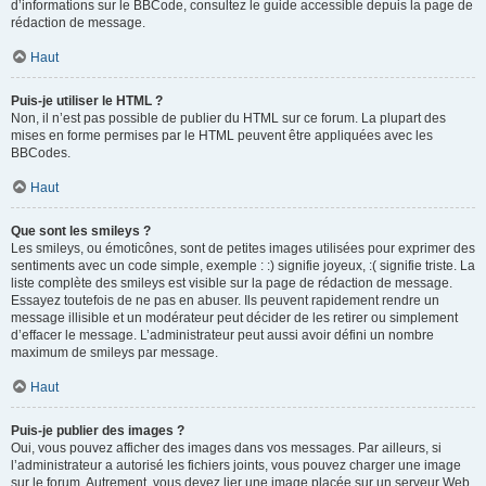
d’informations sur le BBCode, consultez le guide accessible depuis la page de
rédaction de message.
Haut
Puis-je utiliser le HTML ?
Non, il n’est pas possible de publier du HTML sur ce forum. La plupart des
mises en forme permises par le HTML peuvent être appliquées avec les
BBCodes.
Haut
Que sont les smileys ?
Les smileys, ou émoticônes, sont de petites images utilisées pour exprimer des
sentiments avec un code simple, exemple : :) signifie joyeux, :( signifie triste. La
liste complète des smileys est visible sur la page de rédaction de message.
Essayez toutefois de ne pas en abuser. Ils peuvent rapidement rendre un
message illisible et un modérateur peut décider de les retirer ou simplement
d’effacer le message. L’administrateur peut aussi avoir défini un nombre
maximum de smileys par message.
Haut
Puis-je publier des images ?
Oui, vous pouvez afficher des images dans vos messages. Par ailleurs, si
l’administrateur a autorisé les fichiers joints, vous pouvez charger une image
sur le forum. Autrement, vous devez lier une image placée sur un serveur Web