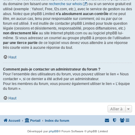
du domaine (en faisant une
recherche sur whois
) ou si un service gratuit est
utilisé (exemple : Yahoo!, Free, f2s.com, etc.), avec le service de gestion ou des
abus. Notez que phpBB Limited
n’a absolument aucun contrôle
et ne peut
être, en aucun cas, tenu pour responsable sur
comment
,
où
ou
par qui
ce
forum est utilisé. Il est inutile de contacter phpBB Limited pour toute question
légale (cessions et désistements, responsabilité, propos diffamatoires, etc.)
non directement liée
au site Internet phpbb.com ou au logiciel phpBB lui-
même. Si vous adressez un courriel au groupe phpBB à propos de l’utilisation
par une tierce partie
de ce logiciel vous devez vous attendre à une réponse
très courte voire à aucune réponse du tout.
Haut
Comment puis-je contacter un administrateur du forum ?
Pour l’ensemble des utilisateurs du forum, vous pouvez utiliser le lien « Nous
contacter », si ce dernier a été activé par un administrateur.
Pour les membres du forum, vous pouvez également utiliser le lien « L’équipe
du forum ».
Haut
Aller à
Accueil
Portail
Index du forum
Développé par
phpBB
® Forum Software © phpBB Limited