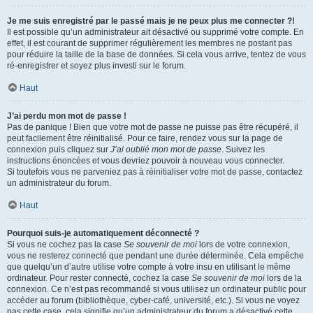
Je me suis enregistré par le passé mais je ne peux plus me connecter ?!
Il est possible qu’un administrateur ait désactivé ou supprimé votre compte. En
effet, il est courant de supprimer régulièrement les membres ne postant pas
pour réduire la taille de la base de données. Si cela vous arrive, tentez de vous
ré-enregistrer et soyez plus investi sur le forum.
Haut
J’ai perdu mon mot de passe !
Pas de panique ! Bien que votre mot de passe ne puisse pas être récupéré, il
peut facilement être réinitialisé. Pour ce faire, rendez vous sur la page de
connexion puis cliquez sur
J’ai oublié mon mot de passe
. Suivez les
instructions énoncées et vous devriez pouvoir à nouveau vous connecter.
Si toutefois vous ne parveniez pas à réinitialiser votre mot de passe, contactez
un administrateur du forum.
Haut
Pourquoi suis-je automatiquement déconnecté ?
Si vous ne cochez pas la case
Se souvenir de moi
lors de votre connexion,
vous ne resterez connecté que pendant une durée déterminée. Cela empêche
que quelqu’un d’autre utilise votre compte à votre insu en utilisant le même
ordinateur. Pour rester connecté, cochez la case
Se souvenir de moi
lors de la
connexion. Ce n’est pas recommandé si vous utilisez un ordinateur public pour
accéder au forum (bibliothèque, cyber-café, université, etc.). Si vous ne voyez
pas cette case, cela signifie qu’un administrateur du forum a désactivé cette