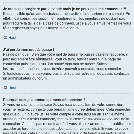
Je me suis enregistré par le passé mais je ne peux plus me connecter ?!
Il est possible qu’un administrateur ait désactivé ou supprimé votre compte. En
effet, il est courant de supprimer régulièrement les membres ne postant pas
pour réduire la taille de la base de données. Si cela vous arrive, tentez de vous
ré-enregistrer et soyez plus investi sur le forum.
Haut
J’ai perdu mon mot de passe !
Pas de panique ! Bien que votre mot de passe ne puisse pas être récupéré, il
peut facilement être réinitialisé. Pour ce faire, rendez vous sur la page de
connexion puis cliquez sur
J’ai oublié mon mot de passe
. Suivez les
instructions énoncées et vous devriez pouvoir à nouveau vous connecter.
Si toutefois vous ne parveniez pas à réinitialiser votre mot de passe, contactez
un administrateur du forum.
Haut
Pourquoi suis-je automatiquement déconnecté ?
Si vous ne cochez pas la case
Se souvenir de moi
lors de votre connexion,
vous ne resterez connecté que pendant une durée déterminée. Cela empêche
que quelqu’un d’autre utilise votre compte à votre insu en utilisant le même
ordinateur. Pour rester connecté, cochez la case
Se souvenir de moi
lors de la
connexion. Ce n’est pas recommandé si vous utilisez un ordinateur public pour
accéder au forum (bibliothèque, cyber-café, université, etc.). Si vous ne voyez
pas cette case, cela signifie qu’un administrateur du forum a désactivé cette