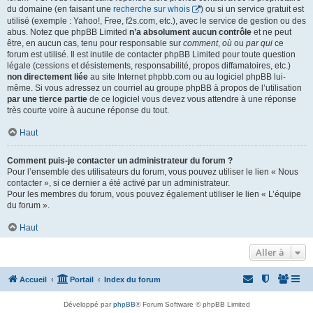
du domaine (en faisant une
recherche sur whois
) ou si un service gratuit est
utilisé (exemple : Yahoo!, Free, f2s.com, etc.), avec le service de gestion ou des
abus. Notez que phpBB Limited
n’a absolument aucun contrôle
et ne peut
être, en aucun cas, tenu pour responsable sur
comment
,
où
ou
par qui
ce
forum est utilisé. Il est inutile de contacter phpBB Limited pour toute question
légale (cessions et désistements, responsabilité, propos diffamatoires, etc.)
non directement liée
au site Internet phpbb.com ou au logiciel phpBB lui-
même. Si vous adressez un courriel au groupe phpBB à propos de l’utilisation
par une tierce partie
de ce logiciel vous devez vous attendre à une réponse
très courte voire à aucune réponse du tout.
Haut
Comment puis-je contacter un administrateur du forum ?
Pour l’ensemble des utilisateurs du forum, vous pouvez utiliser le lien « Nous
contacter », si ce dernier a été activé par un administrateur.
Pour les membres du forum, vous pouvez également utiliser le lien « L’équipe
du forum ».
Haut
Aller à
Accueil
Portail
Index du forum
Développé par
phpBB
® Forum Software © phpBB Limited