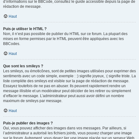
d’informations sur le BBCode, consultez le guide accessible depuis la page de
rédaction de message.
Haut
Puis-je utiliser le HTML ?
Non, il n’est pas possible de publier du HTML sur ce forum. La plupart des
mises en forme permises par le HTML peuvent être appliquées avec les
BBCodes.
Haut
Que sont les smileys ?
Les smileys, ou émoticônes, sont de petites images utilisées pour exprimer des
sentiments avec un code simple, exemple : :) signifie joyeux, :( signifie triste. La
liste complète des smileys est visible sur la page de rédaction de message.
Essayez toutefois de ne pas en abuser. Ils peuvent rapidement rendre un
message illisible et un modérateur peut décider de les retirer ou simplement
d’effacer le message. L’administrateur peut aussi avoir défini un nombre
maximum de smileys par message.
Haut
Puis-je publier des images ?
Oui, vous pouvez afficher des images dans vos messages. Par ailleurs, si
l’administrateur a autorisé les fichiers joints, vous pouvez charger une image
sur le forum. Autrement, vous devez lier une image placée sur un serveur Web