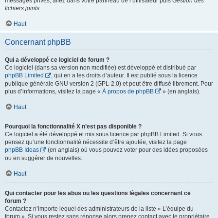
messages privés, allez dans votre panneau de l’utilisateur puis
Gestion des
fichiers joints
.
Haut
Concernant phpBB
Qui a développé ce logiciel de forum ?
Ce logiciel (dans sa version non modifiée) est développé et distribué par
phpBB Limited
, qui en a les droits d’auteur. Il est publié sous la licence
publique générale GNU version 2 (GPL-2.0) et peut être diffusé librement. Pour
plus d’informations, visitez la page «
À propos de phpBB
» (en anglais).
Haut
Pourquoi la fonctionnalité X n’est pas disponible ?
Ce logiciel a été développé et mis sous licence par phpBB Limited. Si vous
pensez qu’une fonctionnalité nécessite d’être ajoutée, visitez la page
phpBB Ideas
(en anglais) où vous pouvez voter pour des idées proposées
ou en suggérer de nouvelles.
Haut
Qui contacter pour les abus ou les questions légales concernant ce
forum ?
Contactez n’importe lequel des administrateurs de la liste « L’équipe du
forum ». Si vous restez sans réponse alors prenez contact avec le propriétaire