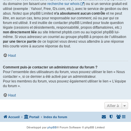
du domaine (en faisant une
recherche sur whois
) ou si un service gratuit est
utilisé (exemple : Yahoo!, Free, f2s.com, etc.), avec le service de gestion ou des
abus. Notez que phpBB Limited
n’a absolument aucun contrôle
et ne peut
être, en aucun cas, tenu pour responsable sur
comment
,
où
ou
par qui
ce
forum est utilisé. Il est inutile de contacter phpBB Limited pour toute question
légale (cessions et désistements, responsabilité, propos diffamatoires, etc.)
non directement liée
au site Internet phpbb.com ou au logiciel phpBB lui-
même. Si vous adressez un courriel au groupe phpBB à propos de l’utilisation
par une tierce partie
de ce logiciel vous devez vous attendre à une réponse
très courte voire à aucune réponse du tout.
Haut
Comment puis-je contacter un administrateur du forum ?
Pour l’ensemble des utilisateurs du forum, vous pouvez utiliser le lien « Nous
contacter », si ce dernier a été activé par un administrateur.
Pour les membres du forum, vous pouvez également utiliser le lien « L’équipe
du forum ».
Haut
Aller à
Accueil
Portail
Index du forum
Développé par
phpBB
® Forum Software © phpBB Limited