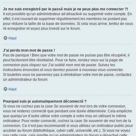
Je me suis enregistré par le passé mais je ne peux plus me connecter ?!
Il est possible qu’un administrateur ait désactivé ou supprimé votre compte. En
effet, il est courant de supprimer régulièrement les membres ne postant pas
pour réduire la taille de la base de données. Si cela vous arrive, tentez de vous
ré-enregistrer et soyez plus investi sur le forum.
Haut
J’ai perdu mon mot de passe !
Pas de panique ! Bien que votre mot de passe ne puisse pas être récupéré, il
peut facilement être réinitialisé. Pour ce faire, rendez vous sur la page de
connexion puis cliquez sur
J’ai oublié mon mot de passe
. Suivez les
instructions énoncées et vous devriez pouvoir à nouveau vous connecter.
Si toutefois vous ne parveniez pas à réinitialiser votre mot de passe, contactez
un administrateur du forum.
Haut
Pourquoi suis-je automatiquement déconnecté ?
Si vous ne cochez pas la case
Se souvenir de moi
lors de votre connexion,
vous ne resterez connecté que pendant une durée déterminée. Cela empêche
que quelqu’un d’autre utilise votre compte à votre insu en utilisant le même
ordinateur. Pour rester connecté, cochez la case
Se souvenir de moi
lors de la
connexion. Ce n’est pas recommandé si vous utilisez un ordinateur public pour
accéder au forum (bibliothèque, cyber-café, université, etc.). Si vous ne voyez
pas cette case, cela signifie qu’un administrateur du forum a désactivé cette