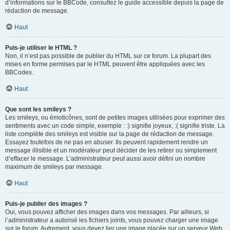
d’informations sur le BBCode, consultez le guide accessible depuis la page de
rédaction de message.
Haut
Puis-je utiliser le HTML ?
Non, il n’est pas possible de publier du HTML sur ce forum. La plupart des
mises en forme permises par le HTML peuvent être appliquées avec les
BBCodes.
Haut
Que sont les smileys ?
Les smileys, ou émoticônes, sont de petites images utilisées pour exprimer des
sentiments avec un code simple, exemple : :) signifie joyeux, :( signifie triste. La
liste complète des smileys est visible sur la page de rédaction de message.
Essayez toutefois de ne pas en abuser. Ils peuvent rapidement rendre un
message illisible et un modérateur peut décider de les retirer ou simplement
d’effacer le message. L’administrateur peut aussi avoir défini un nombre
maximum de smileys par message.
Haut
Puis-je publier des images ?
Oui, vous pouvez afficher des images dans vos messages. Par ailleurs, si
l’administrateur a autorisé les fichiers joints, vous pouvez charger une image
sur le forum. Autrement, vous devez lier une image placée sur un serveur Web