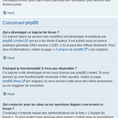
messages privés, allez dans votre panneau de l’utilisateur puis
Gestion des
fichiers joints
.
Haut
Concernant phpBB
Qui a développé ce logiciel de forum ?
Ce logiciel (dans sa version non modifiée) est développé et distribué par
phpBB Limited
, qui en a les droits d’auteur. Il est publié sous la licence
publique générale GNU version 2 (GPL-2.0) et peut être diffusé librement. Pour
plus d’informations, visitez la page «
À propos de phpBB
» (en anglais).
Haut
Pourquoi la fonctionnalité X n’est pas disponible ?
Ce logiciel a été développé et mis sous licence par phpBB Limited. Si vous
pensez qu’une fonctionnalité nécessite d’être ajoutée, visitez la page
phpBB Ideas
(en anglais) où vous pouvez voter pour des idées proposées
ou en suggérer de nouvelles.
Haut
Qui contacter pour les abus ou les questions légales concernant ce
forum ?
Contactez n’importe lequel des administrateurs de la liste « L’équipe du
forum ». Si vous restez sans réponse alors prenez contact avec le propriétaire