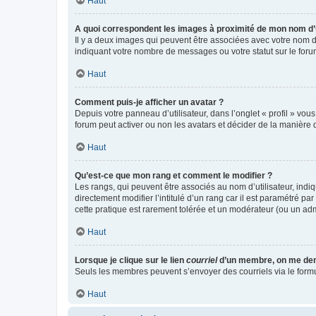
Haut
A quoi correspondent les images à proximité de mon nom d’u
Il y a deux images qui peuvent être associées avec votre nom d’
indiquant votre nombre de messages ou votre statut sur le fo
Haut
Comment puis-je afficher un avatar ?
Depuis votre panneau d’utilisateur, dans l’onglet « profil » vou
forum peut activer ou non les avatars et décider de la manière d
Haut
Qu’est-ce que mon rang et comment le modifier ?
Les rangs, qui peuvent être associés au nom d’utilisateur, ind
directement modifier l’intitulé d’un rang car il est paramétré p
cette pratique est rarement tolérée et un modérateur (ou un ad
Haut
Lorsque je clique sur le lien
courriel
d’un membre, on me de
Seuls les membres peuvent s’envoyer des courriels via le formulai
Haut