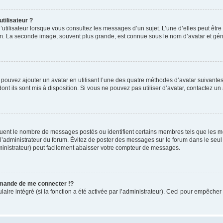
tilisateur ?
utilisateur lorsque vous consultez les messages d’un sujet. L’une d’elles peut êtr
rum. La seconde image, souvent plus grande, est connue sous le nom d’avatar et 
s pouvez ajouter un avatar en utilisant l’une des quatre méthodes d’avatar suivantes 
ont ils sont mis à disposition. Si vous ne pouvez pas utiliser d’avatar, contactez un
iquent le nombre de messages postés ou identifient certains membres tels que les 
ar l’administrateur du forum. Évitez de poster des messages sur le forum dans le seu
ministrateur) peut facilement abaisser votre compteur de messages.
mande de me connecter !?
re intégré (si la fonction a été activée par l’administrateur). Ceci pour empêcher l’u