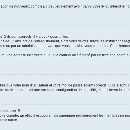
réation de nouveaux comptes. Il peut également avoir banni votre IP ou interdit le no
 S’ils sont corrects, il y a deux possibilités :
ins de 13 ans lors de l’enregistrement, alors vous devrez suivre les instructions r
me ou par un administrateur avant que vous puissiez vous connecter. Cette informat
rni une adresse incorrecte ou que le courriel ait été traité par un filtre anti-spam. S
iez que votre nom d’utilisateur et votre mot de passe soient corrects. S’ils le sont,
e du site Internet ait une erreur de configuration de son côté, et qu’il devra la corri
 connecter ?!
votre compte. En effet, il est courant de supprimer régulièrement les membres ne pos
ur le forum.