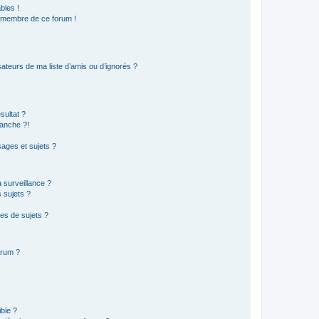
bles !
n membre de ce forum !
ateurs de ma liste d’amis ou d’ignorés ?
sultat ?
anche ?!
ages et sujets ?
a surveillance ?
 sujets ?
es de sujets ?
orum ?
ible ?