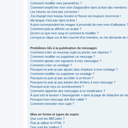
Comment modifier mes paramètres ?
Comment empêcher mon nom d’apparaître dans la liste des membres
Les heures ne sont pas correctes !
J’ai changé mon fuseau horaire et l’heure est toujours incorrecte !
Ma langue n’est pas dans la liste !
A quoi correspondent les images à proximité de mon nom d’utilisateur 
Comment puis-je afficher un avatar ?
Qu’est-ce que mon rang et comment le modifier ?
Lorsque je clique sur le lien
courriel
d’un membre, on me demande de m
Problèmes liés à la publication de messages
Comment créer un nouveau sujet ou poster une réponse ?
Comment modifier ou supprimer un message ?
Comment ajouter une signature à mes messages ?
Comment créer un sondage ?
Pourquoi ne puis-je pas ajouter plus d’options à mon sondage ?
Comment modifier ou supprimer un sondage ?
Pourquoi ne puis-je pas accéder à un forum ?
Pourquoi ne puis-je pas joindre des fichiers à mon message ?
Pourquoi ai-je reçu un avertissement ?
Comment rapporter des messages à un modérateur ?
À quoi sert le bouton « Sauvegarder » dans la page de rédaction de 
Pourquoi mon message doit être validé ?
Comment remonter mon sujet ?
Mise en forme et types de sujets
Que sont les BBCodes ?
Puis-je utiliser le HTML ?
Que sont les smileys ?