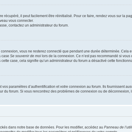
 récupéré, il peut facilement être réinitialisé. Pour ce faire, rendez vous sur la p
uveau vous connecter.
passe, contactez un administrateur du forum.
e connexion, vous ne resterez connecté que pendant une durée déterminée. Cela em
la case
Se souvenir de moi
lors de la connexion. Ce n’est pas recommandé si vous u
s cette case, cela signifie qu’un administrateur du forum a désactivé cette fonctionna
os paramètres d’authentification et votre connexion au forum. Ils fournissent aussi
teur du forum. Si vous rencontrez des problèmes de connexion ou de déconnexion, l
ockés dans notre base de données. Pour les modifier, accédez au
Panneau de l’util