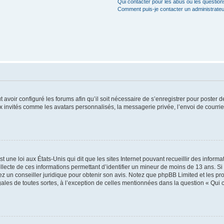
Qui contacter pour les abus ou les questio
Comment puis-je contacter un administrateu
t avoir configuré les forums afin qu’il soit nécessaire de s’enregistrer pour poster
x invités comme les avatars personnalisés, la messagerie privée, l’envoi de courri
t une loi aux États-Unis qui dit que les sites Internet pouvant recueillir des infor
ollecte de ces informations permettant d’identifier un mineur de moins de 13 ans. S
tez un conseiller juridique pour obtenir son avis. Notez que phpBB Limited et les pr
gales de toutes sortes, à l’exception de celles mentionnées dans la question « Qui