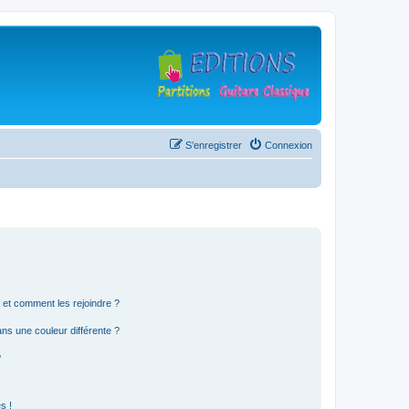
S’enregistrer
Connexion
s et comment les rejoindre ?
s une couleur différente ?
?
s !