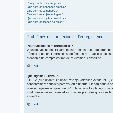
Puis-je publier des images ?
Que sont les annonces globales ?
Que sont les annonces ?
Que sont les sujets épinglés ?
Que sont les sujets verrouillés ?
Que sont les icônes de sujet ?
Problèmes de connexion et d’enregistrement
Pourquoi dois-je m’enregistrer ?
Vous pouvez ne pas le faire, mais l’administrateur du forum peu
bénéficier de fonctionnalités supplémentaires inaccessibles au
création d’un compte est rapide et vivement conseillée.
Haut
Que signifie COPPA ?
COPPA (ou
Children’s Online Privacy Protection Act
de 1998) es
consentement écrit des parents (ou d’un tuteur légal) pour la c
vous enregistrez ou que quelqu’un le fait à votre place, contac
juridiques et ne sauraient être contactés pour des questions lé
forum ? ».
Haut