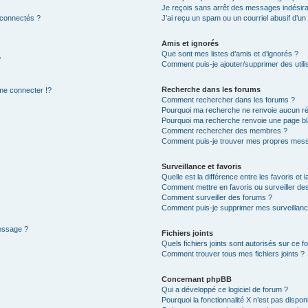
Je reçois sans arrêt des messages indésira
 connectés ?
J’ai reçu un spam ou un courriel abusif d’u
Amis et ignorés
Que sont mes listes d’amis et d’ignorés ?
?
Comment puis-je ajouter/supprimer des utilis
Recherche dans les forums
e connecter !?
Comment rechercher dans les forums ?
Pourquoi ma recherche ne renvoie aucun ré
Pourquoi ma recherche renvoie une page bl
Comment rechercher des membres ?
Comment puis-je trouver mes propres mess
Surveillance et favoris
Quelle est la différence entre les favoris et l
Comment mettre en favoris ou surveiller des
Comment surveiller des forums ?
Comment puis-je supprimer mes surveillanc
message ?
Fichiers joints
Quels fichiers joints sont autorisés sur ce f
Comment trouver tous mes fichiers joints ?
Concernant phpBB
Qui a développé ce logiciel de forum ?
Pourquoi la fonctionnalité X n’est pas dispon