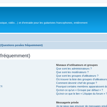
sique, vidéo…) et d'entraide pour les guitaristes francophones, entièrement
s (Questions posées fréquemment)
s fréquemment)
Niveaux d’utilisateurs et groupes
Que sont les administrateurs ?
Que sont les modérateurs ?
Que sont les groupes d’utilisateurs ?
Où trouver la liste des groupes d’utilisateur
Comment devenir chef de groupe ?
 ?!
Pourquoi certains membres apparaissent dan
Qu’est-ce qu’un « Groupe par défaut » ?
Qu’est-ce que le lien « L’équipe du forum » 
Messagerie privée
Je ne peux pas envoyer de messages privé