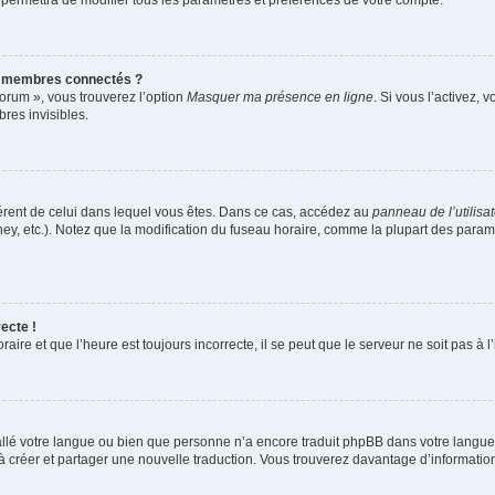
 permettra de modifier tous les paramètres et préférences de votre compte.
s membres connectés ?
forum », vous trouverez l’option
Masquer ma présence en ligne
. Si vous l’activez, 
es invisibles.
ifférent de celui dans lequel vous êtes. Dans ce cas, accédez au
panneau de l’utilisa
ney, etc.). Notez que la modification du fuseau horaire, comme la plupart des para
ecte !
aire et que l’heure est toujours incorrecte, il se peut que le serveur ne soit pas à
nstallé votre langue ou bien que personne n’a encore traduit phpBB dans votre lang
s à créer et partager une nouvelle traduction. Vous trouverez davantage d’information