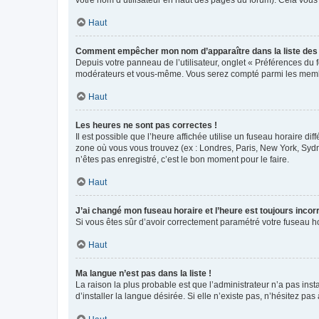
votre nom d’utilisateur en haut des pages du forum). Cela vous
Haut
Comment empêcher mon nom d’apparaître dans la liste de
Depuis votre panneau de l’utilisateur, onglet « Préférences du 
modérateurs et vous-même. Vous serez compté parmi les membr
Haut
Les heures ne sont pas correctes !
Il est possible que l’heure affichée utilise un fuseau horaire d
zone où vous vous trouvez (ex : Londres, Paris, New York, Syd
n’êtes pas enregistré, c’est le bon moment pour le faire.
Haut
J’ai changé mon fuseau horaire et l’heure est toujours incorr
Si vous êtes sûr d’avoir correctement paramétré votre fuseau hor
Haut
Ma langue n’est pas dans la liste !
La raison la plus probable est que l’administrateur n’a pas i
d’installer la langue désirée. Si elle n’existe pas, n’hésitez pa