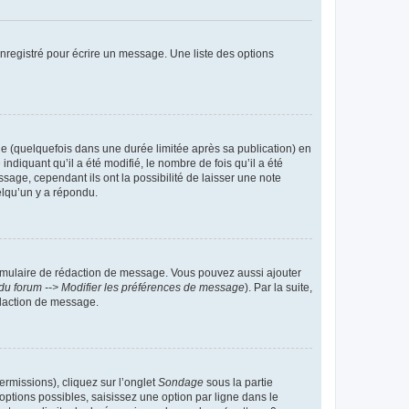
nregistré pour écrire un message. Une liste des options
 (quelquefois dans une durée limitée après sa publication) en
iquant qu’il a été modifié, le nombre de fois qu’il a été
sage, cependant ils ont la possibilité de laisser une note
elqu’un y a répondu.
rmulaire de rédaction de message. Vous pouvez aussi ajouter
du forum --> Modifier les préférences de message
). Par la suite,
daction de message.
ermissions), cliquez sur l’onglet
Sondage
sous la partie
ptions possibles, saisissez une option par ligne dans le