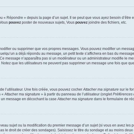
 « Répondre » depuis la page d’un sujet. Il se peut que vous ayez besoin d’être e
: Vous
pouvez
poster de nouveaux sujets, Vous
pouvez
joindre des fichiers, etc.
modifier ou supprimer que vos propres messages. Vous pouvez modifier un message
lqu’un a déjà répondu au message, un petit texte s’affichera en bas du message ind
n. Ce message n’apparaîtra pas si un modérateur ou un administrateur modifie le mes
ive. Notez que les utilisateurs ne peuvent pas supprimer un message une fois que qu
e l’utilisateur. Une fois créée, vous pouvez cocher
Attacher ma signature
sur le fo
 « Attacher ma signature » à partir du panneau de l’utilisateur (onglet
Préférences 
 à un message en décochant la case
Attacher ma signature
dans le formulaire de ré
ouveau sujet ou la modification du premier message d’un sujet (si vous en avez les p
 le droit de créer des sondages). Saisissez le titre du sondage et au moins deux o