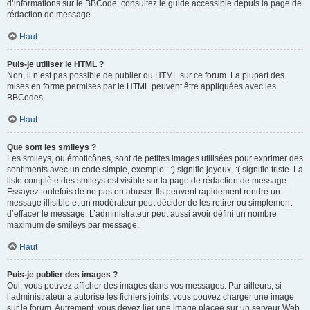
d’informations sur le BBCode, consultez le guide accessible depuis la page de
rédaction de message.
Haut
Puis-je utiliser le HTML ?
Non, il n’est pas possible de publier du HTML sur ce forum. La plupart des
mises en forme permises par le HTML peuvent être appliquées avec les
BBCodes.
Haut
Que sont les smileys ?
Les smileys, ou émoticônes, sont de petites images utilisées pour exprimer des
sentiments avec un code simple, exemple : :) signifie joyeux, :( signifie triste. La
liste complète des smileys est visible sur la page de rédaction de message.
Essayez toutefois de ne pas en abuser. Ils peuvent rapidement rendre un
message illisible et un modérateur peut décider de les retirer ou simplement
d’effacer le message. L’administrateur peut aussi avoir défini un nombre
maximum de smileys par message.
Haut
Puis-je publier des images ?
Oui, vous pouvez afficher des images dans vos messages. Par ailleurs, si
l’administrateur a autorisé les fichiers joints, vous pouvez charger une image
sur le forum. Autrement, vous devez lier une image placée sur un serveur Web