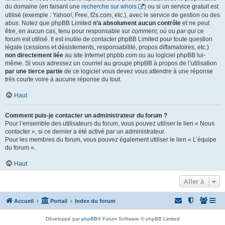
du domaine (en faisant une
recherche sur whois
) ou si un service gratuit est
utilisé (exemple : Yahoo!, Free, f2s.com, etc.), avec le service de gestion ou des
abus. Notez que phpBB Limited
n’a absolument aucun contrôle
et ne peut
être, en aucun cas, tenu pour responsable sur
comment
,
où
ou
par qui
ce
forum est utilisé. Il est inutile de contacter phpBB Limited pour toute question
légale (cessions et désistements, responsabilité, propos diffamatoires, etc.)
non directement liée
au site Internet phpbb.com ou au logiciel phpBB lui-
même. Si vous adressez un courriel au groupe phpBB à propos de l’utilisation
par une tierce partie
de ce logiciel vous devez vous attendre à une réponse
très courte voire à aucune réponse du tout.
Haut
Comment puis-je contacter un administrateur du forum ?
Pour l’ensemble des utilisateurs du forum, vous pouvez utiliser le lien « Nous
contacter », si ce dernier a été activé par un administrateur.
Pour les membres du forum, vous pouvez également utiliser le lien « L’équipe
du forum ».
Haut
Aller à
Accueil
Portail
Index du forum
Développé par
phpBB
® Forum Software © phpBB Limited