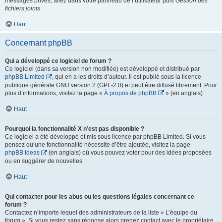
messages privés, allez dans votre panneau de l’utilisateur puis
Gestion des
fichiers joints
.
Haut
Concernant phpBB
Qui a développé ce logiciel de forum ?
Ce logiciel (dans sa version non modifiée) est développé et distribué par
phpBB Limited
, qui en a les droits d’auteur. Il est publié sous la licence
publique générale GNU version 2 (GPL-2.0) et peut être diffusé librement. Pour
plus d’informations, visitez la page «
À propos de phpBB
» (en anglais).
Haut
Pourquoi la fonctionnalité X n’est pas disponible ?
Ce logiciel a été développé et mis sous licence par phpBB Limited. Si vous
pensez qu’une fonctionnalité nécessite d’être ajoutée, visitez la page
phpBB Ideas
(en anglais) où vous pouvez voter pour des idées proposées
ou en suggérer de nouvelles.
Haut
Qui contacter pour les abus ou les questions légales concernant ce
forum ?
Contactez n’importe lequel des administrateurs de la liste « L’équipe du
forum ». Si vous restez sans réponse alors prenez contact avec le propriétaire