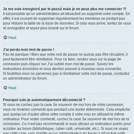
Je me suis enregistré par le passé mais je ne peux plus me connecter ?!
Il est possible qu’un administrateur ait désactivé ou supprimé votre compte. En
effet, il est courant de supprimer régulièrement les membres ne postant pas
pour réduire la taille de la base de données. Si cela vous arrive, tentez de vous
ré-enregistrer et soyez plus investi sur le forum.
Haut
J’ai perdu mon mot de passe !
Pas de panique ! Bien que votre mot de passe ne puisse pas être récupéré, il
peut facilement être réinitialisé. Pour ce faire, rendez vous sur la page de
connexion puis cliquez sur
J’ai oublié mon mot de passe
. Suivez les
instructions énoncées et vous devriez pouvoir à nouveau vous connecter.
Si toutefois vous ne parveniez pas à réinitialiser votre mot de passe, contactez
un administrateur du forum.
Haut
Pourquoi suis-je automatiquement déconnecté ?
Si vous ne cochez pas la case
Se souvenir de moi
lors de votre connexion,
vous ne resterez connecté que pendant une durée déterminée. Cela empêche
que quelqu’un d’autre utilise votre compte à votre insu en utilisant le même
ordinateur. Pour rester connecté, cochez la case
Se souvenir de moi
lors de la
connexion. Ce n’est pas recommandé si vous utilisez un ordinateur public pour
accéder au forum (bibliothèque, cyber-café, université, etc.). Si vous ne voyez
pas cette case, cela signifie qu’un administrateur du forum a désactivé cette