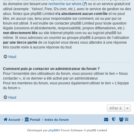
du domaine (en faisant une
recherche sur whois
) ou si un service gratuit est
utilisé (exemple : Yahoo!, Free, f2s.com, etc.), avec le service de gestion ou des
abus. Notez que phpBB Limited
n’a absolument aucun contrôle
et ne peut
être, en aucun cas, tenu pour responsable sur
comment
,
où
ou
par qui
ce
forum est utilisé. Il est inutile de contacter phpBB Limited pour toute question
légale (cessions et désistements, responsabilité, propos diffamatoires, etc.)
non directement liée
au site Internet phpbb.com ou au logiciel phpBB lui-
même. Si vous adressez un courriel au groupe phpBB à propos de l’utilisation
par une tierce partie
de ce logiciel vous devez vous attendre à une réponse
très courte voire à aucune réponse du tout.
Haut
Comment puis-je contacter un administrateur du forum ?
Pour l’ensemble des utilisateurs du forum, vous pouvez utiliser le lien « Nous
contacter », si ce dernier a été activé par un administrateur.
Pour les membres du forum, vous pouvez également utiliser le lien « L’équipe
du forum ».
Haut
Aller à
Accueil
Portail
Index du forum
Développé par
phpBB
® Forum Software © phpBB Limited