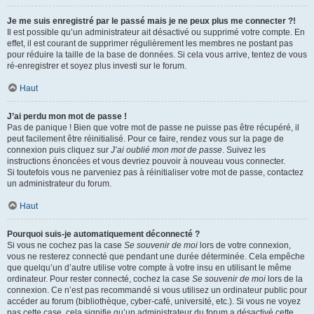
Je me suis enregistré par le passé mais je ne peux plus me connecter ?!
Il est possible qu’un administrateur ait désactivé ou supprimé votre compte. En
effet, il est courant de supprimer régulièrement les membres ne postant pas
pour réduire la taille de la base de données. Si cela vous arrive, tentez de vous
ré-enregistrer et soyez plus investi sur le forum.
Haut
J’ai perdu mon mot de passe !
Pas de panique ! Bien que votre mot de passe ne puisse pas être récupéré, il
peut facilement être réinitialisé. Pour ce faire, rendez vous sur la page de
connexion puis cliquez sur
J’ai oublié mon mot de passe
. Suivez les
instructions énoncées et vous devriez pouvoir à nouveau vous connecter.
Si toutefois vous ne parveniez pas à réinitialiser votre mot de passe, contactez
un administrateur du forum.
Haut
Pourquoi suis-je automatiquement déconnecté ?
Si vous ne cochez pas la case
Se souvenir de moi
lors de votre connexion,
vous ne resterez connecté que pendant une durée déterminée. Cela empêche
que quelqu’un d’autre utilise votre compte à votre insu en utilisant le même
ordinateur. Pour rester connecté, cochez la case
Se souvenir de moi
lors de la
connexion. Ce n’est pas recommandé si vous utilisez un ordinateur public pour
accéder au forum (bibliothèque, cyber-café, université, etc.). Si vous ne voyez
pas cette case, cela signifie qu’un administrateur du forum a désactivé cette