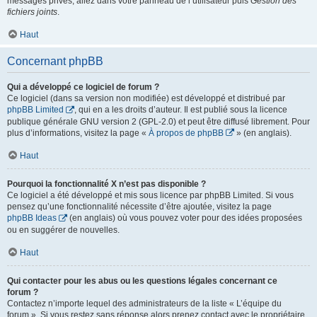
messages privés, allez dans votre panneau de l’utilisateur puis
Gestion des
fichiers joints
.
Haut
Concernant phpBB
Qui a développé ce logiciel de forum ?
Ce logiciel (dans sa version non modifiée) est développé et distribué par
phpBB Limited
, qui en a les droits d’auteur. Il est publié sous la licence
publique générale GNU version 2 (GPL-2.0) et peut être diffusé librement. Pour
plus d’informations, visitez la page «
À propos de phpBB
» (en anglais).
Haut
Pourquoi la fonctionnalité X n’est pas disponible ?
Ce logiciel a été développé et mis sous licence par phpBB Limited. Si vous
pensez qu’une fonctionnalité nécessite d’être ajoutée, visitez la page
phpBB Ideas
(en anglais) où vous pouvez voter pour des idées proposées
ou en suggérer de nouvelles.
Haut
Qui contacter pour les abus ou les questions légales concernant ce
forum ?
Contactez n’importe lequel des administrateurs de la liste « L’équipe du
forum ». Si vous restez sans réponse alors prenez contact avec le propriétaire