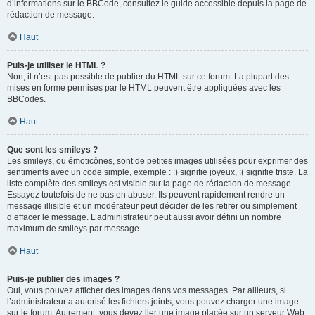
d’informations sur le BBCode, consultez le guide accessible depuis la page de
rédaction de message.
Haut
Puis-je utiliser le HTML ?
Non, il n’est pas possible de publier du HTML sur ce forum. La plupart des
mises en forme permises par le HTML peuvent être appliquées avec les
BBCodes.
Haut
Que sont les smileys ?
Les smileys, ou émoticônes, sont de petites images utilisées pour exprimer des
sentiments avec un code simple, exemple : :) signifie joyeux, :( signifie triste. La
liste complète des smileys est visible sur la page de rédaction de message.
Essayez toutefois de ne pas en abuser. Ils peuvent rapidement rendre un
message illisible et un modérateur peut décider de les retirer ou simplement
d’effacer le message. L’administrateur peut aussi avoir défini un nombre
maximum de smileys par message.
Haut
Puis-je publier des images ?
Oui, vous pouvez afficher des images dans vos messages. Par ailleurs, si
l’administrateur a autorisé les fichiers joints, vous pouvez charger une image
sur le forum. Autrement, vous devez lier une image placée sur un serveur Web