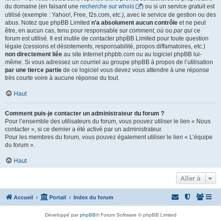
du domaine (en faisant une
recherche sur whois
) ou si un service gratuit est
utilisé (exemple : Yahoo!, Free, f2s.com, etc.), avec le service de gestion ou des
abus. Notez que phpBB Limited
n’a absolument aucun contrôle
et ne peut
être, en aucun cas, tenu pour responsable sur
comment
,
où
ou
par qui
ce
forum est utilisé. Il est inutile de contacter phpBB Limited pour toute question
légale (cessions et désistements, responsabilité, propos diffamatoires, etc.)
non directement liée
au site Internet phpbb.com ou au logiciel phpBB lui-
même. Si vous adressez un courriel au groupe phpBB à propos de l’utilisation
par une tierce partie
de ce logiciel vous devez vous attendre à une réponse
très courte voire à aucune réponse du tout.
Haut
Comment puis-je contacter un administrateur du forum ?
Pour l’ensemble des utilisateurs du forum, vous pouvez utiliser le lien « Nous
contacter », si ce dernier a été activé par un administrateur.
Pour les membres du forum, vous pouvez également utiliser le lien « L’équipe
du forum ».
Haut
Aller à
Accueil
Portail
Index du forum
Développé par
phpBB
® Forum Software © phpBB Limited