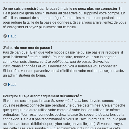
Je me suis enregistré par le passé mais je ne peux plus me connecter ?!
Il est possible qu’un administrateur ait désactivé ou supprimé votre compte. En
effet, il est courant de supprimer régulièrement les membres ne postant pas
pour réduire la taille de la base de données. Si cela vous arrive, tentez de vous
ré-enregistrer et soyez plus investi sur le forum.
Haut
J’ai perdu mon mot de passe !
Pas de panique ! Bien que votre mot de passe ne puisse pas être récupéré, il
peut facilement être réinitialisé. Pour ce faire, rendez vous sur la page de
connexion puis cliquez sur
J’ai oublié mon mot de passe
. Suivez les
instructions énoncées et vous devriez pouvoir à nouveau vous connecter.
Si toutefois vous ne parveniez pas à réinitialiser votre mot de passe, contactez
un administrateur du forum.
Haut
Pourquoi suis-je automatiquement déconnecté ?
Si vous ne cochez pas la case
Se souvenir de moi
lors de votre connexion,
vous ne resterez connecté que pendant une durée déterminée. Cela empêche
que quelqu’un d’autre utilise votre compte à votre insu en utilisant le même
ordinateur. Pour rester connecté, cochez la case
Se souvenir de moi
lors de la
connexion. Ce n’est pas recommandé si vous utilisez un ordinateur public pour
accéder au forum (bibliothèque, cyber-café, université, etc.). Si vous ne voyez
pas cette case, cela signifie qu’un administrateur du forum a désactivé cette