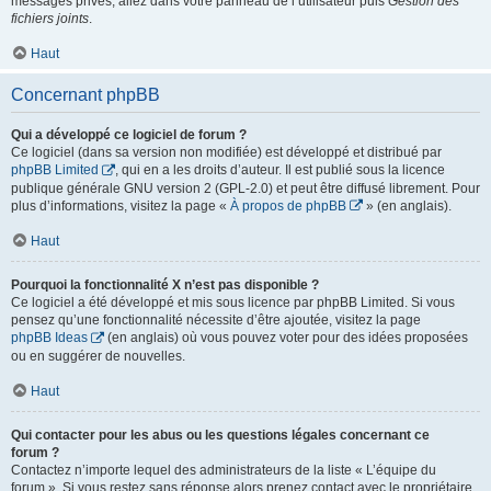
messages privés, allez dans votre panneau de l’utilisateur puis
Gestion des
fichiers joints
.
Haut
Concernant phpBB
Qui a développé ce logiciel de forum ?
Ce logiciel (dans sa version non modifiée) est développé et distribué par
phpBB Limited
, qui en a les droits d’auteur. Il est publié sous la licence
publique générale GNU version 2 (GPL-2.0) et peut être diffusé librement. Pour
plus d’informations, visitez la page «
À propos de phpBB
» (en anglais).
Haut
Pourquoi la fonctionnalité X n’est pas disponible ?
Ce logiciel a été développé et mis sous licence par phpBB Limited. Si vous
pensez qu’une fonctionnalité nécessite d’être ajoutée, visitez la page
phpBB Ideas
(en anglais) où vous pouvez voter pour des idées proposées
ou en suggérer de nouvelles.
Haut
Qui contacter pour les abus ou les questions légales concernant ce
forum ?
Contactez n’importe lequel des administrateurs de la liste « L’équipe du
forum ». Si vous restez sans réponse alors prenez contact avec le propriétaire