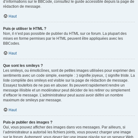
d’informations sur le BBCode, consultez le guide accessible depuis la page de
rédaction de message.
Haut
Puis-je utiliser le HTML ?
Non, il n’est pas possible de publier du HTML sur ce forum. La plupart des
mises en forme permises par le HTML peuvent être appliquées avec les
BBCodes.
Haut
Que sont les smileys ?
Les smileys, ou émoticônes, sont de petites images utilisées pour exprimer des
sentiments avec un code simple, exemple : :) signifie joyeux, :( signifie triste. La
liste complète des smileys est visible sur la page de rédaction de message.
Essayez toutefois de ne pas en abuser. Ils peuvent rapidement rendre un
message illisible et un modérateur peut décider de les retirer ou simplement
d’effacer le message. L’administrateur peut aussi avoir défini un nombre
maximum de smileys par message.
Haut
Puis-je publier des images ?
Oui, vous pouvez afficher des images dans vos messages. Par ailleurs, si
l’administrateur a autorisé les fichiers joints, vous pouvez charger une image
sur le forum. Autrement, vous devez lier une image placée sur un serveur Web