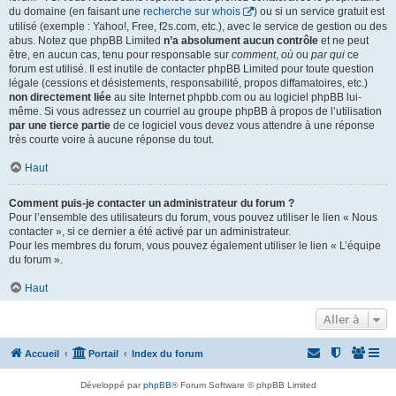
du domaine (en faisant une
recherche sur whois
) ou si un service gratuit est
utilisé (exemple : Yahoo!, Free, f2s.com, etc.), avec le service de gestion ou des
abus. Notez que phpBB Limited
n’a absolument aucun contrôle
et ne peut
être, en aucun cas, tenu pour responsable sur
comment
,
où
ou
par qui
ce
forum est utilisé. Il est inutile de contacter phpBB Limited pour toute question
légale (cessions et désistements, responsabilité, propos diffamatoires, etc.)
non directement liée
au site Internet phpbb.com ou au logiciel phpBB lui-
même. Si vous adressez un courriel au groupe phpBB à propos de l’utilisation
par une tierce partie
de ce logiciel vous devez vous attendre à une réponse
très courte voire à aucune réponse du tout.
Haut
Comment puis-je contacter un administrateur du forum ?
Pour l’ensemble des utilisateurs du forum, vous pouvez utiliser le lien « Nous
contacter », si ce dernier a été activé par un administrateur.
Pour les membres du forum, vous pouvez également utiliser le lien « L’équipe
du forum ».
Haut
Aller à
Accueil
Portail
Index du forum
Développé par
phpBB
® Forum Software © phpBB Limited