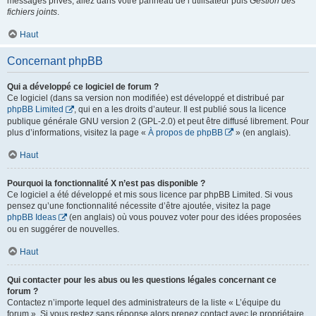
messages privés, allez dans votre panneau de l’utilisateur puis
Gestion des
fichiers joints
.
Haut
Concernant phpBB
Qui a développé ce logiciel de forum ?
Ce logiciel (dans sa version non modifiée) est développé et distribué par
phpBB Limited
, qui en a les droits d’auteur. Il est publié sous la licence
publique générale GNU version 2 (GPL-2.0) et peut être diffusé librement. Pour
plus d’informations, visitez la page «
À propos de phpBB
» (en anglais).
Haut
Pourquoi la fonctionnalité X n’est pas disponible ?
Ce logiciel a été développé et mis sous licence par phpBB Limited. Si vous
pensez qu’une fonctionnalité nécessite d’être ajoutée, visitez la page
phpBB Ideas
(en anglais) où vous pouvez voter pour des idées proposées
ou en suggérer de nouvelles.
Haut
Qui contacter pour les abus ou les questions légales concernant ce
forum ?
Contactez n’importe lequel des administrateurs de la liste « L’équipe du
forum ». Si vous restez sans réponse alors prenez contact avec le propriétaire