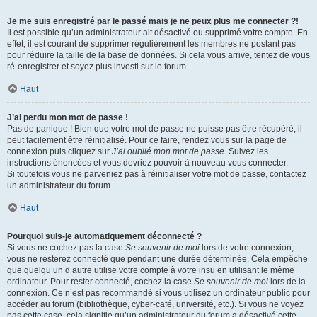
Je me suis enregistré par le passé mais je ne peux plus me connecter ?!
Il est possible qu’un administrateur ait désactivé ou supprimé votre compte. En
effet, il est courant de supprimer régulièrement les membres ne postant pas
pour réduire la taille de la base de données. Si cela vous arrive, tentez de vous
ré-enregistrer et soyez plus investi sur le forum.
Haut
J’ai perdu mon mot de passe !
Pas de panique ! Bien que votre mot de passe ne puisse pas être récupéré, il
peut facilement être réinitialisé. Pour ce faire, rendez vous sur la page de
connexion puis cliquez sur
J’ai oublié mon mot de passe
. Suivez les
instructions énoncées et vous devriez pouvoir à nouveau vous connecter.
Si toutefois vous ne parveniez pas à réinitialiser votre mot de passe, contactez
un administrateur du forum.
Haut
Pourquoi suis-je automatiquement déconnecté ?
Si vous ne cochez pas la case
Se souvenir de moi
lors de votre connexion,
vous ne resterez connecté que pendant une durée déterminée. Cela empêche
que quelqu’un d’autre utilise votre compte à votre insu en utilisant le même
ordinateur. Pour rester connecté, cochez la case
Se souvenir de moi
lors de la
connexion. Ce n’est pas recommandé si vous utilisez un ordinateur public pour
accéder au forum (bibliothèque, cyber-café, université, etc.). Si vous ne voyez
pas cette case, cela signifie qu’un administrateur du forum a désactivé cette