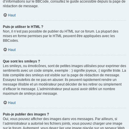
d’informations sur le BBCode, consultez le guide accessible depuis la page de
rédaction de message.
Haut
Puis-je utiliser le HTML ?
Non, il n’est pas possible de publier du HTML sur ce forum. La plupart des
mises en forme permises par le HTML peuvent être appliquées avec les
BBCodes.
Haut
Que sont les smileys ?
Les smileys, ou émoticônes, sont de petites images utilisées pour exprimer des
sentiments avec un code simple, exemple : :) signifie joyeux, :( signifie triste. La
liste complète des smileys est visible sur la page de rédaction de message.
Essayez toutefois de ne pas en abuser. Ils peuvent rapidement rendre un
message illisible et un modérateur peut décider de les retirer ou simplement
d’effacer le message. L’administrateur peut aussi avoir défini un nombre
maximum de smileys par message.
Haut
Puis-je publier des images ?
Oui, vous pouvez afficher des images dans vos messages. Par ailleurs, si
l’administrateur a autorisé les fichiers joints, vous pouvez charger une image
sur le forum. Autrement, vous devez lier une image placée sur un serveur Web