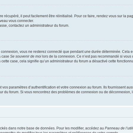
 récupéré, il peut facilement être réinitialisé. Pour ce faire, rendez vous sur la p
uveau vous connecter.
passe, contactez un administrateur du forum.
e connexion, vous ne resterez connecté que pendant une durée déterminée. Cela em
la case
Se souvenir de moi
lors de la connexion. Ce n’est pas recommandé si vous u
s cette case, cela signifie qu’un administrateur du forum a désactivé cette fonctionna
os paramètres d’authentification et votre connexion au forum. Ils fournissent aussi
teur du forum. Si vous rencontrez des problèmes de connexion ou de déconnexion, l
ockés dans notre base de données. Pour les modifier, accédez au
Panneau de l’util