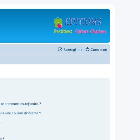
S’enregistrer
Connexion
s et comment les rejoindre ?
s une couleur différente ?
?
s !