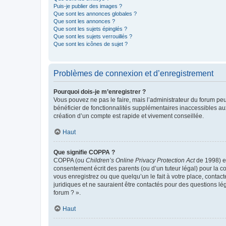
Puis-je publier des images ?
Que sont les annonces globales ?
Que sont les annonces ?
Que sont les sujets épinglés ?
Que sont les sujets verrouillés ?
Que sont les icônes de sujet ?
Problèmes de connexion et d’enregistrement
Pourquoi dois-je m’enregistrer ?
Vous pouvez ne pas le faire, mais l’administrateur du forum peu
bénéficier de fonctionnalités supplémentaires inaccessibles au
création d’un compte est rapide et vivement conseillée.
Haut
Que signifie COPPA ?
COPPA (ou
Children’s Online Privacy Protection Act
de 1998) es
consentement écrit des parents (ou d’un tuteur légal) pour la c
vous enregistrez ou que quelqu’un le fait à votre place, contac
juridiques et ne sauraient être contactés pour des questions lé
forum ? ».
Haut