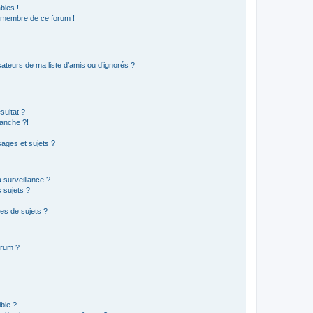
bles !
n membre de ce forum !
ateurs de ma liste d’amis ou d’ignorés ?
sultat ?
anche ?!
ages et sujets ?
a surveillance ?
 sujets ?
es de sujets ?
orum ?
ible ?