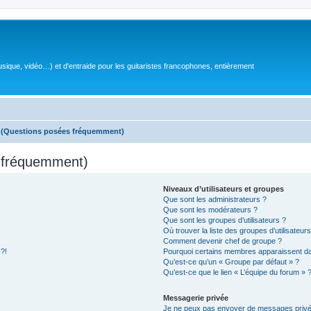
sique, vidéo…) et d'entraide pour les guitaristes francophones, entièrement
s (Questions posées fréquemment)
s fréquemment)
Niveaux d’utilisateurs et groupes
Que sont les administrateurs ?
Que sont les modérateurs ?
Que sont les groupes d’utilisateurs ?
Où trouver la liste des groupes d’utilisateur
Comment devenir chef de groupe ?
 ?!
Pourquoi certains membres apparaissent dan
Qu’est-ce qu’un « Groupe par défaut » ?
Qu’est-ce que le lien « L’équipe du forum » 
Messagerie privée
Je ne peux pas envoyer de messages privé