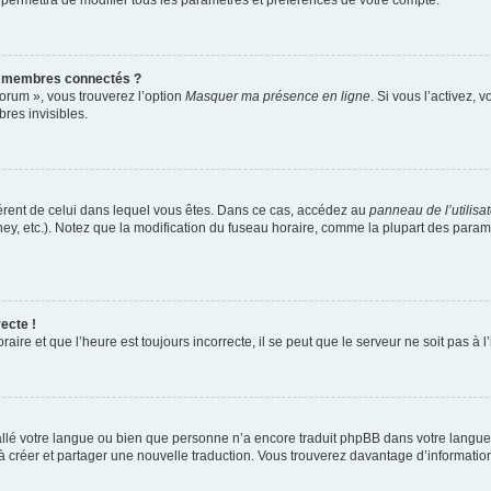
 permettra de modifier tous les paramètres et préférences de votre compte.
s membres connectés ?
forum », vous trouverez l’option
Masquer ma présence en ligne
. Si vous l’activez, 
es invisibles.
ifférent de celui dans lequel vous êtes. Dans ce cas, accédez au
panneau de l’utilisa
ney, etc.). Notez que la modification du fuseau horaire, comme la plupart des para
ecte !
aire et que l’heure est toujours incorrecte, il se peut que le serveur ne soit pas à
nstallé votre langue ou bien que personne n’a encore traduit phpBB dans votre lang
s à créer et partager une nouvelle traduction. Vous trouverez davantage d’information