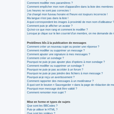
Comment modifier mes paramètres ?
Comment empêcher mon nom d’apparaître dans la liste des membres
Les heures ne sont pas correctes !
J’ai changé mon fuseau horaire et l’heure est toujours incorrecte !
Ma langue n’est pas dans la liste !
A quoi correspondent les images à proximité de mon nom d’utilisateur 
Comment puis-je afficher un avatar ?
Qu’est-ce que mon rang et comment le modifier ?
Lorsque je clique sur le lien
courriel
d’un membre, on me demande de m
Problèmes liés à la publication de messages
Comment créer un nouveau sujet ou poster une réponse ?
Comment modifier ou supprimer un message ?
Comment ajouter une signature à mes messages ?
Comment créer un sondage ?
Pourquoi ne puis-je pas ajouter plus d’options à mon sondage ?
Comment modifier ou supprimer un sondage ?
Pourquoi ne puis-je pas accéder à un forum ?
Pourquoi ne puis-je pas joindre des fichiers à mon message ?
Pourquoi ai-je reçu un avertissement ?
Comment rapporter des messages à un modérateur ?
À quoi sert le bouton « Sauvegarder » dans la page de rédaction de 
Pourquoi mon message doit être validé ?
Comment remonter mon sujet ?
Mise en forme et types de sujets
Que sont les BBCodes ?
Puis-je utiliser le HTML ?
Que sont les smileys ?