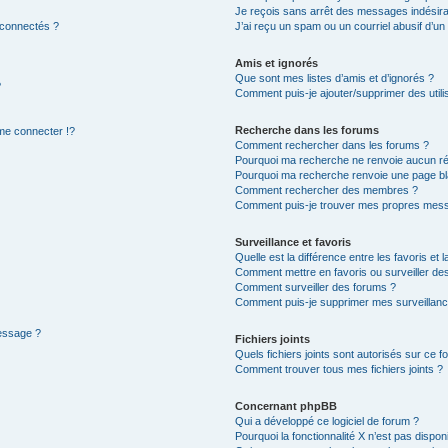
Je reçois sans arrêt des messages indésira
 connectés ?
J’ai reçu un spam ou un courriel abusif d’u
Amis et ignorés
Que sont mes listes d’amis et d’ignorés ?
?
Comment puis-je ajouter/supprimer des utilis
Recherche dans les forums
e connecter !?
Comment rechercher dans les forums ?
Pourquoi ma recherche ne renvoie aucun ré
Pourquoi ma recherche renvoie une page bl
Comment rechercher des membres ?
Comment puis-je trouver mes propres mess
Surveillance et favoris
Quelle est la différence entre les favoris et l
Comment mettre en favoris ou surveiller des
Comment surveiller des forums ?
Comment puis-je supprimer mes surveillanc
message ?
Fichiers joints
Quels fichiers joints sont autorisés sur ce f
Comment trouver tous mes fichiers joints ?
Concernant phpBB
Qui a développé ce logiciel de forum ?
Pourquoi la fonctionnalité X n’est pas dispon