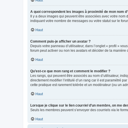
Haut
A quoi correspondent les images à proximité de mon nom d’u
Il y a deux images qui peuvent être associées avec votre nom d’
indiquant votre nombre de messages ou votre statut sur le fo
Haut
Comment puis-je afficher un avatar ?
Depuis votre panneau d’utilisateur, dans l’onglet « profil » vou
forum peut activer ou non les avatars et décider de la manière d
Haut
Qu’est-ce que mon rang et comment le modifier ?
Les rangs, qui peuvent être associés au nom d’utilisateur, ind
directement modifier l’intitulé d’un rang car il est paramétré p
cette pratique est rarement tolérée et un modérateur (ou un ad
Haut
Lorsque je clique sur le lien
courriel
d’un membre, on me de
Seuls les membres peuvent s’envoyer des courriels via le formulai
Haut