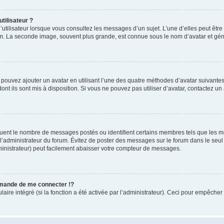
tilisateur ?
utilisateur lorsque vous consultez les messages d’un sujet. L’une d’elles peut êtr
rum. La seconde image, souvent plus grande, est connue sous le nom d’avatar et 
s pouvez ajouter un avatar en utilisant l’une des quatre méthodes d’avatar suivantes 
ont ils sont mis à disposition. Si vous ne pouvez pas utiliser d’avatar, contactez un
iquent le nombre de messages postés ou identifient certains membres tels que les 
ar l’administrateur du forum. Évitez de poster des messages sur le forum dans le seu
ministrateur) peut facilement abaisser votre compteur de messages.
mande de me connecter !?
re intégré (si la fonction a été activée par l’administrateur). Ceci pour empêcher l’u