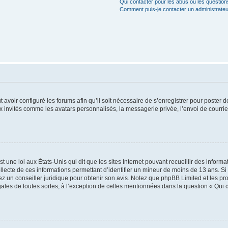
Qui contacter pour les abus ou les questio
Comment puis-je contacter un administrateu
t avoir configuré les forums afin qu’il soit nécessaire de s’enregistrer pour poster
x invités comme les avatars personnalisés, la messagerie privée, l’envoi de courri
t une loi aux États-Unis qui dit que les sites Internet pouvant recueillir des infor
ollecte de ces informations permettant d’identifier un mineur de moins de 13 ans. S
tez un conseiller juridique pour obtenir son avis. Notez que phpBB Limited et les pr
gales de toutes sortes, à l’exception de celles mentionnées dans la question « Qui