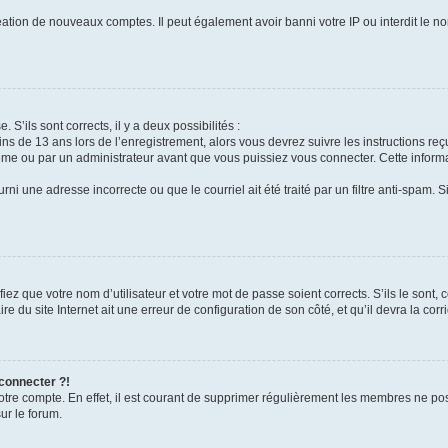
réation de nouveaux comptes. Il peut également avoir banni votre IP ou interdit le no
 S’ils sont corrects, il y a deux possibilités :
ins de 13 ans lors de l’enregistrement, alors vous devrez suivre les instructions r
me ou par un administrateur avant que vous puissiez vous connecter. Cette informat
rni une adresse incorrecte ou que le courriel ait été traité par un filtre anti-spam. S
iez que votre nom d’utilisateur et votre mot de passe soient corrects. S’ils le sont,
e du site Internet ait une erreur de configuration de son côté, et qu’il devra la corri
 connecter ?!
votre compte. En effet, il est courant de supprimer régulièrement les membres ne pos
ur le forum.