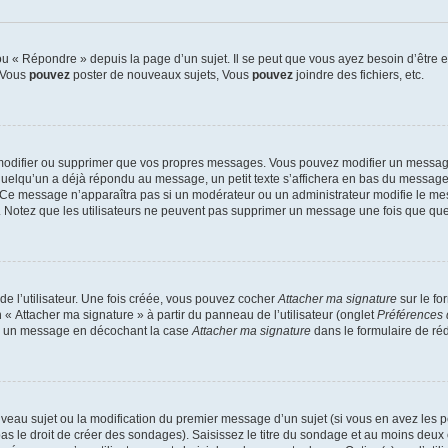
 « Répondre » depuis la page d’un sujet. Il se peut que vous ayez besoin d’être e
: Vous
pouvez
poster de nouveaux sujets, Vous
pouvez
joindre des fichiers, etc.
modifier ou supprimer que vos propres messages. Vous pouvez modifier un message
lqu’un a déjà répondu au message, un petit texte s’affichera en bas du message ind
n. Ce message n’apparaîtra pas si un modérateur ou un administrateur modifie le mes
ive. Notez que les utilisateurs ne peuvent pas supprimer un message une fois que qu
e l’utilisateur. Une fois créée, vous pouvez cocher
Attacher ma signature
sur le fo
 « Attacher ma signature » à partir du panneau de l’utilisateur (onglet
Préférences 
 à un message en décochant la case
Attacher ma signature
dans le formulaire de ré
ouveau sujet ou la modification du premier message d’un sujet (si vous en avez les p
 le droit de créer des sondages). Saisissez le titre du sondage et au moins deux o