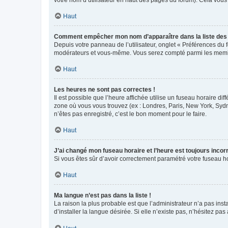
votre nom d’utilisateur en haut des pages du forum). Cela vous
Haut
Comment empêcher mon nom d’apparaître dans la liste de
Depuis votre panneau de l’utilisateur, onglet « Préférences du 
modérateurs et vous-même. Vous serez compté parmi les membr
Haut
Les heures ne sont pas correctes !
Il est possible que l’heure affichée utilise un fuseau horaire d
zone où vous vous trouvez (ex : Londres, Paris, New York, Syd
n’êtes pas enregistré, c’est le bon moment pour le faire.
Haut
J’ai changé mon fuseau horaire et l’heure est toujours incorr
Si vous êtes sûr d’avoir correctement paramétré votre fuseau hor
Haut
Ma langue n’est pas dans la liste !
La raison la plus probable est que l’administrateur n’a pas i
d’installer la langue désirée. Si elle n’existe pas, n’hésitez pa