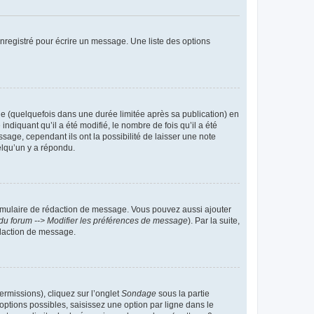
nregistré pour écrire un message. Une liste des options
 (quelquefois dans une durée limitée après sa publication) en
iquant qu’il a été modifié, le nombre de fois qu’il a été
sage, cependant ils ont la possibilité de laisser une note
elqu’un y a répondu.
rmulaire de rédaction de message. Vous pouvez aussi ajouter
du forum --> Modifier les préférences de message
). Par la suite,
daction de message.
ermissions), cliquez sur l’onglet
Sondage
sous la partie
ptions possibles, saisissez une option par ligne dans le