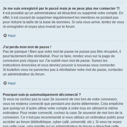
Je me suis enregistré par le passé mais je ne peux plus me connecter ?!
Il est possible qu’un administrateur ait désactivé ou supprimé votre compte. En
effet, il est courant de supprimer régulièrement les membres ne postant pas
pour réduire la taille de la base de données. Si cela vous arrive, tentez de vous
ré-enregistrer et soyez plus investi sur le forum.
Haut
J’ai perdu mon mot de passe !
Pas de panique ! Bien que votre mot de passe ne puisse pas être récupéré, il
peut facilement être réinitialisé. Pour ce faire, rendez vous sur la page de
connexion puis cliquez sur
J’ai oublié mon mot de passe
. Suivez les
instructions énoncées et vous devriez pouvoir à nouveau vous connecter.
Si toutefois vous ne parveniez pas à réinitialiser votre mot de passe, contactez
un administrateur du forum.
Haut
Pourquoi suis-je automatiquement déconnecté ?
Si vous ne cochez pas la case
Se souvenir de moi
lors de votre connexion,
vous ne resterez connecté que pendant une durée déterminée. Cela empêche
que quelqu’un d’autre utilise votre compte à votre insu en utilisant le même
ordinateur. Pour rester connecté, cochez la case
Se souvenir de moi
lors de la
connexion. Ce n’est pas recommandé si vous utilisez un ordinateur public pour
accéder au forum (bibliothèque, cyber-café, université, etc.). Si vous ne voyez
pas cette case, cela signifie qu’un administrateur du forum a désactivé cette