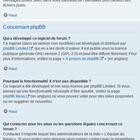
messages privés, allez dans votre panneau de l’utilisateur puis
Gestion des
fichiers joints
.
Haut
Concernant phpBB
Qui a développé ce logiciel de forum ?
Ce logiciel (dans sa version non modifiée) est développé et distribué par
phpBB Limited
, qui en a les droits d’auteur. Il est publié sous la licence
publique générale GNU version 2 (GPL-2.0) et peut être diffusé librement. Pour
plus d’informations, visitez la page «
À propos de phpBB
» (en anglais).
Haut
Pourquoi la fonctionnalité X n’est pas disponible ?
Ce logiciel a été développé et mis sous licence par phpBB Limited. Si vous
pensez qu’une fonctionnalité nécessite d’être ajoutée, visitez la page
phpBB Ideas
(en anglais) où vous pouvez voter pour des idées proposées
ou en suggérer de nouvelles.
Haut
Qui contacter pour les abus ou les questions légales concernant ce
forum ?
Contactez n’importe lequel des administrateurs de la liste « L’équipe du
forum ». Si vous restez sans réponse alors prenez contact avec le propriétaire