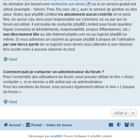
du domaine (en faisant une
recherche sur whois
) ou si un service gratuit est
utilisé (exemple : Yahoo!, Free, f2s.com, etc.), avec le service de gestion ou des
abus. Notez que phpBB Limited
n’a absolument aucun contrôle
et ne peut
être, en aucun cas, tenu pour responsable sur
comment
,
où
ou
par qui
ce
forum est utilisé. Il est inutile de contacter phpBB Limited pour toute question
légale (cessions et désistements, responsabilité, propos diffamatoires, etc.)
non directement liée
au site Internet phpbb.com ou au logiciel phpBB lui-
même. Si vous adressez un courriel au groupe phpBB à propos de l’utilisation
par une tierce partie
de ce logiciel vous devez vous attendre à une réponse
très courte voire à aucune réponse du tout.
Haut
Comment puis-je contacter un administrateur du forum ?
Pour l’ensemble des utilisateurs du forum, vous pouvez utiliser le lien « Nous
contacter », si ce dernier a été activé par un administrateur.
Pour les membres du forum, vous pouvez également utiliser le lien « L’équipe
du forum ».
Haut
Aller à
Accueil
Portail
Index du forum
Développé par
phpBB
® Forum Software © phpBB Limited