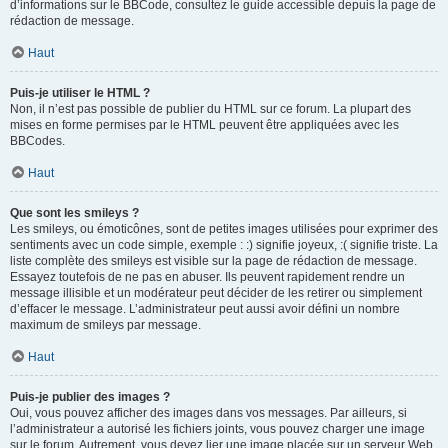
d’informations sur le BBCode, consultez le guide accessible depuis la page de
rédaction de message.
Haut
Puis-je utiliser le HTML ?
Non, il n’est pas possible de publier du HTML sur ce forum. La plupart des
mises en forme permises par le HTML peuvent être appliquées avec les
BBCodes.
Haut
Que sont les smileys ?
Les smileys, ou émoticônes, sont de petites images utilisées pour exprimer des
sentiments avec un code simple, exemple : :) signifie joyeux, :( signifie triste. La
liste complète des smileys est visible sur la page de rédaction de message.
Essayez toutefois de ne pas en abuser. Ils peuvent rapidement rendre un
message illisible et un modérateur peut décider de les retirer ou simplement
d’effacer le message. L’administrateur peut aussi avoir défini un nombre
maximum de smileys par message.
Haut
Puis-je publier des images ?
Oui, vous pouvez afficher des images dans vos messages. Par ailleurs, si
l’administrateur a autorisé les fichiers joints, vous pouvez charger une image
sur le forum. Autrement, vous devez lier une image placée sur un serveur Web