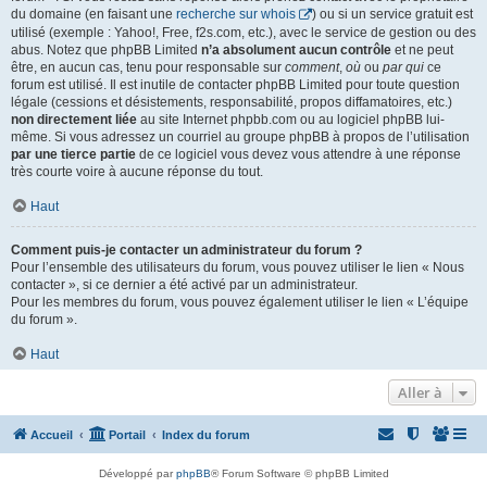
du domaine (en faisant une
recherche sur whois
) ou si un service gratuit est
utilisé (exemple : Yahoo!, Free, f2s.com, etc.), avec le service de gestion ou des
abus. Notez que phpBB Limited
n’a absolument aucun contrôle
et ne peut
être, en aucun cas, tenu pour responsable sur
comment
,
où
ou
par qui
ce
forum est utilisé. Il est inutile de contacter phpBB Limited pour toute question
légale (cessions et désistements, responsabilité, propos diffamatoires, etc.)
non directement liée
au site Internet phpbb.com ou au logiciel phpBB lui-
même. Si vous adressez un courriel au groupe phpBB à propos de l’utilisation
par une tierce partie
de ce logiciel vous devez vous attendre à une réponse
très courte voire à aucune réponse du tout.
Haut
Comment puis-je contacter un administrateur du forum ?
Pour l’ensemble des utilisateurs du forum, vous pouvez utiliser le lien « Nous
contacter », si ce dernier a été activé par un administrateur.
Pour les membres du forum, vous pouvez également utiliser le lien « L’équipe
du forum ».
Haut
Aller à
Accueil
Portail
Index du forum
Développé par
phpBB
® Forum Software © phpBB Limited