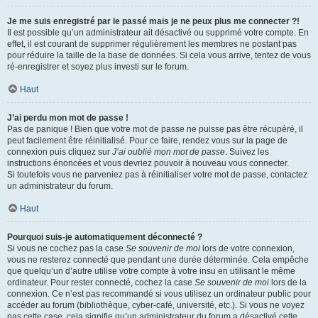
Je me suis enregistré par le passé mais je ne peux plus me connecter ?!
Il est possible qu’un administrateur ait désactivé ou supprimé votre compte. En
effet, il est courant de supprimer régulièrement les membres ne postant pas
pour réduire la taille de la base de données. Si cela vous arrive, tentez de vous
ré-enregistrer et soyez plus investi sur le forum.
Haut
J’ai perdu mon mot de passe !
Pas de panique ! Bien que votre mot de passe ne puisse pas être récupéré, il
peut facilement être réinitialisé. Pour ce faire, rendez vous sur la page de
connexion puis cliquez sur
J’ai oublié mon mot de passe
. Suivez les
instructions énoncées et vous devriez pouvoir à nouveau vous connecter.
Si toutefois vous ne parveniez pas à réinitialiser votre mot de passe, contactez
un administrateur du forum.
Haut
Pourquoi suis-je automatiquement déconnecté ?
Si vous ne cochez pas la case
Se souvenir de moi
lors de votre connexion,
vous ne resterez connecté que pendant une durée déterminée. Cela empêche
que quelqu’un d’autre utilise votre compte à votre insu en utilisant le même
ordinateur. Pour rester connecté, cochez la case
Se souvenir de moi
lors de la
connexion. Ce n’est pas recommandé si vous utilisez un ordinateur public pour
accéder au forum (bibliothèque, cyber-café, université, etc.). Si vous ne voyez
pas cette case, cela signifie qu’un administrateur du forum a désactivé cette