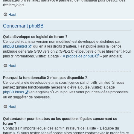
messages privés, allez dans votre panneau de l’utilisateur puis
Gestion des
fichiers joints
.
Haut
Concernant phpBB
Qui a développé ce logiciel de forum ?
Ce logiciel (dans sa version non modifiée) est développé et distribué par
phpBB Limited
, qui en a les droits d’auteur. Il est publié sous la licence
publique générale GNU version 2 (GPL-2.0) et peut être diffusé librement. Pour
plus d’informations, visitez la page «
À propos de phpBB
» (en anglais).
Haut
Pourquoi la fonctionnalité X n’est pas disponible ?
Ce logiciel a été développé et mis sous licence par phpBB Limited. Si vous
pensez qu’une fonctionnalité nécessite d’être ajoutée, visitez la page
phpBB Ideas
(en anglais) où vous pouvez voter pour des idées proposées
ou en suggérer de nouvelles.
Haut
Qui contacter pour les abus ou les questions légales concernant ce
forum ?
Contactez n’importe lequel des administrateurs de la liste « L’équipe du
forum ». Si vous restez sans réponse alors prenez contact avec le propriétaire