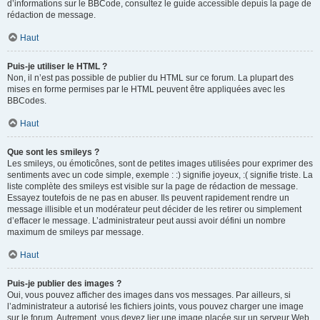
d’informations sur le BBCode, consultez le guide accessible depuis la page de
rédaction de message.
Haut
Puis-je utiliser le HTML ?
Non, il n’est pas possible de publier du HTML sur ce forum. La plupart des
mises en forme permises par le HTML peuvent être appliquées avec les
BBCodes.
Haut
Que sont les smileys ?
Les smileys, ou émoticônes, sont de petites images utilisées pour exprimer des
sentiments avec un code simple, exemple : :) signifie joyeux, :( signifie triste. La
liste complète des smileys est visible sur la page de rédaction de message.
Essayez toutefois de ne pas en abuser. Ils peuvent rapidement rendre un
message illisible et un modérateur peut décider de les retirer ou simplement
d’effacer le message. L’administrateur peut aussi avoir défini un nombre
maximum de smileys par message.
Haut
Puis-je publier des images ?
Oui, vous pouvez afficher des images dans vos messages. Par ailleurs, si
l’administrateur a autorisé les fichiers joints, vous pouvez charger une image
sur le forum. Autrement, vous devez lier une image placée sur un serveur Web