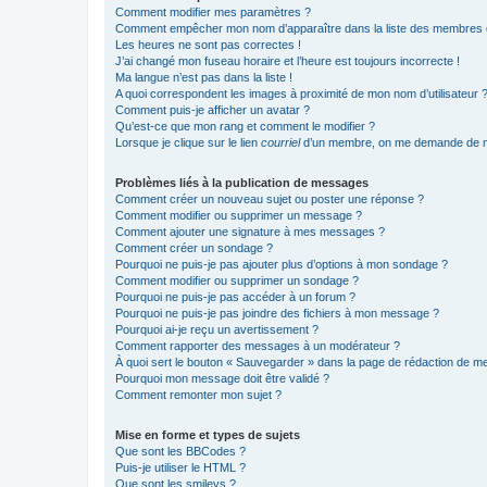
Comment modifier mes paramètres ?
Comment empêcher mon nom d’apparaître dans la liste des membres
Les heures ne sont pas correctes !
J’ai changé mon fuseau horaire et l’heure est toujours incorrecte !
Ma langue n’est pas dans la liste !
A quoi correspondent les images à proximité de mon nom d’utilisateur 
Comment puis-je afficher un avatar ?
Qu’est-ce que mon rang et comment le modifier ?
Lorsque je clique sur le lien
courriel
d’un membre, on me demande de m
Problèmes liés à la publication de messages
Comment créer un nouveau sujet ou poster une réponse ?
Comment modifier ou supprimer un message ?
Comment ajouter une signature à mes messages ?
Comment créer un sondage ?
Pourquoi ne puis-je pas ajouter plus d’options à mon sondage ?
Comment modifier ou supprimer un sondage ?
Pourquoi ne puis-je pas accéder à un forum ?
Pourquoi ne puis-je pas joindre des fichiers à mon message ?
Pourquoi ai-je reçu un avertissement ?
Comment rapporter des messages à un modérateur ?
À quoi sert le bouton « Sauvegarder » dans la page de rédaction de 
Pourquoi mon message doit être validé ?
Comment remonter mon sujet ?
Mise en forme et types de sujets
Que sont les BBCodes ?
Puis-je utiliser le HTML ?
Que sont les smileys ?