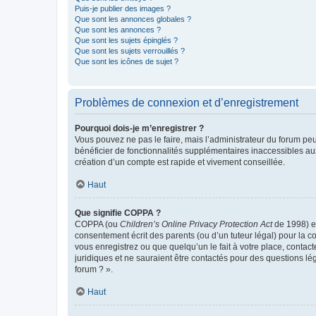
Puis-je publier des images ?
Que sont les annonces globales ?
Que sont les annonces ?
Que sont les sujets épinglés ?
Que sont les sujets verrouillés ?
Que sont les icônes de sujet ?
Problèmes de connexion et d’enregistrement
Pourquoi dois-je m’enregistrer ?
Vous pouvez ne pas le faire, mais l’administrateur du forum peu
bénéficier de fonctionnalités supplémentaires inaccessibles au
création d’un compte est rapide et vivement conseillée.
Haut
Que signifie COPPA ?
COPPA (ou
Children’s Online Privacy Protection Act
de 1998) es
consentement écrit des parents (ou d’un tuteur légal) pour la c
vous enregistrez ou que quelqu’un le fait à votre place, contac
juridiques et ne sauraient être contactés pour des questions lé
forum ? ».
Haut