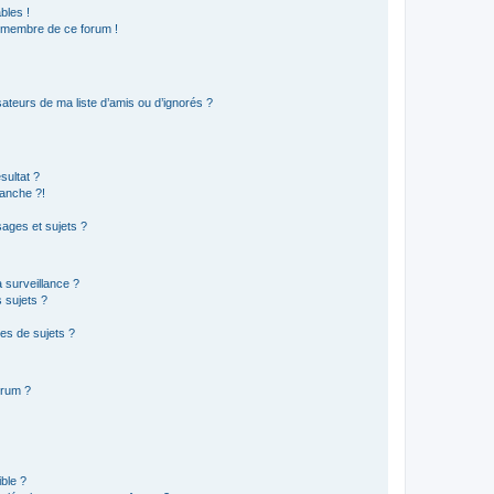
bles !
n membre de ce forum !
ateurs de ma liste d’amis ou d’ignorés ?
sultat ?
anche ?!
ages et sujets ?
a surveillance ?
 sujets ?
es de sujets ?
orum ?
ible ?