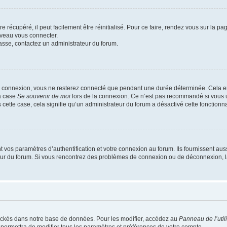
 récupéré, il peut facilement être réinitialisé. Pour ce faire, rendez vous sur la p
uveau vous connecter.
passe, contactez un administrateur du forum.
e connexion, vous ne resterez connecté que pendant une durée déterminée. Cela em
la case
Se souvenir de moi
lors de la connexion. Ce n’est pas recommandé si vous u
s cette case, cela signifie qu’un administrateur du forum a désactivé cette fonctionna
os paramètres d’authentification et votre connexion au forum. Ils fournissent aussi
teur du forum. Si vous rencontrez des problèmes de connexion ou de déconnexion, l
ockés dans notre base de données. Pour les modifier, accédez au
Panneau de l’util