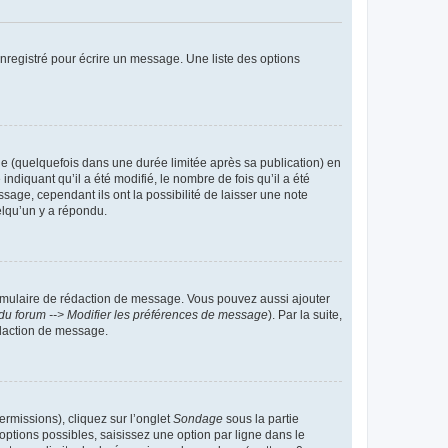
nregistré pour écrire un message. Une liste des options
 (quelquefois dans une durée limitée après sa publication) en
iquant qu’il a été modifié, le nombre de fois qu’il a été
sage, cependant ils ont la possibilité de laisser une note
elqu’un y a répondu.
rmulaire de rédaction de message. Vous pouvez aussi ajouter
du forum --> Modifier les préférences de message
). Par la suite,
daction de message.
ermissions), cliquez sur l’onglet
Sondage
sous la partie
ptions possibles, saisissez une option par ligne dans le