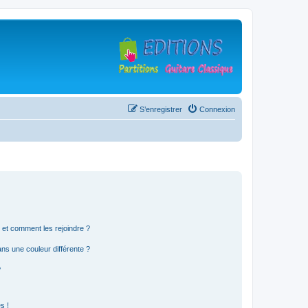
S’enregistrer
Connexion
s et comment les rejoindre ?
s une couleur différente ?
?
s !