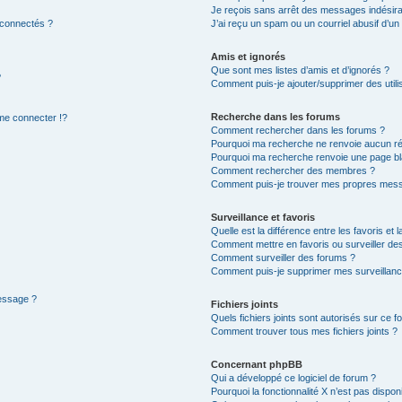
Je reçois sans arrêt des messages indésira
 connectés ?
J’ai reçu un spam ou un courriel abusif d’u
Amis et ignorés
Que sont mes listes d’amis et d’ignorés ?
?
Comment puis-je ajouter/supprimer des utilis
Recherche dans les forums
e connecter !?
Comment rechercher dans les forums ?
Pourquoi ma recherche ne renvoie aucun ré
Pourquoi ma recherche renvoie une page bl
Comment rechercher des membres ?
Comment puis-je trouver mes propres mess
Surveillance et favoris
Quelle est la différence entre les favoris et l
Comment mettre en favoris ou surveiller des
Comment surveiller des forums ?
Comment puis-je supprimer mes surveillanc
message ?
Fichiers joints
Quels fichiers joints sont autorisés sur ce f
Comment trouver tous mes fichiers joints ?
Concernant phpBB
Qui a développé ce logiciel de forum ?
Pourquoi la fonctionnalité X n’est pas dispon