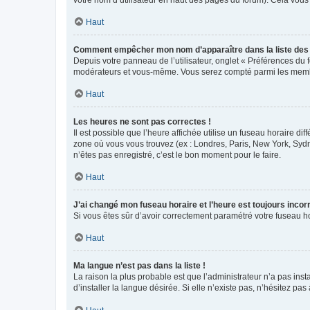
votre nom d’utilisateur en haut des pages du forum). Cela vous
Haut
Comment empêcher mon nom d’apparaître dans la liste de
Depuis votre panneau de l’utilisateur, onglet « Préférences du 
modérateurs et vous-même. Vous serez compté parmi les membr
Haut
Les heures ne sont pas correctes !
Il est possible que l’heure affichée utilise un fuseau horaire d
zone où vous vous trouvez (ex : Londres, Paris, New York, Syd
n’êtes pas enregistré, c’est le bon moment pour le faire.
Haut
J’ai changé mon fuseau horaire et l’heure est toujours incorr
Si vous êtes sûr d’avoir correctement paramétré votre fuseau hor
Haut
Ma langue n’est pas dans la liste !
La raison la plus probable est que l’administrateur n’a pas i
d’installer la langue désirée. Si elle n’existe pas, n’hésitez pa