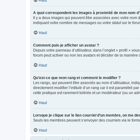
Haut
A quoi correspondent les images à proximité de mon nom d’u
Il y a deux images qui peuvent être associées avec votre nom d’
indiquant votre nombre de messages ou votre statut sur le fo
Haut
Comment puis-je afficher un avatar ?
Depuis votre panneau d’utilisateur, dans l’onglet « profil » vou
forum peut activer ou non les avatars et décider de la manière d
Haut
Qu’est-ce que mon rang et comment le modifier ?
Les rangs, qui peuvent être associés au nom d’utilisateur, ind
directement modifier l’intitulé d’un rang car il est paramétré p
cette pratique est rarement tolérée et un modérateur (ou un ad
Haut
Lorsque je clique sur le lien
courriel
d’un membre, on me de
Seuls les membres peuvent s’envoyer des courriels via le formulai
Haut