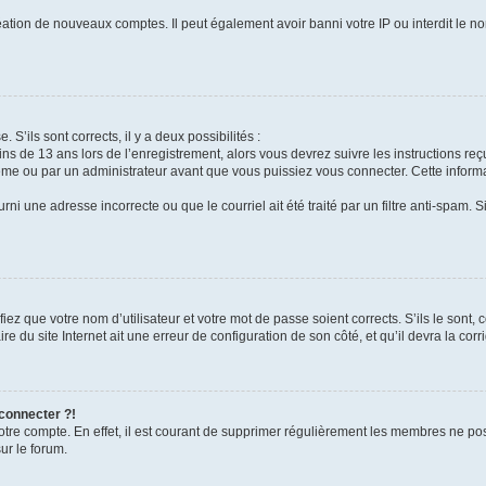
réation de nouveaux comptes. Il peut également avoir banni votre IP ou interdit le no
 S’ils sont corrects, il y a deux possibilités :
ins de 13 ans lors de l’enregistrement, alors vous devrez suivre les instructions r
me ou par un administrateur avant que vous puissiez vous connecter. Cette informat
rni une adresse incorrecte ou que le courriel ait été traité par un filtre anti-spam. S
iez que votre nom d’utilisateur et votre mot de passe soient corrects. S’ils le sont,
e du site Internet ait une erreur de configuration de son côté, et qu’il devra la corri
 connecter ?!
votre compte. En effet, il est courant de supprimer régulièrement les membres ne pos
ur le forum.