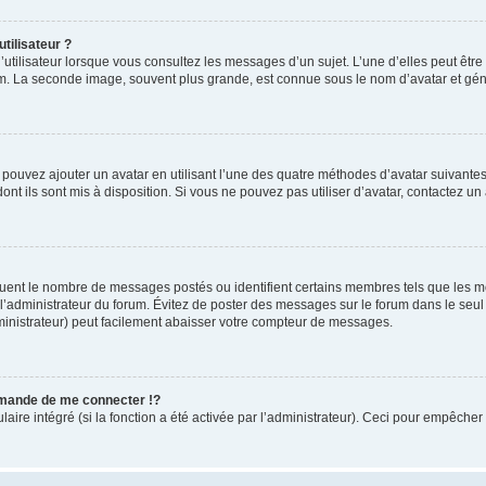
tilisateur ?
utilisateur lorsque vous consultez les messages d’un sujet. L’une d’elles peut êtr
rum. La seconde image, souvent plus grande, est connue sous le nom d’avatar et 
s pouvez ajouter un avatar en utilisant l’une des quatre méthodes d’avatar suivantes 
ont ils sont mis à disposition. Si vous ne pouvez pas utiliser d’avatar, contactez un
iquent le nombre de messages postés ou identifient certains membres tels que les 
ar l’administrateur du forum. Évitez de poster des messages sur le forum dans le seu
ministrateur) peut facilement abaisser votre compteur de messages.
mande de me connecter !?
re intégré (si la fonction a été activée par l’administrateur). Ceci pour empêcher l’u