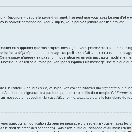
 « Répondre » depuis la page d’un sujet. Il se peut que vous ayez besoin d’être e
: Vous
pouvez
poster de nouveaux sujets, Vous
pouvez
joindre des fichiers, etc.
modifier ou supprimer que vos propres messages. Vous pouvez modifier un message
lqu’un a déjà répondu au message, un petit texte s’affichera en bas du message ind
n. Ce message n’apparaîtra pas si un modérateur ou un administrateur modifie le mes
ive. Notez que les utilisateurs ne peuvent pas supprimer un message une fois que qu
e l’utilisateur. Une fois créée, vous pouvez cocher
Attacher ma signature
sur le fo
 « Attacher ma signature » à partir du panneau de l’utilisateur (onglet
Préférences 
 à un message en décochant la case
Attacher ma signature
dans le formulaire de ré
ouveau sujet ou la modification du premier message d’un sujet (si vous en avez les p
 le droit de créer des sondages). Saisissez le titre du sondage et au moins deux o