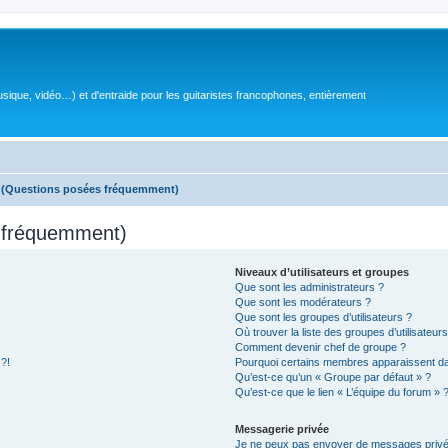
sique, vidéo…) et d'entraide pour les guitaristes francophones, entièrement
s (Questions posées fréquemment)
s fréquemment)
Niveaux d’utilisateurs et groupes
Que sont les administrateurs ?
Que sont les modérateurs ?
Que sont les groupes d’utilisateurs ?
Où trouver la liste des groupes d’utilisateur
Comment devenir chef de groupe ?
 ?!
Pourquoi certains membres apparaissent dan
Qu’est-ce qu’un « Groupe par défaut » ?
Qu’est-ce que le lien « L’équipe du forum » 
Messagerie privée
Je ne peux pas envoyer de messages privé