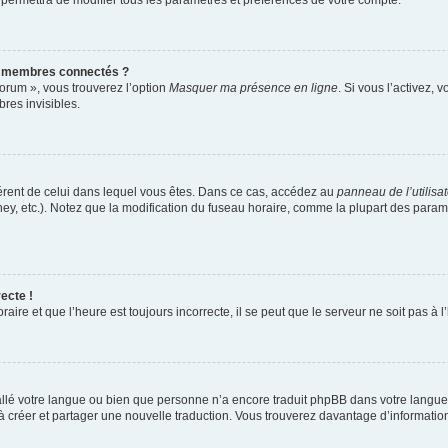
 permettra de modifier tous les paramètres et préférences de votre compte.
s membres connectés ?
forum », vous trouverez l’option
Masquer ma présence en ligne
. Si vous l’activez, 
es invisibles.
ifférent de celui dans lequel vous êtes. Dans ce cas, accédez au
panneau de l’utilisa
ney, etc.). Notez que la modification du fuseau horaire, comme la plupart des para
ecte !
aire et que l’heure est toujours incorrecte, il se peut que le serveur ne soit pas à
nstallé votre langue ou bien que personne n’a encore traduit phpBB dans votre lang
s à créer et partager une nouvelle traduction. Vous trouverez davantage d’information