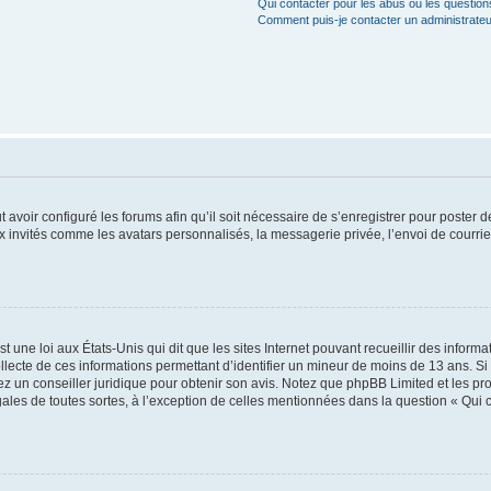
Qui contacter pour les abus ou les questio
Comment puis-je contacter un administrateu
t avoir configuré les forums afin qu’il soit nécessaire de s’enregistrer pour poster
x invités comme les avatars personnalisés, la messagerie privée, l’envoi de courri
t une loi aux États-Unis qui dit que les sites Internet pouvant recueillir des infor
ollecte de ces informations permettant d’identifier un mineur de moins de 13 ans. S
tez un conseiller juridique pour obtenir son avis. Notez que phpBB Limited et les pr
gales de toutes sortes, à l’exception de celles mentionnées dans la question « Qui