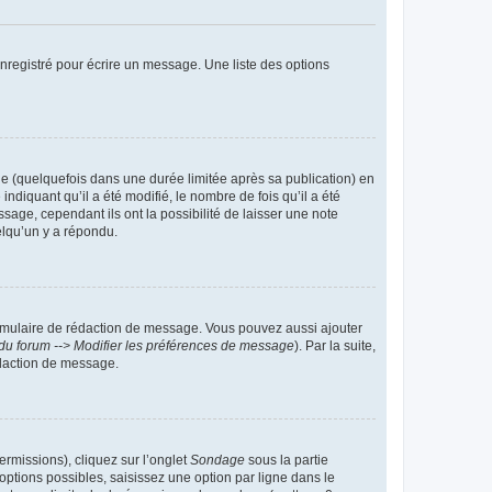
nregistré pour écrire un message. Une liste des options
 (quelquefois dans une durée limitée après sa publication) en
iquant qu’il a été modifié, le nombre de fois qu’il a été
sage, cependant ils ont la possibilité de laisser une note
elqu’un y a répondu.
rmulaire de rédaction de message. Vous pouvez aussi ajouter
du forum --> Modifier les préférences de message
). Par la suite,
daction de message.
ermissions), cliquez sur l’onglet
Sondage
sous la partie
ptions possibles, saisissez une option par ligne dans le