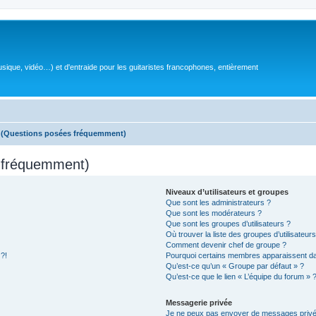
sique, vidéo…) et d'entraide pour les guitaristes francophones, entièrement
s (Questions posées fréquemment)
s fréquemment)
Niveaux d’utilisateurs et groupes
Que sont les administrateurs ?
Que sont les modérateurs ?
Que sont les groupes d’utilisateurs ?
Où trouver la liste des groupes d’utilisateur
Comment devenir chef de groupe ?
 ?!
Pourquoi certains membres apparaissent dan
Qu’est-ce qu’un « Groupe par défaut » ?
Qu’est-ce que le lien « L’équipe du forum » 
Messagerie privée
Je ne peux pas envoyer de messages privé