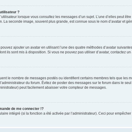
tilisateur ?
utilisateur lorsque vous consultez les messages d’un sujet. L’une d’elles peut êtr
rum. La seconde image, souvent plus grande, est connue sous le nom d’avatar et 
s pouvez ajouter un avatar en utilisant l’une des quatre méthodes d’avatar suivantes 
ont ils sont mis à disposition. Si vous ne pouvez pas utiliser d’avatar, contactez un
iquent le nombre de messages postés ou identifient certains membres tels que les 
ar l’administrateur du forum. Évitez de poster des messages sur le forum dans le seu
ministrateur) peut facilement abaisser votre compteur de messages.
mande de me connecter !?
re intégré (si la fonction a été activée par l’administrateur). Ceci pour empêcher l’u