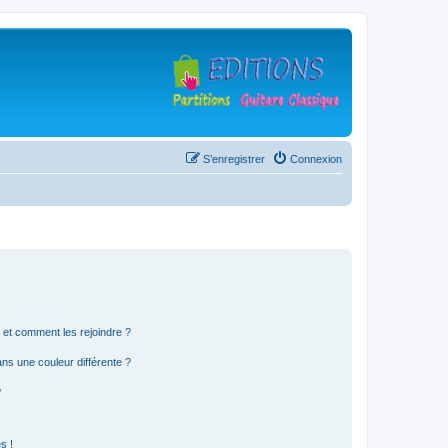
S’enregistrer
Connexion
s et comment les rejoindre ?
s une couleur différente ?
?
s !