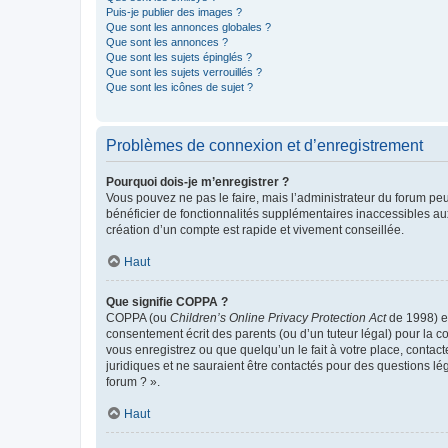
Puis-je publier des images ?
Que sont les annonces globales ?
Que sont les annonces ?
Que sont les sujets épinglés ?
Que sont les sujets verrouillés ?
Que sont les icônes de sujet ?
Problèmes de connexion et d’enregistrement
Pourquoi dois-je m’enregistrer ?
Vous pouvez ne pas le faire, mais l’administrateur du forum peu
bénéficier de fonctionnalités supplémentaires inaccessibles au
création d’un compte est rapide et vivement conseillée.
Haut
Que signifie COPPA ?
COPPA (ou
Children’s Online Privacy Protection Act
de 1998) es
consentement écrit des parents (ou d’un tuteur légal) pour la c
vous enregistrez ou que quelqu’un le fait à votre place, contac
juridiques et ne sauraient être contactés pour des questions lé
forum ? ».
Haut