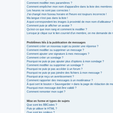
Comment modifier mes paramètres ?
Comment empêcher mon nom d’apparaître dans la liste des membres
Les heures ne sont pas correctes !
J’ai changé mon fuseau horaire et l’heure est toujours incorrecte !
Ma langue n’est pas dans la liste !
A quoi correspondent les images à proximité de mon nom d’utilisateur 
Comment puis-je afficher un avatar ?
Qu’est-ce que mon rang et comment le modifier ?
Lorsque je clique sur le lien
courriel
d’un membre, on me demande de m
Problèmes liés à la publication de messages
Comment créer un nouveau sujet ou poster une réponse ?
Comment modifier ou supprimer un message ?
Comment ajouter une signature à mes messages ?
Comment créer un sondage ?
Pourquoi ne puis-je pas ajouter plus d’options à mon sondage ?
Comment modifier ou supprimer un sondage ?
Pourquoi ne puis-je pas accéder à un forum ?
Pourquoi ne puis-je pas joindre des fichiers à mon message ?
Pourquoi ai-je reçu un avertissement ?
Comment rapporter des messages à un modérateur ?
À quoi sert le bouton « Sauvegarder » dans la page de rédaction de 
Pourquoi mon message doit être validé ?
Comment remonter mon sujet ?
Mise en forme et types de sujets
Que sont les BBCodes ?
Puis-je utiliser le HTML ?
Que sont les smileys ?