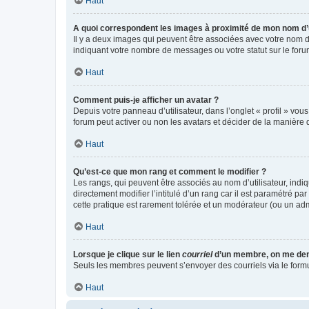
Haut
A quoi correspondent les images à proximité de mon nom d’u
Il y a deux images qui peuvent être associées avec votre nom d’
indiquant votre nombre de messages ou votre statut sur le fo
Haut
Comment puis-je afficher un avatar ?
Depuis votre panneau d’utilisateur, dans l’onglet « profil » vou
forum peut activer ou non les avatars et décider de la manière d
Haut
Qu’est-ce que mon rang et comment le modifier ?
Les rangs, qui peuvent être associés au nom d’utilisateur, ind
directement modifier l’intitulé d’un rang car il est paramétré p
cette pratique est rarement tolérée et un modérateur (ou un ad
Haut
Lorsque je clique sur le lien
courriel
d’un membre, on me de
Seuls les membres peuvent s’envoyer des courriels via le formulai
Haut