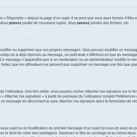
 « Répondre » depuis la page d’un sujet. Il se peut que vous ayez besoin d’être e
: Vous
pouvez
poster de nouveaux sujets, Vous
pouvez
joindre des fichiers, etc.
modifier ou supprimer que vos propres messages. Vous pouvez modifier un message
lqu’un a déjà répondu au message, un petit texte s’affichera en bas du message ind
n. Ce message n’apparaîtra pas si un modérateur ou un administrateur modifie le mes
ive. Notez que les utilisateurs ne peuvent pas supprimer un message une fois que qu
e l’utilisateur. Une fois créée, vous pouvez cocher
Attacher ma signature
sur le fo
 « Attacher ma signature » à partir du panneau de l’utilisateur (onglet
Préférences 
 à un message en décochant la case
Attacher ma signature
dans le formulaire de ré
ouveau sujet ou la modification du premier message d’un sujet (si vous en avez les p
 le droit de créer des sondages). Saisissez le titre du sondage et au moins deux o