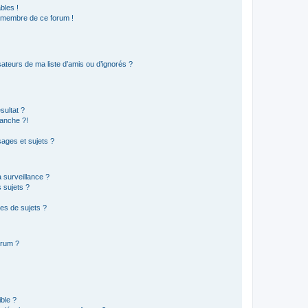
bles !
n membre de ce forum !
ateurs de ma liste d’amis ou d’ignorés ?
sultat ?
anche ?!
ages et sujets ?
a surveillance ?
 sujets ?
es de sujets ?
orum ?
ible ?