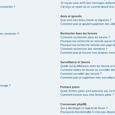
Je reçois sans arrêt des messages indésira
 connectés ?
J’ai reçu un spam ou un courriel abusif d’u
Amis et ignorés
Que sont mes listes d’amis et d’ignorés ?
?
Comment puis-je ajouter/supprimer des utilis
Recherche dans les forums
e connecter !?
Comment rechercher dans les forums ?
Pourquoi ma recherche ne renvoie aucun ré
Pourquoi ma recherche renvoie une page bl
Comment rechercher des membres ?
Comment puis-je trouver mes propres mess
Surveillance et favoris
Quelle est la différence entre les favoris et l
Comment mettre en favoris ou surveiller des
Comment surveiller des forums ?
Comment puis-je supprimer mes surveillanc
message ?
Fichiers joints
Quels fichiers joints sont autorisés sur ce f
Comment trouver tous mes fichiers joints ?
Concernant phpBB
Qui a développé ce logiciel de forum ?
Pourquoi la fonctionnalité X n’est pas dispon