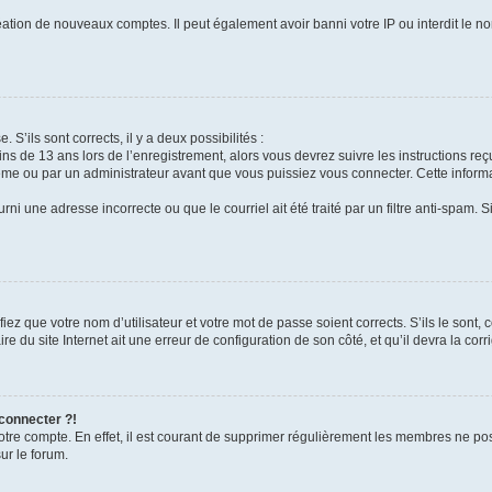
réation de nouveaux comptes. Il peut également avoir banni votre IP ou interdit le no
 S’ils sont corrects, il y a deux possibilités :
ins de 13 ans lors de l’enregistrement, alors vous devrez suivre les instructions r
me ou par un administrateur avant que vous puissiez vous connecter. Cette informat
rni une adresse incorrecte ou que le courriel ait été traité par un filtre anti-spam. S
iez que votre nom d’utilisateur et votre mot de passe soient corrects. S’ils le sont,
e du site Internet ait une erreur de configuration de son côté, et qu’il devra la corri
 connecter ?!
votre compte. En effet, il est courant de supprimer régulièrement les membres ne pos
ur le forum.