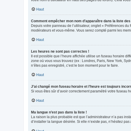
votre nom d’utilisateur en haut des pages du forum). Cela vous
Haut
Comment empêcher mon nom d’apparaître dans la liste de
Depuis votre panneau de l’utilisateur, onglet « Préférences du 
modérateurs et vous-même. Vous serez compté parmi les membr
Haut
Les heures ne sont pas correctes !
Il est possible que l’heure affichée utilise un fuseau horaire d
zone où vous vous trouvez (ex : Londres, Paris, New York, Syd
n’êtes pas enregistré, c’est le bon moment pour le faire.
Haut
J’ai changé mon fuseau horaire et l’heure est toujours incorr
Si vous êtes sûr d’avoir correctement paramétré votre fuseau hor
Haut
Ma langue n’est pas dans la liste !
La raison la plus probable est que l’administrateur n’a pas i
d’installer la langue désirée. Si elle n’existe pas, n’hésitez pa