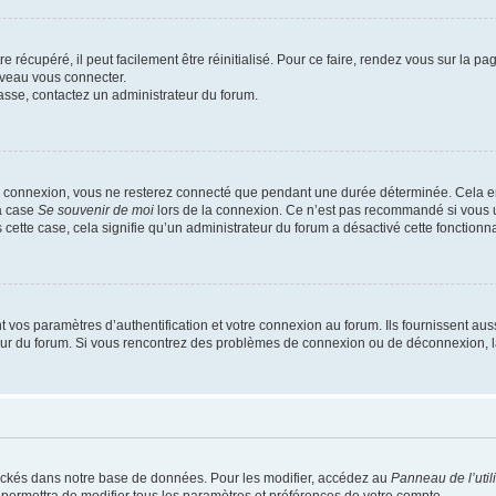
 récupéré, il peut facilement être réinitialisé. Pour ce faire, rendez vous sur la p
uveau vous connecter.
passe, contactez un administrateur du forum.
e connexion, vous ne resterez connecté que pendant une durée déterminée. Cela em
la case
Se souvenir de moi
lors de la connexion. Ce n’est pas recommandé si vous u
s cette case, cela signifie qu’un administrateur du forum a désactivé cette fonctionna
os paramètres d’authentification et votre connexion au forum. Ils fournissent aussi
teur du forum. Si vous rencontrez des problèmes de connexion ou de déconnexion, l
ockés dans notre base de données. Pour les modifier, accédez au
Panneau de l’util