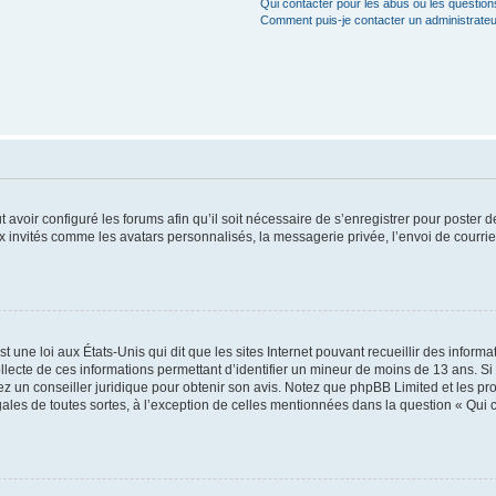
Qui contacter pour les abus ou les questio
Comment puis-je contacter un administrateu
t avoir configuré les forums afin qu’il soit nécessaire de s’enregistrer pour poster
x invités comme les avatars personnalisés, la messagerie privée, l’envoi de courri
t une loi aux États-Unis qui dit que les sites Internet pouvant recueillir des infor
ollecte de ces informations permettant d’identifier un mineur de moins de 13 ans. S
tez un conseiller juridique pour obtenir son avis. Notez que phpBB Limited et les pr
gales de toutes sortes, à l’exception de celles mentionnées dans la question « Qui