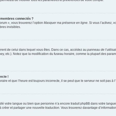
 permettra de modifier tous les paramètres et préférences de votre compte.
s membres connectés ?
forum », vous trouverez l’option
Masquer ma présence en ligne
. Si vous l’activez, 
es invisibles.
ifférent de celui dans lequel vous êtes. Dans ce cas, accédez au
panneau de l’utilisa
ney, etc.). Notez que la modification du fuseau horaire, comme la plupart des para
ecte !
aire et que l’heure est toujours incorrecte, il se peut que le serveur ne soit pas à
nstallé votre langue ou bien que personne n’a encore traduit phpBB dans votre lang
s à créer et partager une nouvelle traduction. Vous trouverez davantage d’information