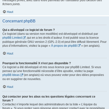
messages privés, allez dans votre panneau de l’utilisateur puis
Gestion des
fichiers joints
.
Haut
Concernant phpBB
Qui a développé ce logiciel de forum ?
Ce logiciel (dans sa version non modifiée) est développé et distribué par
phpBB Limited
, qui en a les droits d’auteur. Il est publié sous la licence
publique générale GNU version 2 (GPL-2.0) et peut être diffusé librement. Pour
plus d’informations, visitez la page «
À propos de phpBB
» (en anglais).
Haut
Pourquoi la fonctionnalité X n’est pas disponible ?
Ce logiciel a été développé et mis sous licence par phpBB Limited. Si vous
pensez qu’une fonctionnalité nécessite d’être ajoutée, visitez la page
phpBB Ideas
(en anglais) où vous pouvez voter pour des idées proposées
ou en suggérer de nouvelles.
Haut
Qui contacter pour les abus ou les questions légales concernant ce
forum ?
Contactez n’importe lequel des administrateurs de la liste « L’équipe du
forum ». Si vous restez sans réponse alors prenez contact avec le propriétaire