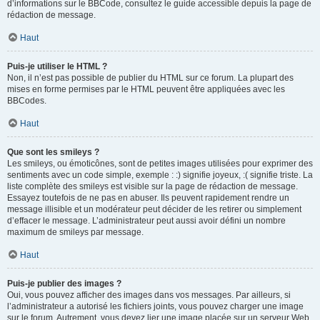
d’informations sur le BBCode, consultez le guide accessible depuis la page de
rédaction de message.
Haut
Puis-je utiliser le HTML ?
Non, il n’est pas possible de publier du HTML sur ce forum. La plupart des
mises en forme permises par le HTML peuvent être appliquées avec les
BBCodes.
Haut
Que sont les smileys ?
Les smileys, ou émoticônes, sont de petites images utilisées pour exprimer des
sentiments avec un code simple, exemple : :) signifie joyeux, :( signifie triste. La
liste complète des smileys est visible sur la page de rédaction de message.
Essayez toutefois de ne pas en abuser. Ils peuvent rapidement rendre un
message illisible et un modérateur peut décider de les retirer ou simplement
d’effacer le message. L’administrateur peut aussi avoir défini un nombre
maximum de smileys par message.
Haut
Puis-je publier des images ?
Oui, vous pouvez afficher des images dans vos messages. Par ailleurs, si
l’administrateur a autorisé les fichiers joints, vous pouvez charger une image
sur le forum. Autrement, vous devez lier une image placée sur un serveur Web