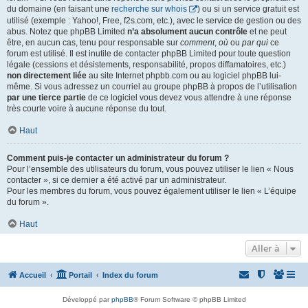
du domaine (en faisant une
recherche sur whois
) ou si un service gratuit est
utilisé (exemple : Yahoo!, Free, f2s.com, etc.), avec le service de gestion ou des
abus. Notez que phpBB Limited
n’a absolument aucun contrôle
et ne peut
être, en aucun cas, tenu pour responsable sur
comment
,
où
ou
par qui
ce
forum est utilisé. Il est inutile de contacter phpBB Limited pour toute question
légale (cessions et désistements, responsabilité, propos diffamatoires, etc.)
non directement liée
au site Internet phpbb.com ou au logiciel phpBB lui-
même. Si vous adressez un courriel au groupe phpBB à propos de l’utilisation
par une tierce partie
de ce logiciel vous devez vous attendre à une réponse
très courte voire à aucune réponse du tout.
Haut
Comment puis-je contacter un administrateur du forum ?
Pour l’ensemble des utilisateurs du forum, vous pouvez utiliser le lien « Nous
contacter », si ce dernier a été activé par un administrateur.
Pour les membres du forum, vous pouvez également utiliser le lien « L’équipe
du forum ».
Haut
Aller à
Accueil
Portail
Index du forum
Développé par
phpBB
® Forum Software © phpBB Limited