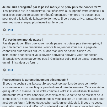
Je me suis enregistré par le passé mais je ne peux plus me connecter ?!
Il est possible qu’un administrateur ait désactivé ou supprimé votre compte. En
effet, il est courant de supprimer régulièrement les membres ne postant pas
pour réduire la taille de la base de données. Si cela vous arrive, tentez de vous
ré-enregistrer et soyez plus investi sur le forum.
Haut
J’ai perdu mon mot de passe !
Pas de panique ! Bien que votre mot de passe ne puisse pas être récupéré, il
peut facilement être réinitialisé. Pour ce faire, rendez vous sur la page de
connexion puis cliquez sur
J’ai oublié mon mot de passe
. Suivez les
instructions énoncées et vous devriez pouvoir à nouveau vous connecter.
Si toutefois vous ne parveniez pas à réinitialiser votre mot de passe, contactez
un administrateur du forum.
Haut
Pourquoi suis-je automatiquement déconnecté ?
Si vous ne cochez pas la case
Se souvenir de moi
lors de votre connexion,
vous ne resterez connecté que pendant une durée déterminée. Cela empêche
que quelqu’un d’autre utilise votre compte à votre insu en utilisant le même
ordinateur. Pour rester connecté, cochez la case
Se souvenir de moi
lors de la
connexion. Ce n’est pas recommandé si vous utilisez un ordinateur public pour
accéder au forum (bibliothèque, cyber-café, université, etc.). Si vous ne voyez
pas cette case, cela signifie qu’un administrateur du forum a désactivé cette