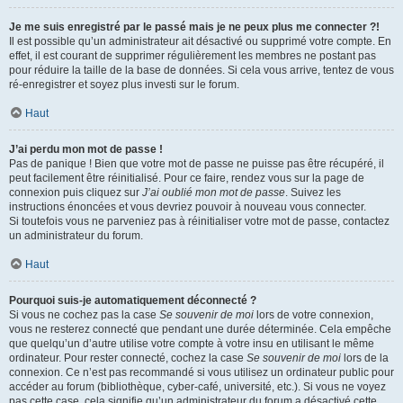
Je me suis enregistré par le passé mais je ne peux plus me connecter ?!
Il est possible qu’un administrateur ait désactivé ou supprimé votre compte. En
effet, il est courant de supprimer régulièrement les membres ne postant pas
pour réduire la taille de la base de données. Si cela vous arrive, tentez de vous
ré-enregistrer et soyez plus investi sur le forum.
Haut
J’ai perdu mon mot de passe !
Pas de panique ! Bien que votre mot de passe ne puisse pas être récupéré, il
peut facilement être réinitialisé. Pour ce faire, rendez vous sur la page de
connexion puis cliquez sur
J’ai oublié mon mot de passe
. Suivez les
instructions énoncées et vous devriez pouvoir à nouveau vous connecter.
Si toutefois vous ne parveniez pas à réinitialiser votre mot de passe, contactez
un administrateur du forum.
Haut
Pourquoi suis-je automatiquement déconnecté ?
Si vous ne cochez pas la case
Se souvenir de moi
lors de votre connexion,
vous ne resterez connecté que pendant une durée déterminée. Cela empêche
que quelqu’un d’autre utilise votre compte à votre insu en utilisant le même
ordinateur. Pour rester connecté, cochez la case
Se souvenir de moi
lors de la
connexion. Ce n’est pas recommandé si vous utilisez un ordinateur public pour
accéder au forum (bibliothèque, cyber-café, université, etc.). Si vous ne voyez
pas cette case, cela signifie qu’un administrateur du forum a désactivé cette