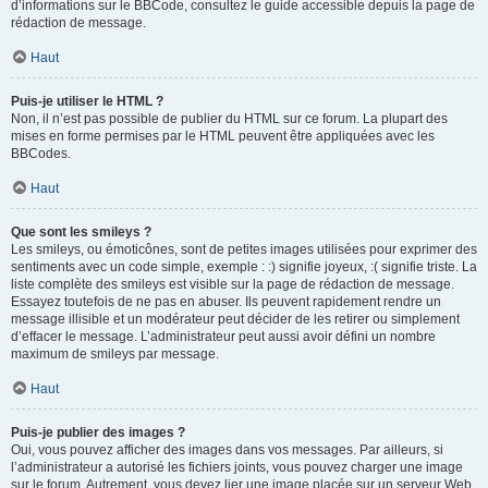
d’informations sur le BBCode, consultez le guide accessible depuis la page de
rédaction de message.
Haut
Puis-je utiliser le HTML ?
Non, il n’est pas possible de publier du HTML sur ce forum. La plupart des
mises en forme permises par le HTML peuvent être appliquées avec les
BBCodes.
Haut
Que sont les smileys ?
Les smileys, ou émoticônes, sont de petites images utilisées pour exprimer des
sentiments avec un code simple, exemple : :) signifie joyeux, :( signifie triste. La
liste complète des smileys est visible sur la page de rédaction de message.
Essayez toutefois de ne pas en abuser. Ils peuvent rapidement rendre un
message illisible et un modérateur peut décider de les retirer ou simplement
d’effacer le message. L’administrateur peut aussi avoir défini un nombre
maximum de smileys par message.
Haut
Puis-je publier des images ?
Oui, vous pouvez afficher des images dans vos messages. Par ailleurs, si
l’administrateur a autorisé les fichiers joints, vous pouvez charger une image
sur le forum. Autrement, vous devez lier une image placée sur un serveur Web