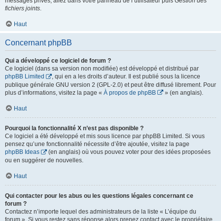
messages privés, allez dans votre panneau de l’utilisateur puis
Gestion des
fichiers joints
.
Haut
Concernant phpBB
Qui a développé ce logiciel de forum ?
Ce logiciel (dans sa version non modifiée) est développé et distribué par
phpBB Limited
, qui en a les droits d’auteur. Il est publié sous la licence
publique générale GNU version 2 (GPL-2.0) et peut être diffusé librement. Pour
plus d’informations, visitez la page «
À propos de phpBB
» (en anglais).
Haut
Pourquoi la fonctionnalité X n’est pas disponible ?
Ce logiciel a été développé et mis sous licence par phpBB Limited. Si vous
pensez qu’une fonctionnalité nécessite d’être ajoutée, visitez la page
phpBB Ideas
(en anglais) où vous pouvez voter pour des idées proposées
ou en suggérer de nouvelles.
Haut
Qui contacter pour les abus ou les questions légales concernant ce
forum ?
Contactez n’importe lequel des administrateurs de la liste « L’équipe du
forum ». Si vous restez sans réponse alors prenez contact avec le propriétaire