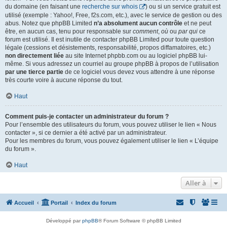
du domaine (en faisant une
recherche sur whois
) ou si un service gratuit est
utilisé (exemple : Yahoo!, Free, f2s.com, etc.), avec le service de gestion ou des
abus. Notez que phpBB Limited
n’a absolument aucun contrôle
et ne peut
être, en aucun cas, tenu pour responsable sur
comment
,
où
ou
par qui
ce
forum est utilisé. Il est inutile de contacter phpBB Limited pour toute question
légale (cessions et désistements, responsabilité, propos diffamatoires, etc.)
non directement liée
au site Internet phpbb.com ou au logiciel phpBB lui-
même. Si vous adressez un courriel au groupe phpBB à propos de l’utilisation
par une tierce partie
de ce logiciel vous devez vous attendre à une réponse
très courte voire à aucune réponse du tout.
Haut
Comment puis-je contacter un administrateur du forum ?
Pour l’ensemble des utilisateurs du forum, vous pouvez utiliser le lien « Nous
contacter », si ce dernier a été activé par un administrateur.
Pour les membres du forum, vous pouvez également utiliser le lien « L’équipe
du forum ».
Haut
Aller à
Accueil
Portail
Index du forum
Développé par
phpBB
® Forum Software © phpBB Limited