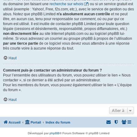
du domaine (en faisant une
recherche sur whois
) ou si un service gratuit est
utilisé (exemple : Yahoo!, Free, f2s.com, etc.), avec le service de gestion ou des
abus. Notez que phpBB Limited
n’a absolument aucun contrôle
et ne peut
être, en aucun cas, tenu pour responsable sur
comment
,
où
ou
par qui
ce
forum est utilisé. Il est inutile de contacter phpBB Limited pour toute question
légale (cessions et désistements, responsabilité, propos diffamatoires, etc.)
non directement liée
au site Internet phpbb.com ou au logiciel phpBB lui-
même. Si vous adressez un courriel au groupe phpBB à propos de l’utilisation
par une tierce partie
de ce logiciel vous devez vous attendre à une réponse
très courte voire à aucune réponse du tout.
Haut
Comment puis-je contacter un administrateur du forum ?
Pour l’ensemble des utilisateurs du forum, vous pouvez utiliser le lien « Nous
contacter », si ce dernier a été activé par un administrateur.
Pour les membres du forum, vous pouvez également utiliser le lien « L’équipe
du forum ».
Haut
Aller à
Accueil
Portail
Index du forum
Développé par
phpBB
® Forum Software © phpBB Limited