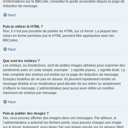
d’informations sur le BBCode, consultez le guide accessible depuis la page de
rédaction de message.
Haut
Puis-je utiliser le HTML ?
Non, il n’est pas possible de publier du HTML sur ce forum. La plupart des
mises en forme permises par le HTML peuvent être appliquées avec les
BBCodes.
Haut
Que sont les smileys ?
Les smileys, ou émoticônes, sont de petites images utilisées pour exprimer des
sentiments avec un code simple, exemple : :) signifie joyeux, :( signifie triste. La
liste complète des smileys est visible sur la page de rédaction de message.
Essayez toutefois de ne pas en abuser. Ils peuvent rapidement rendre un
message illisible et un modérateur peut décider de les retirer ou simplement
d’effacer le message. L’administrateur peut aussi avoir défini un nombre
maximum de smileys par message.
Haut
Puis-je publier des images ?
Oui, vous pouvez afficher des images dans vos messages. Par ailleurs, si
l’administrateur a autorisé les fichiers joints, vous pouvez charger une image
sur le forum. Autrement, vous devez lier une image placée sur un serveur Web