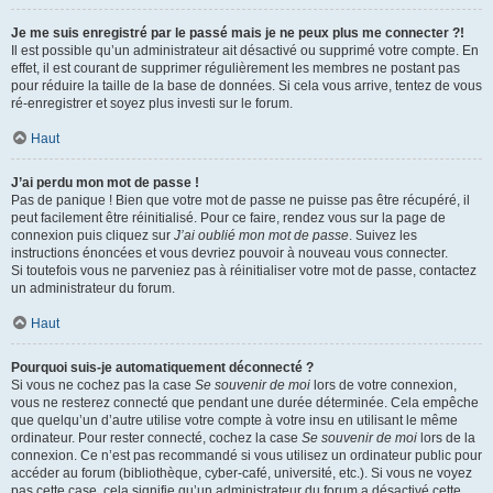
Je me suis enregistré par le passé mais je ne peux plus me connecter ?!
Il est possible qu’un administrateur ait désactivé ou supprimé votre compte. En
effet, il est courant de supprimer régulièrement les membres ne postant pas
pour réduire la taille de la base de données. Si cela vous arrive, tentez de vous
ré-enregistrer et soyez plus investi sur le forum.
Haut
J’ai perdu mon mot de passe !
Pas de panique ! Bien que votre mot de passe ne puisse pas être récupéré, il
peut facilement être réinitialisé. Pour ce faire, rendez vous sur la page de
connexion puis cliquez sur
J’ai oublié mon mot de passe
. Suivez les
instructions énoncées et vous devriez pouvoir à nouveau vous connecter.
Si toutefois vous ne parveniez pas à réinitialiser votre mot de passe, contactez
un administrateur du forum.
Haut
Pourquoi suis-je automatiquement déconnecté ?
Si vous ne cochez pas la case
Se souvenir de moi
lors de votre connexion,
vous ne resterez connecté que pendant une durée déterminée. Cela empêche
que quelqu’un d’autre utilise votre compte à votre insu en utilisant le même
ordinateur. Pour rester connecté, cochez la case
Se souvenir de moi
lors de la
connexion. Ce n’est pas recommandé si vous utilisez un ordinateur public pour
accéder au forum (bibliothèque, cyber-café, université, etc.). Si vous ne voyez
pas cette case, cela signifie qu’un administrateur du forum a désactivé cette