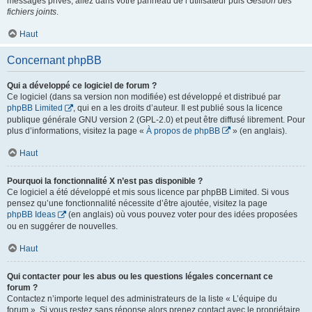
messages privés, allez dans votre panneau de l’utilisateur puis
Gestion des
fichiers joints
.
Haut
Concernant phpBB
Qui a développé ce logiciel de forum ?
Ce logiciel (dans sa version non modifiée) est développé et distribué par
phpBB Limited
, qui en a les droits d’auteur. Il est publié sous la licence
publique générale GNU version 2 (GPL-2.0) et peut être diffusé librement. Pour
plus d’informations, visitez la page «
À propos de phpBB
» (en anglais).
Haut
Pourquoi la fonctionnalité X n’est pas disponible ?
Ce logiciel a été développé et mis sous licence par phpBB Limited. Si vous
pensez qu’une fonctionnalité nécessite d’être ajoutée, visitez la page
phpBB Ideas
(en anglais) où vous pouvez voter pour des idées proposées
ou en suggérer de nouvelles.
Haut
Qui contacter pour les abus ou les questions légales concernant ce
forum ?
Contactez n’importe lequel des administrateurs de la liste « L’équipe du
forum ». Si vous restez sans réponse alors prenez contact avec le propriétaire