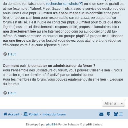
du domaine (en faisant une
recherche sur whois
) ou si un service gratuit est
utilisé (exemple : Yahoo!, Free, f2s.com, etc.), avec le service de gestion ou des
abus. Notez que phpBB Limited
n’a absolument aucun contrôle
et ne peut
être, en aucun cas, tenu pour responsable sur
comment
,
où
ou
par qui
ce
forum est utilisé. Il est inutile de contacter phpBB Limited pour toute question
légale (cessions et désistements, responsabilité, propos diffamatoires, etc.)
non directement liée
au site Internet phpbb.com ou au logiciel phpBB lui-
même. Si vous adressez un courriel au groupe phpBB à propos de l’utilisation
par une tierce partie
de ce logiciel vous devez vous attendre à une réponse
très courte voire à aucune réponse du tout.
Haut
Comment puis-je contacter un administrateur du forum ?
Pour l’ensemble des utilisateurs du forum, vous pouvez utiliser le lien « Nous
contacter », si ce dernier a été activé par un administrateur.
Pour les membres du forum, vous pouvez également utiliser le lien « L’équipe
du forum ».
Haut
Aller à
Accueil
Portail
Index du forum
Développé par
phpBB
® Forum Software © phpBB Limited