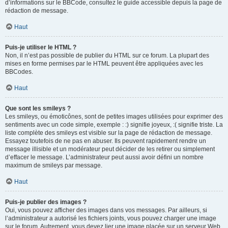
d’informations sur le BBCode, consultez le guide accessible depuis la page de
rédaction de message.
Haut
Puis-je utiliser le HTML ?
Non, il n’est pas possible de publier du HTML sur ce forum. La plupart des
mises en forme permises par le HTML peuvent être appliquées avec les
BBCodes.
Haut
Que sont les smileys ?
Les smileys, ou émoticônes, sont de petites images utilisées pour exprimer des
sentiments avec un code simple, exemple : :) signifie joyeux, :( signifie triste. La
liste complète des smileys est visible sur la page de rédaction de message.
Essayez toutefois de ne pas en abuser. Ils peuvent rapidement rendre un
message illisible et un modérateur peut décider de les retirer ou simplement
d’effacer le message. L’administrateur peut aussi avoir défini un nombre
maximum de smileys par message.
Haut
Puis-je publier des images ?
Oui, vous pouvez afficher des images dans vos messages. Par ailleurs, si
l’administrateur a autorisé les fichiers joints, vous pouvez charger une image
sur le forum. Autrement, vous devez lier une image placée sur un serveur Web