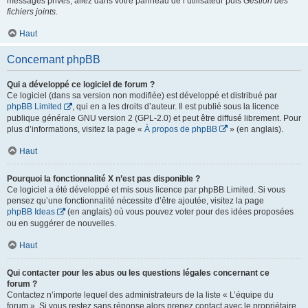
messages privés, allez dans votre panneau de l’utilisateur puis
Gestion des
fichiers joints
.
Haut
Concernant phpBB
Qui a développé ce logiciel de forum ?
Ce logiciel (dans sa version non modifiée) est développé et distribué par
phpBB Limited
, qui en a les droits d’auteur. Il est publié sous la licence
publique générale GNU version 2 (GPL-2.0) et peut être diffusé librement. Pour
plus d’informations, visitez la page «
À propos de phpBB
» (en anglais).
Haut
Pourquoi la fonctionnalité X n’est pas disponible ?
Ce logiciel a été développé et mis sous licence par phpBB Limited. Si vous
pensez qu’une fonctionnalité nécessite d’être ajoutée, visitez la page
phpBB Ideas
(en anglais) où vous pouvez voter pour des idées proposées
ou en suggérer de nouvelles.
Haut
Qui contacter pour les abus ou les questions légales concernant ce
forum ?
Contactez n’importe lequel des administrateurs de la liste « L’équipe du
forum ». Si vous restez sans réponse alors prenez contact avec le propriétaire