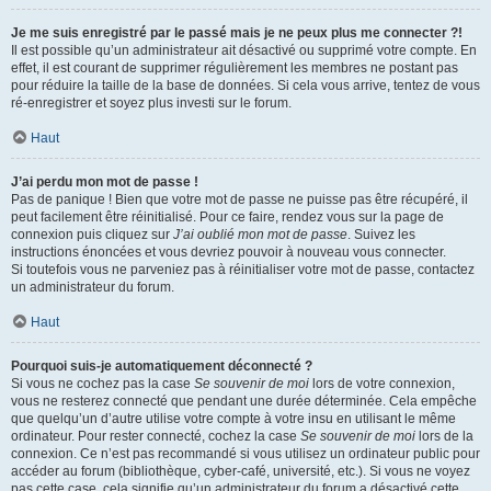
Je me suis enregistré par le passé mais je ne peux plus me connecter ?!
Il est possible qu’un administrateur ait désactivé ou supprimé votre compte. En
effet, il est courant de supprimer régulièrement les membres ne postant pas
pour réduire la taille de la base de données. Si cela vous arrive, tentez de vous
ré-enregistrer et soyez plus investi sur le forum.
Haut
J’ai perdu mon mot de passe !
Pas de panique ! Bien que votre mot de passe ne puisse pas être récupéré, il
peut facilement être réinitialisé. Pour ce faire, rendez vous sur la page de
connexion puis cliquez sur
J’ai oublié mon mot de passe
. Suivez les
instructions énoncées et vous devriez pouvoir à nouveau vous connecter.
Si toutefois vous ne parveniez pas à réinitialiser votre mot de passe, contactez
un administrateur du forum.
Haut
Pourquoi suis-je automatiquement déconnecté ?
Si vous ne cochez pas la case
Se souvenir de moi
lors de votre connexion,
vous ne resterez connecté que pendant une durée déterminée. Cela empêche
que quelqu’un d’autre utilise votre compte à votre insu en utilisant le même
ordinateur. Pour rester connecté, cochez la case
Se souvenir de moi
lors de la
connexion. Ce n’est pas recommandé si vous utilisez un ordinateur public pour
accéder au forum (bibliothèque, cyber-café, université, etc.). Si vous ne voyez
pas cette case, cela signifie qu’un administrateur du forum a désactivé cette