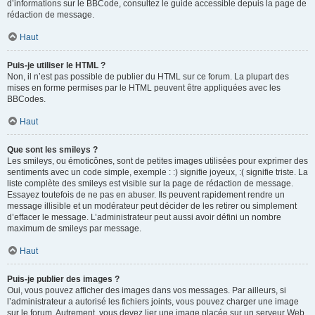
d’informations sur le BBCode, consultez le guide accessible depuis la page de
rédaction de message.
Haut
Puis-je utiliser le HTML ?
Non, il n’est pas possible de publier du HTML sur ce forum. La plupart des
mises en forme permises par le HTML peuvent être appliquées avec les
BBCodes.
Haut
Que sont les smileys ?
Les smileys, ou émoticônes, sont de petites images utilisées pour exprimer des
sentiments avec un code simple, exemple : :) signifie joyeux, :( signifie triste. La
liste complète des smileys est visible sur la page de rédaction de message.
Essayez toutefois de ne pas en abuser. Ils peuvent rapidement rendre un
message illisible et un modérateur peut décider de les retirer ou simplement
d’effacer le message. L’administrateur peut aussi avoir défini un nombre
maximum de smileys par message.
Haut
Puis-je publier des images ?
Oui, vous pouvez afficher des images dans vos messages. Par ailleurs, si
l’administrateur a autorisé les fichiers joints, vous pouvez charger une image
sur le forum. Autrement, vous devez lier une image placée sur un serveur Web