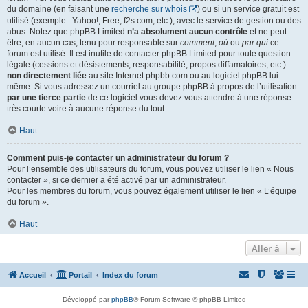
du domaine (en faisant une
recherche sur whois
) ou si un service gratuit est
utilisé (exemple : Yahoo!, Free, f2s.com, etc.), avec le service de gestion ou des
abus. Notez que phpBB Limited
n’a absolument aucun contrôle
et ne peut
être, en aucun cas, tenu pour responsable sur
comment
,
où
ou
par qui
ce
forum est utilisé. Il est inutile de contacter phpBB Limited pour toute question
légale (cessions et désistements, responsabilité, propos diffamatoires, etc.)
non directement liée
au site Internet phpbb.com ou au logiciel phpBB lui-
même. Si vous adressez un courriel au groupe phpBB à propos de l’utilisation
par une tierce partie
de ce logiciel vous devez vous attendre à une réponse
très courte voire à aucune réponse du tout.
Haut
Comment puis-je contacter un administrateur du forum ?
Pour l’ensemble des utilisateurs du forum, vous pouvez utiliser le lien « Nous
contacter », si ce dernier a été activé par un administrateur.
Pour les membres du forum, vous pouvez également utiliser le lien « L’équipe
du forum ».
Haut
Aller à
Accueil
Portail
Index du forum
Développé par
phpBB
® Forum Software © phpBB Limited