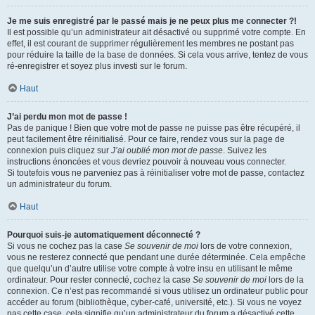
Je me suis enregistré par le passé mais je ne peux plus me connecter ?!
Il est possible qu’un administrateur ait désactivé ou supprimé votre compte. En
effet, il est courant de supprimer régulièrement les membres ne postant pas
pour réduire la taille de la base de données. Si cela vous arrive, tentez de vous
ré-enregistrer et soyez plus investi sur le forum.
Haut
J’ai perdu mon mot de passe !
Pas de panique ! Bien que votre mot de passe ne puisse pas être récupéré, il
peut facilement être réinitialisé. Pour ce faire, rendez vous sur la page de
connexion puis cliquez sur
J’ai oublié mon mot de passe
. Suivez les
instructions énoncées et vous devriez pouvoir à nouveau vous connecter.
Si toutefois vous ne parveniez pas à réinitialiser votre mot de passe, contactez
un administrateur du forum.
Haut
Pourquoi suis-je automatiquement déconnecté ?
Si vous ne cochez pas la case
Se souvenir de moi
lors de votre connexion,
vous ne resterez connecté que pendant une durée déterminée. Cela empêche
que quelqu’un d’autre utilise votre compte à votre insu en utilisant le même
ordinateur. Pour rester connecté, cochez la case
Se souvenir de moi
lors de la
connexion. Ce n’est pas recommandé si vous utilisez un ordinateur public pour
accéder au forum (bibliothèque, cyber-café, université, etc.). Si vous ne voyez
pas cette case, cela signifie qu’un administrateur du forum a désactivé cette