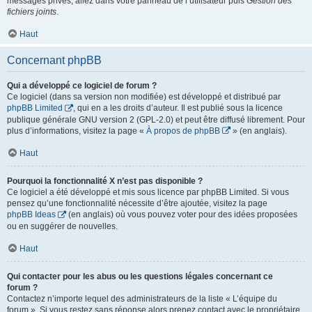
messages privés, allez dans votre panneau de l’utilisateur puis
Gestion des
fichiers joints
.
Haut
Concernant phpBB
Qui a développé ce logiciel de forum ?
Ce logiciel (dans sa version non modifiée) est développé et distribué par
phpBB Limited
, qui en a les droits d’auteur. Il est publié sous la licence
publique générale GNU version 2 (GPL-2.0) et peut être diffusé librement. Pour
plus d’informations, visitez la page «
À propos de phpBB
» (en anglais).
Haut
Pourquoi la fonctionnalité X n’est pas disponible ?
Ce logiciel a été développé et mis sous licence par phpBB Limited. Si vous
pensez qu’une fonctionnalité nécessite d’être ajoutée, visitez la page
phpBB Ideas
(en anglais) où vous pouvez voter pour des idées proposées
ou en suggérer de nouvelles.
Haut
Qui contacter pour les abus ou les questions légales concernant ce
forum ?
Contactez n’importe lequel des administrateurs de la liste « L’équipe du
forum ». Si vous restez sans réponse alors prenez contact avec le propriétaire