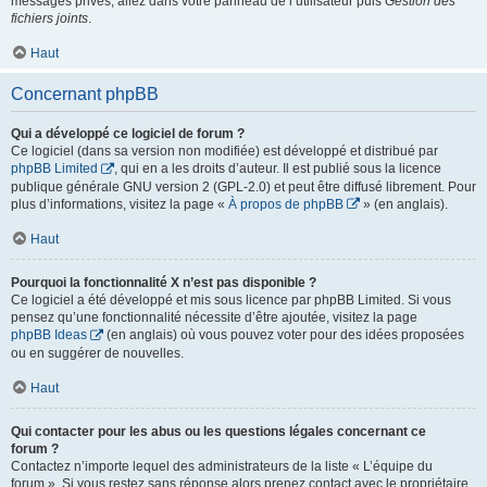
messages privés, allez dans votre panneau de l’utilisateur puis
Gestion des
fichiers joints
.
Haut
Concernant phpBB
Qui a développé ce logiciel de forum ?
Ce logiciel (dans sa version non modifiée) est développé et distribué par
phpBB Limited
, qui en a les droits d’auteur. Il est publié sous la licence
publique générale GNU version 2 (GPL-2.0) et peut être diffusé librement. Pour
plus d’informations, visitez la page «
À propos de phpBB
» (en anglais).
Haut
Pourquoi la fonctionnalité X n’est pas disponible ?
Ce logiciel a été développé et mis sous licence par phpBB Limited. Si vous
pensez qu’une fonctionnalité nécessite d’être ajoutée, visitez la page
phpBB Ideas
(en anglais) où vous pouvez voter pour des idées proposées
ou en suggérer de nouvelles.
Haut
Qui contacter pour les abus ou les questions légales concernant ce
forum ?
Contactez n’importe lequel des administrateurs de la liste « L’équipe du
forum ». Si vous restez sans réponse alors prenez contact avec le propriétaire