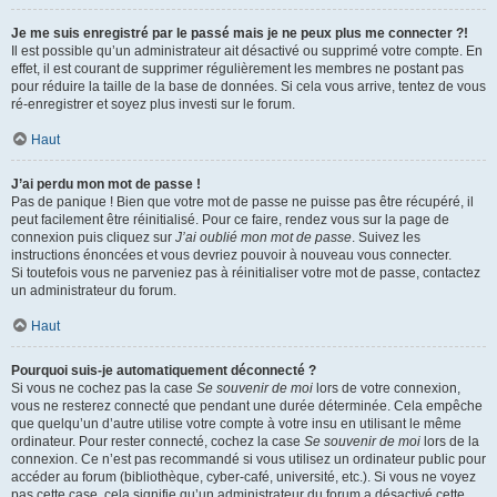
Je me suis enregistré par le passé mais je ne peux plus me connecter ?!
Il est possible qu’un administrateur ait désactivé ou supprimé votre compte. En
effet, il est courant de supprimer régulièrement les membres ne postant pas
pour réduire la taille de la base de données. Si cela vous arrive, tentez de vous
ré-enregistrer et soyez plus investi sur le forum.
Haut
J’ai perdu mon mot de passe !
Pas de panique ! Bien que votre mot de passe ne puisse pas être récupéré, il
peut facilement être réinitialisé. Pour ce faire, rendez vous sur la page de
connexion puis cliquez sur
J’ai oublié mon mot de passe
. Suivez les
instructions énoncées et vous devriez pouvoir à nouveau vous connecter.
Si toutefois vous ne parveniez pas à réinitialiser votre mot de passe, contactez
un administrateur du forum.
Haut
Pourquoi suis-je automatiquement déconnecté ?
Si vous ne cochez pas la case
Se souvenir de moi
lors de votre connexion,
vous ne resterez connecté que pendant une durée déterminée. Cela empêche
que quelqu’un d’autre utilise votre compte à votre insu en utilisant le même
ordinateur. Pour rester connecté, cochez la case
Se souvenir de moi
lors de la
connexion. Ce n’est pas recommandé si vous utilisez un ordinateur public pour
accéder au forum (bibliothèque, cyber-café, université, etc.). Si vous ne voyez
pas cette case, cela signifie qu’un administrateur du forum a désactivé cette