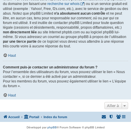
du domaine (en faisant une
recherche sur whois
) ou si un service gratuit est
utilisé (exemple : Yahoo!, Free, f2s.com, etc.), avec le service de gestion ou des
abus. Notez que phpBB Limited
n’a absolument aucun contrôle
et ne peut
être, en aucun cas, tenu pour responsable sur
comment
,
où
ou
par qui
ce
forum est utilisé. Il est inutile de contacter phpBB Limited pour toute question
légale (cessions et désistements, responsabilité, propos diffamatoires, etc.)
non directement liée
au site Internet phpbb.com ou au logiciel phpBB lui-
même. Si vous adressez un courriel au groupe phpBB à propos de l’utilisation
par une tierce partie
de ce logiciel vous devez vous attendre à une réponse
très courte voire à aucune réponse du tout.
Haut
Comment puis-je contacter un administrateur du forum ?
Pour l’ensemble des utilisateurs du forum, vous pouvez utiliser le lien « Nous
contacter », si ce dernier a été activé par un administrateur.
Pour les membres du forum, vous pouvez également utiliser le lien « L’équipe
du forum ».
Haut
Aller à
Accueil
Portail
Index du forum
Développé par
phpBB
® Forum Software © phpBB Limited