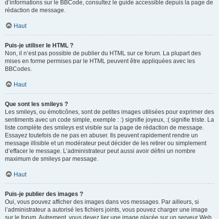
d’informations sur le BBCode, consultez le guide accessible depuis la page de
rédaction de message.
Haut
Puis-je utiliser le HTML ?
Non, il n’est pas possible de publier du HTML sur ce forum. La plupart des
mises en forme permises par le HTML peuvent être appliquées avec les
BBCodes.
Haut
Que sont les smileys ?
Les smileys, ou émoticônes, sont de petites images utilisées pour exprimer des
sentiments avec un code simple, exemple : :) signifie joyeux, :( signifie triste. La
liste complète des smileys est visible sur la page de rédaction de message.
Essayez toutefois de ne pas en abuser. Ils peuvent rapidement rendre un
message illisible et un modérateur peut décider de les retirer ou simplement
d’effacer le message. L’administrateur peut aussi avoir défini un nombre
maximum de smileys par message.
Haut
Puis-je publier des images ?
Oui, vous pouvez afficher des images dans vos messages. Par ailleurs, si
l’administrateur a autorisé les fichiers joints, vous pouvez charger une image
sur le forum. Autrement, vous devez lier une image placée sur un serveur Web