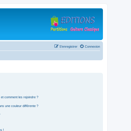
S’enregistrer
Connexion
s et comment les rejoindre ?
s une couleur différente ?
?
s !