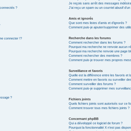
Je reçois sans arrêt des messages indésira
 connectés ?
J’ai reçu un spam ou un courriel abusif d’u
Amis et ignorés
Que sont mes listes d’amis et d’ignorés ?
?
Comment puis-je ajouter/supprimer des utilis
Recherche dans les forums
e connecter !?
Comment rechercher dans les forums ?
Pourquoi ma recherche ne renvoie aucun ré
Pourquoi ma recherche renvoie une page bl
Comment rechercher des membres ?
Comment puis-je trouver mes propres mess
Surveillance et favoris
Quelle est la différence entre les favoris et l
Comment mettre en favoris ou surveiller des
Comment surveiller des forums ?
Comment puis-je supprimer mes surveillanc
message ?
Fichiers joints
Quels fichiers joints sont autorisés sur ce f
Comment trouver tous mes fichiers joints ?
Concernant phpBB
Qui a développé ce logiciel de forum ?
Pourquoi la fonctionnalité X n’est pas dispon