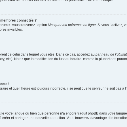
 permettra de modifier tous les paramètres et préférences de votre compte.
s membres connectés ?
forum », vous trouverez l’option
Masquer ma présence en ligne
. Si vous l’activez, 
es invisibles.
ifférent de celui dans lequel vous êtes. Dans ce cas, accédez au
panneau de l’utilisa
ney, etc.). Notez que la modification du fuseau horaire, comme la plupart des para
ecte !
aire et que l’heure est toujours incorrecte, il se peut que le serveur ne soit pas à
nstallé votre langue ou bien que personne n’a encore traduit phpBB dans votre lang
s à créer et partager une nouvelle traduction. Vous trouverez davantage d’information