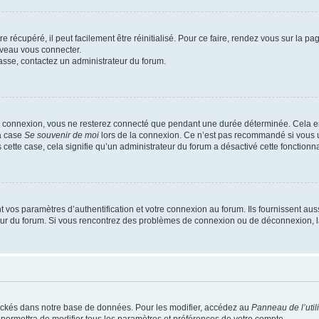
 récupéré, il peut facilement être réinitialisé. Pour ce faire, rendez vous sur la p
uveau vous connecter.
passe, contactez un administrateur du forum.
e connexion, vous ne resterez connecté que pendant une durée déterminée. Cela em
la case
Se souvenir de moi
lors de la connexion. Ce n’est pas recommandé si vous u
s cette case, cela signifie qu’un administrateur du forum a désactivé cette fonctionna
os paramètres d’authentification et votre connexion au forum. Ils fournissent aussi
teur du forum. Si vous rencontrez des problèmes de connexion ou de déconnexion, l
ockés dans notre base de données. Pour les modifier, accédez au
Panneau de l’util