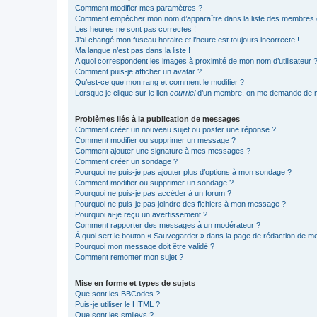
Comment modifier mes paramètres ?
Comment empêcher mon nom d’apparaître dans la liste des membres
Les heures ne sont pas correctes !
J’ai changé mon fuseau horaire et l’heure est toujours incorrecte !
Ma langue n’est pas dans la liste !
A quoi correspondent les images à proximité de mon nom d’utilisateur 
Comment puis-je afficher un avatar ?
Qu’est-ce que mon rang et comment le modifier ?
Lorsque je clique sur le lien
courriel
d’un membre, on me demande de m
Problèmes liés à la publication de messages
Comment créer un nouveau sujet ou poster une réponse ?
Comment modifier ou supprimer un message ?
Comment ajouter une signature à mes messages ?
Comment créer un sondage ?
Pourquoi ne puis-je pas ajouter plus d’options à mon sondage ?
Comment modifier ou supprimer un sondage ?
Pourquoi ne puis-je pas accéder à un forum ?
Pourquoi ne puis-je pas joindre des fichiers à mon message ?
Pourquoi ai-je reçu un avertissement ?
Comment rapporter des messages à un modérateur ?
À quoi sert le bouton « Sauvegarder » dans la page de rédaction de 
Pourquoi mon message doit être validé ?
Comment remonter mon sujet ?
Mise en forme et types de sujets
Que sont les BBCodes ?
Puis-je utiliser le HTML ?
Que sont les smileys ?