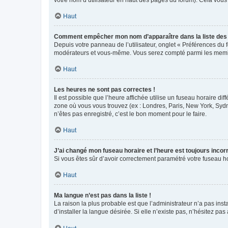
votre nom d’utilisateur en haut des pages du forum). Cela vous
Haut
Comment empêcher mon nom d’apparaître dans la liste de
Depuis votre panneau de l’utilisateur, onglet « Préférences du 
modérateurs et vous-même. Vous serez compté parmi les membr
Haut
Les heures ne sont pas correctes !
Il est possible que l’heure affichée utilise un fuseau horaire d
zone où vous vous trouvez (ex : Londres, Paris, New York, Syd
n’êtes pas enregistré, c’est le bon moment pour le faire.
Haut
J’ai changé mon fuseau horaire et l’heure est toujours incorr
Si vous êtes sûr d’avoir correctement paramétré votre fuseau hor
Haut
Ma langue n’est pas dans la liste !
La raison la plus probable est que l’administrateur n’a pas i
d’installer la langue désirée. Si elle n’existe pas, n’hésitez pa