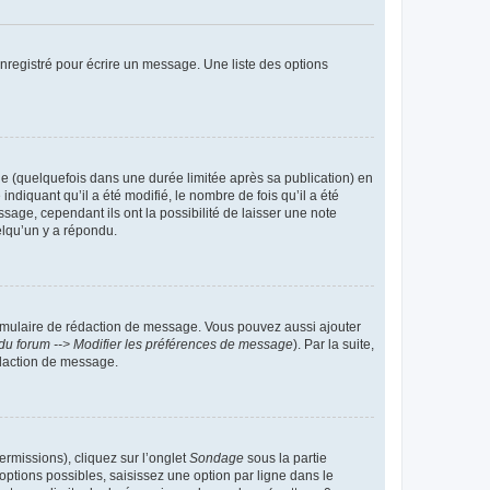
nregistré pour écrire un message. Une liste des options
 (quelquefois dans une durée limitée après sa publication) en
iquant qu’il a été modifié, le nombre de fois qu’il a été
sage, cependant ils ont la possibilité de laisser une note
elqu’un y a répondu.
rmulaire de rédaction de message. Vous pouvez aussi ajouter
du forum --> Modifier les préférences de message
). Par la suite,
daction de message.
ermissions), cliquez sur l’onglet
Sondage
sous la partie
ptions possibles, saisissez une option par ligne dans le