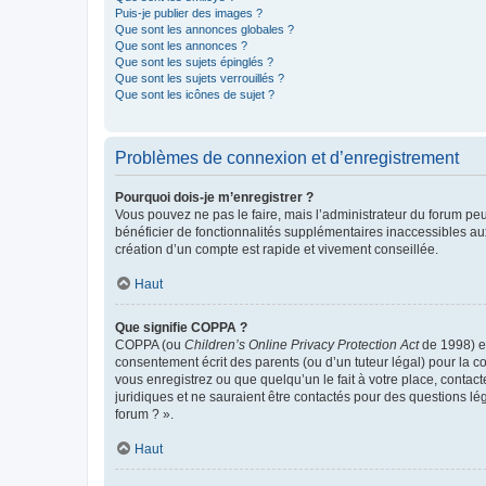
Puis-je publier des images ?
Que sont les annonces globales ?
Que sont les annonces ?
Que sont les sujets épinglés ?
Que sont les sujets verrouillés ?
Que sont les icônes de sujet ?
Problèmes de connexion et d’enregistrement
Pourquoi dois-je m’enregistrer ?
Vous pouvez ne pas le faire, mais l’administrateur du forum peu
bénéficier de fonctionnalités supplémentaires inaccessibles au
création d’un compte est rapide et vivement conseillée.
Haut
Que signifie COPPA ?
COPPA (ou
Children’s Online Privacy Protection Act
de 1998) es
consentement écrit des parents (ou d’un tuteur légal) pour la c
vous enregistrez ou que quelqu’un le fait à votre place, contac
juridiques et ne sauraient être contactés pour des questions lé
forum ? ».
Haut