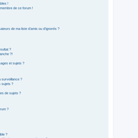
bles !
n membre de ce forum !
ateurs de ma liste d’amis ou d’ignorés ?
sultat ?
anche ?!
ages et sujets ?
a surveillance ?
 sujets ?
es de sujets ?
orum ?
ible ?