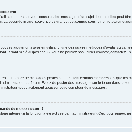
tilisateur ?
utilisateur lorsque vous consultez les messages d’un sujet. L’une d’elles peut êtr
rum. La seconde image, souvent plus grande, est connue sous le nom d’avatar et 
s pouvez ajouter un avatar en utilisant l’une des quatre méthodes d’avatar suivantes 
ont ils sont mis à disposition. Si vous ne pouvez pas utiliser d’avatar, contactez un
iquent le nombre de messages postés ou identifient certains membres tels que les 
ar l’administrateur du forum. Évitez de poster des messages sur le forum dans le seu
ministrateur) peut facilement abaisser votre compteur de messages.
mande de me connecter !?
re intégré (si la fonction a été activée par l’administrateur). Ceci pour empêcher l’u