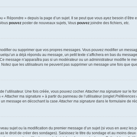
 « Répondre » depuis la page d’un sujet. Il se peut que vous ayez besoin d’être e
: Vous
pouvez
poster de nouveaux sujets, Vous
pouvez
joindre des fichiers, etc.
modifier ou supprimer que vos propres messages. Vous pouvez modifier un message
lqu’un a déjà répondu au message, un petit texte s’affichera en bas du message ind
n. Ce message n’apparaîtra pas si un modérateur ou un administrateur modifie le mes
ive. Notez que les utilisateurs ne peuvent pas supprimer un message une fois que qu
e l’utilisateur. Une fois créée, vous pouvez cocher
Attacher ma signature
sur le fo
 « Attacher ma signature » à partir du panneau de l’utilisateur (onglet
Préférences 
 à un message en décochant la case
Attacher ma signature
dans le formulaire de ré
ouveau sujet ou la modification du premier message d’un sujet (si vous en avez les p
 le droit de créer des sondages). Saisissez le titre du sondage et au moins deux o