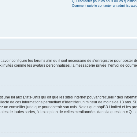
Qui contacter pour les abus ou les questio
Comment puis-je contacter un administrateu
t avoir configuré les forums afin qu’il soit nécessaire de s’enregistrer pour poster
x invités comme les avatars personnalisés, la messagerie privée, l’envoi de courri
t une loi aux États-Unis qui dit que les sites Internet pouvant recueillir des infor
ollecte de ces informations permettant d’identifier un mineur de moins de 13 ans. S
tez un conseiller juridique pour obtenir son avis. Notez que phpBB Limited et les pr
gales de toutes sortes, à l’exception de celles mentionnées dans la question « Qui