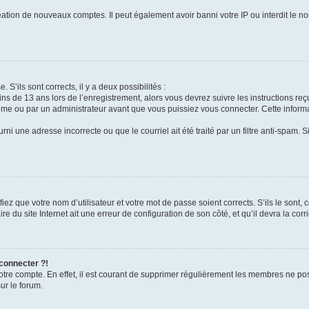
réation de nouveaux comptes. Il peut également avoir banni votre IP ou interdit le no
 S’ils sont corrects, il y a deux possibilités :
ins de 13 ans lors de l’enregistrement, alors vous devrez suivre les instructions r
me ou par un administrateur avant que vous puissiez vous connecter. Cette informat
rni une adresse incorrecte ou que le courriel ait été traité par un filtre anti-spam. S
iez que votre nom d’utilisateur et votre mot de passe soient corrects. S’ils le sont,
e du site Internet ait une erreur de configuration de son côté, et qu’il devra la corri
 connecter ?!
votre compte. En effet, il est courant de supprimer régulièrement les membres ne pos
ur le forum.