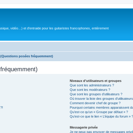
sique, vidéo…) et d'entraide pour les guitaristes francophones, entièrement
s (Questions posées fréquemment)
s fréquemment)
Niveaux d’utilisateurs et groupes
Que sont les administrateurs ?
Que sont les modérateurs ?
Que sont les groupes d’utilisateurs ?
Où trouver la liste des groupes d’utilisateur
Comment devenir chef de groupe ?
 ?!
Pourquoi certains membres apparaissent dan
Qu’est-ce qu’un « Groupe par défaut » ?
Qu’est-ce que le lien « L’équipe du forum » 
Messagerie privée
Je ne peux pas envoyer de messages privé