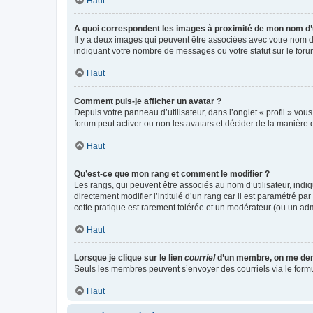
Haut
A quoi correspondent les images à proximité de mon nom d’u
Il y a deux images qui peuvent être associées avec votre nom d’
indiquant votre nombre de messages ou votre statut sur le fo
Haut
Comment puis-je afficher un avatar ?
Depuis votre panneau d’utilisateur, dans l’onglet « profil » vou
forum peut activer ou non les avatars et décider de la manière d
Haut
Qu’est-ce que mon rang et comment le modifier ?
Les rangs, qui peuvent être associés au nom d’utilisateur, ind
directement modifier l’intitulé d’un rang car il est paramétré p
cette pratique est rarement tolérée et un modérateur (ou un ad
Haut
Lorsque je clique sur le lien
courriel
d’un membre, on me de
Seuls les membres peuvent s’envoyer des courriels via le formulai
Haut