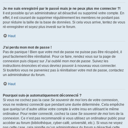
Je me suis enregistré par le passé mais je ne peux plus me connecter ?!
Il est possible qu’un administrateur ait désactivé ou supprimé votre compte. En
effet, il est courant de supprimer régulièrement les membres ne postant pas
pour réduire la taille de la base de données. Si cela vous arrive, tentez de vous
ré-enregistrer et soyez plus investi sur le forum.
Haut
J’ai perdu mon mot de passe !
Pas de panique ! Bien que votre mot de passe ne puisse pas être récupéré, il
peut facilement être réinitialisé. Pour ce faire, rendez vous sur la page de
connexion puis cliquez sur
J’ai oublié mon mot de passe
. Suivez les
instructions énoncées et vous devriez pouvoir à nouveau vous connecter.
Si toutefois vous ne parveniez pas à réinitialiser votre mot de passe, contactez
un administrateur du forum.
Haut
Pourquoi suis-je automatiquement déconnecté ?
Si vous ne cochez pas la case
Se souvenir de moi
lors de votre connexion,
vous ne resterez connecté que pendant une durée déterminée. Cela empêche
que quelqu’un d’autre utilise votre compte à votre insu en utilisant le même
ordinateur. Pour rester connecté, cochez la case
Se souvenir de moi
lors de la
connexion. Ce n’est pas recommandé si vous utilisez un ordinateur public pour
accéder au forum (bibliothèque, cyber-café, université, etc.). Si vous ne voyez
pas cette case, cela signifie qu’un administrateur du forum a désactivé cette