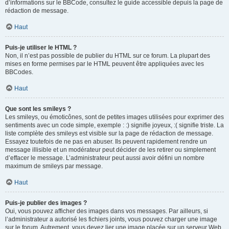
d’informations sur le BBCode, consultez le guide accessible depuis la page de
rédaction de message.
Haut
Puis-je utiliser le HTML ?
Non, il n’est pas possible de publier du HTML sur ce forum. La plupart des
mises en forme permises par le HTML peuvent être appliquées avec les
BBCodes.
Haut
Que sont les smileys ?
Les smileys, ou émoticônes, sont de petites images utilisées pour exprimer des
sentiments avec un code simple, exemple : :) signifie joyeux, :( signifie triste. La
liste complète des smileys est visible sur la page de rédaction de message.
Essayez toutefois de ne pas en abuser. Ils peuvent rapidement rendre un
message illisible et un modérateur peut décider de les retirer ou simplement
d’effacer le message. L’administrateur peut aussi avoir défini un nombre
maximum de smileys par message.
Haut
Puis-je publier des images ?
Oui, vous pouvez afficher des images dans vos messages. Par ailleurs, si
l’administrateur a autorisé les fichiers joints, vous pouvez charger une image
sur le forum. Autrement, vous devez lier une image placée sur un serveur Web