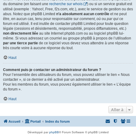
du domaine (en faisant une
recherche sur whois
) ou si un service gratuit est
utilisé (exemple : Yahoo!, Free, f2s.com, etc.), avec le service de gestion ou des
abus. Notez que phpBB Limited
n’a absolument aucun contrôle
et ne peut
être, en aucun cas, tenu pour responsable sur
comment
,
où
ou
par qui
ce
forum est utilisé. Il est inutile de contacter phpBB Limited pour toute question
légale (cessions et désistements, responsabilité, propos diffamatoires, etc.)
non directement liée
au site Internet phpbb.com ou au logiciel phpBB lui-
même. Si vous adressez un courriel au groupe phpBB à propos de l’utilisation
par une tierce partie
de ce logiciel vous devez vous attendre à une réponse
très courte voire à aucune réponse du tout.
Haut
Comment puis-je contacter un administrateur du forum ?
Pour l’ensemble des utilisateurs du forum, vous pouvez utiliser le lien « Nous
contacter », si ce dernier a été activé par un administrateur.
Pour les membres du forum, vous pouvez également utiliser le lien « L’équipe
du forum ».
Haut
Aller à
Accueil
Portail
Index du forum
Développé par
phpBB
® Forum Software © phpBB Limited