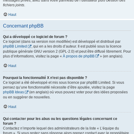
messages privés, allez dans votre panneau de l’utilisateur puis
Gestion des
fichiers joints
.
Haut
Concernant phpBB
Qui a développé ce logiciel de forum ?
Ce logiciel (dans sa version non modifiée) est développé et distribué par
phpBB Limited
, qui en a les droits d’auteur. Il est publié sous la licence
publique générale GNU version 2 (GPL-2.0) et peut être diffusé librement. Pour
plus d’informations, visitez la page «
À propos de phpBB
» (en anglais).
Haut
Pourquoi la fonctionnalité X n’est pas disponible ?
Ce logiciel a été développé et mis sous licence par phpBB Limited. Si vous
pensez qu’une fonctionnalité nécessite d’être ajoutée, visitez la page
phpBB Ideas
(en anglais) où vous pouvez voter pour des idées proposées
ou en suggérer de nouvelles.
Haut
Qui contacter pour les abus ou les questions légales concernant ce
forum ?
Contactez n’importe lequel des administrateurs de la liste « L’équipe du
forum ». Si vous restez sans réponse alors prenez contact avec le propriétaire