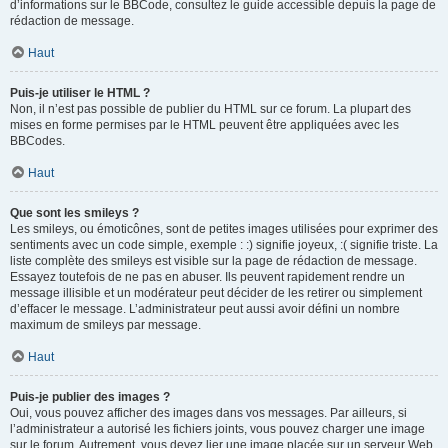
d’informations sur le BBCode, consultez le guide accessible depuis la page de
rédaction de message.
Haut
Puis-je utiliser le HTML ?
Non, il n’est pas possible de publier du HTML sur ce forum. La plupart des
mises en forme permises par le HTML peuvent être appliquées avec les
BBCodes.
Haut
Que sont les smileys ?
Les smileys, ou émoticônes, sont de petites images utilisées pour exprimer des
sentiments avec un code simple, exemple : :) signifie joyeux, :( signifie triste. La
liste complète des smileys est visible sur la page de rédaction de message.
Essayez toutefois de ne pas en abuser. Ils peuvent rapidement rendre un
message illisible et un modérateur peut décider de les retirer ou simplement
d’effacer le message. L’administrateur peut aussi avoir défini un nombre
maximum de smileys par message.
Haut
Puis-je publier des images ?
Oui, vous pouvez afficher des images dans vos messages. Par ailleurs, si
l’administrateur a autorisé les fichiers joints, vous pouvez charger une image
sur le forum. Autrement, vous devez lier une image placée sur un serveur Web