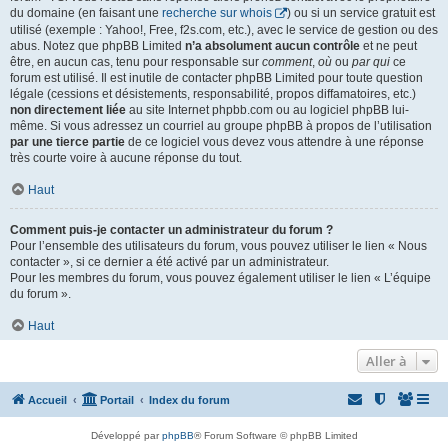
du domaine (en faisant une
recherche sur whois
) ou si un service gratuit est
utilisé (exemple : Yahoo!, Free, f2s.com, etc.), avec le service de gestion ou des
abus. Notez que phpBB Limited
n’a absolument aucun contrôle
et ne peut
être, en aucun cas, tenu pour responsable sur
comment
,
où
ou
par qui
ce
forum est utilisé. Il est inutile de contacter phpBB Limited pour toute question
légale (cessions et désistements, responsabilité, propos diffamatoires, etc.)
non directement liée
au site Internet phpbb.com ou au logiciel phpBB lui-
même. Si vous adressez un courriel au groupe phpBB à propos de l’utilisation
par une tierce partie
de ce logiciel vous devez vous attendre à une réponse
très courte voire à aucune réponse du tout.
Haut
Comment puis-je contacter un administrateur du forum ?
Pour l’ensemble des utilisateurs du forum, vous pouvez utiliser le lien « Nous
contacter », si ce dernier a été activé par un administrateur.
Pour les membres du forum, vous pouvez également utiliser le lien « L’équipe
du forum ».
Haut
Aller à
Accueil
Portail
Index du forum
Développé par
phpBB
® Forum Software © phpBB Limited