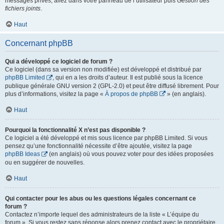
messages privés, allez dans votre panneau de l’utilisateur puis
Gestion des
fichiers joints
.
Haut
Concernant phpBB
Qui a développé ce logiciel de forum ?
Ce logiciel (dans sa version non modifiée) est développé et distribué par
phpBB Limited
, qui en a les droits d’auteur. Il est publié sous la licence
publique générale GNU version 2 (GPL-2.0) et peut être diffusé librement. Pour
plus d’informations, visitez la page «
À propos de phpBB
» (en anglais).
Haut
Pourquoi la fonctionnalité X n’est pas disponible ?
Ce logiciel a été développé et mis sous licence par phpBB Limited. Si vous
pensez qu’une fonctionnalité nécessite d’être ajoutée, visitez la page
phpBB Ideas
(en anglais) où vous pouvez voter pour des idées proposées
ou en suggérer de nouvelles.
Haut
Qui contacter pour les abus ou les questions légales concernant ce
forum ?
Contactez n’importe lequel des administrateurs de la liste « L’équipe du
forum ». Si vous restez sans réponse alors prenez contact avec le propriétaire