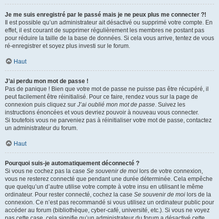
Je me suis enregistré par le passé mais je ne peux plus me connecter ?!
Il est possible qu’un administrateur ait désactivé ou supprimé votre compte. En
effet, il est courant de supprimer régulièrement les membres ne postant pas
pour réduire la taille de la base de données. Si cela vous arrive, tentez de vous
ré-enregistrer et soyez plus investi sur le forum.
Haut
J’ai perdu mon mot de passe !
Pas de panique ! Bien que votre mot de passe ne puisse pas être récupéré, il
peut facilement être réinitialisé. Pour ce faire, rendez vous sur la page de
connexion puis cliquez sur
J’ai oublié mon mot de passe
. Suivez les
instructions énoncées et vous devriez pouvoir à nouveau vous connecter.
Si toutefois vous ne parveniez pas à réinitialiser votre mot de passe, contactez
un administrateur du forum.
Haut
Pourquoi suis-je automatiquement déconnecté ?
Si vous ne cochez pas la case
Se souvenir de moi
lors de votre connexion,
vous ne resterez connecté que pendant une durée déterminée. Cela empêche
que quelqu’un d’autre utilise votre compte à votre insu en utilisant le même
ordinateur. Pour rester connecté, cochez la case
Se souvenir de moi
lors de la
connexion. Ce n’est pas recommandé si vous utilisez un ordinateur public pour
accéder au forum (bibliothèque, cyber-café, université, etc.). Si vous ne voyez
pas cette case, cela signifie qu’un administrateur du forum a désactivé cette