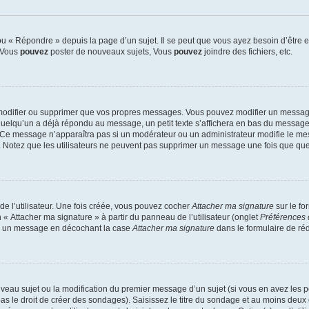
 « Répondre » depuis la page d’un sujet. Il se peut que vous ayez besoin d’être e
: Vous
pouvez
poster de nouveaux sujets, Vous
pouvez
joindre des fichiers, etc.
modifier ou supprimer que vos propres messages. Vous pouvez modifier un message
lqu’un a déjà répondu au message, un petit texte s’affichera en bas du message ind
n. Ce message n’apparaîtra pas si un modérateur ou un administrateur modifie le mes
ive. Notez que les utilisateurs ne peuvent pas supprimer un message une fois que qu
e l’utilisateur. Une fois créée, vous pouvez cocher
Attacher ma signature
sur le fo
 « Attacher ma signature » à partir du panneau de l’utilisateur (onglet
Préférences 
 à un message en décochant la case
Attacher ma signature
dans le formulaire de ré
ouveau sujet ou la modification du premier message d’un sujet (si vous en avez les p
 le droit de créer des sondages). Saisissez le titre du sondage et au moins deux o