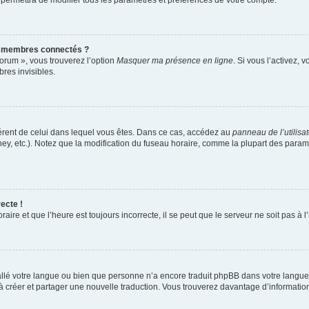
 permettra de modifier tous les paramètres et préférences de votre compte.
s membres connectés ?
forum », vous trouverez l’option
Masquer ma présence en ligne
. Si vous l’activez, 
es invisibles.
ifférent de celui dans lequel vous êtes. Dans ce cas, accédez au
panneau de l’utilisa
ney, etc.). Notez que la modification du fuseau horaire, comme la plupart des para
ecte !
aire et que l’heure est toujours incorrecte, il se peut que le serveur ne soit pas à
nstallé votre langue ou bien que personne n’a encore traduit phpBB dans votre lang
s à créer et partager une nouvelle traduction. Vous trouverez davantage d’information