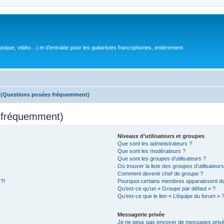
sique, vidéo…) et d'entraide pour les guitaristes francophones, entièrement
s (Questions posées fréquemment)
s fréquemment)
Niveaux d’utilisateurs et groupes
Que sont les administrateurs ?
Que sont les modérateurs ?
Que sont les groupes d’utilisateurs ?
Où trouver la liste des groupes d’utilisateur
Comment devenir chef de groupe ?
 ?!
Pourquoi certains membres apparaissent dan
Qu’est-ce qu’un « Groupe par défaut » ?
Qu’est-ce que le lien « L’équipe du forum » 
Messagerie privée
Je ne peux pas envoyer de messages privé