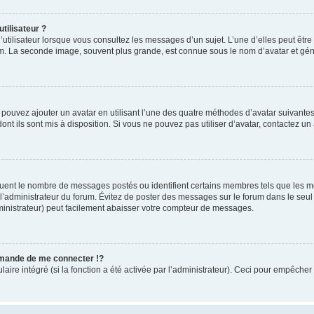
tilisateur ?
utilisateur lorsque vous consultez les messages d’un sujet. L’une d’elles peut êtr
rum. La seconde image, souvent plus grande, est connue sous le nom d’avatar et 
s pouvez ajouter un avatar en utilisant l’une des quatre méthodes d’avatar suivantes 
ont ils sont mis à disposition. Si vous ne pouvez pas utiliser d’avatar, contactez un
iquent le nombre de messages postés ou identifient certains membres tels que les 
ar l’administrateur du forum. Évitez de poster des messages sur le forum dans le seu
ministrateur) peut facilement abaisser votre compteur de messages.
mande de me connecter !?
re intégré (si la fonction a été activée par l’administrateur). Ceci pour empêcher l’u