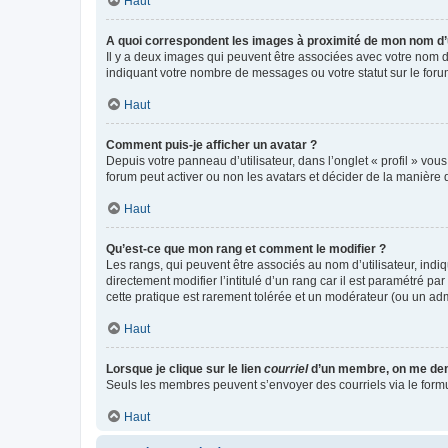
Haut
A quoi correspondent les images à proximité de mon nom d’u
Il y a deux images qui peuvent être associées avec votre nom d’
indiquant votre nombre de messages ou votre statut sur le fo
Haut
Comment puis-je afficher un avatar ?
Depuis votre panneau d’utilisateur, dans l’onglet « profil » vou
forum peut activer ou non les avatars et décider de la manière d
Haut
Qu’est-ce que mon rang et comment le modifier ?
Les rangs, qui peuvent être associés au nom d’utilisateur, ind
directement modifier l’intitulé d’un rang car il est paramétré p
cette pratique est rarement tolérée et un modérateur (ou un ad
Haut
Lorsque je clique sur le lien
courriel
d’un membre, on me de
Seuls les membres peuvent s’envoyer des courriels via le formulai
Haut