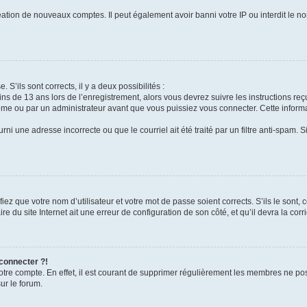
réation de nouveaux comptes. Il peut également avoir banni votre IP ou interdit le no
 S’ils sont corrects, il y a deux possibilités :
ins de 13 ans lors de l’enregistrement, alors vous devrez suivre les instructions r
me ou par un administrateur avant que vous puissiez vous connecter. Cette informat
rni une adresse incorrecte ou que le courriel ait été traité par un filtre anti-spam. S
iez que votre nom d’utilisateur et votre mot de passe soient corrects. S’ils le sont,
e du site Internet ait une erreur de configuration de son côté, et qu’il devra la corri
 connecter ?!
votre compte. En effet, il est courant de supprimer régulièrement les membres ne pos
ur le forum.