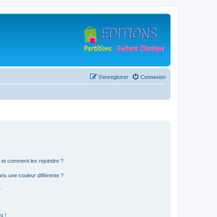
S’enregistrer
Connexion
s et comment les rejoindre ?
s une couleur différente ?
?
s !