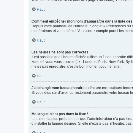
votre nom d’utilisateur en haut des pages du forum). Cela vous
Haut
Comment empêcher mon nom d’apparaître dans la liste de
Depuis votre panneau de l’utilisateur, onglet « Préférences du 
modérateurs et vous-même. Vous serez compté parmi les membr
Haut
Les heures ne sont pas correctes !
Il est possible que l’heure affichée utilise un fuseau horaire d
zone où vous vous trouvez (ex : Londres, Paris, New York, Syd
n’êtes pas enregistré, c’est le bon moment pour le faire.
Haut
J’ai changé mon fuseau horaire et l’heure est toujours incorr
Si vous êtes sûr d’avoir correctement paramétré votre fuseau hor
Haut
Ma langue n’est pas dans la liste !
La raison la plus probable est que l’administrateur n’a pas i
d’installer la langue désirée. Si elle n’existe pas, n’hésitez pa