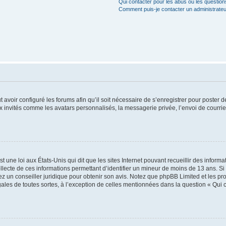
Qui contacter pour les abus ou les questio
Comment puis-je contacter un administrateu
t avoir configuré les forums afin qu’il soit nécessaire de s’enregistrer pour poster
x invités comme les avatars personnalisés, la messagerie privée, l’envoi de courri
t une loi aux États-Unis qui dit que les sites Internet pouvant recueillir des infor
ollecte de ces informations permettant d’identifier un mineur de moins de 13 ans. S
tez un conseiller juridique pour obtenir son avis. Notez que phpBB Limited et les pr
gales de toutes sortes, à l’exception de celles mentionnées dans la question « Qui