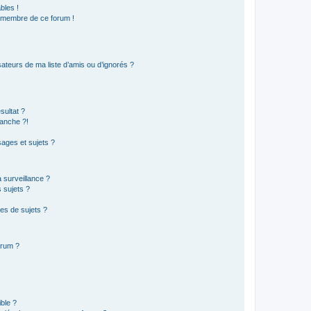
bles !
n membre de ce forum !
ateurs de ma liste d’amis ou d’ignorés ?
sultat ?
anche ?!
ages et sujets ?
a surveillance ?
 sujets ?
es de sujets ?
orum ?
ible ?