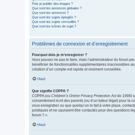
Puis-je publier des images ?
Que sont les annonces globales ?
Que sont les annonces ?
Que sont les sujets épinglés ?
Que sont les sujets verrouillés ?
Que sont les icônes de sujet ?
Problèmes de connexion et d’enregistrement
Pourquoi dois-je m’enregistrer ?
Vous pouvez ne pas le faire, mais l’administrateur du forum peu
bénéficier de fonctionnalités supplémentaires inaccessibles au
création d’un compte est rapide et vivement conseillée.
Haut
Que signifie COPPA ?
COPPA (ou
Children’s Online Privacy Protection Act
de 1998) es
consentement écrit des parents (ou d’un tuteur légal) pour la c
vous enregistrez ou que quelqu’un le fait à votre place, contac
juridiques et ne sauraient être contactés pour des questions lé
forum ? ».
Haut