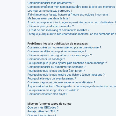
Comment modifier mes paramètres ?
Comment empêcher mon nom d’apparaître dans la liste des membres
Les heures ne sont pas correctes !
J’ai changé mon fuseau horaire et l’heure est toujours incorrecte !
Ma langue n’est pas dans la liste !
A quoi correspondent les images à proximité de mon nom d’utilisateur 
Comment puis-je afficher un avatar ?
Qu’est-ce que mon rang et comment le modifier ?
Lorsque je clique sur le lien
courriel
d’un membre, on me demande de m
Problèmes liés à la publication de messages
Comment créer un nouveau sujet ou poster une réponse ?
Comment modifier ou supprimer un message ?
Comment ajouter une signature à mes messages ?
Comment créer un sondage ?
Pourquoi ne puis-je pas ajouter plus d’options à mon sondage ?
Comment modifier ou supprimer un sondage ?
Pourquoi ne puis-je pas accéder à un forum ?
Pourquoi ne puis-je pas joindre des fichiers à mon message ?
Pourquoi ai-je reçu un avertissement ?
Comment rapporter des messages à un modérateur ?
À quoi sert le bouton « Sauvegarder » dans la page de rédaction de 
Pourquoi mon message doit être validé ?
Comment remonter mon sujet ?
Mise en forme et types de sujets
Que sont les BBCodes ?
Puis-je utiliser le HTML ?
Que sont les smileys ?