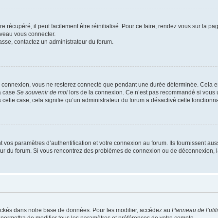
 récupéré, il peut facilement être réinitialisé. Pour ce faire, rendez vous sur la p
uveau vous connecter.
passe, contactez un administrateur du forum.
e connexion, vous ne resterez connecté que pendant une durée déterminée. Cela em
la case
Se souvenir de moi
lors de la connexion. Ce n’est pas recommandé si vous u
s cette case, cela signifie qu’un administrateur du forum a désactivé cette fonctionna
os paramètres d’authentification et votre connexion au forum. Ils fournissent aussi
teur du forum. Si vous rencontrez des problèmes de connexion ou de déconnexion, l
ockés dans notre base de données. Pour les modifier, accédez au
Panneau de l’util