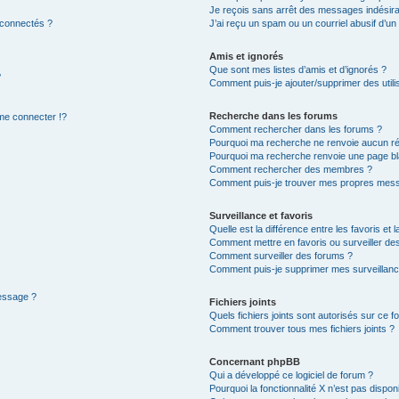
Je reçois sans arrêt des messages indésira
 connectés ?
J’ai reçu un spam ou un courriel abusif d’u
Amis et ignorés
Que sont mes listes d’amis et d’ignorés ?
?
Comment puis-je ajouter/supprimer des utilis
Recherche dans les forums
e connecter !?
Comment rechercher dans les forums ?
Pourquoi ma recherche ne renvoie aucun ré
Pourquoi ma recherche renvoie une page bl
Comment rechercher des membres ?
Comment puis-je trouver mes propres mess
Surveillance et favoris
Quelle est la différence entre les favoris et l
Comment mettre en favoris ou surveiller des
Comment surveiller des forums ?
Comment puis-je supprimer mes surveillanc
message ?
Fichiers joints
Quels fichiers joints sont autorisés sur ce f
Comment trouver tous mes fichiers joints ?
Concernant phpBB
Qui a développé ce logiciel de forum ?
Pourquoi la fonctionnalité X n’est pas dispon