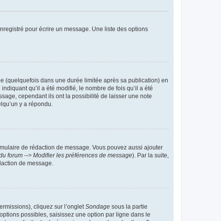
nregistré pour écrire un message. Une liste des options
 (quelquefois dans une durée limitée après sa publication) en
iquant qu’il a été modifié, le nombre de fois qu’il a été
sage, cependant ils ont la possibilité de laisser une note
elqu’un y a répondu.
rmulaire de rédaction de message. Vous pouvez aussi ajouter
du forum --> Modifier les préférences de message
). Par la suite,
daction de message.
ermissions), cliquez sur l’onglet
Sondage
sous la partie
ptions possibles, saisissez une option par ligne dans le