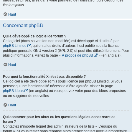
messages privés, allez dans votre panneau de l’utilisateur puis
Gestion des
fichiers joints
.
Haut
Concernant phpBB
Qui a développé ce logiciel de forum ?
Ce logiciel (dans sa version non modifiée) est développé et distribué par
phpBB Limited
, qui en a les droits d’auteur. Il est publié sous la licence
publique générale GNU version 2 (GPL-2.0) et peut être diffusé librement. Pour
plus d’informations, visitez la page «
À propos de phpBB
» (en anglais).
Haut
Pourquoi la fonctionnalité X n’est pas disponible ?
Ce logiciel a été développé et mis sous licence par phpBB Limited. Si vous
pensez qu’une fonctionnalité nécessite d’être ajoutée, visitez la page
phpBB Ideas
(en anglais) où vous pouvez voter pour des idées proposées
ou en suggérer de nouvelles.
Haut
Qui contacter pour les abus ou les questions légales concernant ce
forum ?
Contactez n’importe lequel des administrateurs de la liste « L’équipe du
forum ». Si vous restez sans réponse alors prenez contact avec le propriétaire