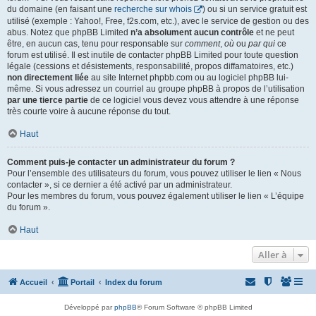
du domaine (en faisant une
recherche sur whois
) ou si un service gratuit est
utilisé (exemple : Yahoo!, Free, f2s.com, etc.), avec le service de gestion ou des
abus. Notez que phpBB Limited
n’a absolument aucun contrôle
et ne peut
être, en aucun cas, tenu pour responsable sur
comment
,
où
ou
par qui
ce
forum est utilisé. Il est inutile de contacter phpBB Limited pour toute question
légale (cessions et désistements, responsabilité, propos diffamatoires, etc.)
non directement liée
au site Internet phpbb.com ou au logiciel phpBB lui-
même. Si vous adressez un courriel au groupe phpBB à propos de l’utilisation
par une tierce partie
de ce logiciel vous devez vous attendre à une réponse
très courte voire à aucune réponse du tout.
Haut
Comment puis-je contacter un administrateur du forum ?
Pour l’ensemble des utilisateurs du forum, vous pouvez utiliser le lien « Nous
contacter », si ce dernier a été activé par un administrateur.
Pour les membres du forum, vous pouvez également utiliser le lien « L’équipe
du forum ».
Haut
Aller à
Accueil
Portail
Index du forum
Développé par
phpBB
® Forum Software © phpBB Limited