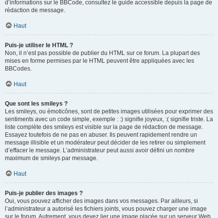
d’informations sur le BBCode, consultez le guide accessible depuis la page de
rédaction de message.
Haut
Puis-je utiliser le HTML ?
Non, il n’est pas possible de publier du HTML sur ce forum. La plupart des
mises en forme permises par le HTML peuvent être appliquées avec les
BBCodes.
Haut
Que sont les smileys ?
Les smileys, ou émoticônes, sont de petites images utilisées pour exprimer des
sentiments avec un code simple, exemple : :) signifie joyeux, :( signifie triste. La
liste complète des smileys est visible sur la page de rédaction de message.
Essayez toutefois de ne pas en abuser. Ils peuvent rapidement rendre un
message illisible et un modérateur peut décider de les retirer ou simplement
d’effacer le message. L’administrateur peut aussi avoir défini un nombre
maximum de smileys par message.
Haut
Puis-je publier des images ?
Oui, vous pouvez afficher des images dans vos messages. Par ailleurs, si
l’administrateur a autorisé les fichiers joints, vous pouvez charger une image
sur le forum. Autrement, vous devez lier une image placée sur un serveur Web