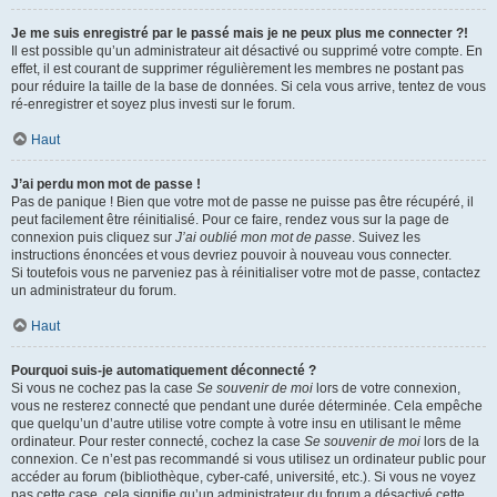
Je me suis enregistré par le passé mais je ne peux plus me connecter ?!
Il est possible qu’un administrateur ait désactivé ou supprimé votre compte. En
effet, il est courant de supprimer régulièrement les membres ne postant pas
pour réduire la taille de la base de données. Si cela vous arrive, tentez de vous
ré-enregistrer et soyez plus investi sur le forum.
Haut
J’ai perdu mon mot de passe !
Pas de panique ! Bien que votre mot de passe ne puisse pas être récupéré, il
peut facilement être réinitialisé. Pour ce faire, rendez vous sur la page de
connexion puis cliquez sur
J’ai oublié mon mot de passe
. Suivez les
instructions énoncées et vous devriez pouvoir à nouveau vous connecter.
Si toutefois vous ne parveniez pas à réinitialiser votre mot de passe, contactez
un administrateur du forum.
Haut
Pourquoi suis-je automatiquement déconnecté ?
Si vous ne cochez pas la case
Se souvenir de moi
lors de votre connexion,
vous ne resterez connecté que pendant une durée déterminée. Cela empêche
que quelqu’un d’autre utilise votre compte à votre insu en utilisant le même
ordinateur. Pour rester connecté, cochez la case
Se souvenir de moi
lors de la
connexion. Ce n’est pas recommandé si vous utilisez un ordinateur public pour
accéder au forum (bibliothèque, cyber-café, université, etc.). Si vous ne voyez
pas cette case, cela signifie qu’un administrateur du forum a désactivé cette