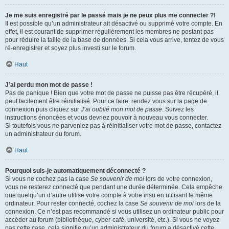
Je me suis enregistré par le passé mais je ne peux plus me connecter ?!
Il est possible qu’un administrateur ait désactivé ou supprimé votre compte. En
effet, il est courant de supprimer régulièrement les membres ne postant pas
pour réduire la taille de la base de données. Si cela vous arrive, tentez de vous
ré-enregistrer et soyez plus investi sur le forum.
Haut
J’ai perdu mon mot de passe !
Pas de panique ! Bien que votre mot de passe ne puisse pas être récupéré, il
peut facilement être réinitialisé. Pour ce faire, rendez vous sur la page de
connexion puis cliquez sur
J’ai oublié mon mot de passe
. Suivez les
instructions énoncées et vous devriez pouvoir à nouveau vous connecter.
Si toutefois vous ne parveniez pas à réinitialiser votre mot de passe, contactez
un administrateur du forum.
Haut
Pourquoi suis-je automatiquement déconnecté ?
Si vous ne cochez pas la case
Se souvenir de moi
lors de votre connexion,
vous ne resterez connecté que pendant une durée déterminée. Cela empêche
que quelqu’un d’autre utilise votre compte à votre insu en utilisant le même
ordinateur. Pour rester connecté, cochez la case
Se souvenir de moi
lors de la
connexion. Ce n’est pas recommandé si vous utilisez un ordinateur public pour
accéder au forum (bibliothèque, cyber-café, université, etc.). Si vous ne voyez
pas cette case, cela signifie qu’un administrateur du forum a désactivé cette