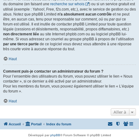
du domaine (en faisant une
recherche sur whois
) ou si un service gratuit est
utilisé (exemple : Yahoo!, Free, f2s.com, etc.), avec le service de gestion ou des
abus. Notez que phpBB Limited
n’a absolument aucun contrôle
et ne peut
être, en aucun cas, tenu pour responsable sur
comment
,
où
ou
par qui
ce
forum est utilisé. Il est inutile de contacter phpBB Limited pour toute question
légale (cessions et désistements, responsabilité, propos diffamatoires, etc.)
non directement liée
au site Internet phpbb.com ou au logiciel phpBB lui-
même. Si vous adressez un courriel au groupe phpBB à propos de l’utilisation
par une tierce partie
de ce logiciel vous devez vous attendre à une réponse
très courte voire à aucune réponse du tout.
Haut
Comment puis-je contacter un administrateur du forum ?
Pour l’ensemble des utilisateurs du forum, vous pouvez utiliser le lien « Nous
contacter », si ce dernier a été activé par un administrateur.
Pour les membres du forum, vous pouvez également utiliser le lien « L’équipe
du forum ».
Haut
Aller à
Accueil
Portail
Index du forum
Développé par
phpBB
® Forum Software © phpBB Limited