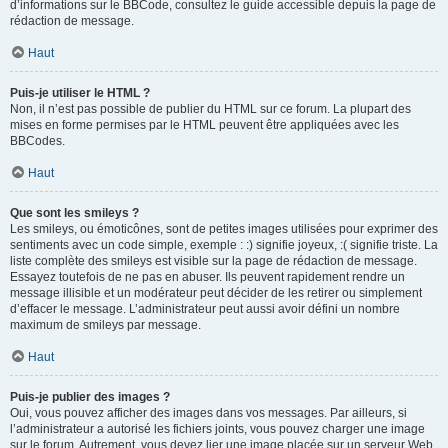
d’informations sur le BBCode, consultez le guide accessible depuis la page de
rédaction de message.
Haut
Puis-je utiliser le HTML ?
Non, il n’est pas possible de publier du HTML sur ce forum. La plupart des
mises en forme permises par le HTML peuvent être appliquées avec les
BBCodes.
Haut
Que sont les smileys ?
Les smileys, ou émoticônes, sont de petites images utilisées pour exprimer des
sentiments avec un code simple, exemple : :) signifie joyeux, :( signifie triste. La
liste complète des smileys est visible sur la page de rédaction de message.
Essayez toutefois de ne pas en abuser. Ils peuvent rapidement rendre un
message illisible et un modérateur peut décider de les retirer ou simplement
d’effacer le message. L’administrateur peut aussi avoir défini un nombre
maximum de smileys par message.
Haut
Puis-je publier des images ?
Oui, vous pouvez afficher des images dans vos messages. Par ailleurs, si
l’administrateur a autorisé les fichiers joints, vous pouvez charger une image
sur le forum. Autrement, vous devez lier une image placée sur un serveur Web