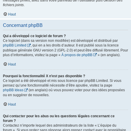
messages privés, allez dans votre panneau de l’utilisateur puis
Gestion des
fichiers joints
.
Haut
Concernant phpBB
Qui a développé ce logiciel de forum ?
Ce logiciel (dans sa version non modifiée) est développé et distribué par
phpBB Limited
, qui en a les droits d’auteur. Il est publié sous la licence
publique générale GNU version 2 (GPL-2.0) et peut être diffusé librement. Pour
plus d’informations, visitez la page «
À propos de phpBB
» (en anglais).
Haut
Pourquoi la fonctionnalité X n’est pas disponible ?
Ce logiciel a été développé et mis sous licence par phpBB Limited. Si vous
pensez qu’une fonctionnalité nécessite d’être ajoutée, visitez la page
phpBB Ideas
(en anglais) où vous pouvez voter pour des idées proposées
ou en suggérer de nouvelles.
Haut
Qui contacter pour les abus ou les questions légales concernant ce
forum ?
Contactez n’importe lequel des administrateurs de la liste « L’équipe du
forum ». Si vous restez sans réponse alors prenez contact avec le propriétaire