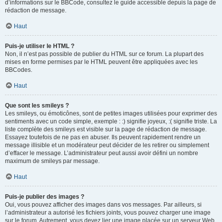
d’informations sur le BBCode, consultez le guide accessible depuis la page de
rédaction de message.
Haut
Puis-je utiliser le HTML ?
Non, il n’est pas possible de publier du HTML sur ce forum. La plupart des
mises en forme permises par le HTML peuvent être appliquées avec les
BBCodes.
Haut
Que sont les smileys ?
Les smileys, ou émoticônes, sont de petites images utilisées pour exprimer des
sentiments avec un code simple, exemple : :) signifie joyeux, :( signifie triste. La
liste complète des smileys est visible sur la page de rédaction de message.
Essayez toutefois de ne pas en abuser. Ils peuvent rapidement rendre un
message illisible et un modérateur peut décider de les retirer ou simplement
d’effacer le message. L’administrateur peut aussi avoir défini un nombre
maximum de smileys par message.
Haut
Puis-je publier des images ?
Oui, vous pouvez afficher des images dans vos messages. Par ailleurs, si
l’administrateur a autorisé les fichiers joints, vous pouvez charger une image
sur le forum. Autrement, vous devez lier une image placée sur un serveur Web