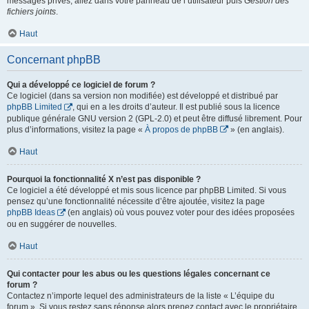
messages privés, allez dans votre panneau de l’utilisateur puis
Gestion des
fichiers joints
.
Haut
Concernant phpBB
Qui a développé ce logiciel de forum ?
Ce logiciel (dans sa version non modifiée) est développé et distribué par
phpBB Limited
, qui en a les droits d’auteur. Il est publié sous la licence
publique générale GNU version 2 (GPL-2.0) et peut être diffusé librement. Pour
plus d’informations, visitez la page «
À propos de phpBB
» (en anglais).
Haut
Pourquoi la fonctionnalité X n’est pas disponible ?
Ce logiciel a été développé et mis sous licence par phpBB Limited. Si vous
pensez qu’une fonctionnalité nécessite d’être ajoutée, visitez la page
phpBB Ideas
(en anglais) où vous pouvez voter pour des idées proposées
ou en suggérer de nouvelles.
Haut
Qui contacter pour les abus ou les questions légales concernant ce
forum ?
Contactez n’importe lequel des administrateurs de la liste « L’équipe du
forum ». Si vous restez sans réponse alors prenez contact avec le propriétaire