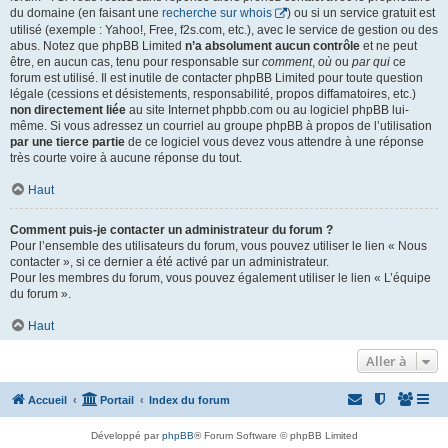
du domaine (en faisant une
recherche sur whois
) ou si un service gratuit est
utilisé (exemple : Yahoo!, Free, f2s.com, etc.), avec le service de gestion ou des
abus. Notez que phpBB Limited
n’a absolument aucun contrôle
et ne peut
être, en aucun cas, tenu pour responsable sur
comment
,
où
ou
par qui
ce
forum est utilisé. Il est inutile de contacter phpBB Limited pour toute question
légale (cessions et désistements, responsabilité, propos diffamatoires, etc.)
non directement liée
au site Internet phpbb.com ou au logiciel phpBB lui-
même. Si vous adressez un courriel au groupe phpBB à propos de l’utilisation
par une tierce partie
de ce logiciel vous devez vous attendre à une réponse
très courte voire à aucune réponse du tout.
Haut
Comment puis-je contacter un administrateur du forum ?
Pour l’ensemble des utilisateurs du forum, vous pouvez utiliser le lien « Nous
contacter », si ce dernier a été activé par un administrateur.
Pour les membres du forum, vous pouvez également utiliser le lien « L’équipe
du forum ».
Haut
Aller à
Accueil
Portail
Index du forum
Développé par
phpBB
® Forum Software © phpBB Limited