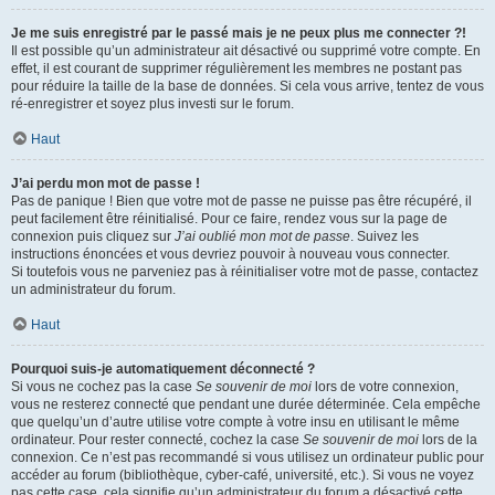
Je me suis enregistré par le passé mais je ne peux plus me connecter ?!
Il est possible qu’un administrateur ait désactivé ou supprimé votre compte. En
effet, il est courant de supprimer régulièrement les membres ne postant pas
pour réduire la taille de la base de données. Si cela vous arrive, tentez de vous
ré-enregistrer et soyez plus investi sur le forum.
Haut
J’ai perdu mon mot de passe !
Pas de panique ! Bien que votre mot de passe ne puisse pas être récupéré, il
peut facilement être réinitialisé. Pour ce faire, rendez vous sur la page de
connexion puis cliquez sur
J’ai oublié mon mot de passe
. Suivez les
instructions énoncées et vous devriez pouvoir à nouveau vous connecter.
Si toutefois vous ne parveniez pas à réinitialiser votre mot de passe, contactez
un administrateur du forum.
Haut
Pourquoi suis-je automatiquement déconnecté ?
Si vous ne cochez pas la case
Se souvenir de moi
lors de votre connexion,
vous ne resterez connecté que pendant une durée déterminée. Cela empêche
que quelqu’un d’autre utilise votre compte à votre insu en utilisant le même
ordinateur. Pour rester connecté, cochez la case
Se souvenir de moi
lors de la
connexion. Ce n’est pas recommandé si vous utilisez un ordinateur public pour
accéder au forum (bibliothèque, cyber-café, université, etc.). Si vous ne voyez
pas cette case, cela signifie qu’un administrateur du forum a désactivé cette