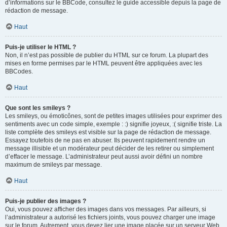
d’informations sur le BBCode, consultez le guide accessible depuis la page de
rédaction de message.
Haut
Puis-je utiliser le HTML ?
Non, il n’est pas possible de publier du HTML sur ce forum. La plupart des
mises en forme permises par le HTML peuvent être appliquées avec les
BBCodes.
Haut
Que sont les smileys ?
Les smileys, ou émoticônes, sont de petites images utilisées pour exprimer des
sentiments avec un code simple, exemple : :) signifie joyeux, :( signifie triste. La
liste complète des smileys est visible sur la page de rédaction de message.
Essayez toutefois de ne pas en abuser. Ils peuvent rapidement rendre un
message illisible et un modérateur peut décider de les retirer ou simplement
d’effacer le message. L’administrateur peut aussi avoir défini un nombre
maximum de smileys par message.
Haut
Puis-je publier des images ?
Oui, vous pouvez afficher des images dans vos messages. Par ailleurs, si
l’administrateur a autorisé les fichiers joints, vous pouvez charger une image
sur le forum. Autrement, vous devez lier une image placée sur un serveur Web