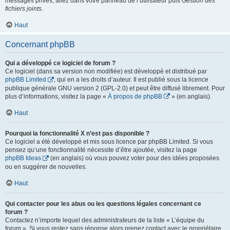
messages privés, allez dans votre panneau de l’utilisateur puis
Gestion des
fichiers joints
.
Haut
Concernant phpBB
Qui a développé ce logiciel de forum ?
Ce logiciel (dans sa version non modifiée) est développé et distribué par
phpBB Limited
, qui en a les droits d’auteur. Il est publié sous la licence
publique générale GNU version 2 (GPL-2.0) et peut être diffusé librement. Pour
plus d’informations, visitez la page «
À propos de phpBB
» (en anglais).
Haut
Pourquoi la fonctionnalité X n’est pas disponible ?
Ce logiciel a été développé et mis sous licence par phpBB Limited. Si vous
pensez qu’une fonctionnalité nécessite d’être ajoutée, visitez la page
phpBB Ideas
(en anglais) où vous pouvez voter pour des idées proposées
ou en suggérer de nouvelles.
Haut
Qui contacter pour les abus ou les questions légales concernant ce
forum ?
Contactez n’importe lequel des administrateurs de la liste « L’équipe du
forum ». Si vous restez sans réponse alors prenez contact avec le propriétaire