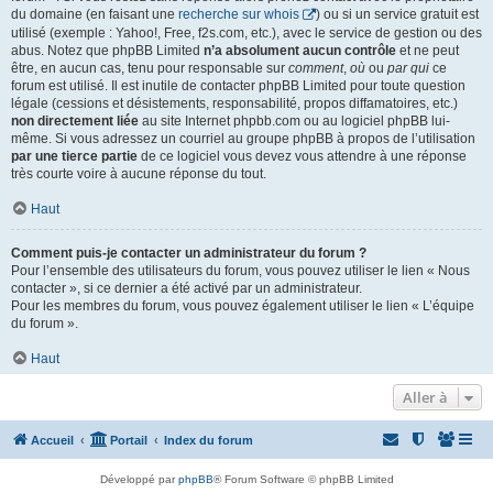
du domaine (en faisant une
recherche sur whois
) ou si un service gratuit est
utilisé (exemple : Yahoo!, Free, f2s.com, etc.), avec le service de gestion ou des
abus. Notez que phpBB Limited
n’a absolument aucun contrôle
et ne peut
être, en aucun cas, tenu pour responsable sur
comment
,
où
ou
par qui
ce
forum est utilisé. Il est inutile de contacter phpBB Limited pour toute question
légale (cessions et désistements, responsabilité, propos diffamatoires, etc.)
non directement liée
au site Internet phpbb.com ou au logiciel phpBB lui-
même. Si vous adressez un courriel au groupe phpBB à propos de l’utilisation
par une tierce partie
de ce logiciel vous devez vous attendre à une réponse
très courte voire à aucune réponse du tout.
Haut
Comment puis-je contacter un administrateur du forum ?
Pour l’ensemble des utilisateurs du forum, vous pouvez utiliser le lien « Nous
contacter », si ce dernier a été activé par un administrateur.
Pour les membres du forum, vous pouvez également utiliser le lien « L’équipe
du forum ».
Haut
Aller à
Accueil
Portail
Index du forum
Développé par
phpBB
® Forum Software © phpBB Limited