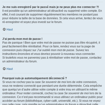
Je me suis enregistré par le passé mais je ne peux plus me connecter ?!
Il est possible qu’un administrateur ait désactivé ou supprimé votre compte. En
effet, il est courant de supprimer régulièrement les membres ne postant pas
pour réduire la taille de la base de données. Si cela vous arrive, tentez de vous
ré-enregistrer et soyez plus investi sur le forum.
Haut
J’ai perdu mon mot de passe !
Pas de panique ! Bien que votre mot de passe ne puisse pas être récupéré, il
peut facilement être réinitialisé. Pour ce faire, rendez vous sur la page de
connexion puis cliquez sur
J’ai oublié mon mot de passe
. Suivez les
instructions énoncées et vous devriez pouvoir à nouveau vous connecter.
Si toutefois vous ne parveniez pas à réinitialiser votre mot de passe, contactez
un administrateur du forum.
Haut
Pourquoi suis-je automatiquement déconnecté ?
Si vous ne cochez pas la case
Se souvenir de moi
lors de votre connexion,
vous ne resterez connecté que pendant une durée déterminée. Cela empêche
que quelqu’un d’autre utilise votre compte à votre insu en utilisant le même
ordinateur. Pour rester connecté, cochez la case
Se souvenir de moi
lors de la
connexion. Ce n’est pas recommandé si vous utilisez un ordinateur public pour
accéder au forum (bibliothèque, cyber-café, université, etc.). Si vous ne voyez
pas cette case, cela signifie qu’un administrateur du forum a désactivé cette