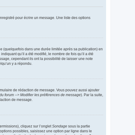
nregistré pour écrire un message. Une liste des options
 (quelquefois dans une durée limitée après sa publication) en
iquant qu’il a été modifié, le nombre de fois qu’il a été
sage, cependant ils ont la possibilité de laisser une note
elqu’un y a répondu.
rmulaire de rédaction de message. Vous pouvez aussi ajouter
du forum --> Modifier les préférences de message
). Par la suite,
daction de message.
ermissions), cliquez sur l’onglet
Sondage
sous la partie
ptions possibles, saisissez une option par ligne dans le