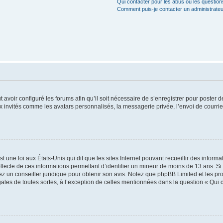
Qui contacter pour les abus ou les questio
Comment puis-je contacter un administrateu
t avoir configuré les forums afin qu’il soit nécessaire de s’enregistrer pour poster
x invités comme les avatars personnalisés, la messagerie privée, l’envoi de courri
t une loi aux États-Unis qui dit que les sites Internet pouvant recueillir des infor
ollecte de ces informations permettant d’identifier un mineur de moins de 13 ans. S
tez un conseiller juridique pour obtenir son avis. Notez que phpBB Limited et les pr
gales de toutes sortes, à l’exception de celles mentionnées dans la question « Qui