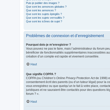
Puis-je publier des images ?
Que sont les annonces globales ?
Que sont les annonces ?
Que sont les sujets épinglés ?
Que sont les sujets verrouillés ?
Que sont les icônes de sujet ?
Problèmes de connexion et d’enregistrement
Pourquoi dois-je m’enregistrer ?
Vous pouvez ne pas le faire, mais l’administrateur du forum peu
bénéficier de fonctionnalités supplémentaires inaccessibles au
création d’un compte est rapide et vivement conseillée.
Haut
Que signifie COPPA ?
COPPA (ou
Children’s Online Privacy Protection Act
de 1998) es
consentement écrit des parents (ou d’un tuteur légal) pour la c
vous enregistrez ou que quelqu’un le fait à votre place, contac
juridiques et ne sauraient être contactés pour des questions lé
forum ? ».
Haut