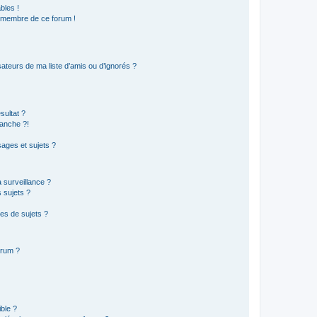
bles !
n membre de ce forum !
ateurs de ma liste d’amis ou d’ignorés ?
sultat ?
anche ?!
ages et sujets ?
a surveillance ?
 sujets ?
es de sujets ?
orum ?
ible ?