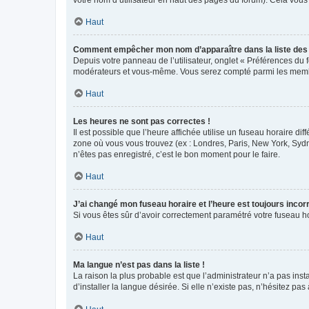
votre nom d’utilisateur en haut des pages du forum). Cela vous
Haut
Comment empêcher mon nom d’apparaître dans la liste de
Depuis votre panneau de l’utilisateur, onglet « Préférences du 
modérateurs et vous-même. Vous serez compté parmi les membr
Haut
Les heures ne sont pas correctes !
Il est possible que l’heure affichée utilise un fuseau horaire d
zone où vous vous trouvez (ex : Londres, Paris, New York, Syd
n’êtes pas enregistré, c’est le bon moment pour le faire.
Haut
J’ai changé mon fuseau horaire et l’heure est toujours incorr
Si vous êtes sûr d’avoir correctement paramétré votre fuseau hor
Haut
Ma langue n’est pas dans la liste !
La raison la plus probable est que l’administrateur n’a pas i
d’installer la langue désirée. Si elle n’existe pas, n’hésitez pa