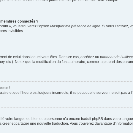
 permettra de modifier tous les paramètres et préférences de votre compte.
s membres connectés ?
forum », vous trouverez l’option
Masquer ma présence en ligne
. Si vous l’activez, 
es invisibles.
ifférent de celui dans lequel vous êtes. Dans ce cas, accédez au
panneau de l’utilisa
ney, etc.). Notez que la modification du fuseau horaire, comme la plupart des para
ecte !
aire et que l’heure est toujours incorrecte, il se peut que le serveur ne soit pas à
nstallé votre langue ou bien que personne n’a encore traduit phpBB dans votre lang
s à créer et partager une nouvelle traduction. Vous trouverez davantage d’information