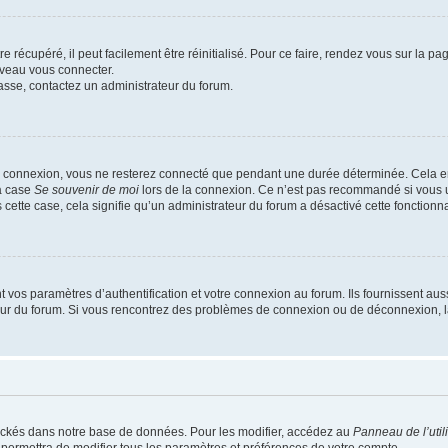
 récupéré, il peut facilement être réinitialisé. Pour ce faire, rendez vous sur la p
uveau vous connecter.
passe, contactez un administrateur du forum.
e connexion, vous ne resterez connecté que pendant une durée déterminée. Cela em
la case
Se souvenir de moi
lors de la connexion. Ce n’est pas recommandé si vous u
s cette case, cela signifie qu’un administrateur du forum a désactivé cette fonctionna
os paramètres d’authentification et votre connexion au forum. Ils fournissent aussi
teur du forum. Si vous rencontrez des problèmes de connexion ou de déconnexion, l
ockés dans notre base de données. Pour les modifier, accédez au
Panneau de l’util