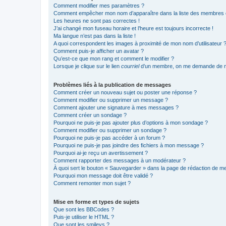
Comment modifier mes paramètres ?
Comment empêcher mon nom d’apparaître dans la liste des membres
Les heures ne sont pas correctes !
J’ai changé mon fuseau horaire et l’heure est toujours incorrecte !
Ma langue n’est pas dans la liste !
A quoi correspondent les images à proximité de mon nom d’utilisateur 
Comment puis-je afficher un avatar ?
Qu’est-ce que mon rang et comment le modifier ?
Lorsque je clique sur le lien
courriel
d’un membre, on me demande de m
Problèmes liés à la publication de messages
Comment créer un nouveau sujet ou poster une réponse ?
Comment modifier ou supprimer un message ?
Comment ajouter une signature à mes messages ?
Comment créer un sondage ?
Pourquoi ne puis-je pas ajouter plus d’options à mon sondage ?
Comment modifier ou supprimer un sondage ?
Pourquoi ne puis-je pas accéder à un forum ?
Pourquoi ne puis-je pas joindre des fichiers à mon message ?
Pourquoi ai-je reçu un avertissement ?
Comment rapporter des messages à un modérateur ?
À quoi sert le bouton « Sauvegarder » dans la page de rédaction de 
Pourquoi mon message doit être validé ?
Comment remonter mon sujet ?
Mise en forme et types de sujets
Que sont les BBCodes ?
Puis-je utiliser le HTML ?
Que sont les smileys ?