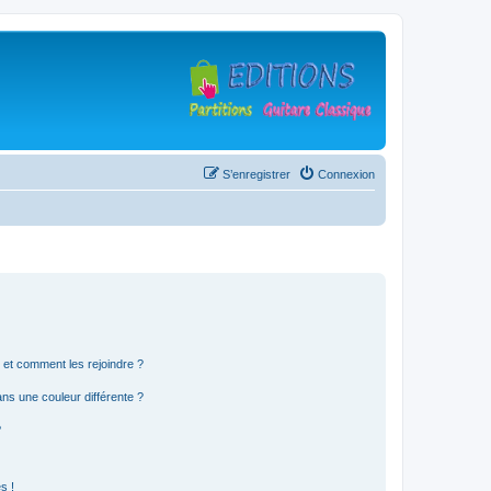
S’enregistrer
Connexion
s et comment les rejoindre ?
s une couleur différente ?
?
s !