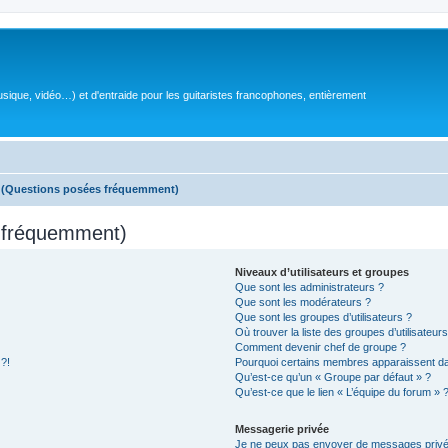
sique, vidéo…) et d'entraide pour les guitaristes francophones, entièrement
s (Questions posées fréquemment)
s fréquemment)
Niveaux d’utilisateurs et groupes
Que sont les administrateurs ?
Que sont les modérateurs ?
Que sont les groupes d’utilisateurs ?
Où trouver la liste des groupes d’utilisateur
Comment devenir chef de groupe ?
 ?!
Pourquoi certains membres apparaissent dan
Qu’est-ce qu’un « Groupe par défaut » ?
Qu’est-ce que le lien « L’équipe du forum » 
Messagerie privée
Je ne peux pas envoyer de messages privé