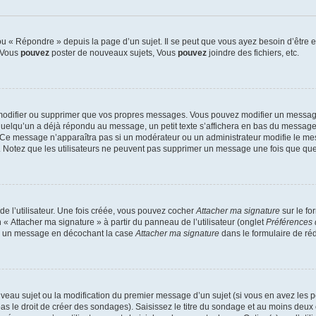
 « Répondre » depuis la page d’un sujet. Il se peut que vous ayez besoin d’être e
: Vous
pouvez
poster de nouveaux sujets, Vous
pouvez
joindre des fichiers, etc.
modifier ou supprimer que vos propres messages. Vous pouvez modifier un message
lqu’un a déjà répondu au message, un petit texte s’affichera en bas du message ind
n. Ce message n’apparaîtra pas si un modérateur ou un administrateur modifie le mes
ive. Notez que les utilisateurs ne peuvent pas supprimer un message une fois que qu
e l’utilisateur. Une fois créée, vous pouvez cocher
Attacher ma signature
sur le fo
 « Attacher ma signature » à partir du panneau de l’utilisateur (onglet
Préférences 
 à un message en décochant la case
Attacher ma signature
dans le formulaire de ré
ouveau sujet ou la modification du premier message d’un sujet (si vous en avez les p
 le droit de créer des sondages). Saisissez le titre du sondage et au moins deux o