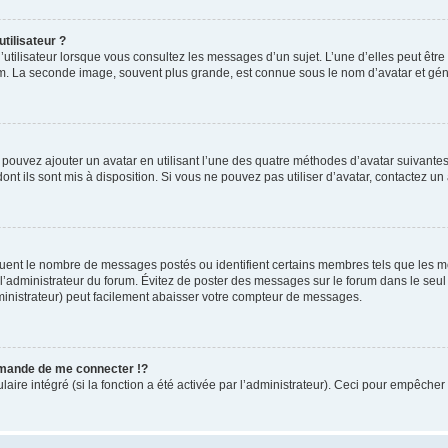
tilisateur ?
utilisateur lorsque vous consultez les messages d’un sujet. L’une d’elles peut êtr
rum. La seconde image, souvent plus grande, est connue sous le nom d’avatar et 
s pouvez ajouter un avatar en utilisant l’une des quatre méthodes d’avatar suivantes 
ont ils sont mis à disposition. Si vous ne pouvez pas utiliser d’avatar, contactez un
iquent le nombre de messages postés ou identifient certains membres tels que les 
ar l’administrateur du forum. Évitez de poster des messages sur le forum dans le seu
ministrateur) peut facilement abaisser votre compteur de messages.
mande de me connecter !?
re intégré (si la fonction a été activée par l’administrateur). Ceci pour empêcher l’u