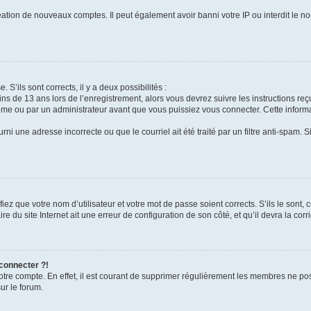
réation de nouveaux comptes. Il peut également avoir banni votre IP ou interdit le no
 S’ils sont corrects, il y a deux possibilités :
ins de 13 ans lors de l’enregistrement, alors vous devrez suivre les instructions r
me ou par un administrateur avant que vous puissiez vous connecter. Cette informat
rni une adresse incorrecte ou que le courriel ait été traité par un filtre anti-spam. S
iez que votre nom d’utilisateur et votre mot de passe soient corrects. S’ils le sont,
e du site Internet ait une erreur de configuration de son côté, et qu’il devra la corri
 connecter ?!
votre compte. En effet, il est courant de supprimer régulièrement les membres ne pos
ur le forum.