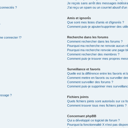
Je reçois sans arrêt des messages indésira
 connectés ?
J’ai reçu un spam ou un courriel abusif d’u
Amis et ignorés
Que sont mes listes d’amis et d’ignorés ?
?
Comment puis-je ajouter/supprimer des utilis
Recherche dans les forums
e connecter !?
Comment rechercher dans les forums ?
Pourquoi ma recherche ne renvoie aucun ré
Pourquoi ma recherche renvoie une page bl
Comment rechercher des membres ?
Comment puis-je trouver mes propres mess
Surveillance et favoris
Quelle est la différence entre les favoris et l
Comment mettre en favoris ou surveiller des
Comment surveiller des forums ?
Comment puis-je supprimer mes surveillanc
message ?
Fichiers joints
Quels fichiers joints sont autorisés sur ce f
Comment trouver tous mes fichiers joints ?
Concernant phpBB
Qui a développé ce logiciel de forum ?
Pourquoi la fonctionnalité X n’est pas dispon