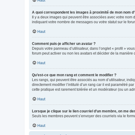
Haut
A quoi correspondent les images à proximité de mon nom d’u
Il y a deux images qui peuvent être associées avec votre nom d’
indiquant votre nombre de messages ou votre statut sur le fo
Haut
Comment puis-je afficher un avatar ?
Depuis votre panneau d’utilisateur, dans l’onglet « profil » vou
forum peut activer ou non les avatars et décider de la manière d
Haut
Qu’est-ce que mon rang et comment le modifier ?
Les rangs, qui peuvent être associés au nom d’utilisateur, ind
directement modifier l’intitulé d’un rang car il est paramétré p
cette pratique est rarement tolérée et un modérateur (ou un ad
Haut
Lorsque je clique sur le lien
courriel
d’un membre, on me de
Seuls les membres peuvent s’envoyer des courriels via le formulai
Haut