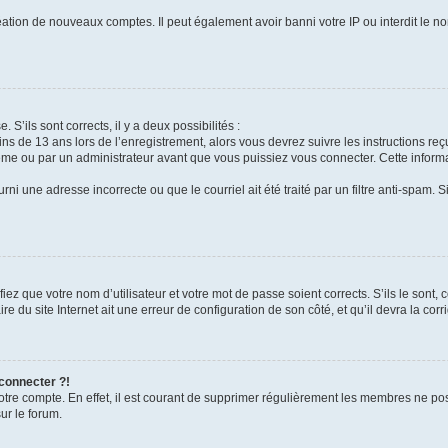
réation de nouveaux comptes. Il peut également avoir banni votre IP ou interdit le no
 S’ils sont corrects, il y a deux possibilités :
ins de 13 ans lors de l’enregistrement, alors vous devrez suivre les instructions r
me ou par un administrateur avant que vous puissiez vous connecter. Cette informat
rni une adresse incorrecte ou que le courriel ait été traité par un filtre anti-spam. S
iez que votre nom d’utilisateur et votre mot de passe soient corrects. S’ils le sont,
e du site Internet ait une erreur de configuration de son côté, et qu’il devra la corri
 connecter ?!
votre compte. En effet, il est courant de supprimer régulièrement les membres ne pos
ur le forum.