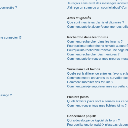
Je reçois sans arrêt des messages indésira
 connectés ?
J’ai reçu un spam ou un courriel abusif d’u
Amis et ignorés
Que sont mes listes d’amis et d’ignorés ?
?
Comment puis-je ajouter/supprimer des utilis
Recherche dans les forums
e connecter !?
Comment rechercher dans les forums ?
Pourquoi ma recherche ne renvoie aucun ré
Pourquoi ma recherche renvoie une page bl
Comment rechercher des membres ?
Comment puis-je trouver mes propres mess
Surveillance et favoris
Quelle est la différence entre les favoris et l
Comment mettre en favoris ou surveiller des
Comment surveiller des forums ?
Comment puis-je supprimer mes surveillanc
message ?
Fichiers joints
Quels fichiers joints sont autorisés sur ce f
Comment trouver tous mes fichiers joints ?
Concernant phpBB
Qui a développé ce logiciel de forum ?
Pourquoi la fonctionnalité X n’est pas dispon