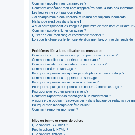
Comment modifier mes paramètres ?
Comment empêcher mon nom d’apparaître dans la liste des membres
Les heures ne sont pas correctes !
J’ai changé mon fuseau horaire et l’heure est toujours incorrecte !
Ma langue n’est pas dans la liste !
A quoi correspondent les images à proximité de mon nom d’utilisateur 
Comment puis-je afficher un avatar ?
Qu’est-ce que mon rang et comment le modifier ?
Lorsque je clique sur le lien
courriel
d’un membre, on me demande de m
Problèmes liés à la publication de messages
Comment créer un nouveau sujet ou poster une réponse ?
Comment modifier ou supprimer un message ?
Comment ajouter une signature à mes messages ?
Comment créer un sondage ?
Pourquoi ne puis-je pas ajouter plus d’options à mon sondage ?
Comment modifier ou supprimer un sondage ?
Pourquoi ne puis-je pas accéder à un forum ?
Pourquoi ne puis-je pas joindre des fichiers à mon message ?
Pourquoi ai-je reçu un avertissement ?
Comment rapporter des messages à un modérateur ?
À quoi sert le bouton « Sauvegarder » dans la page de rédaction de 
Pourquoi mon message doit être validé ?
Comment remonter mon sujet ?
Mise en forme et types de sujets
Que sont les BBCodes ?
Puis-je utiliser le HTML ?
Que sont les smileys ?