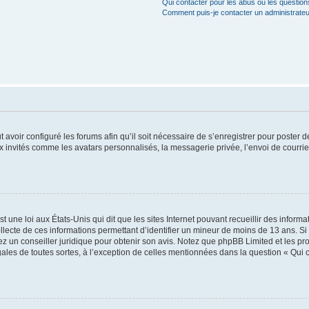
Qui contacter pour les abus ou les questio
Comment puis-je contacter un administrateu
t avoir configuré les forums afin qu’il soit nécessaire de s’enregistrer pour poster
x invités comme les avatars personnalisés, la messagerie privée, l’envoi de courri
t une loi aux États-Unis qui dit que les sites Internet pouvant recueillir des infor
ollecte de ces informations permettant d’identifier un mineur de moins de 13 ans. S
tez un conseiller juridique pour obtenir son avis. Notez que phpBB Limited et les pr
gales de toutes sortes, à l’exception de celles mentionnées dans la question « Qui