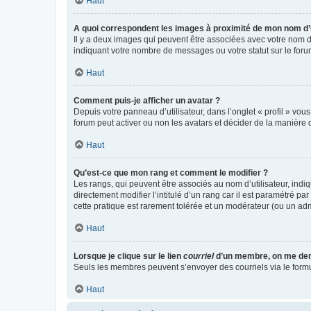
Haut
A quoi correspondent les images à proximité de mon nom d’u
Il y a deux images qui peuvent être associées avec votre nom d’
indiquant votre nombre de messages ou votre statut sur le fo
Haut
Comment puis-je afficher un avatar ?
Depuis votre panneau d’utilisateur, dans l’onglet « profil » vou
forum peut activer ou non les avatars et décider de la manière d
Haut
Qu’est-ce que mon rang et comment le modifier ?
Les rangs, qui peuvent être associés au nom d’utilisateur, ind
directement modifier l’intitulé d’un rang car il est paramétré p
cette pratique est rarement tolérée et un modérateur (ou un ad
Haut
Lorsque je clique sur le lien
courriel
d’un membre, on me de
Seuls les membres peuvent s’envoyer des courriels via le formulai
Haut