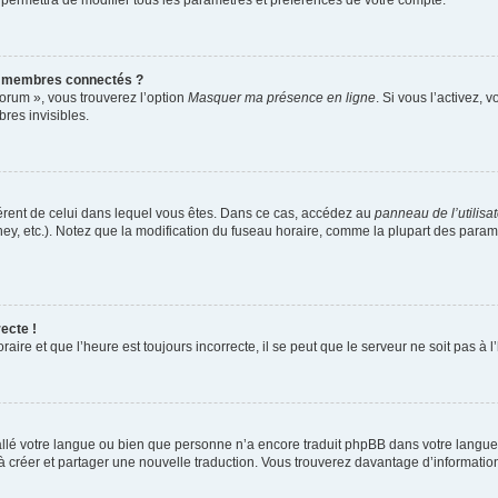
 permettra de modifier tous les paramètres et préférences de votre compte.
s membres connectés ?
forum », vous trouverez l’option
Masquer ma présence en ligne
. Si vous l’activez, 
es invisibles.
ifférent de celui dans lequel vous êtes. Dans ce cas, accédez au
panneau de l’utilisa
ney, etc.). Notez que la modification du fuseau horaire, comme la plupart des para
ecte !
aire et que l’heure est toujours incorrecte, il se peut que le serveur ne soit pas à
nstallé votre langue ou bien que personne n’a encore traduit phpBB dans votre lang
s à créer et partager une nouvelle traduction. Vous trouverez davantage d’information