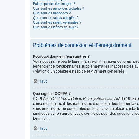
Puis-je publier des images ?
Que sont les annonces globales ?
Que sont les annonces ?
Que sont les sujets épinglés ?
Que sont les sujets verrouillés ?
Que sont les icônes de sujet ?
Problèmes de connexion et d’enregistrement
Pourquoi dois-je m’enregistrer ?
Vous pouvez ne pas le faire, mais l’administrateur du forum peu
bénéficier de fonctionnalités supplémentaires inaccessibles au
création d’un compte est rapide et vivement conseillée.
Haut
Que signifie COPPA ?
COPPA (ou
Children’s Online Privacy Protection Act
de 1998) es
consentement écrit des parents (ou d’un tuteur légal) pour la c
vous enregistrez ou que quelqu’un le fait à votre place, contac
juridiques et ne sauraient être contactés pour des questions lé
forum ? ».
Haut