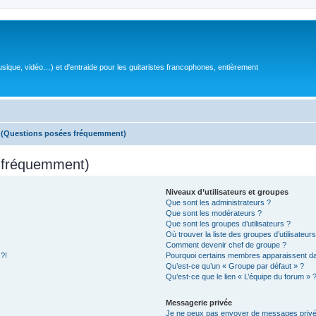
sique, vidéo…) et d'entraide pour les guitaristes francophones, entièrement
s (Questions posées fréquemment)
s fréquemment)
Niveaux d’utilisateurs et groupes
Que sont les administrateurs ?
Que sont les modérateurs ?
Que sont les groupes d’utilisateurs ?
Où trouver la liste des groupes d’utilisateur
Comment devenir chef de groupe ?
 ?!
Pourquoi certains membres apparaissent dan
Qu’est-ce qu’un « Groupe par défaut » ?
Qu’est-ce que le lien « L’équipe du forum » 
Messagerie privée
Je ne peux pas envoyer de messages privé