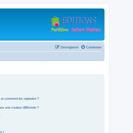
S’enregistrer
Connexion
s et comment les rejoindre ?
s une couleur différente ?
?
s !