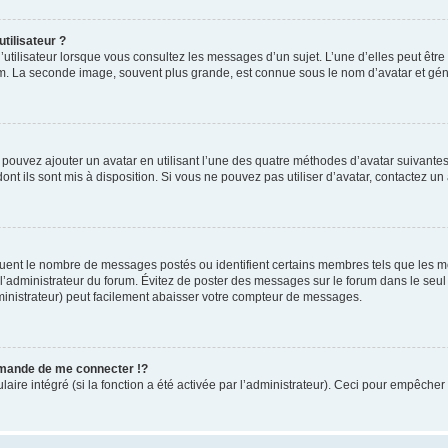
tilisateur ?
utilisateur lorsque vous consultez les messages d’un sujet. L’une d’elles peut êtr
rum. La seconde image, souvent plus grande, est connue sous le nom d’avatar et 
s pouvez ajouter un avatar en utilisant l’une des quatre méthodes d’avatar suivantes 
ont ils sont mis à disposition. Si vous ne pouvez pas utiliser d’avatar, contactez un
iquent le nombre de messages postés ou identifient certains membres tels que les 
ar l’administrateur du forum. Évitez de poster des messages sur le forum dans le seu
ministrateur) peut facilement abaisser votre compteur de messages.
mande de me connecter !?
re intégré (si la fonction a été activée par l’administrateur). Ceci pour empêcher l’u