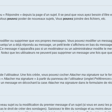
 « Répondre » depuis la page d’un sujet. Il se peut que vous ayez besoin d’être e
: Vous
pouvez
poster de nouveaux sujets, Vous
pouvez
joindre des fichiers, etc.
modifier ou supprimer que vos propres messages. Vous pouvez modifier un message
lqu’un a déjà répondu au message, un petit texte s’affichera en bas du message ind
n. Ce message n’apparaîtra pas si un modérateur ou un administrateur modifie le mes
ive. Notez que les utilisateurs ne peuvent pas supprimer un message une fois que qu
e l’utilisateur. Une fois créée, vous pouvez cocher
Attacher ma signature
sur le fo
 « Attacher ma signature » à partir du panneau de l’utilisateur (onglet
Préférences 
 à un message en décochant la case
Attacher ma signature
dans le formulaire de ré
ouveau sujet ou la modification du premier message d’un sujet (si vous en avez les p
 le droit de créer des sondages). Saisissez le titre du sondage et au moins deux o