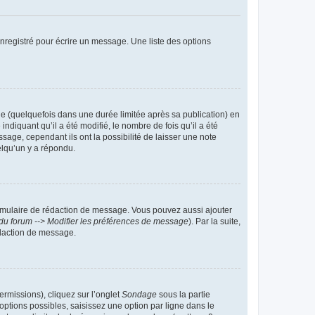
nregistré pour écrire un message. Une liste des options
 (quelquefois dans une durée limitée après sa publication) en
iquant qu’il a été modifié, le nombre de fois qu’il a été
sage, cependant ils ont la possibilité de laisser une note
elqu’un y a répondu.
rmulaire de rédaction de message. Vous pouvez aussi ajouter
du forum --> Modifier les préférences de message
). Par la suite,
daction de message.
ermissions), cliquez sur l’onglet
Sondage
sous la partie
ptions possibles, saisissez une option par ligne dans le