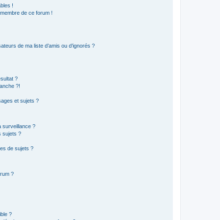
bles !
n membre de ce forum !
ateurs de ma liste d’amis ou d’ignorés ?
sultat ?
anche ?!
ages et sujets ?
a surveillance ?
 sujets ?
es de sujets ?
orum ?
ible ?