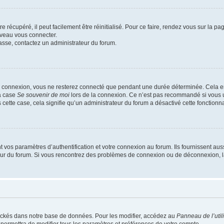
 récupéré, il peut facilement être réinitialisé. Pour ce faire, rendez vous sur la p
uveau vous connecter.
passe, contactez un administrateur du forum.
e connexion, vous ne resterez connecté que pendant une durée déterminée. Cela em
la case
Se souvenir de moi
lors de la connexion. Ce n’est pas recommandé si vous u
s cette case, cela signifie qu’un administrateur du forum a désactivé cette fonctionna
os paramètres d’authentification et votre connexion au forum. Ils fournissent aussi
teur du forum. Si vous rencontrez des problèmes de connexion ou de déconnexion, l
ockés dans notre base de données. Pour les modifier, accédez au
Panneau de l’util