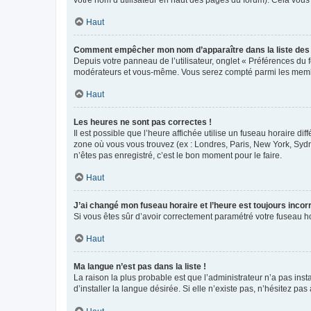
votre nom d’utilisateur en haut des pages du forum). Cela vous
Haut
Comment empêcher mon nom d’apparaître dans la liste de
Depuis votre panneau de l’utilisateur, onglet « Préférences du 
modérateurs et vous-même. Vous serez compté parmi les membr
Haut
Les heures ne sont pas correctes !
Il est possible que l’heure affichée utilise un fuseau horaire d
zone où vous vous trouvez (ex : Londres, Paris, New York, Syd
n’êtes pas enregistré, c’est le bon moment pour le faire.
Haut
J’ai changé mon fuseau horaire et l’heure est toujours incorr
Si vous êtes sûr d’avoir correctement paramétré votre fuseau hor
Haut
Ma langue n’est pas dans la liste !
La raison la plus probable est que l’administrateur n’a pas i
d’installer la langue désirée. Si elle n’existe pas, n’hésitez pa