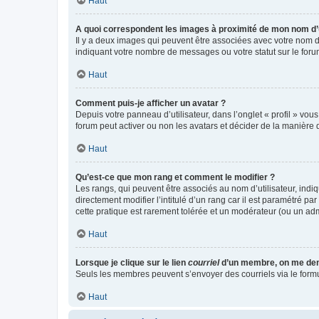
Haut
A quoi correspondent les images à proximité de mon nom d’u
Il y a deux images qui peuvent être associées avec votre nom d’
indiquant votre nombre de messages ou votre statut sur le fo
Haut
Comment puis-je afficher un avatar ?
Depuis votre panneau d’utilisateur, dans l’onglet « profil » vou
forum peut activer ou non les avatars et décider de la manière d
Haut
Qu’est-ce que mon rang et comment le modifier ?
Les rangs, qui peuvent être associés au nom d’utilisateur, ind
directement modifier l’intitulé d’un rang car il est paramétré p
cette pratique est rarement tolérée et un modérateur (ou un ad
Haut
Lorsque je clique sur le lien
courriel
d’un membre, on me de
Seuls les membres peuvent s’envoyer des courriels via le formulai
Haut