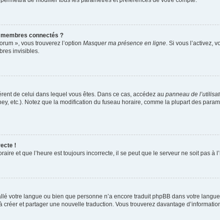
 permettra de modifier tous les paramètres et préférences de votre compte.
s membres connectés ?
forum », vous trouverez l’option
Masquer ma présence en ligne
. Si vous l’activez, 
es invisibles.
ifférent de celui dans lequel vous êtes. Dans ce cas, accédez au
panneau de l’utilisa
ney, etc.). Notez que la modification du fuseau horaire, comme la plupart des para
ecte !
aire et que l’heure est toujours incorrecte, il se peut que le serveur ne soit pas à
nstallé votre langue ou bien que personne n’a encore traduit phpBB dans votre lang
s à créer et partager une nouvelle traduction. Vous trouverez davantage d’information