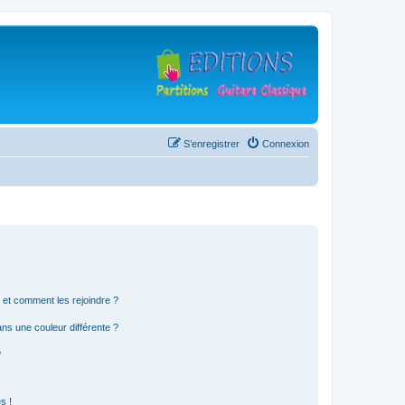
S’enregistrer
Connexion
s et comment les rejoindre ?
s une couleur différente ?
?
s !