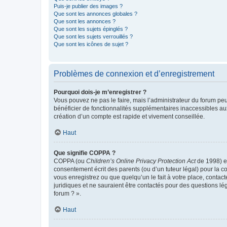
Puis-je publier des images ?
Que sont les annonces globales ?
Que sont les annonces ?
Que sont les sujets épinglés ?
Que sont les sujets verrouillés ?
Que sont les icônes de sujet ?
Problèmes de connexion et d’enregistrement
Pourquoi dois-je m’enregistrer ?
Vous pouvez ne pas le faire, mais l’administrateur du forum peu
bénéficier de fonctionnalités supplémentaires inaccessibles au
création d’un compte est rapide et vivement conseillée.
Haut
Que signifie COPPA ?
COPPA (ou
Children’s Online Privacy Protection Act
de 1998) es
consentement écrit des parents (ou d’un tuteur légal) pour la c
vous enregistrez ou que quelqu’un le fait à votre place, contac
juridiques et ne sauraient être contactés pour des questions lé
forum ? ».
Haut