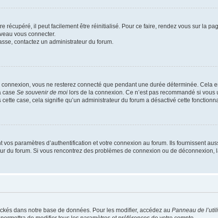
 récupéré, il peut facilement être réinitialisé. Pour ce faire, rendez vous sur la p
uveau vous connecter.
passe, contactez un administrateur du forum.
e connexion, vous ne resterez connecté que pendant une durée déterminée. Cela em
la case
Se souvenir de moi
lors de la connexion. Ce n’est pas recommandé si vous u
s cette case, cela signifie qu’un administrateur du forum a désactivé cette fonctionna
os paramètres d’authentification et votre connexion au forum. Ils fournissent aussi
teur du forum. Si vous rencontrez des problèmes de connexion ou de déconnexion, l
ockés dans notre base de données. Pour les modifier, accédez au
Panneau de l’util