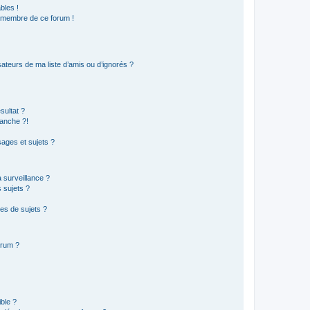
bles !
n membre de ce forum !
ateurs de ma liste d’amis ou d’ignorés ?
sultat ?
anche ?!
ages et sujets ?
a surveillance ?
 sujets ?
es de sujets ?
orum ?
ible ?