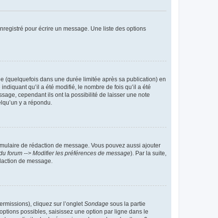
nregistré pour écrire un message. Une liste des options
 (quelquefois dans une durée limitée après sa publication) en
iquant qu’il a été modifié, le nombre de fois qu’il a été
sage, cependant ils ont la possibilité de laisser une note
elqu’un y a répondu.
rmulaire de rédaction de message. Vous pouvez aussi ajouter
du forum --> Modifier les préférences de message
). Par la suite,
daction de message.
ermissions), cliquez sur l’onglet
Sondage
sous la partie
ptions possibles, saisissez une option par ligne dans le