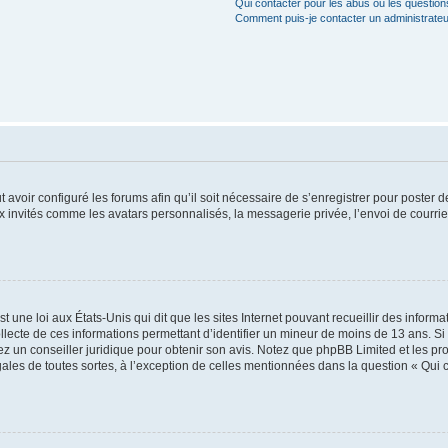
Qui contacter pour les abus ou les questio
Comment puis-je contacter un administrateu
t avoir configuré les forums afin qu’il soit nécessaire de s’enregistrer pour poster
x invités comme les avatars personnalisés, la messagerie privée, l’envoi de courri
t une loi aux États-Unis qui dit que les sites Internet pouvant recueillir des infor
ollecte de ces informations permettant d’identifier un mineur de moins de 13 ans. S
tez un conseiller juridique pour obtenir son avis. Notez que phpBB Limited et les pr
gales de toutes sortes, à l’exception de celles mentionnées dans la question « Qui