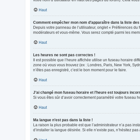
votre nom d’utilisateur en haut des pages du forum). Cela vous
Haut
Comment empêcher mon nom d’apparaître dans la liste de
Depuis votre panneau de l’utilisateur, onglet « Préférences du 
modérateurs et vous-même. Vous serez compté parmi les membr
Haut
Les heures ne sont pas correctes !
Il est possible que l’heure affichée utilise un fuseau horaire d
zone où vous vous trouvez (ex : Londres, Paris, New York, Syd
n’êtes pas enregistré, c’est le bon moment pour le faire.
Haut
J’ai changé mon fuseau horaire et l’heure est toujours incorr
Si vous êtes sûr d’avoir correctement paramétré votre fuseau hor
Haut
Ma langue n’est pas dans la liste !
La raison la plus probable est que l’administrateur n’a pas i
d’installer la langue désirée. Si elle n’existe pas, n’hésitez pa