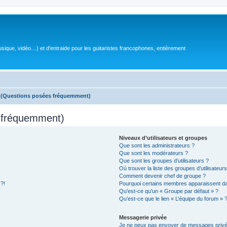
sique, vidéo…) et d'entraide pour les guitaristes francophones, entièrement
s (Questions posées fréquemment)
s fréquemment)
Niveaux d’utilisateurs et groupes
Que sont les administrateurs ?
Que sont les modérateurs ?
Que sont les groupes d’utilisateurs ?
Où trouver la liste des groupes d’utilisateur
Comment devenir chef de groupe ?
 ?!
Pourquoi certains membres apparaissent dan
Qu’est-ce qu’un « Groupe par défaut » ?
Qu’est-ce que le lien « L’équipe du forum » 
Messagerie privée
Je ne peux pas envoyer de messages privé