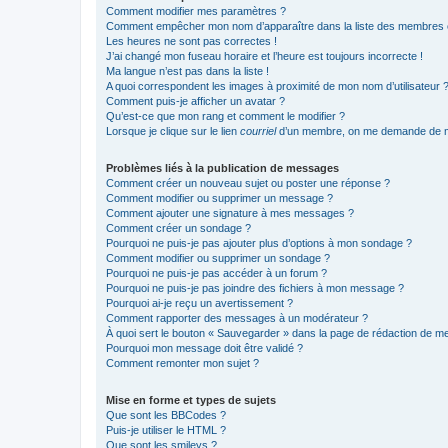
Comment modifier mes paramètres ?
Comment empêcher mon nom d’apparaître dans la liste des membres
Les heures ne sont pas correctes !
J’ai changé mon fuseau horaire et l’heure est toujours incorrecte !
Ma langue n’est pas dans la liste !
A quoi correspondent les images à proximité de mon nom d’utilisateur 
Comment puis-je afficher un avatar ?
Qu’est-ce que mon rang et comment le modifier ?
Lorsque je clique sur le lien
courriel
d’un membre, on me demande de m
Problèmes liés à la publication de messages
Comment créer un nouveau sujet ou poster une réponse ?
Comment modifier ou supprimer un message ?
Comment ajouter une signature à mes messages ?
Comment créer un sondage ?
Pourquoi ne puis-je pas ajouter plus d’options à mon sondage ?
Comment modifier ou supprimer un sondage ?
Pourquoi ne puis-je pas accéder à un forum ?
Pourquoi ne puis-je pas joindre des fichiers à mon message ?
Pourquoi ai-je reçu un avertissement ?
Comment rapporter des messages à un modérateur ?
À quoi sert le bouton « Sauvegarder » dans la page de rédaction de 
Pourquoi mon message doit être validé ?
Comment remonter mon sujet ?
Mise en forme et types de sujets
Que sont les BBCodes ?
Puis-je utiliser le HTML ?
Que sont les smileys ?