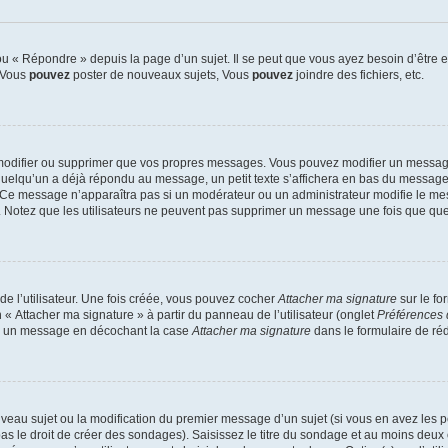
 « Répondre » depuis la page d’un sujet. Il se peut que vous ayez besoin d’être e
: Vous
pouvez
poster de nouveaux sujets, Vous
pouvez
joindre des fichiers, etc.
modifier ou supprimer que vos propres messages. Vous pouvez modifier un message
lqu’un a déjà répondu au message, un petit texte s’affichera en bas du message ind
n. Ce message n’apparaîtra pas si un modérateur ou un administrateur modifie le mes
ive. Notez que les utilisateurs ne peuvent pas supprimer un message une fois que qu
e l’utilisateur. Une fois créée, vous pouvez cocher
Attacher ma signature
sur le fo
 « Attacher ma signature » à partir du panneau de l’utilisateur (onglet
Préférences 
 à un message en décochant la case
Attacher ma signature
dans le formulaire de ré
ouveau sujet ou la modification du premier message d’un sujet (si vous en avez les p
 le droit de créer des sondages). Saisissez le titre du sondage et au moins deux o