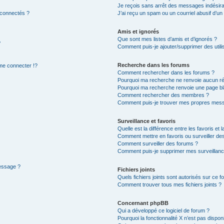
Je reçois sans arrêt des messages indésira
 connectés ?
J’ai reçu un spam ou un courriel abusif d’u
Amis et ignorés
Que sont mes listes d’amis et d’ignorés ?
?
Comment puis-je ajouter/supprimer des utilis
Recherche dans les forums
e connecter !?
Comment rechercher dans les forums ?
Pourquoi ma recherche ne renvoie aucun ré
Pourquoi ma recherche renvoie une page bl
Comment rechercher des membres ?
Comment puis-je trouver mes propres mess
Surveillance et favoris
Quelle est la différence entre les favoris et l
Comment mettre en favoris ou surveiller des
Comment surveiller des forums ?
Comment puis-je supprimer mes surveillanc
message ?
Fichiers joints
Quels fichiers joints sont autorisés sur ce f
Comment trouver tous mes fichiers joints ?
Concernant phpBB
Qui a développé ce logiciel de forum ?
Pourquoi la fonctionnalité X n’est pas dispon