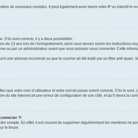
réation de nouveaux comptes. Il peut également avoir banni votre IP ou interdit le no
 S’ils sont corrects, il y a deux possibilités :
ins de 13 ans lors de l’enregistrement, alors vous devrez suivre les instructions r
me ou par un administrateur avant que vous puissiez vous connecter. Cette informat
rni une adresse incorrecte ou que le courriel ait été traité par un filtre anti-spam. S
iez que votre nom d’utilisateur et votre mot de passe soient corrects. S’ils le sont,
e du site Internet ait une erreur de configuration de son côté, et qu’il devra la corri
 connecter ?!
votre compte. En effet, il est courant de supprimer régulièrement les membres ne pos
ur le forum.