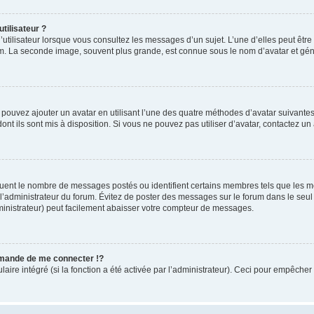
tilisateur ?
utilisateur lorsque vous consultez les messages d’un sujet. L’une d’elles peut êtr
rum. La seconde image, souvent plus grande, est connue sous le nom d’avatar et 
s pouvez ajouter un avatar en utilisant l’une des quatre méthodes d’avatar suivantes 
ont ils sont mis à disposition. Si vous ne pouvez pas utiliser d’avatar, contactez un
iquent le nombre de messages postés ou identifient certains membres tels que les 
ar l’administrateur du forum. Évitez de poster des messages sur le forum dans le seu
ministrateur) peut facilement abaisser votre compteur de messages.
mande de me connecter !?
re intégré (si la fonction a été activée par l’administrateur). Ceci pour empêcher l’u