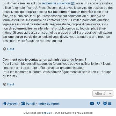
du domaine (en faisant une
recherche sur whois
) ou si un service gratuit est
utilisé (exemple : Yahoo!, Free, f2s.com, etc.), avec le service de gestion ou des
abus. Notez que phpBB Limited
n’a absolument aucun contrôle
et ne peut
être, en aucun cas, tenu pour responsable sur
comment
,
où
ou
par qui
ce
forum est utilisé. Il est inutile de contacter phpBB Limited pour toute question
légale (cessions et désistements, responsabilité, propos diffamatoires, etc.)
non directement liée
au site Internet phpbb.com ou au logiciel phpBB lui-
même. Si vous adressez un courriel au groupe phpBB à propos de l’utilisation
par une tierce partie
de ce logiciel vous devez vous attendre à une réponse
très courte voire à aucune réponse du tout.
Haut
Comment puis-je contacter un administrateur du forum ?
Pour l’ensemble des utilisateurs du forum, vous pouvez utiliser le lien « Nous
contacter », si ce dernier a été activé par un administrateur.
Pour les membres du forum, vous pouvez également utiliser le lien « L’équipe
du forum ».
Haut
Aller à
Accueil
Portail
Index du forum
Développé par
phpBB
® Forum Software © phpBB Limited