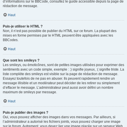
d’informations sur le BBCode, consultez le guide accessible depuis la page de
rédaction de message.
Haut
Puis-je utiliser le HTML ?
Non, il n’est pas possible de publier du HTML sur ce forum. La plupart des
mises en forme permises par le HTML peuvent être appliquées avec les
BBCodes.
Haut
Que sont les smileys ?
Les smileys, ou émoticônes, sont de petites images utilisées pour exprimer des
sentiments avec un code simple, exemple : :) signifie joyeux, :( signifie triste. La
liste complète des smileys est visible sur la page de rédaction de message.
Essayez toutefois de ne pas en abuser. Ils peuvent rapidement rendre un
message illisible et un modérateur peut décider de les retirer ou simplement
d’effacer le message. L’administrateur peut aussi avoir défini un nombre
maximum de smileys par message.
Haut
Puis-je publier des images ?
Oui, vous pouvez afficher des images dans vos messages. Par ailleurs, si
l’administrateur a autorisé les fichiers joints, vous pouvez charger une image
sur le forum. Autrement, vous devez lier une image placée sur un serveur Web