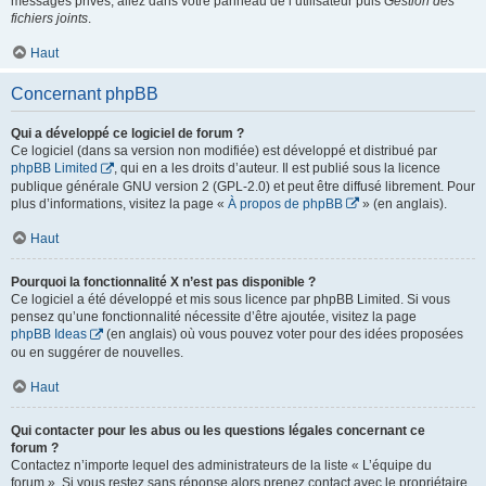
messages privés, allez dans votre panneau de l’utilisateur puis
Gestion des
fichiers joints
.
Haut
Concernant phpBB
Qui a développé ce logiciel de forum ?
Ce logiciel (dans sa version non modifiée) est développé et distribué par
phpBB Limited
, qui en a les droits d’auteur. Il est publié sous la licence
publique générale GNU version 2 (GPL-2.0) et peut être diffusé librement. Pour
plus d’informations, visitez la page «
À propos de phpBB
» (en anglais).
Haut
Pourquoi la fonctionnalité X n’est pas disponible ?
Ce logiciel a été développé et mis sous licence par phpBB Limited. Si vous
pensez qu’une fonctionnalité nécessite d’être ajoutée, visitez la page
phpBB Ideas
(en anglais) où vous pouvez voter pour des idées proposées
ou en suggérer de nouvelles.
Haut
Qui contacter pour les abus ou les questions légales concernant ce
forum ?
Contactez n’importe lequel des administrateurs de la liste « L’équipe du
forum ». Si vous restez sans réponse alors prenez contact avec le propriétaire