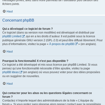
messages privés, allez dans votre panneau de l’utilisateur puis
Gestion des
fichiers joints
.
Haut
Concernant phpBB
Qui a développé ce logiciel de forum ?
Ce logiciel (dans sa version non modifiée) est développé et distribué par
phpBB Limited
, qui en a les droits d’auteur. Il est publié sous la licence
publique générale GNU version 2 (GPL-2.0) et peut être diffusé librement. Pour
plus d’informations, visitez la page «
À propos de phpBB
» (en anglais).
Haut
Pourquoi la fonctionnalité X n’est pas disponible ?
Ce logiciel a été développé et mis sous licence par phpBB Limited. Si vous
pensez qu’une fonctionnalité nécessite d’être ajoutée, visitez la page
phpBB Ideas
(en anglais) où vous pouvez voter pour des idées proposées
ou en suggérer de nouvelles.
Haut
Qui contacter pour les abus ou les questions légales concernant ce
forum ?
Contactez n’importe lequel des administrateurs de la liste « L’équipe du
forum ». Si vous restez sans réponse alors prenez contact avec le propriétaire