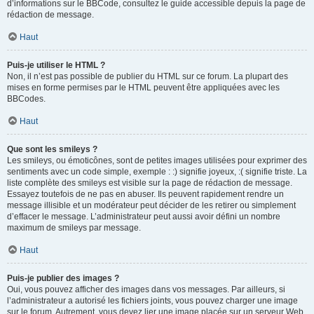
d’informations sur le BBCode, consultez le guide accessible depuis la page de
rédaction de message.
Haut
Puis-je utiliser le HTML ?
Non, il n’est pas possible de publier du HTML sur ce forum. La plupart des
mises en forme permises par le HTML peuvent être appliquées avec les
BBCodes.
Haut
Que sont les smileys ?
Les smileys, ou émoticônes, sont de petites images utilisées pour exprimer des
sentiments avec un code simple, exemple : :) signifie joyeux, :( signifie triste. La
liste complète des smileys est visible sur la page de rédaction de message.
Essayez toutefois de ne pas en abuser. Ils peuvent rapidement rendre un
message illisible et un modérateur peut décider de les retirer ou simplement
d’effacer le message. L’administrateur peut aussi avoir défini un nombre
maximum de smileys par message.
Haut
Puis-je publier des images ?
Oui, vous pouvez afficher des images dans vos messages. Par ailleurs, si
l’administrateur a autorisé les fichiers joints, vous pouvez charger une image
sur le forum. Autrement, vous devez lier une image placée sur un serveur Web