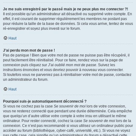
Je me suis enregistré par le passé mais je ne peux plus me connecter ?!
Il est possible qu’un administrateur ait désactivé ou supprimé votre compte. En
effet, il est courant de supprimer régulièrement les membres ne postant pas
pour réduire la taille de la base de données. Si cela vous arrive, tentez de vous
ré-enregistrer et soyez plus investi sur le forum.
Haut
J’ai perdu mon mot de passe !
Pas de panique ! Bien que votre mot de passe ne puisse pas être récupéré, il
peut facilement être réinitialisé. Pour ce faire, rendez vous sur la page de
connexion puis cliquez sur
J’ai oublié mon mot de passe
. Suivez les
instructions énoncées et vous devriez pouvoir à nouveau vous connecter.
Si toutefois vous ne parveniez pas à réinitialiser votre mot de passe, contactez
un administrateur du forum.
Haut
Pourquoi suis-je automatiquement déconnecté ?
Si vous ne cochez pas la case
Se souvenir de moi
lors de votre connexion,
vous ne resterez connecté que pendant une durée déterminée. Cela empêche
que quelqu’un d’autre utilise votre compte à votre insu en utilisant le même
ordinateur. Pour rester connecté, cochez la case
Se souvenir de moi
lors de la
connexion. Ce n’est pas recommandé si vous utilisez un ordinateur public pour
accéder au forum (bibliothèque, cyber-café, université, etc.). Si vous ne voyez
pas cette case, cela signifie qu’un administrateur du forum a désactivé cette