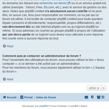
du domaine (en faisant une
recherche sur whois
) ou si un service gratuit est
utilisé (exemple : Yahoo!, Free, f2s.com, etc.), avec le service de gestion ou des
abus. Notez que phpBB Limited
n’a absolument aucun contrôle
et ne peut
être, en aucun cas, tenu pour responsable sur
comment
,
où
ou
par qui
ce
forum est utilisé. Il est inutile de contacter phpBB Limited pour toute question
légale (cessions et désistements, responsabilité, propos diffamatoires, etc.)
non directement liée
au site Internet phpbb.com ou au logiciel phpBB lui-
même. Si vous adressez un courriel au groupe phpBB à propos de l’utilisation
par une tierce partie
de ce logiciel vous devez vous attendre à une réponse
très courte voire à aucune réponse du tout.
Haut
Comment puis-je contacter un administrateur du forum ?
Pour l’ensemble des utilisateurs du forum, vous pouvez utiliser le lien « Nous
contacter », si ce dernier a été activé par un administrateur.
Pour les membres du forum, vous pouvez également utiliser le lien « L’équipe
du forum ».
Haut
Aller à
Accueil
Portail
Index du forum
Développé par
phpBB
® Forum Software © phpBB Limited