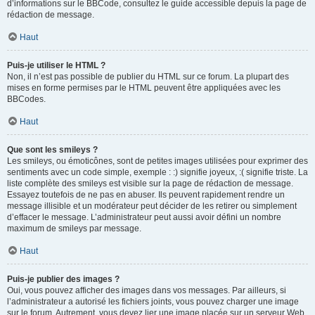
d’informations sur le BBCode, consultez le guide accessible depuis la page de
rédaction de message.
Haut
Puis-je utiliser le HTML ?
Non, il n’est pas possible de publier du HTML sur ce forum. La plupart des
mises en forme permises par le HTML peuvent être appliquées avec les
BBCodes.
Haut
Que sont les smileys ?
Les smileys, ou émoticônes, sont de petites images utilisées pour exprimer des
sentiments avec un code simple, exemple : :) signifie joyeux, :( signifie triste. La
liste complète des smileys est visible sur la page de rédaction de message.
Essayez toutefois de ne pas en abuser. Ils peuvent rapidement rendre un
message illisible et un modérateur peut décider de les retirer ou simplement
d’effacer le message. L’administrateur peut aussi avoir défini un nombre
maximum de smileys par message.
Haut
Puis-je publier des images ?
Oui, vous pouvez afficher des images dans vos messages. Par ailleurs, si
l’administrateur a autorisé les fichiers joints, vous pouvez charger une image
sur le forum. Autrement, vous devez lier une image placée sur un serveur Web