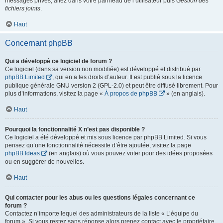
messages privés, allez dans votre panneau de l’utilisateur puis
Gestion des
fichiers joints
.
Haut
Concernant phpBB
Qui a développé ce logiciel de forum ?
Ce logiciel (dans sa version non modifiée) est développé et distribué par
phpBB Limited
, qui en a les droits d’auteur. Il est publié sous la licence
publique générale GNU version 2 (GPL-2.0) et peut être diffusé librement. Pour
plus d’informations, visitez la page «
À propos de phpBB
» (en anglais).
Haut
Pourquoi la fonctionnalité X n’est pas disponible ?
Ce logiciel a été développé et mis sous licence par phpBB Limited. Si vous
pensez qu’une fonctionnalité nécessite d’être ajoutée, visitez la page
phpBB Ideas
(en anglais) où vous pouvez voter pour des idées proposées
ou en suggérer de nouvelles.
Haut
Qui contacter pour les abus ou les questions légales concernant ce
forum ?
Contactez n’importe lequel des administrateurs de la liste « L’équipe du
forum ». Si vous restez sans réponse alors prenez contact avec le propriétaire