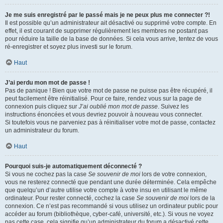
Je me suis enregistré par le passé mais je ne peux plus me connecter ?!
Il est possible qu’un administrateur ait désactivé ou supprimé votre compte. En
effet, il est courant de supprimer régulièrement les membres ne postant pas
pour réduire la taille de la base de données. Si cela vous arrive, tentez de vous
ré-enregistrer et soyez plus investi sur le forum.
Haut
J’ai perdu mon mot de passe !
Pas de panique ! Bien que votre mot de passe ne puisse pas être récupéré, il
peut facilement être réinitialisé. Pour ce faire, rendez vous sur la page de
connexion puis cliquez sur
J’ai oublié mon mot de passe
. Suivez les
instructions énoncées et vous devriez pouvoir à nouveau vous connecter.
Si toutefois vous ne parveniez pas à réinitialiser votre mot de passe, contactez
un administrateur du forum.
Haut
Pourquoi suis-je automatiquement déconnecté ?
Si vous ne cochez pas la case
Se souvenir de moi
lors de votre connexion,
vous ne resterez connecté que pendant une durée déterminée. Cela empêche
que quelqu’un d’autre utilise votre compte à votre insu en utilisant le même
ordinateur. Pour rester connecté, cochez la case
Se souvenir de moi
lors de la
connexion. Ce n’est pas recommandé si vous utilisez un ordinateur public pour
accéder au forum (bibliothèque, cyber-café, université, etc.). Si vous ne voyez
pas cette case, cela signifie qu’un administrateur du forum a désactivé cette