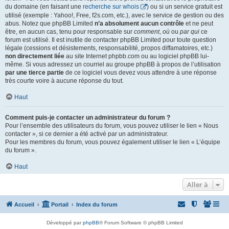
du domaine (en faisant une
recherche sur whois
) ou si un service gratuit est
utilisé (exemple : Yahoo!, Free, f2s.com, etc.), avec le service de gestion ou des
abus. Notez que phpBB Limited
n’a absolument aucun contrôle
et ne peut
être, en aucun cas, tenu pour responsable sur
comment
,
où
ou
par qui
ce
forum est utilisé. Il est inutile de contacter phpBB Limited pour toute question
légale (cessions et désistements, responsabilité, propos diffamatoires, etc.)
non directement liée
au site Internet phpbb.com ou au logiciel phpBB lui-
même. Si vous adressez un courriel au groupe phpBB à propos de l’utilisation
par une tierce partie
de ce logiciel vous devez vous attendre à une réponse
très courte voire à aucune réponse du tout.
Haut
Comment puis-je contacter un administrateur du forum ?
Pour l’ensemble des utilisateurs du forum, vous pouvez utiliser le lien « Nous
contacter », si ce dernier a été activé par un administrateur.
Pour les membres du forum, vous pouvez également utiliser le lien « L’équipe
du forum ».
Haut
Aller à
Accueil
Portail
Index du forum
Développé par
phpBB
® Forum Software © phpBB Limited