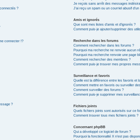
Je reçois sans arrêt des messages indésira
 connectés ?
J’ai reçu un spam ou un courriel abusif d’u
Amis et ignorés
Que sont mes listes d’amis et d’ignorés ?
?
Comment puis-je ajouter/supprimer des utilis
Recherche dans les forums
e connecter !?
Comment rechercher dans les forums ?
Pourquoi ma recherche ne renvoie aucun ré
Pourquoi ma recherche renvoie une page bl
Comment rechercher des membres ?
Comment puis-je trouver mes propres mess
Surveillance et favoris
Quelle est la différence entre les favoris et l
Comment mettre en favoris ou surveiller des
Comment surveiller des forums ?
Comment puis-je supprimer mes surveillanc
message ?
Fichiers joints
Quels fichiers joints sont autorisés sur ce f
Comment trouver tous mes fichiers joints ?
Concernant phpBB
Qui a développé ce logiciel de forum ?
Pourquoi la fonctionnalité X n’est pas dispon