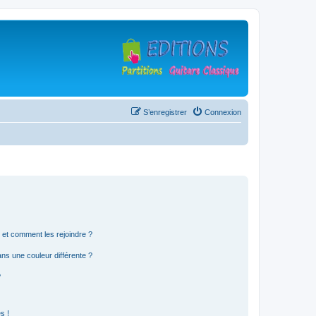
S’enregistrer
Connexion
s et comment les rejoindre ?
s une couleur différente ?
?
s !