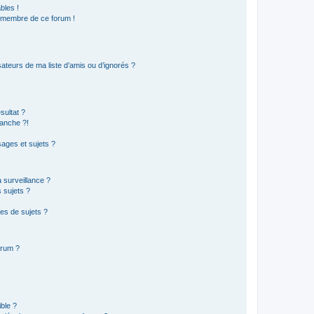
bles !
n membre de ce forum !
ateurs de ma liste d’amis ou d’ignorés ?
sultat ?
anche ?!
ages et sujets ?
a surveillance ?
 sujets ?
es de sujets ?
orum ?
ible ?