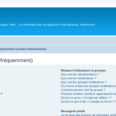
sique, vidéo…) et d'entraide pour les guitaristes francophones, entièrement
s (Questions posées fréquemment)
s fréquemment)
Niveaux d’utilisateurs et groupes
Que sont les administrateurs ?
Que sont les modérateurs ?
Que sont les groupes d’utilisateurs ?
Où trouver la liste des groupes d’utilisateur
Comment devenir chef de groupe ?
 ?!
Pourquoi certains membres apparaissent dan
Qu’est-ce qu’un « Groupe par défaut » ?
Qu’est-ce que le lien « L’équipe du forum » 
Messagerie privée
Je ne peux pas envoyer de messages privé