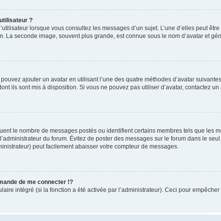
tilisateur ?
utilisateur lorsque vous consultez les messages d’un sujet. L’une d’elles peut êtr
rum. La seconde image, souvent plus grande, est connue sous le nom d’avatar et 
s pouvez ajouter un avatar en utilisant l’une des quatre méthodes d’avatar suivantes 
ont ils sont mis à disposition. Si vous ne pouvez pas utiliser d’avatar, contactez un
iquent le nombre de messages postés ou identifient certains membres tels que les 
ar l’administrateur du forum. Évitez de poster des messages sur le forum dans le seu
ministrateur) peut facilement abaisser votre compteur de messages.
mande de me connecter !?
re intégré (si la fonction a été activée par l’administrateur). Ceci pour empêcher l’u