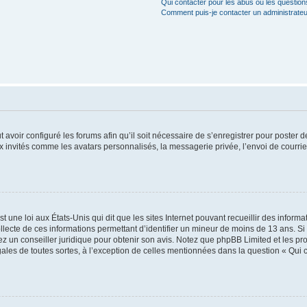
Qui contacter pour les abus ou les questio
Comment puis-je contacter un administrateu
t avoir configuré les forums afin qu’il soit nécessaire de s’enregistrer pour poster
x invités comme les avatars personnalisés, la messagerie privée, l’envoi de courri
t une loi aux États-Unis qui dit que les sites Internet pouvant recueillir des infor
ollecte de ces informations permettant d’identifier un mineur de moins de 13 ans. S
tez un conseiller juridique pour obtenir son avis. Notez que phpBB Limited et les pr
gales de toutes sortes, à l’exception de celles mentionnées dans la question « Qui