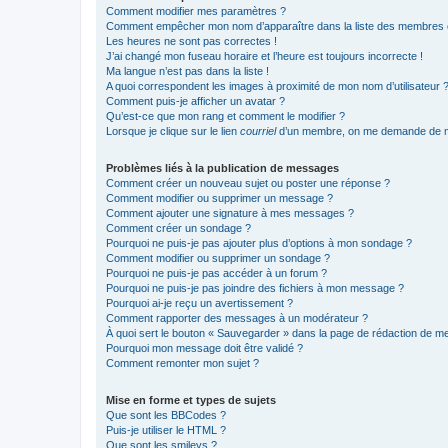
Comment modifier mes paramètres ?
Comment empêcher mon nom d’apparaître dans la liste des membres
Les heures ne sont pas correctes !
J’ai changé mon fuseau horaire et l’heure est toujours incorrecte !
Ma langue n’est pas dans la liste !
A quoi correspondent les images à proximité de mon nom d’utilisateur 
Comment puis-je afficher un avatar ?
Qu’est-ce que mon rang et comment le modifier ?
Lorsque je clique sur le lien
courriel
d’un membre, on me demande de m
Problèmes liés à la publication de messages
Comment créer un nouveau sujet ou poster une réponse ?
Comment modifier ou supprimer un message ?
Comment ajouter une signature à mes messages ?
Comment créer un sondage ?
Pourquoi ne puis-je pas ajouter plus d’options à mon sondage ?
Comment modifier ou supprimer un sondage ?
Pourquoi ne puis-je pas accéder à un forum ?
Pourquoi ne puis-je pas joindre des fichiers à mon message ?
Pourquoi ai-je reçu un avertissement ?
Comment rapporter des messages à un modérateur ?
À quoi sert le bouton « Sauvegarder » dans la page de rédaction de 
Pourquoi mon message doit être validé ?
Comment remonter mon sujet ?
Mise en forme et types de sujets
Que sont les BBCodes ?
Puis-je utiliser le HTML ?
Que sont les smileys ?