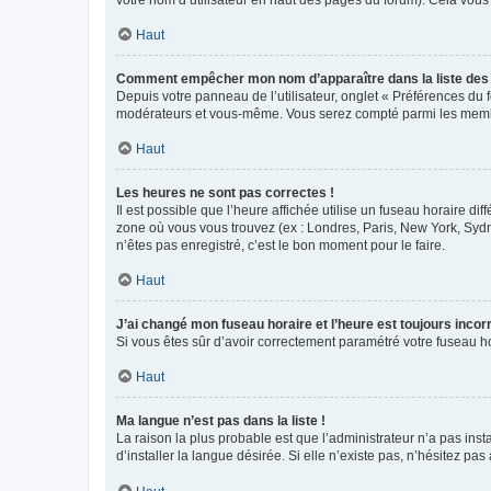
votre nom d’utilisateur en haut des pages du forum). Cela vous
Haut
Comment empêcher mon nom d’apparaître dans la liste de
Depuis votre panneau de l’utilisateur, onglet « Préférences du 
modérateurs et vous-même. Vous serez compté parmi les membr
Haut
Les heures ne sont pas correctes !
Il est possible que l’heure affichée utilise un fuseau horaire d
zone où vous vous trouvez (ex : Londres, Paris, New York, Syd
n’êtes pas enregistré, c’est le bon moment pour le faire.
Haut
J’ai changé mon fuseau horaire et l’heure est toujours incorr
Si vous êtes sûr d’avoir correctement paramétré votre fuseau hor
Haut
Ma langue n’est pas dans la liste !
La raison la plus probable est que l’administrateur n’a pas i
d’installer la langue désirée. Si elle n’existe pas, n’hésitez pa