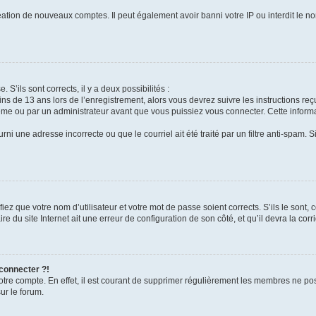
réation de nouveaux comptes. Il peut également avoir banni votre IP ou interdit le no
 S’ils sont corrects, il y a deux possibilités :
ins de 13 ans lors de l’enregistrement, alors vous devrez suivre les instructions r
me ou par un administrateur avant que vous puissiez vous connecter. Cette informat
rni une adresse incorrecte ou que le courriel ait été traité par un filtre anti-spam. S
iez que votre nom d’utilisateur et votre mot de passe soient corrects. S’ils le sont,
e du site Internet ait une erreur de configuration de son côté, et qu’il devra la corri
 connecter ?!
votre compte. En effet, il est courant de supprimer régulièrement les membres ne pos
ur le forum.