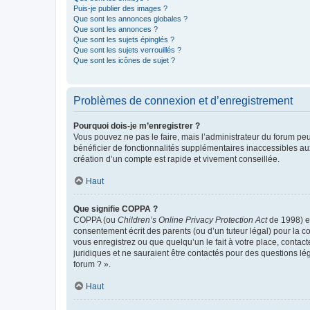
Puis-je publier des images ?
Que sont les annonces globales ?
Que sont les annonces ?
Que sont les sujets épinglés ?
Que sont les sujets verrouillés ?
Que sont les icônes de sujet ?
Problèmes de connexion et d’enregistrement
Pourquoi dois-je m’enregistrer ?
Vous pouvez ne pas le faire, mais l’administrateur du forum peu
bénéficier de fonctionnalités supplémentaires inaccessibles au
création d’un compte est rapide et vivement conseillée.
Haut
Que signifie COPPA ?
COPPA (ou
Children’s Online Privacy Protection Act
de 1998) es
consentement écrit des parents (ou d’un tuteur légal) pour la c
vous enregistrez ou que quelqu’un le fait à votre place, contac
juridiques et ne sauraient être contactés pour des questions lé
forum ? ».
Haut