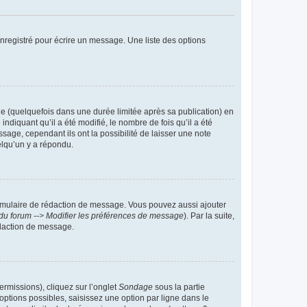
nregistré pour écrire un message. Une liste des options
 (quelquefois dans une durée limitée après sa publication) en
iquant qu’il a été modifié, le nombre de fois qu’il a été
sage, cependant ils ont la possibilité de laisser une note
elqu’un y a répondu.
rmulaire de rédaction de message. Vous pouvez aussi ajouter
du forum --> Modifier les préférences de message
). Par la suite,
daction de message.
ermissions), cliquez sur l’onglet
Sondage
sous la partie
ptions possibles, saisissez une option par ligne dans le