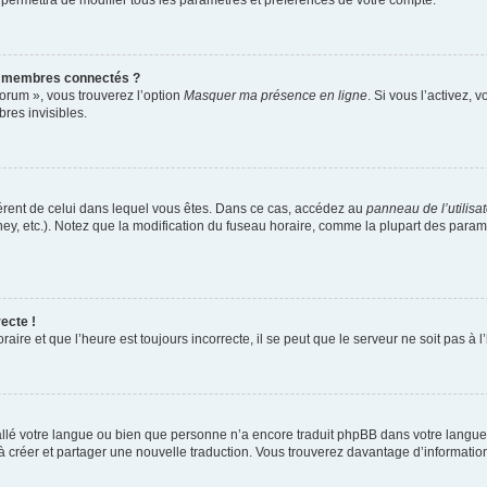
 permettra de modifier tous les paramètres et préférences de votre compte.
s membres connectés ?
forum », vous trouverez l’option
Masquer ma présence en ligne
. Si vous l’activez, 
es invisibles.
ifférent de celui dans lequel vous êtes. Dans ce cas, accédez au
panneau de l’utilisa
ney, etc.). Notez que la modification du fuseau horaire, comme la plupart des para
ecte !
aire et que l’heure est toujours incorrecte, il se peut que le serveur ne soit pas à
nstallé votre langue ou bien que personne n’a encore traduit phpBB dans votre lang
s à créer et partager une nouvelle traduction. Vous trouverez davantage d’information