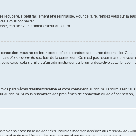
 récupéré, il peut facilement être réinitialisé. Pour ce faire, rendez vous sur la p
uveau vous connecter.
passe, contactez un administrateur du forum.
e connexion, vous ne resterez connecté que pendant une durée déterminée. Cela em
la case
Se souvenir de moi
lors de la connexion. Ce n’est pas recommandé si vous u
s cette case, cela signifie qu’un administrateur du forum a désactivé cette fonctionna
os paramètres d’authentification et votre connexion au forum. Ils fournissent aussi
teur du forum. Si vous rencontrez des problèmes de connexion ou de déconnexion, l
ockés dans notre base de données. Pour les modifier, accédez au
Panneau de l’util