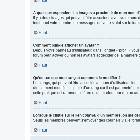
Haut
A quoi correspondent les images à proximité de mon nom d’u
Il y a deux images qui peuvent être associées avec votre nom d’
indiquant votre nombre de messages ou votre statut sur le fo
Haut
Comment puis-je afficher un avatar ?
Depuis votre panneau d’utilisateur, dans l’onglet « profil » vou
forum peut activer ou non les avatars et décider de la manière d
Haut
Qu’est-ce que mon rang et comment le modifier ?
Les rangs, qui peuvent être associés au nom d’utilisateur, ind
directement modifier l’intitulé d’un rang car il est paramétré p
cette pratique est rarement tolérée et un modérateur (ou un ad
Haut
Lorsque je clique sur le lien
courriel
d’un membre, on me de
Seuls les membres peuvent s’envoyer des courriels via le formulai
Haut