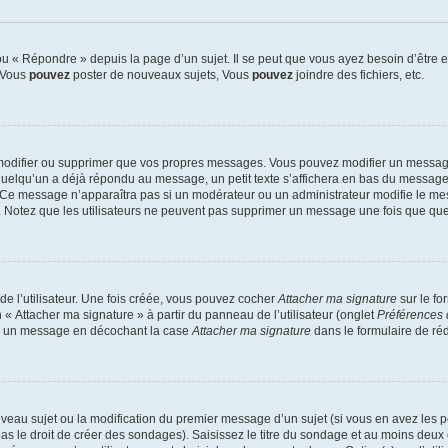
 « Répondre » depuis la page d’un sujet. Il se peut que vous ayez besoin d’être e
: Vous
pouvez
poster de nouveaux sujets, Vous
pouvez
joindre des fichiers, etc.
modifier ou supprimer que vos propres messages. Vous pouvez modifier un message
lqu’un a déjà répondu au message, un petit texte s’affichera en bas du message ind
n. Ce message n’apparaîtra pas si un modérateur ou un administrateur modifie le mes
ive. Notez que les utilisateurs ne peuvent pas supprimer un message une fois que qu
e l’utilisateur. Une fois créée, vous pouvez cocher
Attacher ma signature
sur le fo
 « Attacher ma signature » à partir du panneau de l’utilisateur (onglet
Préférences 
 à un message en décochant la case
Attacher ma signature
dans le formulaire de ré
ouveau sujet ou la modification du premier message d’un sujet (si vous en avez les p
 le droit de créer des sondages). Saisissez le titre du sondage et au moins deux o