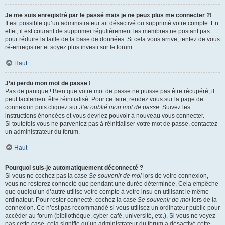
Je me suis enregistré par le passé mais je ne peux plus me connecter ?!
Il est possible qu’un administrateur ait désactivé ou supprimé votre compte. En
effet, il est courant de supprimer régulièrement les membres ne postant pas
pour réduire la taille de la base de données. Si cela vous arrive, tentez de vous
ré-enregistrer et soyez plus investi sur le forum.
Haut
J’ai perdu mon mot de passe !
Pas de panique ! Bien que votre mot de passe ne puisse pas être récupéré, il
peut facilement être réinitialisé. Pour ce faire, rendez vous sur la page de
connexion puis cliquez sur
J’ai oublié mon mot de passe
. Suivez les
instructions énoncées et vous devriez pouvoir à nouveau vous connecter.
Si toutefois vous ne parveniez pas à réinitialiser votre mot de passe, contactez
un administrateur du forum.
Haut
Pourquoi suis-je automatiquement déconnecté ?
Si vous ne cochez pas la case
Se souvenir de moi
lors de votre connexion,
vous ne resterez connecté que pendant une durée déterminée. Cela empêche
que quelqu’un d’autre utilise votre compte à votre insu en utilisant le même
ordinateur. Pour rester connecté, cochez la case
Se souvenir de moi
lors de la
connexion. Ce n’est pas recommandé si vous utilisez un ordinateur public pour
accéder au forum (bibliothèque, cyber-café, université, etc.). Si vous ne voyez
pas cette case, cela signifie qu’un administrateur du forum a désactivé cette