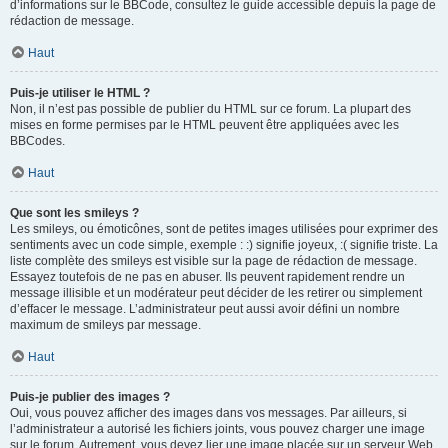
d’informations sur le BBCode, consultez le guide accessible depuis la page de
rédaction de message.
Haut
Puis-je utiliser le HTML ?
Non, il n’est pas possible de publier du HTML sur ce forum. La plupart des
mises en forme permises par le HTML peuvent être appliquées avec les
BBCodes.
Haut
Que sont les smileys ?
Les smileys, ou émoticônes, sont de petites images utilisées pour exprimer des
sentiments avec un code simple, exemple : :) signifie joyeux, :( signifie triste. La
liste complète des smileys est visible sur la page de rédaction de message.
Essayez toutefois de ne pas en abuser. Ils peuvent rapidement rendre un
message illisible et un modérateur peut décider de les retirer ou simplement
d’effacer le message. L’administrateur peut aussi avoir défini un nombre
maximum de smileys par message.
Haut
Puis-je publier des images ?
Oui, vous pouvez afficher des images dans vos messages. Par ailleurs, si
l’administrateur a autorisé les fichiers joints, vous pouvez charger une image
sur le forum. Autrement, vous devez lier une image placée sur un serveur Web