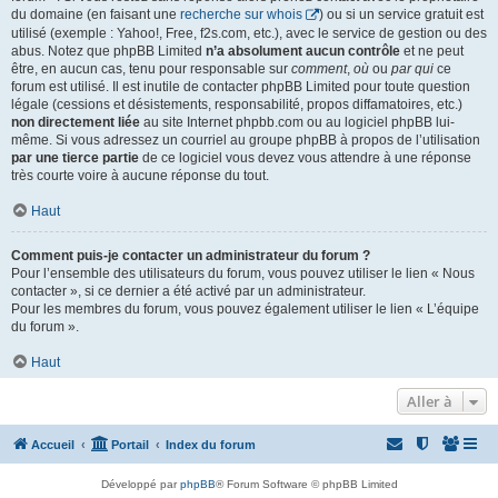
du domaine (en faisant une
recherche sur whois
) ou si un service gratuit est
utilisé (exemple : Yahoo!, Free, f2s.com, etc.), avec le service de gestion ou des
abus. Notez que phpBB Limited
n’a absolument aucun contrôle
et ne peut
être, en aucun cas, tenu pour responsable sur
comment
,
où
ou
par qui
ce
forum est utilisé. Il est inutile de contacter phpBB Limited pour toute question
légale (cessions et désistements, responsabilité, propos diffamatoires, etc.)
non directement liée
au site Internet phpbb.com ou au logiciel phpBB lui-
même. Si vous adressez un courriel au groupe phpBB à propos de l’utilisation
par une tierce partie
de ce logiciel vous devez vous attendre à une réponse
très courte voire à aucune réponse du tout.
Haut
Comment puis-je contacter un administrateur du forum ?
Pour l’ensemble des utilisateurs du forum, vous pouvez utiliser le lien « Nous
contacter », si ce dernier a été activé par un administrateur.
Pour les membres du forum, vous pouvez également utiliser le lien « L’équipe
du forum ».
Haut
Aller à
Accueil
Portail
Index du forum
Développé par
phpBB
® Forum Software © phpBB Limited