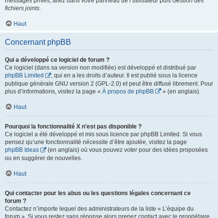
messages privés, allez dans votre panneau de l’utilisateur puis
Gestion des
fichiers joints
.
Haut
Concernant phpBB
Qui a développé ce logiciel de forum ?
Ce logiciel (dans sa version non modifiée) est développé et distribué par
phpBB Limited
, qui en a les droits d’auteur. Il est publié sous la licence
publique générale GNU version 2 (GPL-2.0) et peut être diffusé librement. Pour
plus d’informations, visitez la page «
À propos de phpBB
» (en anglais).
Haut
Pourquoi la fonctionnalité X n’est pas disponible ?
Ce logiciel a été développé et mis sous licence par phpBB Limited. Si vous
pensez qu’une fonctionnalité nécessite d’être ajoutée, visitez la page
phpBB Ideas
(en anglais) où vous pouvez voter pour des idées proposées
ou en suggérer de nouvelles.
Haut
Qui contacter pour les abus ou les questions légales concernant ce
forum ?
Contactez n’importe lequel des administrateurs de la liste « L’équipe du
forum ». Si vous restez sans réponse alors prenez contact avec le propriétaire